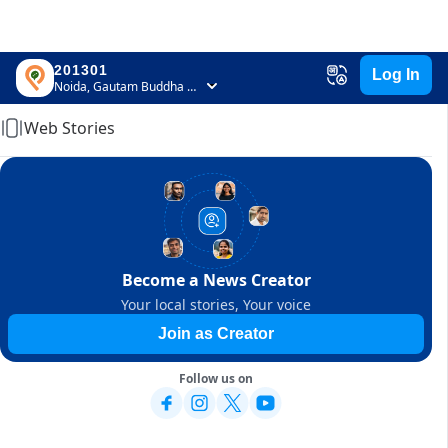
201301
Log In
Home
Noida, Gautam Buddha Nagar, Uttar Pradesh
Web Stories
Become a News Creator
Your local stories, Your voice
Join as Creator
Follow us on