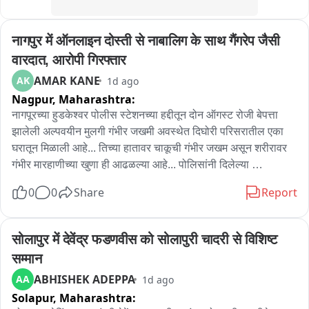
नागपुर में ऑनलाइन दोस्ती से नाबालिग के साथ गैंगरेप जैसी 
वारदात, आरोपी गिरफ्तार
AMAR KANE
AK
1d ago
Nagpur,
Maharashtra:
नागपूरच्या हुडकेश्वर पोलीस स्टेशनच्या हद्दीतून दोन ऑगस्ट रोजी बेपत्ता 
झालेली अल्पवयीन मुलगी गंभीर जखमी अवस्थेत दिघोरी परिसरातील एका 
घरातून मिळाली आहे... तिच्या हातावर चाकूची गंभीर जखम असून शरीरावर 
गंभीर मारहाणीच्या खुणा ही आढळल्या आहे... पोलिसांनी दिलेल्या 
माहितीनुसार महाराष्ट्रातील ठाण्यातील निर्भय उर्फ आकाश पाखरे या 19 
0
0
Share
Report
वर्षीय तरुणाने मुलीला दिघोरी परिसरातील त्या खोलीत बोलावून जखमी केले 
आणि तिच्यासोबत बळजबरी ही केली... निर्भय पाखरेची पीडित अल्पवयीन 
मुली सोबत तीन वर्षापासून ऑनलाइन ओळख होती... त्याच ओळखीतून 
सोलापुर में देवेंद्र फडणवीस को सोलापुरी चादरी से विशिष्ट 
दोघांमध्ये मैत्री जुळली होती... दोन ऑगस्ट रोजी निर्भय पाखरेने पीडित 
सम्मान
मुलीला भेटायला बोलावले होते... दोन ऑगस्ट च्या संध्याकाळपर्यंत पीडित 
ABHISHEK ADEPPA
AA
1d ago
मुलगी मोबाईल द्वारे आपल्या कुटुंबीयांच्या संपर्कात होती आणि मी मैत्रिणीकडे 
Solapur,
Maharashtra:
आहे असे तिने कुटुंबीयांना सांगितले होते... मात्र 2 ऑगस्ट चे रात्री तिचा 