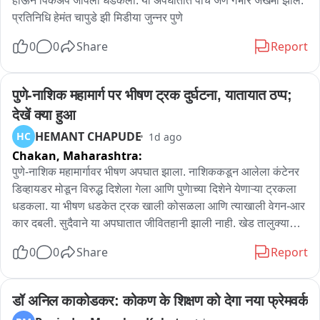
होऊन पिकअप जीपला धडकली. या अपघातात पाच जण गंभीर जखमी झाले. 
प्रतिनिधि हेमंत चापुडे झी मिडीया जुन्नर पुणे
0
0
Share
Report
पुणे-नाशिक महामार्ग पर भीषण ट्रक दुर्घटना, यातायात ठप्प; 
देखें क्या हुआ
HEMANT CHAPUDE
HC
1d ago
Chakan,
Maharashtra:
पुणे-नाशिक महामार्गावर भीषण अपघात झाला. नाशिककडून आलेला कंटेनर 
डिव्हायडर मोडून विरुद्ध दिशेला गेला आणि पुणेाच्या दिशेने येणाऱ्या ट्रकला 
धडकला. या भीषण धडकेत ट्रक खाली कोसळला आणि त्याखाली वेगन-आर 
कार दबली. सुदैवाने या अपघातात जीवितहानी झाली नाही. खेड तालुक्यातील 
वाकी जवळ हा अपघात सकाळी सव्वासहाच्या sुमारास झाला. कंटेनर पुणे 
0
0
Share
Report
लेनवर आल्याने पुण्याकडे येणारी वाहतूक तासाभरापासून ठप्प आहे; 
नाशिककडे जाणारी वाहतूक विस्कळीत झाली आहे. महामार्ग पोलीस क्रेन 
घेऊन घटनास्थळी पोहचले असून अपघातग्रस्त वाहनं बाजूला काढण्याचे 
डॉ अनिल काकोडकर: कोकण के शिक्षण को देगा नया फ्रेमवर्क
प्रयत्न सुरु आहेत.