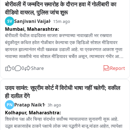
बोरीवली में जन्मदिन समारोह के दौरान हवा में गोलीबारी का 
वीडियो वायरल, पुलिस जांच शुरू
Sanjivani Vaijal
SV
15m ago
Mumbai,
Maharashtra:
बोरीवली येथील वाढदिवस साजरा करण्याच्या नावाखाली भर रस्त्यात 
बंदुकीतून कथित हवेत गोळीबार केल्याचा एक व्हिडिओ सोशल मीडियावर 
व्हायरल झाल्यानंतर मोठी खळबळ उडाली आहे. या प्रकरणात आकाश गुप्ता 
नावाच्या व्यक्तीचे नाव सोशल मीडियावर चर्चेत असून, त्याच्यावर गंभीर आरोप 
करण्यात येत आहेत. व्हायरल होत असलेल्या व्हिडिओमध्ये सार्वजनिक 
0
0
Share
Report
ठिकाणी हवेत गोळीबार झाल्याचा दावा केला जात आहे. जर हा दावा खरा 
ठरला, तर सार्वजनिक ठिकाणी अशा प्रकारे शस्त्राचा वापर करणे हा 
कायद्याचा गंभीर भंग मानला जातो. या घटनेमुळे परिसरातील नागरिकांमध्ये 
उदय सामंत: सुप्रीम कोर्ट में विरोधी भाषा नहीं चलेगी; वकील 
भीतीचे वातावरण निर्माण झाल्याची चर्चा आहे. या व्हिडिओनंतर सोशल 
ही दलील देंगे
मीडियावर तीव्र प्रतिक्रिया उमटत असून, संबंधित व्यक्तीवर कठोर 
Pratap Naik1
PN
3h ago
कारवाईची मागणी जोर धरत आहे. “अशा प्रकारची संस्कृती महाराष्ट्रात 
Kolhapur,
Maharashtra:
खपवून घेतली जाणार नाही,” अशी भूमिका अनेकांनी व्यक्त केली असून, 
महाराष्ट्र पोलिसांनी तातडीने गुन्हा दाखल करून कायद्यानुसार कठोर 
शिवसेना पक्ष और चिन्हा संदर्भात सर्वोच्च न्यायालयात सुनावणी सुरू आहे. 
कारवाई करावी, अशी मागणीही होत आहे. मात्र, या व्हायरल व्हिडिओतील 
उद्धव बाळासाहेब ठाकरे पक्षाचे लोक ज्या पद्धतीने बाजू मांडत आहेत, त्यापेक्षा 