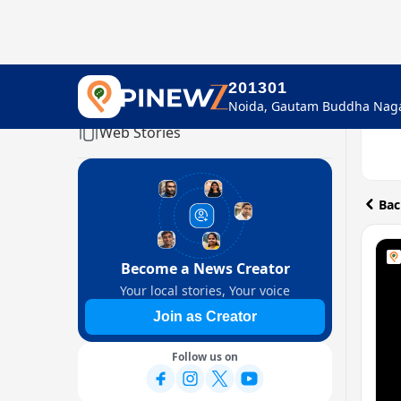
201301
Home
Web Stories
Bac
Become a News Creator
Your local stories, Your voice
Join as Creator
Follow us on