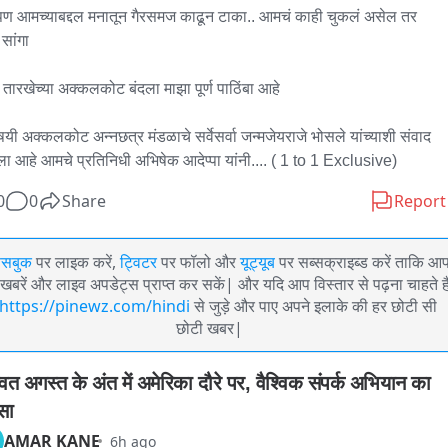
ण आमच्याबद्दल मनातून गैरसमज काढून टाका.. आमचं काही चुकलं असेल तर 
 सांगा

 तारखेच्या अक्कलकोट बंदला माझा पूर्ण पाठिंबा आहे

षयी अक्कलकोट अन्नछत्र मंडळाचे सर्वेसर्वा जन्मजेयराजे भोसले यांच्याशी संवाद 
ा आहे आमचे प्रतिनिधी अभिषेक आदेप्पा यांनी.... ( 1 to 1 Exclusive)
0
0
Share
Report
ेसबुक
पर लाइक करें,
ट्विटर
पर फॉलो और
यूट्यूब
पर सब्सक्राइब्ड करें ताकि आ
खबरें और लाइव अपडेट्स प्राप्त कर सकें| और यदि आप विस्तार से पढ़ना चाहते है
https://pinewz.com/hindi
से जुड़े और पाए अपने इलाके की हर छोटी सी
छोटी खबर|
वत अगस्त के अंत में अमेरिका दौरे पर, वैश्विक संपर्क अभियान का 
सा
AMAR KANE
6h ago