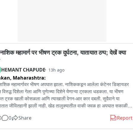
-नाशिक महामार्ग पर भीषण ट्रक दुर्घटना, यातायात ठप्प; देखें क्या 
HEMANT CHAPUDE
13h ago
akan,
Maharashtra:
-नाशिक महामार्गावर भीषण अपघात झाला. नाशिककडून आलेला कंटेनर डिव्हायडर 
न विरुद्ध दिशेला गेला आणि पुणेाच्या दिशेने येणाऱ्या ट्रकला धडकला. या भीषण 
त ट्रक खाली कोसळला आणि त्याखाली वेगन-आर कार दबली. सुदैवाने या 
तात जीवितहानी झाली नाही. खेड तालुक्यातील वाकी जवळ हा अपघात सकाळी 
ासहाच्या sुमारास झाला. कंटेनर पुणे लेनवर आल्याने पुण्याकडे येणारी वाहतूक 
0
0
Share
Report
भरापासून ठप्प आहे; नाशिककडे जाणारी वाहतूक विस्कळीत झाली आहे. महामार्ग 
स क्रेन घेऊन घटनास्थळी पोहचले असून अपघातग्रस्त वाहनं बाजूला काढण्याचे 