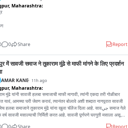
gpur,
Maharashtra:
र 

ंग 

घचालक डॉ. मोहन भागवत ऑगस्ट महिन्याच्या अखेरीस अमेरिका दौरा करणार

0
0
Share
Report
च्या सूत्रांनी दिलेल्या माहितीनुसार, सरसंघचालकांचा हा दौरा शताब्दी वर्षाच्या 
िक संपर्क अभियानाचा महत्त्वाचा भाग आहे. या दौऱ्यात अमेरिकेत एका शहरात ते 
ुर में सावजी समाज ने तुकाराम मुंढे से माफी मांगने के लिए प्रदर्शन 
दही साधणार आहे

ा
AMAR KANE
11h ago
िवाय ते अजून एका शेजारील देशात  जाण्याची शक्यता आहे 

gpur,
Maharashtra:
दू स्वयंसेवक संघाच्या माध्यमातून सरसंघचालकांचचा हा दौरा आयोजित करण्यात 
राम मुंढे यांनी सावजी हलबा समाजाची माफी मागावी, त्यांनी एकदा तरी गोळीबार 
  आहे
त यावं, आमच्या घरी जेवण करावं, त्यानंतर बोलावे अशी शब्दात नागपूरात सावजी 
ेच हलबा समाजाने तुकाराम मुंढे यांना खुला चॅलेंज दिला आहे. सावجي समाज गेले 
 वर्ष सावजी मसाल्याची निर्मिती करत आहे. सावजी पूर्णपणे घरगुती मसाला असून 
त कुठल्याही प्रकारची भेसळ नाही. त्यामुळे सावजी मसाला आणि जेवणाबद्दल 
0
0
Share
Report