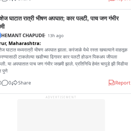
राम मुंढे यांचा वक्तव्य सावजी समाजाचा अवमान करणारे आहे. तुकाराम मुंढे यांनी 
र्त माफी मागावी अशी मागणी सावजी समाजाने केली आहे. आज नागपूरातील 
बार चौकावर सावजी समाजाच्या वतीने तुकाराम मुंढे यांच्या विरोधात निषेध आंदोलन 
शेज घाटात रात्री भीषण अपघात; कार पलटी, पाच जण गंभीर 
ात आले. यावेळी समाजातील तरुण कार्यकर्त्यांनी तुकाराम मुंढे यांच्या विरोधात 
मी
ार घोषणाबाजी करत आमच्या आया बहिणींनी वर्षानुवर्षे मेहनत करून विकसित 
HEMANT CHAPUDE
13h ago
लं सावजी मसाला तुकाराम मुंढे यांनी बदनाम केल्याचा आरोप केला. तुकाराम मुंढे 
rur,
Maharashtra:
ी माफी मागावी अन्यथा त्यांच्या विरोधात तीव्र आंदोलन करू असा इशाराही यावेळी 
यात आला. एवढंच नाही तर सावजी समाजाच्या वतीने नागपूरच्या तहसील पोलीस 
ेज घाटात मध्यरात्री भीषण अपघात झाला. करंजाळे येथे रस्ता खचल्याने वाहतूक 
नमध्ये तुकाराम मुंढे यांच्या विरोधात तक्रारही देण्यात येणार आहे.
करण्यासाठी टाकलेल्या खडीच्या ढिगावर कार पलटी होऊन पिकअप जीपला 
ी. या अपघातात पाच जण गंभीर जखमी झाले. प्रतिनिधि हेमंत चापुडे झी मिडीया 
र पुणे
0
0
Share
Report
ADVERTISEMENT