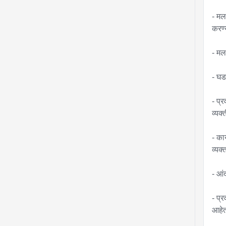
- मल
करण्
- मल
- घड
- प्
व्यक
- का
व्यक्
- आं
- प्
आहेत.