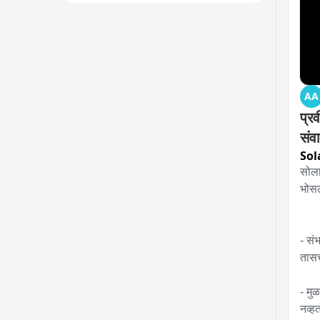
AA
प्र
संव
Sol
सोलाप
भोसल
- सं
तासच
- मु
नव्हत