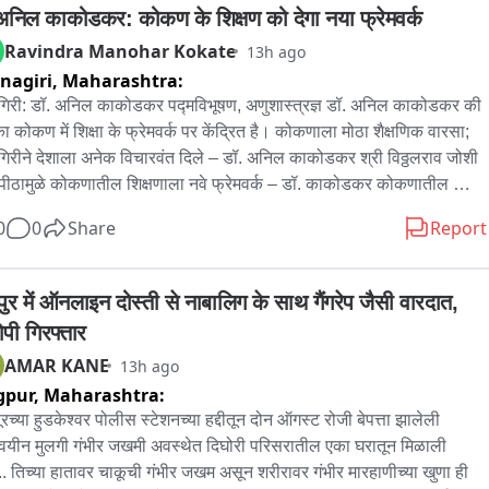
त्न सुरु आहेत.
अनिल काकोडकर: कोकण के शिक्षण को देगा नया फ्रेमवर्क
Ravindra Manohar Kokate
13h ago
nagiri,
Maharashtra:
ागिरी: डॉ. अनिल काकोडकर पद्मविभूषण, अणुशास्त्रज्ञ डॉ. अनिल काकोडकर की 
का कोकण में शिक्षा के फ्रेमवर्क पर केंद्रित है। कोकणाला मोठा शैक्षणिक वारसा; 
ागिरीने देशाला अनेक विचारवंत दिले – डॉ. अनिल काकोडकर श्री विठ्ठलराव जोशी 
यापीठामुळे कोकणातील शिक्षणाला नवे फ्रेमवर्क – डॉ. काकोडकर कोकणातील 
र अधिक समृद्ध करण्यासाठी विद्यापीठ महत्त्वाचे ठरेल – डॉ. काकोडकर मानवी 
0
0
Share
Report
ता आणि आकलन किती वाढले, याचे भान ठेवणे आवश्यक – डॉ. काकोडकर जैतापूर 
र्जा प्रकल्पात प्रदूषणाचा मुद्दा नाही – डॉ. काकोडकर ‘न्यूक्लिअर एनर्जी इज अ 
न एनर्जी’ – डॉ. अनिल काकोडकर जैतापूर प्रकल्पातील फ्रेंच तंत्रज्ञानाची किंमत 
ुर में ऑनलाइन दोस्ती से नाबालिग के साथ गैंगरेप जैसी वारदात, 
त; विजेची किंमत आटोक्यात असणे आवश्यक अत्याधुनिक तंत्रज्ञानाचा परीक्षा 
पी गिरफ्तार
तीत वापर झाल्यास पेपरफुटी रोखता येईल – डॉ. काकोडकर प्रगत तंत्रज्ञान परीक्षा 
AMAR KANE
13h ago
तीत का वापरले जात नाही, हे कळत नाही – डॉ. काकोडकर ‘एज्युकेशन करायचंय 
gpur,
Maharashtra:
िझनेस, हे आधी ठरवावं लागेल’ – डॉ. काकोडकर विद्यार्थ्यांनी किती आत्मसात केले, 
ासण्यासाठी परीक्षा महत्त्वाची – डॉ. काकोडकर शिक्षक-विद्यार्थी गुणोत्तर चांगले 
रच्या हुडकेश्वर पोलीस स्टेशनच्या हद्दीतून दोन ऑगस्ट रोजी बेपत्ता झालेली 
तर परीक्षणाबाबत प्राध्यापकांना निर्णय घेऊ द्यावा शिक्षण व्यवस्थेत विश्वास ठेवणे 
वयीन मुलगी गंभीर जखमी अवस्थेत दिघोरी परिसरातील एका घरातून मिळाली 
ांत महत्त्वाचे – डॉ. अनिल काकोडकर
.. तिच्या हातावर चाकूची गंभीर जखम असून शरीरावर गंभीर मारहाणीच्या खुणा ही 