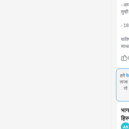
- आप
तुम्ही
- 18
यावि
साधल
हमें
फ
ताजा 
तो
भाग
हिस्
AK