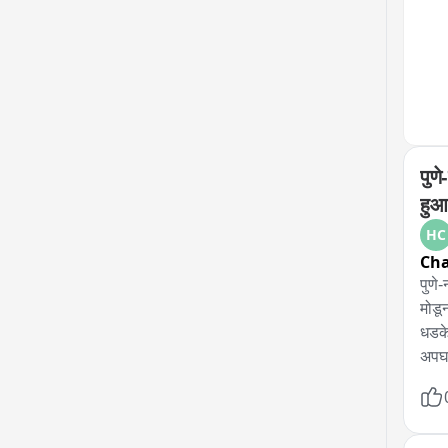
पुणे
हुआ
HC
Ch
पुणे
मोडू
धडके
अपघा
सव्व
तासा
पोली