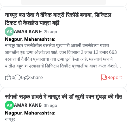
चिडिया खेत चुघ गई अशी अवस्था संघाची आणि भाजपची झाली आहे

नागपूर बस सेवा ने दैनिक यात्री रिकॉर्ड बनाया, डिजिटल 
ज्या जेन झी ना  देशद्रोही म्हटलं त्यांनाच आता हे देश प्रेमी म्हणत आहेत

टिकट से कैशलेस यात्रा बढ़ी
AMAR KANE
AK
2h ago
हे कोणी प्रमाणपत्र देणारे नाहीत

Nagpur,
Maharashtra:
नागपूर शहर बससेवेतील बससेवा पुरवणारी आपली बससेवेच्या यशात 
जेन झी आता आम्हाला सत्तेतून बाहेर काढेल असं यांना वाटते

आणखीन एक टप्पा ओलांडला आहे. एका दिवसात 2 लाख 12 हजार 663 
प्रवाशांनी दैनंदिन प्रवासाचा नवा टप्पा पूर्ण केला आहे. महत्त्वाचं म्हणजे 
जेन झी पुन्हा आता आपल्याकडे आता येईल का हा यशस्वी प्रयत्न मोहन 
यातील बहुतांश प्रवाशांनी डिजिटल तिकीट प्रणालीचा वापर करत कॅशलेस 
भागवत यांनी केला आहे

प्रवासाला पसंती दर्शवली आहे. त्यामुळे नागपूरकरांचा वाढता विश्वास व 
0
0
Share
Report
सातत्यपूर्ण पाठिंबामुळे आपली बस अधिक स्मार्ट वेगवान आणि तंत्रज्ञान 
संघाच्या लिमये यांनी या जेन झी ला देशद्रोही म्हटलं होतं त्यांच्यावर भागवत 
आधारित प्रवासाच्या दिशेने वाटचाल करत असल्याचे दिसून येत आहे
करणार आहेत का?

सांगली सड़क हादसे में नागपुर की डॉ खुशी पवन मुंधड़ा की मौत
ऑन दिपके कारवाई

AMAR KANE
AK
3h ago
Nagpur,
Maharashtra:
दिपके आणि त्यांच्या कुटुंंबावर कारवाई केली जाईल हे सूर्यप्रकाशात सत्य 
नागपुर

आहे
