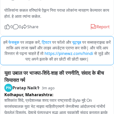
पोलिसांना कळल वरिष्ठांचे ऐकून निरा पराधा लोकांना मारहाण केल्यावर काय 
होतं. हे आता त्यांना कळेल.
0
0
Share
Report
हमें
फेसबुक
पर लाइक करें,
ट्विटर
पर फॉलो और
यूट्यूब
पर सब्सक्राइब्ड करें
ताकि आप ताजा खबरें और लाइव अपडेट्स प्राप्त कर सकें| और यदि आप
विस्तार से पढ़ना चाहते हैं तो
https://pinewz.com/hindi
से जुड़े और
पाए अपने इलाके की हर छोटी सी छोटी खबर|
युवा उबाल पर भाजपा-शिंदे-शाह की रणनीति, संवाद के बीच 
सियासत गर्म
Pratap Naik1
PN
3m ago
Kolhapur,
Maharashtra:
शशिकांत शिंदे, प्रदेशाध्यक्ष शरद पवार राष्ट्रवादी Byte मुद्दे On 
सरसंघचालक युवा भेट माझ्या माहितीप्रमाणे जेनजीच्या आंदोलनाचं गांभीर्य 
घेतलेलं दिसतंय. देशाचे पंतप्रधान सुद्धा आता युवकांशी संवाद करतात इतके 