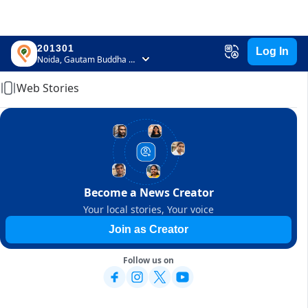
201301
Log In
Home
Noida, Gautam Buddha Nagar, Uttar Pradesh
Web Stories
Become a News Creator
Your local stories, Your voice
Join as Creator
Follow us on