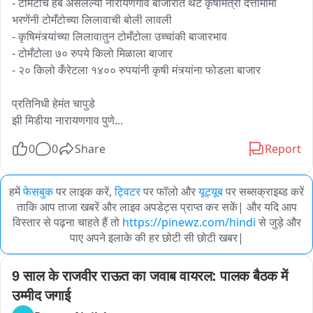
- टोमँटोचे हब असलेल्या नारायणगाव बाजारात थेट कृषीमंत्री दत्तामामा 
भरणेंनी टोमँटोच्या लिलावाची बोली लावली 

- कृषिमंत्र्यांच्या लिलावातुन टोमँटोला उच्चांकी बाजारभाव 

- टोमँटोला ७० रुपये किलो मिळाला बाजार 

- २० किलो कँरेटला १४०० रुपयांनी कृषी मंत्र्यांना फोडला बाजार

प्रतिनिधी हेमंत चापुडे

झी मिडीया नारायणगाव पुणे...
0
0
Share
Report
हमें
फेसबुक
पर लाइक करें,
ट्विटर
पर फॉलो और
यूट्यूब
पर सब्सक्राइब्ड करें
ताकि आप ताजा खबरें और लाइव अपडेट्स प्राप्त कर सकें| और यदि आप
विस्तार से पढ़ना चाहते हैं तो
https://pinewz.com/hindi
से जुड़े और
पाए अपने इलाके की हर छोटी सी छोटी खबर|
9 साल के राजवीर राऊत का जवाब वायरल: पालक बैठक में 
उम्मीद जगाई