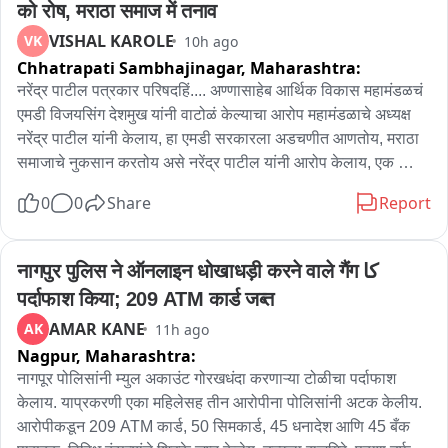
को रोष, मराठा समाज में तनाव
VISHAL KAROLE
VK
10h ago
Chhatrapati Sambhajinagar,
Maharashtra:
नरेंद्र पाटील पत्रकार परिषदहिं.... अण्णासाहेब आर्थिक विकास महामंडळचं 
एमडी विजयसिंग देशमुख यांनी वाटोळं केल्याचा आरोप महामंडळाचे अध्यक्ष 
नरेंद्र पाटील यांनी केलाय, हा एमडी सरकारला अडचणीत आणतोय, मराठा 
समाजाचे नुकसान करतोय असे नरेंद्र पाटील यांनी आरोप केलाय, एक 
व्यवस्थापकीय संचालक शासनाचे नुकसान करतोय तर शासनाने कारवाई 
0
0
Share
Report
करण्याची गरज असल्याचे पाटील म्हणाले...यांच्या पाठीशी कुणीतरी आहे 
त्यांना शासनाला यांच्या माध्यमातून बदनाम करायचे आहे असेही नरेंद्र पाटील 
म्हणाले... एमडी ने प्रमाणपत्र देतांना अटी सांगितल्या कर्ज देताना, उत्पन्नाची 
नागपुर पुलिस ने ऑनलाइन धोखाधड़ी करने वाले गैंग کا 
अट घातली, या अटी शर्ती मूळ मराठा समाज मागे पडला... एमडी च्या मनमानी 
पर्दाफाश किया; 209 ATM कार्ड जब्त
मूळ फटका बसला आहे...अनेकांना कर्ज मिळू शकले नाही...2024 25 अनेक 
AMAR KANE
AK
11h ago
प्रमाणपत्र रद्द करण्यात आले आहे...शासनाच्या विरोधात लोकांमध्ये रोष 
Nagpur,
Maharashtra:
निर्माण करण्याचे काम महामंडळाचे एमडी करताय...या मुळे मराठा समाज 
नाराज झालाय...याबाबत समाजाने मुख्यमंत्री सोबत बैठकीचे मागणी 
नागपूर पोलिसांनी म्युल अकाउंट गोरखधंदा करणाऱ्या टोळीचा पर्दाफाश 
केलीय...मी मुख्यमंत्र्यांना अनेक वेळ सांगितले आहे आणि पुन्हा एकदा भेटणार 
केलाय. याप्रकरणी एका महिलेसह तीन आरोपीना पोलिसांनी अटक केलीय. 
असे नरेंद पाटील म्हणाले..अधिकार्यामुळे सरकार बद्दल रोष निर्माण होतोय 
आरोपीकडून 209 ATM कार्ड, 50 सिमकार्ड, 45 धनादेश आणि 45 बँक 