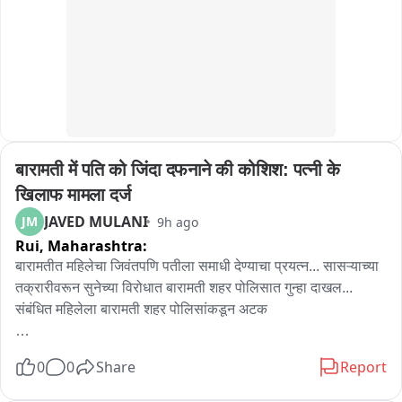
बारामती में पति को जिंदा दफनाने की कोशिश: पत्नी के 
खिलाफ मामला दर्ज
JAVED MULANI
JM
9h ago
Rui,
Maharashtra:
बारामतीत महिलेचा जिवंतपणि पतीला समाधी देण्याचा प्रयत्न... सासऱ्याच्या 
तक्रारीवरून सुनेच्या विरोधात बारामती शहर पोलिसात गुन्हा दाखल... 
संबंधित महिलेला बारामती शहर पोलिसांकडून अटक

बारामती मधील एका महिलेने तिच्या पतीला दोन दिवस गुंगीचे औषध देत बॅटने 
0
0
Share
Report
मारहाण करीत त्याला जिवंतपणीच घरातच समाधी देण्याचा प्रयत्न केलाय. या 
संदर्भात पोलिसांना गोपनीय माहिती मिळतात पोलिसांनी घटनास्थळी धाव 