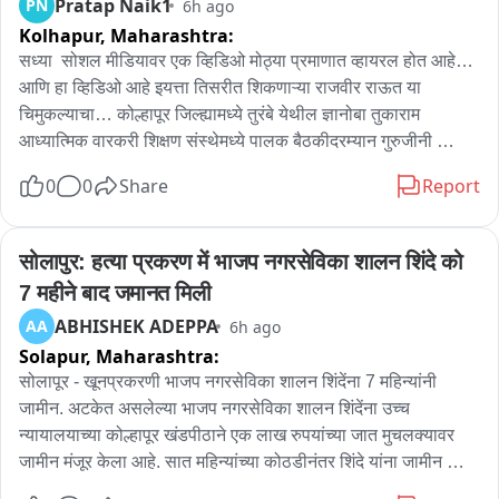
Pratap Naik1
PN
6h ago
Kolhapur,
Maharashtra:
सध्या  सोशल मीडियावर एक व्हिडिओ मोठ्या प्रमाणात व्हायरल होत आहे… 
आणि हा व्हिडिओ आहे इयत्ता तिसरीत शिकणाऱ्या राजवीर राऊत या 
चिमुकल्याचा… कोल्हापूर जिल्ह्यामध्ये तुरंबे येथील ज्ञानोबा तुकाराम 
आध्यात्मिक वारकरी शिक्षण संस्थेमध्ये पालक बैठकीदरम्यान गुरुजीनी 
राजवीरला एक साधा पण मनाला भिडणारा प्रश्न विचारला… तुझे आई-
0
0
Share
Report
वडील  बैठकीला येऊ शकले नाहीत, मग काय करायचं?” यावर अवघ्या नऊ 
वर्षांच्या राजवीरने दिलंलं उत्तर अनेकांच्या डोळ्यांत पाणी आणणारं होतं. 
राजवीर म्हणाला, ते पुढच्या पालक बैठकीला येतील… ते कामात असतील… 
सोलापुर: हत्या प्रकरण में भाजप नगरसेविका शालन शिंदे को 
या चिमुकल्याच्या निरागसतेतून आणि समजूतदारपणातून  एक हळवं चित्र 
7 महीने बाद जमानत मिली
समोर आलं आहे. आई-वडिलांच्या अनुपस्थितीची खंत न करता, त्यांच्या 
ABHISHEK ADEPPA
AA
6h ago
कष्टांची जाणीव ठेवत दिलेलं हे उत्तर अनेकांच्या मनाला चटका लावून जाणारं 
Solapur,
Maharashtra:
ठरत आहे. याच राजवीर राऊत या चिमुकल्याशी बातचीत केली आहे आमचे 
प्रतिनिधी प्रताप नाईक यांनी。
सोलापूर - खूनप्रकरणी भाजप नगरसेविका शालन शिंदेंना 7 महिन्यांनी 
जामीन. अटकेत असलेल्या भाजप नगरसेविका शालन शिंदेंना उच्च 
न्यायालयाच्या कोल्हापूर खंडपीठाने एक लाख रुपयांच्या जात मुचलक्यावर 
जामीन मंजूर केला आहे. सात महिन्यांच्या कोठडीनंतर शिंदे यांना जामीन 
मिळाला असून दोष निश्चिती होईपर्यंत जेलरोड पोलीस ठाण्याच्या हद्दीत 