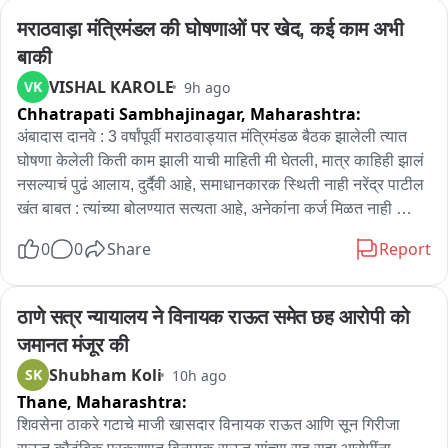
घेतली आणि प्रवीण जगताप यांच्या खुनाचा प्रयत्न उधळून लावला आहे.

मराठवाड़ा मंत्रिमंडल की घोषणाओं पर खेद, कई काम अभी 
बाकी
याप्रकरणी बारामती शहर पोलीस ठाण्यात प्रवीण जगताप यांचे वडील 
VISHAL KAROLE
VK
9h ago
प्रकाश जगताप यांच्या फिर्यादीवरून शर्मिला प्रवीण जगताप या 38 वर्षीय 
Chhatrapati Sambhajinagar,
Maharashtra:
महिले विरोधात गुन्हा दाखल करण्यात आला आहे. संबंधित महिलेला 
पोलिसांनी ताब्यात घेतल आहे.

अंबादास दानवे : 3 वर्षांपूर्वी मराठवाड्यात मंत्रिमंडळ बैठक झालेली त्यात 
घोषणा केलेली किती काम झाली याची माहिती मी घेतली, मात्र काहिही झालं 
हा संपूर्ण प्रकार दिनांक 30 जुलै 2026 च्या रात्री साडे अकरा ते एक 
नसल्याचं पुढं आलाय, दुर्दैवी आहे, समाधानकारक स्थिती नाही नरेंद्र पाटील 
ऑगस्ट सकाळी साडे अकराच्या दरम्यान बारामती शहरातील जामदार रोड 
खंत बाबत : त्यांच्या बोलण्यात सत्यता आहे, अनेकांना कर्ज मिळत नाही 
इंद्रप्रस्थ सोसायटीमधील फ्लॅट नंबर नऊ मध्ये घडला आहे。
जाचक अटी आहेत, सर्वच महामंडळाची अशीच अवस्था आहे, महामंडळ म्हणजे 
0
0
Share
Report
फक्त घोषणा असते मात्र मंडळ अपंग असते, त्यांची व्यथा योग्य आहे ते 
भाजपचे आहे आणि सरकार भाजपचे आता लोकांनी ठरवावे, मुख्यमंत्री कुणाचं 
ऐकतील असे मुळीच नाही, सरकार आर्थिक दृष्ट्या सक्षम नाही त्यामुळं असते 
ठाणे सत्र न्यायालय ने विनायक राऊत समेत छह आरोपी को 
घडते आहे असे मला वाटते ओन प्रमाणपत्र रद्द : कुणबी प्रमाणपत्र शैक्षणिक 
जमानत मंजूर की
हेतूने आपण घेतले आहे नोकरी साठी घेतले आहे या प्रमाणपत्र चा राजकीय 
Shubham Koli
SK
10h ago
लाभ घेऊ नये असे माझे वैयक्तिक मत आहे...
Thane,
Maharashtra:
शिवसेना ठाकरे गटाचे माजी खासदार विनायक राऊत आणि सून गिरीजा 