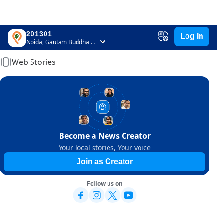
201301
Log In
Home
Noida, Gautam Buddha Nagar, Uttar Pradesh
Web Stories
Become a News Creator
Your local stories, Your voice
Join as Creator
Follow us on