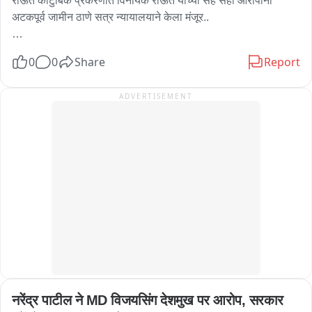
राऊत कौटुंबिक प्रकरणात विनायक राऊत यांच्या सह सहा आरोपींना 
अटकपूर्व जामीन ठाणे सत्र न्यायालयाने केला मंजूर..

विनायक राऊत यांना ठाणे सत्र न्यायालयाचा दिलासा 

0
0
Share
Report
न्यायाधीश एस पी अग्रवाल मॅडम यांच्या सत्र न्यायालयात जामीन मंजूर..

ADVERTISEMENT
गिरिजा राऊत यांचे वकील सागर कदम या निकालाविरोधात उच्च न्यायालयात 
धाव घेण्याची शक्यता..
नरेंद्र पाटील ने MD विजयसिंग देशमुख पर आरोप, सरकार 