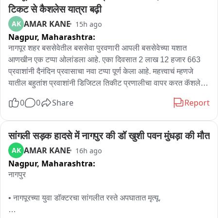
ज्या जेन झी ना  देशद्रोही म्हटलं त्यांनाच आता हे देश प्रेमी म्हणत आहेत

टिकट से कैशलेस यात्रा बढ़ी
AMAR KANE
AK
15h ago
हे कोणी प्रमाणपत्र देणारे नाहीत

Nagpur,
Maharashtra:
नागपूर शहर बससेवेतील बससेवा पुरवणारी आपली बससेवेच्या यशात 
जेन झी आता आम्हाला सत्तेतून बाहेर काढेल असं यांना वाटते

आणखीन एक टप्पा ओलांडला आहे. एका दिवसात 2 लाख 12 हजार 663 
प्रवाशांनी दैनंदिन प्रवासाचा नवा टप्पा पूर्ण केला आहे. महत्त्वाचं म्हणजे 
जेन झी पुन्हा आता आपल्याकडे आता येईल का हा यशस्वी प्रयत्न मोहन 
यातील बहुतांश प्रवाशांनी डिजिटल तिकीट प्रणालीचा वापर करत कॅशलेस 
भागवत यांनी केला आहे

प्रवासाला पसंती दर्शवली आहे. त्यामुळे नागपूरकरांचा वाढता विश्वास व 
0
0
Share
Report
सातत्यपूर्ण पाठिंबामुळे आपली बस अधिक स्मार्ट वेगवान आणि तंत्रज्ञान 
संघाच्या लिमये यांनी या जेन झी ला देशद्रोही म्हटलं होतं त्यांच्यावर भागवत 
आधारित प्रवासाच्या दिशेने वाटचाल करत असल्याचे दिसून येत आहे
करणार आहेत का?

सांगली सड़क हादसे में नागपुर की डॉ खुशी पवन मुंधड़ा की मौत
ऑन दिपके कारवाई

AMAR KANE
AK
16h ago
Nagpur,
Maharashtra:
दिपके आणि त्यांच्या कुटुंंबावर कारवाई केली जाईल हे सूर्यप्रकाशात सत्य 
नागपुर

आहे

• नागपूरच्या युवा डॉक्टरचा सांगलीत रस्ते अपघातात मृत्यू.

जो कोणी भाजप आणि मोदींच्या कार्यपद्धतीवर बोलेल तो देशद्रोही घोषित 