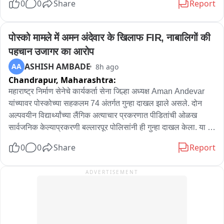
0
0
Share
Report
जाण्यास सक्त मनाई करण्यात आली आहे. शालन शिंदे यांचे राहते घर जोशी 
गल्लीत आहे. जय जेलरोड पोलीस ठाण्याच्या हद्दीत आहे त्यामुळे जामीन 
मिळवणे त्यांच्या घरी राहता येणार नाही.
पोस्को मामले में अमन अंदेवार के खिलाफ FIR, नाबालिगों की 
पहचान उजागर का आरोप
ASHISH AMBADE
AA
8h ago
Chandrapur,
Maharashtra:
महाराष्ट्र निर्माण सेनेचे कार्यकर्ता सेना जिल्हा अध्यक्ष Aman Andevar 
यांच्यावर पोस्कोच्या सहकलम 74 अंतर्गत गुन्हा दाखल झाले असले. दोन 
अल्पवयीन विद्यार्थ्यांच्या लैंगिक अत्याचार प्रकरणात पीडितांची ओळख 
सार्वजनिक केल्याप्रकरणी बल्लारपूर पोलिसांनी ही गुन्हा दाखल केला. या 
प्रकरणी शाळेतील दोन अल्पवयीन विद्यार्थ्यांकडूनच अनैसर्गिक लैंगिक 
0
0
Share
Report
अत्याचार झाल्याचं चार दिवसांपूर्वी बल्लारपूर पोलीस स्टेशनअंतर्गत येणाऱ्या 
एका अनुदानित खाजगी आश्रमशाळेत उघडकीस आलं होतं. अमन अंदेवार 
ADVERTISEMENT
यांनी पीडित मुलांची ओळख काही व्हाट्सअप ग्रुप वर आणि व्यक्तींना शेअर 
केली होती. त्यामुळे पीडित बालकांची प्रतिष्ठा आणि सुरक्षा धोक्यात 
आणल्याचा ठपका ठेवत अमन अंदेवार यांच्यावर गुन्हा दाखल केला.