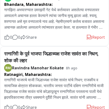
यात सर्वात पुढे आहे, 7 ते 8 लाख कोटी जमीन कवडीमोल भावात अदानीच्या 
Bhandara,
Maharashtra:
३५ आत्महत्या
घशात घातल्या आहे...कर्जमुक्त देश झाला असतात ..."सेवेकरी अदानीचा  
नागझिरा अभयारण्यात उमरझरी गेट येथे कर्तव्यावर असलेल्या वनपालावर 
असा कारभार सुरू आहे.. *

अस्वलाने अचानक हल्ला केल्याने त्यांचा जागीच मृत्यू झाला आहे. श्यामू 
शरणागत असे मृत वनपालाचे नाव आहे. नेहमीप्रमाणे कर्तव्य बजावत असताना 
(On कंत्राटदार, आदिवासी शाळा)

अचानक आलेल्या अस्वलाने त्यांच्यावर हल्ला केला. या हल्ल्यात ते गंभीर 
जखमी झाले आणि त्यांचा घटनास्थळीच मृत्यू झाला. घटनेची माहिती मिळताच 
- आदिवासी आश्रम शाळेतील कंत्राटदार पैसे थकीत आहे..980 आश्रम 
0
0
Share
Report
वनविभागाचे अधिकारी तातडीने घटनास्थळी दाखल झाले असून, पंचनामा 
शाळा 600 कोटी देत नसल्यानं आश्रम शाळेत अन्न मिळत नाही आहे.. 13 
करून मृतदेह शवविच्छेदनासाठी पाठविण्यात आला आहे. या घटनेनंतर 
हजार कोटी कंत्राटदाराला देणे आहे, इतर ठेकेदार 58 हजार कोटी आहे, 
परिसरात भीतीचे वातावरण निर्माण झाले असून, मृत वनपालाच्या कुटुंबीयांना 
रत्नागिरी के पूर्व भाजपा जिल्हाध्यक्ष राजेश सावंत का निधन, 
आता पत ओलांडण्याची राहिली आहे... पत गळ्यापर्यंत गेली... तोंडात जायची 
तातडीने मदत देण्याची मागणी स्थानिकांकडून करण्यात येत आहे. तसेच 
बाकी आहे, गांधी परिवार दोष देऊन मोकळे होईल..

शोक की लहर
वन्यप्राण्यांच्या हालचालींवर लक्ष ठेवण्याची मागणीही ग्रामस्थांनी केली आहे.
Ravindra Manohar Kokate
RM
8h ago
(On मोहन भागवत gen झी)

Ratnagiri,
Maharashtra:
रत्नागिरी भाजपचे माजी जिल्हाध्यक्ष राजेश सावंत यांचे निधन; राजकीय व 
- जेन झी संदर्भात मोहन भागवत यांच्याकडे काय विचार आहे, देशभक्तीचे डोस 
सामाजिक क्षेत्रात शोककळा. भारतीय जनता पार्टीचे दक्षिण रत्नागिरीचे माजी 
देऊन संघाचा शाखेत या म्हणून सांगतील..,  पुन्हा सत्येत येण्यासाठी 
जिल्हाध्यक्ष राजेश सावंत यांचे कोल्हापूरहून रत्नागिरीला परतताना पाली येथे 
सरसंघचालक यांचे प्रयत्न आहे.. युवा नेत्यांचा पोराना बोलावून  खोटे 
हृदयविकाराच्या तीव्र धक्क्याने दुर्दैवी निधन झाले. सावंत यांनी आपल्या 
देशभक्तीचे डोस पाजले जाईल, ही नाविन उपज आहे,

अभ्यासू वृत्तीने आणि उत्तम संघटन कौशल्याने दक्षिण रत्नागिरीत भाजपची 
0
0
Share
Report