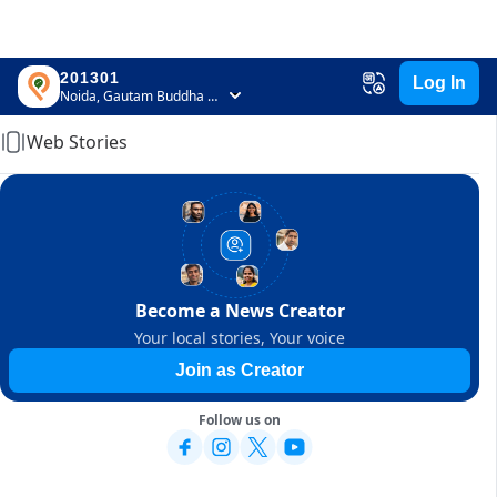
201301
Log In
Home
Noida, Gautam Buddha Nagar, Uttar Pradesh
Web Stories
Become a News Creator
Your local stories, Your voice
Join as Creator
Follow us on