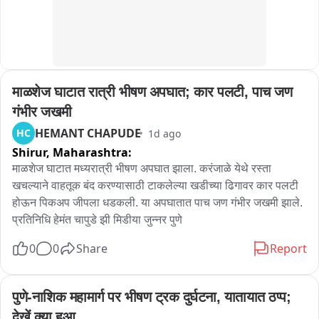
नाही तर सावजी समाजाच्या वतीने नागपूरच्या तहसील पोलीस स्टेशनमध्ये 
होत आहे घाण वास येत आहे.. बिमाऱ्याचे प्रादुर्भाव वाढण्याची भीती 
तुकाराम मुंढे यांच्या विरोधात तक्रारही देण्यात येणार आहे.
आहे...नाल्यात पाणी न सोडता शुद्धीकरण करावे, माझ्या मतदारसंघातील 
प्रश्न जो कोणी करत असेल त्यावर कारवाई करण्यासाठी अधिकारी यांच्याशी 
बोललो आहे..
माळशेज घाटात रात्री भीषण अपघात; कार पलटी, पाच जण 
गंभीर जखमी
HEMANT CHAPUDE
HC
1d ago
Shirur,
Maharashtra:
माळशेज घाटात मध्यरात्री भीषण अपघात झाला. करंजाळे येथे रस्ता 
खचल्याने वाहतूक बंद करण्यासाठी टाकलेल्या खडीच्या ढिगावर कार पलटी 
होऊन पिकअप जीपला धडकली. या अपघातात पाच जण गंभीर जखमी झाले. 
प्रतिनिधि हेमंत चापुडे झी मिडीया जुन्नर पुणे
0
0
Share
Report
पुणे-नाशिक महामार्ग पर भीषण ट्रक दुर्घटना, यातायात ठप्प; 
देखें क्या हुआ