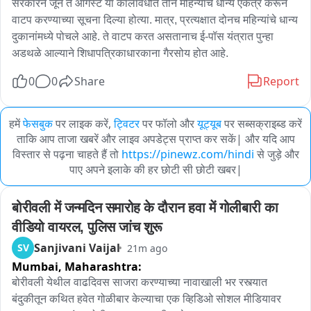
सरकारने जून ते ऑगस्ट या कालावधीत तीन महिन्यांचे धान्य एकत्र करून 
वाटप करण्याच्या सूचना दिल्या होत्या. मात्र, प्रत्यक्षात दोनच महिन्यांचे धान्य 
दुकानांमध्ये पोचले आहे. ते वाटप करत असतानाच ई-पॉस यंत्रात पुन्हा 
अडथळे आल्याने शिधापत्रिकाधारकाना गैरसोय होत आहे.
0
0
Share
Report
हमें
फेसबुक
पर लाइक करें,
ट्विटर
पर फॉलो और
यूट्यूब
पर सब्सक्राइब्ड करें
ताकि आप ताजा खबरें और लाइव अपडेट्स प्राप्त कर सकें| और यदि आप
विस्तार से पढ़ना चाहते हैं तो
https://pinewz.com/hindi
से जुड़े और
पाए अपने इलाके की हर छोटी सी छोटी खबर|
बोरीवली में जन्मदिन समारोह के दौरान हवा में गोलीबारी का 
वीडियो वायरल, पुलिस जांच शुरू
Sanjivani Vaijal
SV
21m ago
Mumbai,
Maharashtra:
बोरीवली येथील वाढदिवस साजरा करण्याच्या नावाखाली भर रस्त्यात 
बंदुकीतून कथित हवेत गोळीबार केल्याचा एक व्हिडिओ सोशल मीडियावर 