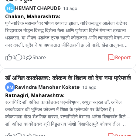
HEMANT CHAPUDE
HC
1d ago
Chakan,
Maharashtra:
पुणे-नाशिक महामार्गावर भीषण अपघात झाला. नाशिककडून आलेला कंटेनर 
डिव्हायडर मोडून विरुद्ध दिशेला गेला आणि पुणेाच्या दिशेने येणाऱ्या ट्रकला 
धडकला. या भीषण धडकेत ट्रक खाली कोसळला आणि त्याखाली वेगन-आर 
कार दबली. सुदैवाने या अपघातात जीवितहानी झाली नाही. खेड तालुक्यातील 
वाकी जवळ हा अपघात सकाळी सव्वासहाच्या sुमारास झाला. कंटेनर पुणे 
0
0
Share
Report
लेनवर आल्याने पुण्याकडे येणारी वाहतूक तासाभरापासून ठप्प आहे; 
नाशिककडे जाणारी वाहतूक विस्कळीत झाली आहे. महामार्ग पोलीस क्रेन 
घेऊन घटनास्थळी पोहचले असून अपघातग्रस्त वाहनं बाजूला काढण्याचे 
डॉ अनिल काकोडकर: कोकण के शिक्षण को देगा नया फ्रेमवर्क
प्रयत्न सुरु आहेत.
Ravindra Manohar Kokate
RM
1d ago
Ratnagiri,
Maharashtra:
रत्नागिरी: डॉ. अनिल काकोडकर पद्मविभूषण, अणुशास्त्रज्ञ डॉ. अनिल 
काकोडकर की भूमिका कोकण में शिक्षा के फ्रेमवर्क पर केंद्रित है। 
कोकणाला मोठा शैक्षणिक वारसा; रत्नागिरीने देशाला अनेक विचारवंत दिले – 
डॉ. अनिल काकोडकर श्री विठ्ठलराव जोशी विद्यापीठामुळे कोकणातील 
शिक्षणाला नवे फ्रेमवर्क – डॉ. काकोडकर कोकणातील विचार अधिक समृद्ध 