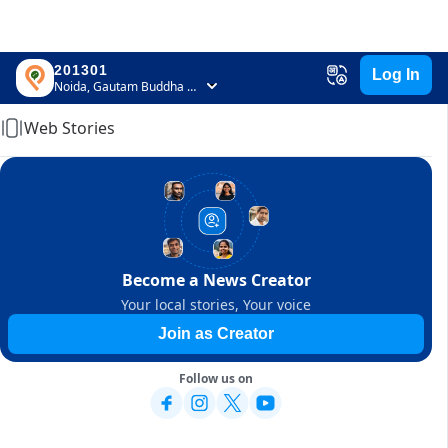
201301
Log In
Home
Noida, Gautam Buddha Nagar, Uttar Pradesh
Web Stories
Become a News Creator
Your local stories, Your voice
Join as Creator
Follow us on