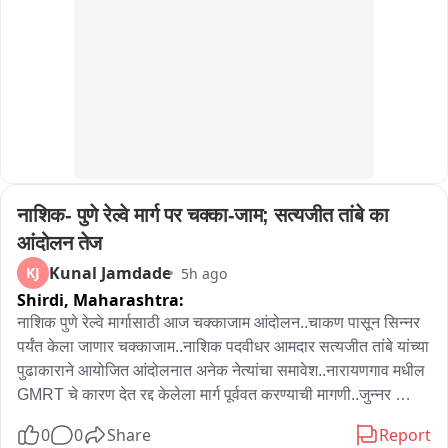
नाशिक- पुणे रेल्वे मार्ग पर चक्का-जाम; सत्यजीत तांबे का 
आंदोलन तेज
Kunal Jamdade
KJ
5h ago
Shirdi,
Maharashtra:
नाशिक पुणे रेल्वे मार्गासाठी आज चक्काजाम आंदोलन..चाकण पासून सिन्नर 
पर्यंत केला जाणार चक्काजाम..नाशिक पदवीधर आमदार सत्यजीत तांबे यांच्या 
पुढाकाराने आयोजित आंदोलनात अनेक नेत्यांचा समावेश..नारायणगाव मधील 
GMRT चे कारण देत रद्द केलेला मार्ग पूर्ववत करण्याची मागणी..जुन्नर 
तालुक्यात खासदार अमोल कोल्हे, संगमनेर हिवरगाव पावसा टोल नाक्यावर 
0
0
Share
Report
बाळासाहेब थोरात तर सिन्नर तालुक्यातील गोंदे फाटा येथील समृद्धी 