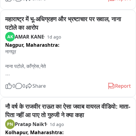
आय या घराबाहेर हाकलले होते.. दिपके यांचं पोलीस संरक्षण काढून घ्या, 
अन्यथा त्यांच्या घरासमोर आंदोलन करू, असा थेट इशाराही पोलीस बॉईज 
असोसिएशनने दिलाय... त्यामुळे अभिजित दिपके यांच्याविरोधातील हा वाद 
महाराष्ट्र में भू-अधिग्रहण और भ्रष्टाचार पर सवाल, नाना 
आता अधिक चिघळण्याची शक्यता आहे...
पटोले का आरोप
AMAR KANE
AK
1d ago
Nagpur,
Maharashtra:
नागपूर

नाना पटोले, काँग्रेस,नेते 

On अमित शाह दौरा

0
0
Share
Report
महाराष्ट्रातील शासकीय जमिनी मोदी मित्रांना द्यायसाठी आता किती संपत्ती 
शिल्लक राहिली आहे. किती द्यायची बाकी आहे... याची माहिती घेण्यासाठी ते 
नौ वर्ष के राजवीर राऊत का ऐसा जवाब वायरल वीडियो: माता-
महाराष्ट्रात येत असतात...भ्रष्टाचाराची जी व्यवस्था राज्यकर्त्यांमध्ये दिसून 
पिता नहीं आ पाए तो गुरुजी ने क्या कहा
येत आहे...अमित शहाने मोदीच्या दौऱ्यातून पाहत आहे....महाराष्ट्रात येऊन 
Pratap Naik1
PN
1d ago
लुटता कस येईल यावर त्यांचं काम राहिल्याचा आरोप केला आहे..

Kolhapur,
Maharashtra:
On सपकाळ  खेद 
