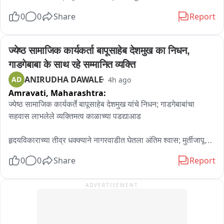
आगीमध्ये संपूर्ण थेटर जळून खाक झाला होता. पण कोल्हापूरकर रंगकर्मी 
0
0
Share
Report
यांच्या पाठपुराव्यामुळे या नाट्यगृहाची पुनर्बांधणी दिमाखात करण्यात आली.  
याच नाट्यगृहाचा आढावा घेतलाय आमचे प्रतिनिधी प्रताप नाईक यांनी.
ज्येष्ठ सामाजिक कार्यकर्ता बापूसाहेब देशमुख का निधन, 
गाडगेबाबा के साथ रहे सम्मानित व्यक्ति
ANIRUDHA DAWALE
AD
4h ago
Amravati,
Maharashtra:
ज्येष्ठ सामाजिक कार्यकर्ते बापूसाहेब देशमुख यांचे निधन; गाडगेबाबांचा 
सहवास लाभलेले व्यक्तिमत्व काळाच्या पडद्याआड

हृदयविकाराच्या तीव्र धक्क्याने नागरवाडीत घेतला अंतिम श्वास; मुर्तीजापूर 
येथे पार पडणार अंत्यसंस्कार

0
0
Share
Report
अकोला जिल्ह्यातील मुर्तेजापूर येथे सायंकाळी ५ वाजता त्यांच्या 
ADVERTISEMENT
अंत्यसंस्कारासाठी तयारी सुरु असल्याची माहिती देण्यात आली आहे.