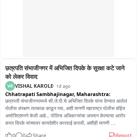
सांगितले. तो मध्य प्रदेशातील छिंदवाडा जिल्ह्यातील रहिवासी आहे. ‘तारक 
मेहता का उल्टा चश्मा’ या मालिकेत काम करण्याची इच्छा असल्याने तो मुंबईत 
आल्याचे त्याने पोलिसांना सांगितले.

मुलाने दिलेल्या माहितीनुसार, ६ ऑगस्ट रोजी तो घरातून शाळेेत जात 
असल्याचे सांगून निघाला. त्यानंतर छिंदवाडा येथून ट्रेनने नागपूर आणि तेथून 
मुंबईकडे रवाना झाला. ७ ऑगस्ट रोजी सकाळी मुंबईत पोहोचल्यानंतर 
लोकलने गोरेगाव स्थानक गाठले आणि तेथून पायी फिल्म सिटीमध्ये 
पोहोचला.

पोलिसांनी मुलाकडून त्याच्या वडिलांचा मोबाईल क्रमांक घेऊन संपर्क 
छत्रपति संभाजीनगर में अभिजित दिपके के सुरक्षा कटे जाने 
साधला. मुलगा घरातून निघून गेल्याची माहिती वडिलांनी दिली असून, ते 
मुंबईत त्याला घेण्यासाठी येत आहेत. तोपर्यंत मुलाला आरे पोलीस ठाण्यात 
को लेकर विवाद
सुरक्षित ठेवण्यात आले आहे.
VISHAL KAROLE
VK
1d ago
Chhatrapati Sambhajinagar,
Maharashtra:
छत्रपती संभाजीनगरमध्ये सी.जे.पी.चे अभिजित दिपके यांना देण्यात आलेलं 
पोलीस संरक्षण तात्काळ काढून घ्या, अशी मागणी महाराष्ट्र पोलीस बॉईज 
असोसिएशनने केली आहे... पोलिस अधिकाऱ्यांचा अपमान केल्याचा आरोप 
करत दिपके यांच्यावर कायदेशीर कारवाई करावी, अशीही मागणी 
असोसिएशनने जिल्हाधिकाऱ्यांकडे केलीय... काल दिपके यांनी एक पी एस 
0
0
Share
Report