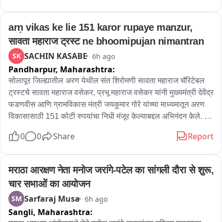
महामार्गावर सत्यजीत तांबे करणार आंदोलनाचे नेतृत्व..नाशिक पुणे महामार्ग  
वाहतुकीवर आज मोठा परिणाम होण्याची शक्यता..विशेष म्हणजे याच 
arṇ vikas ke lie 151 karor rupaye manzur, 
मार्गासाठी महायुती सरकारने दोन दिवसापूर्वी ज्येष्ठ शास्त्रज्ञ अनिल 
सावता महाराज ट्रस्ट ne bhoomipujan nimantran
काकोडकर यांच्या नेतृत्वात समिती स्थापन केली असून GMRT बाबत 
SACHIN KASABE
SK
6h ago
समितीचा अहवाल घेतला जाणार आहे
Pandharpur,
Maharashtra:
सोलापूर जिल्ह्यातील अरण येथील संत शिरोमणी सावता महाराज चॅरिटेबल 
ट्रस्टचे सावता महाराज वसेकर, प्रभू महाराज वसेकर यांनी मुख्यमंत्री देवेंद्र 
फडणवीस आणि ग्रामविकास मंत्री जयकुमार गोरे यांच्या माध्यमातून अरण 
विकासासाठी 151 कोटी रुपयांचा निधी मंजूर केल्याबद्दल अभिनंदन केले. 
यावेळी अरण तीर्थक्षेत्र विकास भूमिपूजन कार्यक्रमास उपस्थित राहण्याचे 
0
0
Share
Report
निमंत्रण मुख्यमंत्र्यांना देण्यात आले.
मराठा आरक्षण नेता मनोज जरांगे-पटेल का सांगली दौरा से शुरू, 
चार सभाओं का आयोजन
Sarfaraj Musa
SM
6h ago
Sangli,
Maharashtra: