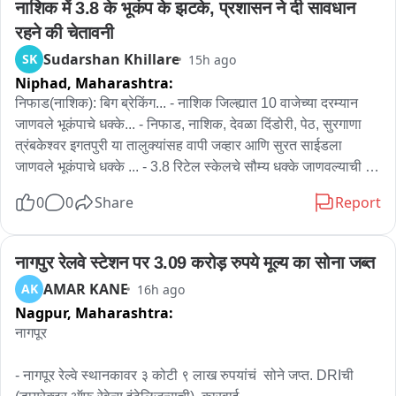
नाशिक में 3.8 के भूकंप के झटके, प्रशासन ने दी सावधान 
रहने की चेतावनी
Sudarshan Khillare
SK
15h ago
Niphad,
Maharashtra:
निफाड(नाशिक): बिग ब्रेकिंग... - नाशिक जिल्ह्यात 10 वाजेच्या दरम्यान 
जाणवले भूकंपाचे धक्के... - निफाड, नाशिक, देवळा दिंडोरी, पेठ, सुरगाणा 
त्रंबकेश्वर इगतपुरी या तालुक्यांसह वापी जव्हार आणि सुरत साईडला 
जाणवले भूकंपाचे धक्के ... - 3.8 रिटेल स्केलचे सौम्य धक्के जाणवल्याची 
माहिती ... - प्रशासनाकडून नागरिकांना सावध राहण्याचा इशारा.. - धक्के 
0
0
Share
Report
जाणवल्यानंतर सोशल मीडियावर जोरदार चर्चेला उधान...
नागपुर रेलवे स्टेशन पर 3.09 करोड़ रुपये मूल्य का सोना जब्त
AMAR KANE
AK
16h ago
Nagpur,
Maharashtra:
नागपूर

- नागपूर रेल्वे स्थानकावर ३ कोटी ९ लाख रुपयांचं  सोने जप्त. DRIची 