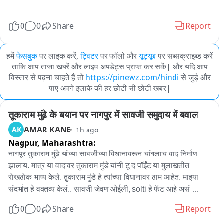
0
0
Share
Report
हमें
फेसबुक
पर लाइक करें,
ट्विटर
पर फॉलो और
यूट्यूब
पर सब्सक्राइब्ड करें
ताकि आप ताजा खबरें और लाइव अपडेट्स प्राप्त कर सकें| और यदि आप
विस्तार से पढ़ना चाहते हैं तो
https://pinewz.com/hindi
से जुड़े और
पाए अपने इलाके की हर छोटी सी छोटी खबर|
तूकाराम मुंढे के बयान पर नागपुर में सावजी समुदाय में बवाल
AMAR KANE
AK
1h ago
Nagpur,
Maharashtra:
नागपूर तुकाराम मुंढे यांच्या सावजीच्या विधानावरून चांगलाच वाद निर्माण 
झालाय. मात्र या वादावर तुकाराम मुंडे यांनी टू द पॉईंट या मुलाखतीत 
रोखठोक भाष्य केले. तुकाराम मुंडे हे त्यांच्या विधानावर ठाम आहेत. माझ्या 
संदर्भात हे वक्तव्य केलं.. सावजी जेवण ओईली, solti हे फॅट आहे असं 
वक्तव्या त्यांनी केल्या. तसेच मी कोणत्याही कल्चर आणि कम्युनिटी बाबत 
0
0
Share
Report
बोललेलं नाही फूड हॅबिट संदर्भात विधान होतं असं स्पष्टीकरण मुंडे यांनी 