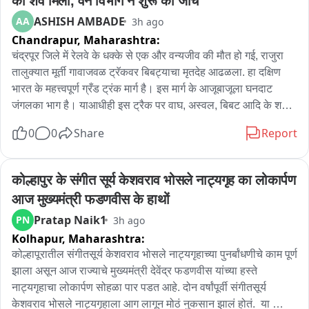
का शव मिला, वन विभाग ने शुरू की जांच
ASHISH AMBADE
AA
3h ago
Chandrapur,
Maharashtra:
चंद्रपूर जिले में रेलवे के धक्के से एक और वन्यजीव की मौत हो गई, राजुरा 
तालुक्यात मूर्ती गावाजवळ ट्रॅकवर बिबट्याचा मृतदेह आढळला. हा दक्षिण 
भारत के महत्त्वपूर्ण ग्रँड ट्रंक मार्ग है। इस मार्ग के आजूबाजूला घनदाट 
जंगलका भाग है। याआधीही इस ट्रैक पर वाघ, अस्वल, बिबट आदि के शव 
मिल चुके हैं। वनविभाग ने घटना की जांच शुरू की है.
0
0
Share
Report
कोल्हापुर के संगीत सूर्य केशवराव भोसले नाट्यगृह का लोकार्पण 
आज मुख्यमंत्री फडणवीस के हाथों
Pratap Naik1
PN
3h ago
Kolhapur,
Maharashtra:
कोल्हापूरातील संगीतसूर्य केशवराव भोसले नाट्यगृहाच्या पुनर्बांधणीचे काम पूर्ण 
झाला असून आज राज्याचे मुख्यमंत्री देवेंद्र फडणवीस यांच्या हस्ते 
नाट्यगृहाचा लोकार्पण सोहळा पार पडत आहे. दोन वर्षांपूर्वी संगीतसूर्य 
केशवराव भोसले नाट्यगृहाला आग लागून मोठं नुकसान झालं होतं.  या 