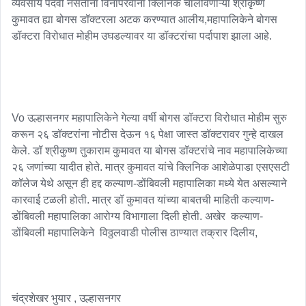
व्यवसाय पदवी नसताना विनापरवाना क्लिनिक चालविणाऱ्या श्रीकृष्ण 
कुमावत ह्या बोगस डॉक्टरला अटक करण्यात आलीय,महापालिकेने बोगस 
डॉक्टरा विरोधात मोहीम उघडल्यावर या डॉक्टरांचा पर्दापाश झाला आहे. 

Vo उल्हासनगर महापालिकेने गेल्या वर्षी बोगस डॉक्टरा विरोधात मोहीम सुरु 
करून २६ डॉक्टरांना नोटीस देऊन १६ पेक्षा जास्त डॉक्टरावर गुन्हे दाखल 
केले. डॉ श्रीकुष्ण तुकाराम कुमावत या बोगस डॉक्टरांचे नाव महापालिकेच्या 
२६ जणांच्या यादीत होते. मात्र कुमावत यांचे क्लिनिक आशेळेपाडा एसएसटी 
कॉलेज येथे असून ही हद्द कल्याण-डोंबिवली महापालिका मध्ये येत असल्याने 
कारवाई टळली होती. मात्र डॉ कुमावत यांच्या बाबतची माहिती कल्याण-
डोंबिवली महापालिका आरोग्य विभागाला दिली होती. अखेर  कल्याण-
डोंबिवली महापालिकेने  विठ्ठलवाडी पोलीस ठाण्यात तक्रार दिलीय,

चंद्रशेखर भुयार , उल्हासनगर
