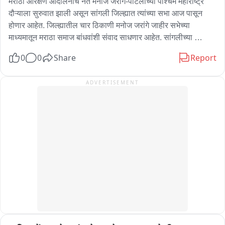
मराठा आरक्षण आंदोलनाचे नेते मनोज जरांगे-पाटलांच्या पश्चिम महाराष्ट्र 
दौऱ्याला सुरुवात झाली असून सांगली जिल्ह्यात त्यांच्या सभा आज पासून 
होणार आहेत. जिल्ह्यातील चार ठिकाणी मनोज जरांगे जाहीर सभेच्या 
माध्यमातून मराठा समाज बांधवांशी संवाद साधणार आहेत. सांगलीच्या 
आटपाडी, कवठेमंकाळ, बोरगाव आणि कडेगाव येथे सभा होणार आहेत. आज 
0
0
Share
Report
सायंकाळी आटपाडी येथे त्यांचे आगमन होणार असून सांगली जिल्ह्यातील दोन 
दिवसांच्या दौऱ्याला सुरुवात होणार आहे.
ADVERTISEMENT