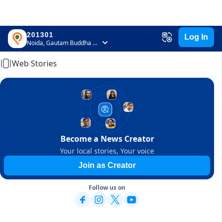
201301
Log In
Home
Noida, Gautam Buddha Nagar, Uttar Pradesh
Web Stories
Become a News Creator
Your local stories, Your voice
Join as Creator
Follow us on