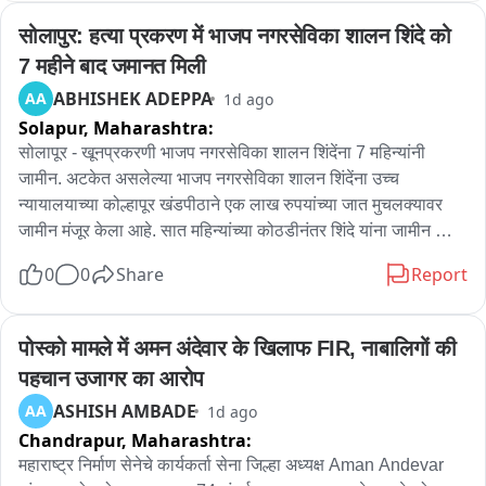
सोलापुर: हत्या प्रकरण में भाजप नगरसेविका शालन शिंदे को 
7 महीने बाद जमानत मिली
ABHISHEK ADEPPA
AA
1d ago
Solapur,
Maharashtra:
सोलापूर - खूनप्रकरणी भाजप नगरसेविका शालन शिंदेंना 7 महिन्यांनी 
जामीन. अटकेत असलेल्या भाजप नगरसेविका शालन शिंदेंना उच्च 
न्यायालयाच्या कोल्हापूर खंडपीठाने एक लाख रुपयांच्या जात मुचलक्यावर 
जामीन मंजूर केला आहे. सात महिन्यांच्या कोठडीनंतर शिंदे यांना जामीन 
मिळाला असून दोष निश्चिती होईपर्यंत जेलरोड पोलीस ठाण्याच्या हद्दीत 
0
0
Share
Report
जाण्यास सक्त मनाई करण्यात आली आहे. शालन शिंदे यांचे राहते घर जोशी 
गल्लीत आहे. जय जेलरोड पोलीस ठाण्याच्या हद्दीत आहे त्यामुळे जामीन 
मिळवणे त्यांच्या घरी राहता येणार नाही.
पोस्को मामले में अमन अंदेवार के खिलाफ FIR, नाबालिगों की 
पहचान उजागर का आरोप
ASHISH AMBADE
AA
1d ago
Chandrapur,
Maharashtra:
महाराष्ट्र निर्माण सेनेचे कार्यकर्ता सेना जिल्हा अध्यक्ष Aman Andevar 