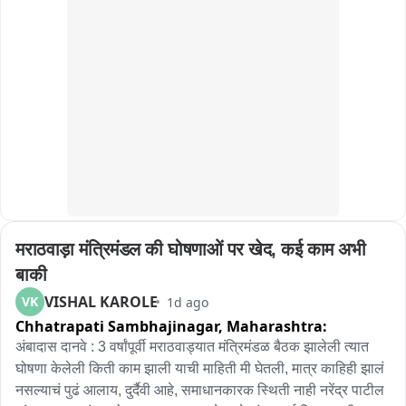
याप्रकरणी बारामती शहर पोलीस ठाण्यात प्रवीण जगताप यांचे वडील 
प्रकाश जगताप यांच्या फिर्यादीवरून शर्मिला प्रवीण जगताप या 38 वर्षीय 
महिले विरोधात गुन्हा दाखल करण्यात आला आहे. संबंधित महिलेला 
पोलिसांनी ताब्यात घेतल आहे.

हा संपूर्ण प्रकार दिनांक 30 जुलै 2026 च्या रात्री साडे अकरा ते एक 
ऑगस्ट सकाळी साडे अकराच्या दरम्यान बारामती शहरातील जामदार रोड 
इंद्रप्रस्थ सोसायटीमधील फ्लॅट नंबर नऊ मध्ये घडला आहे。
मराठवाड़ा मंत्रिमंडल की घोषणाओं पर खेद, कई काम अभी 
बाकी
VISHAL KAROLE
VK
1d ago
Chhatrapati Sambhajinagar,
Maharashtra:
अंबादास दानवे : 3 वर्षांपूर्वी मराठवाड्यात मंत्रिमंडळ बैठक झालेली त्यात 
घोषणा केलेली किती काम झाली याची माहिती मी घेतली, मात्र काहिही झालं 
नसल्याचं पुढं आलाय, दुर्दैवी आहे, समाधानकारक स्थिती नाही नरेंद्र पाटील 