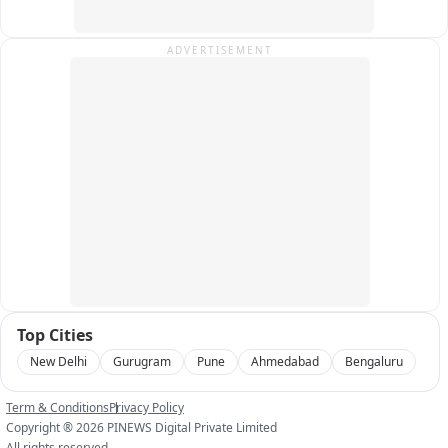
वाटतंय, याबाबत मी मुख्यमंत्री आणि विखे पटलांकडे तक्रार केली 
आहे...महामंडळाचे एमडी अध्यक्षला विचारात न घेता काम करतात असे स्पष्ट 
ADVERTISEMENT
आहे...अध्यक्ष पद आता शोभेचे राहिले आहे, आम्हाला वाईट वाटतेय, हाथ 
बांधले आहे, हे पद ठेवून करू काय, मी आता महामंडळाची सेवा वापरात नाही, 
त्यामुळं आता मला पद सोडावे लागेल असे दिसतेय... ( पद सोडू असे संकेत )
Top Cities
New Delhi
Gurugram
Pune
Ahmedabad
Bengaluru
Term & Conditions
Privacy Policy
Copyright ®
2026
PINEWS Digital Private Limited
All rights reserved.