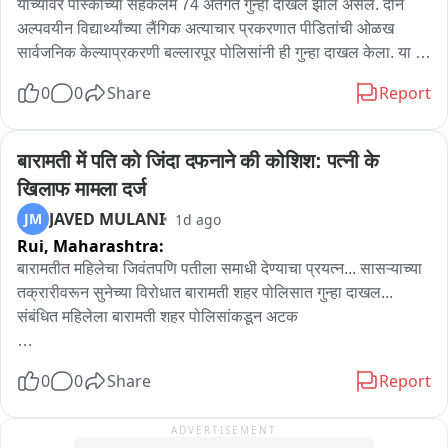
यांच्यावर पोस्कोच्या सहकलम 74 अंतर्गत गुन्हा दाखल झाले असले. दोन 
अल्पवयीन विद्यार्थ्यांच्या लैंगिक अत्याचार प्रकरणात पीडितांची ओळख 
सार्वजनिक केल्याप्रकरणी बल्लारपूर पोलिसांनी ही गुन्हा दाखल केला. या 
प्रकरणी शाळेतील दोन अल्पवयीन विद्यार्थ्यांकडूनच अनैसर्गिक लैंगिक 
0
0
Share
Report
अत्याचार झाल्याचं चार दिवसांपूर्वी बल्लारपूर पोलीस स्टेशनअंतर्गत येणाऱ्या 
एका अनुदानित खाजगी आश्रमशाळेत उघडकीस आलं होतं. अमन अंदेवार 
यांनी पीडित मुलांची ओळख काही व्हाट्सअप ग्रुप वर आणि व्यक्तींना शेअर 
बारामती में पति को जिंदा दफनाने की कोशिश: पत्नी के 
केली होती. त्यामुळे पीडित बालकांची प्रतिष्ठा आणि सुरक्षा धोक्यात 
खिलाफ मामला दर्ज
आणल्याचा ठपका ठेवत अमन अंदेवार यांच्यावर गुन्हा दाखल केला.
JAVED MULANI
JM
1d ago
Rui,
Maharashtra:
बारामतीत महिलेचा जिवंतपणि पतीला समाधी देण्याचा प्रयत्न... सासऱ्याच्या 
तक्रारीवरून सुनेच्या विरोधात बारामती शहर पोलिसात गुन्हा दाखल... 
संबंधित महिलेला बारामती शहर पोलिसांकडून अटक

बारामती मधील एका महिलेने तिच्या पतीला दोन दिवस गुंगीचे औषध देत बॅटने 
0
0
Share
Report
मारहाण करीत त्याला जिवंतपणीच घरातच समाधी देण्याचा प्रयत्न केलाय. या 
संदर्भात पोलिसांना गोपनीय माहिती मिळतात पोलिसांनी घटनास्थळी धाव 
ADVERTISEMENT
घेतली आणि प्रवीण जगताप यांच्या खुनाचा प्रयत्न उधळून लावला आहे.
