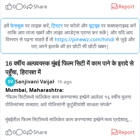
0
0
Share
Report
हमें
फेसबुक
पर लाइक करें,
ट्विटर
पर फॉलो और
यूट्यूब
पर सब्सक्राइब्ड करें
ताकि आप ताजा खबरें और लाइव अपडेट्स प्राप्त कर सकें| और यदि आप
विस्तार से पढ़ना चाहते हैं तो
https://pinewz.com/hindi
से जुड़े और
पाए अपने इलाके की हर छोटी सी छोटी खबर|
16 वर्षीय अल्पवयस्क मुंबई फिल्म सिटी में काम पाने के इरादे से 
पहुँचा, हिरासत में
Sanjivani Vaijal
SV
1h ago
Mumbai,
Maharashtra:
*फिल्म सिटीमध्ये मालिकेत काम करण्याच्या इच्छेने आलेला १६ वर्षीय मुलगा 
पोलिसांच्या ताब्यात; आरे पोलिसांनी कुटुंबीयांशी साधला संपर्क*

मुंबईतील फिल्म सिटीमध्ये मालिकेत काम करण्याच्या इच्छेने मध्य प्रदेशातून 
आलेल्या १६ वर्षीय अल्पवयीन मुलाला आरे पोलिसांनी सुरक्षित ताब्यात घेतले 
0
0
Share
Report
आहे. उत्तर नियंत्रण कक्षाकडून फिल्म सिटी परिसरात एक बेवारस मुलगा 