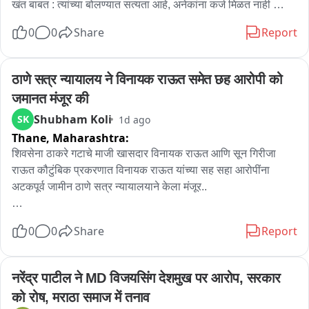
खंत बाबत : त्यांच्या बोलण्यात सत्यता आहे, अनेकांना कर्ज मिळत नाही 
जाचक अटी आहेत, सर्वच महामंडळाची अशीच अवस्था आहे, महामंडळ म्हणजे 
0
0
Share
Report
फक्त घोषणा असते मात्र मंडळ अपंग असते, त्यांची व्यथा योग्य आहे ते 
भाजपचे आहे आणि सरकार भाजपचे आता लोकांनी ठरवावे, मुख्यमंत्री कुणाचं 
ऐकतील असे मुळीच नाही, सरकार आर्थिक दृष्ट्या सक्षम नाही त्यामुळं असते 
ठाणे सत्र न्यायालय ने विनायक राऊत समेत छह आरोपी को 
घडते आहे असे मला वाटते ओन प्रमाणपत्र रद्द : कुणबी प्रमाणपत्र शैक्षणिक 
जमानत मंजूर की
हेतूने आपण घेतले आहे नोकरी साठी घेतले आहे या प्रमाणपत्र चा राजकीय 
Shubham Koli
SK
1d ago
लाभ घेऊ नये असे माझे वैयक्तिक मत आहे...
Thane,
Maharashtra:
शिवसेना ठाकरे गटाचे माजी खासदार विनायक राऊत आणि सून गिरीजा 
राऊत कौटुंबिक प्रकरणात विनायक राऊत यांच्या सह सहा आरोपींना 
अटकपूर्व जामीन ठाणे सत्र न्यायालयाने केला मंजूर..

विनायक राऊत यांना ठाणे सत्र न्यायालयाचा दिलासा 

0
0
Share
Report
न्यायाधीश एस पी अग्रवाल मॅडम यांच्या सत्र न्यायालयात जामीन मंजूर..

नरेंद्र पाटील ने MD विजयसिंग देशमुख पर आरोप, सरकार 
गिरिजा राऊत यांचे वकील सागर कदम या निकालाविरोधात उच्च न्यायालयात 
को रोष, मराठा समाज में तनाव
धाव घेण्याची शक्यता..