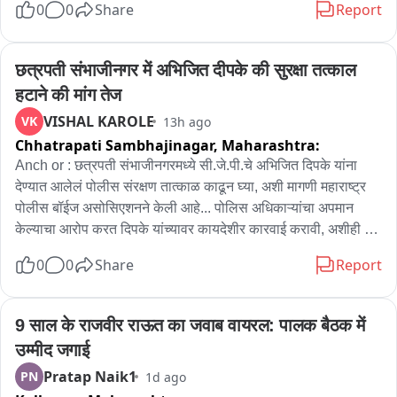
0
0
Share
Report
आहे.
On cng bio गॅस

छत्रपती संभाजीनगर में अभिजित दीपके की सुरक्षा तत्काल 
- मोदी है तो मुनकी नाही म्हणायची मात्र आता मोदी है तो भेसळ असं त्याचं 
हटाने की मांग तेज
समीकरण झालं..

VISHAL KAROLE
VK
13h ago
.

Chhatrapati Sambhajinagar,
Maharashtra:
On उपवर्गीकरण आरक्षण विषय हायकोर्ट 

Anch or : छत्रपती संभाजीनगरमध्ये सी.जे.पी.चे अभिजित दिपके यांना 
देण्यात आलेलं पोलीस संरक्षण तात्काळ काढून घ्या, अशी मागणी महाराष्ट्र 
- या सर्व समाजाला आश्वासन देऊन सगळ्यांना फसवलं आहे..विधानसभेत 
पोलीस बॉईज असोसिएशनने केली आहे... पोलिस अधिकाऱ्यांचा अपमान 
2019 मध्ये फडणवीस सरकारने गायकवाड समितीचा रिपोर्ट आणून 
केल्याचा आरोप करत दिपके यांच्यावर कायदेशीर कारवाई करावी, अशीही 
विधानसभेची फजगत केली.त्यानंतर सुप्रीम कोर्टाने फटकारले आहे. या 
मागणी असोसिएशनने जिल्हाधिकाऱ्यांकडे केलीय... काल दिपके यांनी एक 
समाजाला फसवण्याचं काम आणि आपसात लढायचं काम सुरू आहे... 
0
0
Share
Report
PSI या घराबाहेर हाकलले होते.. दिपके यांचं पोलीस संरक्षण काढून घ्या, 
त्यामुळेच जरांगे हाके संघर्षामध्ये येतात आणि समाजाला दिसला जात आहे.
अन्यथा त्यांच्या घरासमोर आंदोलन करू, असा थेट इशाराही पोलीस बॉईज 
असोसिएशनने दिलाय... त्यामुळे अभिजित दिपके यांच्याविरोधातील हा वाद 
9 साल के राजवीर राऊत का जवाब वायरल: पालक बैठक में 
आता अधिक चिघळण्याची शक्यता आहे...
उम्मीद जगाई
Pratap Naik1
PN
1d ago