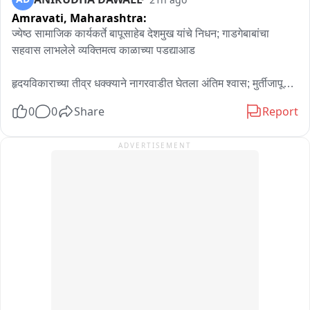
Amravati,
Maharashtra:
ज्येष्ठ सामाजिक कार्यकर्ते बापूसाहेब देशमुख यांचे निधन; गाडगेबाबांचा 
सहवास लाभलेले व्यक्तिमत्व काळाच्या पडद्याआड

हृदयविकाराच्या तीव्र धक्क्याने नागरवाडीत घेतला अंतिम श्वास; मुर्तीजापूर 
येथे पार पडणार अंत्यसंस्कार

0
0
Share
Report
अकोला जिल्ह्यातील मुर्तेजापूर येथे सायंकाळी ५ वाजता त्यांच्या 
ADVERTISEMENT
अंत्यसंस्कारासाठी तयारी सुरु असल्याची माहिती देण्यात आली आहे.