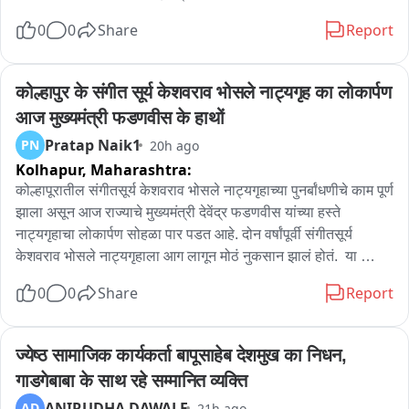
मिल चुके हैं। वनविभाग ने घटना की जांच शुरू की है.
0
0
Share
Report
कोल्हापुर के संगीत सूर्य केशवराव भोसले नाट्यगृह का लोकार्पण 
आज मुख्यमंत्री फडणवीस के हाथों
Pratap Naik1
PN
20h ago
Kolhapur,
Maharashtra:
कोल्हापूरातील संगीतसूर्य केशवराव भोसले नाट्यगृहाच्या पुनर्बांधणीचे काम पूर्ण 
झाला असून आज राज्याचे मुख्यमंत्री देवेंद्र फडणवीस यांच्या हस्ते 
नाट्यगृहाचा लोकार्पण सोहळा पार पडत आहे. दोन वर्षांपूर्वी संगीतसूर्य 
केशवराव भोसले नाट्यगृहाला आग लागून मोठं नुकसान झालं होतं.  या 
आगीमध्ये संपूर्ण थेटर जळून खाक झाला होता. पण कोल्हापूरकर रंगकर्मी 
0
0
Share
Report
यांच्या पाठपुराव्यामुळे या नाट्यगृहाची पुनर्बांधणी दिमाखात करण्यात आली.  
याच नाट्यगृहाचा आढावा घेतलाय आमचे प्रतिनिधी प्रताप नाईक यांनी.
ज्येष्ठ सामाजिक कार्यकर्ता बापूसाहेब देशमुख का निधन, 
गाडगेबाबा के साथ रहे सम्मानित व्यक्ति
ANIRUDHA DAWALE
AD
21h ago