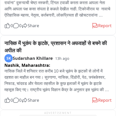
रावांना" दुसऱ्याची चेष्टा मस्करी, टिंगल टवाळी करता करता आपला नेता 
आणि आपला पक्ष कसा संपला हे कळले देखील नाही. टिकोजीराव या  नावाचे 
ऐतिहासिक महत्त्व, नेतृत्व, कर्तबगारी, लोकप्रियता ही खोचटरावांना 
समजणार नाही. सुप्रिया सुळे त्यांच्या सहकारी त्यांना कशा फसविणार हे सुद्धा 
0
0
Share
Report
खोचटरावांना समजत नाहीये. सुप्रिया सुळे या हुशार आहेत.  त्यांचा धूर्तपणा 
खोचटरावांना तोंड कशी पडल्यानंतरच कदाचित समजेल.
नासिक में भूकंप के झटके, प्रशासन ने अफवाहों से बचने की 
अपील की
Sudarshan Khillare
SK
13h ago
Nashik,
Maharashtra:
नासिक जिले में शनिवार रात करीब 10 बजे भूकंप के झटकों से लोगों में 
दहशत का माहौल बन गया। सुरगाणा, नासिक, दिंडोरी, पेठ, त्र्यंबकेश्वर, 
निफाड, चांदवड और येवला तहसील के कुछ इलाकों में भूकंप के झटके 
महसूस किए गए। राष्ट्रीय भूकंप विज्ञान केंद्र के अनुसार इस भूकंप की 
तीव्रता रिक्टर स्केल पर 4.3 दर्ज की गई है। भूकंप का केंद्र गुजरात राज्य 
0
0
Share
Report
के हाथगढ़ पर्वत श्रृंखला के पास, जमीन से करीब 5 किलोमीटर नीचे बताया 
गया है। भूकंप के झटकों के बाद जिले के कई इलाकों में लोगों में डर का 
ADVERTISEMENT
माहौल है। हालांकि, प्रारंभिक जानकारी के अनुसार जिले में किसी भी तरह 