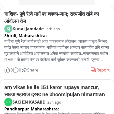
नाशिक- पुणे रेल्वे मार्ग पर चक्का-जाम; सत्यजीत तांबे का 
आंदोलन तेज
Kunal Jamdade
KJ
22h ago
Shirdi,
Maharashtra:
नाशिक पुणे रेल्वे मार्गासाठी आज चक्काजाम आंदोलन..चाकण पासून सिन्नर 
पर्यंत केला जाणार चक्काजाम..नाशिक पदवीधर आमदार सत्यजीत तांबे यांच्या 
पुढाकाराने आयोजित आंदोलनात अनेक नेत्यांचा समावेश..नारायणगाव मधील 
GMRT चे कारण देत रद्द केलेला मार्ग पूर्ववत करण्याची मागणी..जुन्नर 
तालुक्यात खासदार अमोल कोल्हे, संगमनेर हिवरगाव पावसा टोल नाक्यावर 
0
0
Share
Report
बाळासाहेब थोरात तर सिन्नर तालुक्यातील गोंदे फाटा येथील समृद्धी 
महामार्गावर सत्यजीत तांबे करणार आंदोलनाचे नेतृत्व..नाशिक पुणे महामार्ग  
वाहतुकीवर आज मोठा परिणाम होण्याची शक्यता..विशेष म्हणजे याच 
arṇ vikas ke lie 151 karor rupaye manzur, 
मार्गासाठी महायुती सरकारने दोन दिवसापूर्वी ज्येष्ठ शास्त्रज्ञ अनिल 
सावता महाराज ट्रस्ट ne bhoomipujan nimantran
काकोडकर यांच्या नेतृत्वात समिती स्थापन केली असून GMRT बाबत 
SACHIN KASABE
SK
23h ago
समितीचा अहवाल घेतला जाणार आहे
Pandharpur,
Maharashtra: