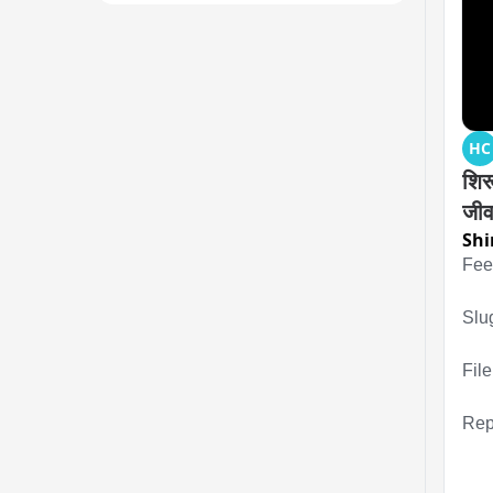
HC
शिरू
जीव
Shi
Fee
Slug
File
Rep