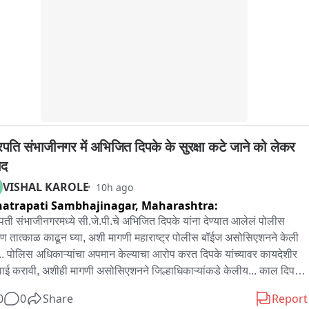
ने दिलेल्या माहितीनुसार, ६ ऑगस्ट रोजी तो घरातून शाळेेत जात असल्याचे सांगून 
ला. त्यानंतर छिंदवाडा येथून ट्रेनने नागपूर आणि तेथून मुंबईकडे रवाना झाला. ७ 
ट रोजी सकाळी मुंबईत पोहोचल्यानंतर लोकलने गोरेगाव स्थानक गाठले आणि 
न पायी फिल्म सिटीमध्ये पोहोचला.

सांनी मुलाकडून त्याच्या वडिलांचा मोबाईल क्रमांक घेऊन संपर्क साधला. मुलगा 
न निघून गेल्याची माहिती वडिलांनी दिली असून, ते मुंबईत त्याला घेण्यासाठी येत 
. तोपर्यंत मुलाला आरे पोलीस ठाण्यात सुरक्षित ठेवण्यात आले आहे.
रपति संभाजीनगर में अभिजित दिपके के सुरक्षा कटे जाने को लेकर 
ाद
VISHAL KAROLE
10h ago
atrapati Sambhajinagar,
Maharashtra:
पती संभाजीनगरमध्ये सी.जे.पी.चे अभिजित दिपके यांना देण्यात आलेलं पोलीस 
्षण तात्काळ काढून घ्या, अशी मागणी महाराष्ट्र पोलीस बॉईज असोसिएशनने केली 
.. पोलिस अधिकाऱ्यांचा अपमान केल्याचा आरोप करत दिपके यांच्यावर कायदेशीर 
ाई करावी, अशीही मागणी असोसिएशनने जिल्हाधिकाऱ्यांकडे केलीय... काल दिपके 
ी एक पी एस आय या घराबाहेर हाकलले होते.. दिपके यांचं पोलीस संरक्षण काढून 
0
0
Share
Report
, अन्यथा त्यांच्या घरासमोर आंदोलन करू, असा थेट इशाराही पोलीस बॉईज 