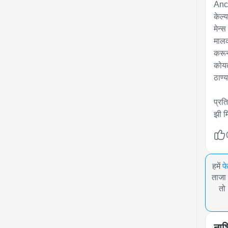
Anc:
केल्
मेन्
मालक
करून
कोयत
ठाण्
प्रति
झी म
हमें
फ
ताजा 
तो
नाश