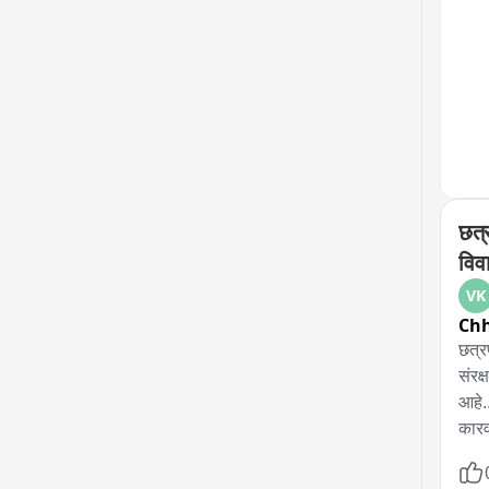
मुला
निघा
ऑगस्
तेथू
पोलि
घरातू
आहेत
छत्
विव
VK
Chh
छत्र
संरक
आहे.
कारव
यांन
घ्या