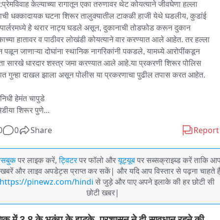
प्रेमविवाह केल्याच्या रागातून एका तरुणावर थेट कोयत्याने जीवघेणा हल्ला 
याची धक्कादायक घटना शिरूर तालुक्यातील टाकळी हाजी येथे घडलीय, कुडांई 
स पार्लरमध्ये हे थरार नाट्य घडले असून, दुकानाची तोडफोड करून दुकान 
ाच्या हातावर व पाठीवर लोखंडी कोयत्याने वार करण्यात आले आहेत. तर हल्ला 
 पळून जाणाऱ्या दोघांना स्थानिक नागरिकांनी पकडले, यामध्ये आरोपींकडून 
ा सारखे धारदार शस्त्र जमा करण्यात आले आहे.या प्रकरणी शिरूर पोलिस 
यात गुन्हा दाखल झाला असून पोलीस या प्रकरणाचा पुढील तपास करत आहेत.

निधी हेमंत चापुडे

िडीया शिरूर पुणे...
0
0
Share
Report
ेसबुक
पर लाइक करें,
ट्विटर
पर फॉलो और
यूट्यूब
पर सब्सक्राइब्ड करें ताकि आ
खबरें और लाइव अपडेट्स प्राप्त कर सकें| और यदि आप विस्तार से पढ़ना चाहते है
https://pinewz.com/hindi
से जुड़े और पाए अपने इलाके की हर छोटी सी
छोटी खबर|
िक में 3.8 के भूकंप के झटके, प्रशासन ने दी सावधान रहने की 