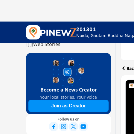
201301
Home
Web Stories
Bac
Become a News Creator
Your local stories, Your voice
Join as Creator
Follow us on