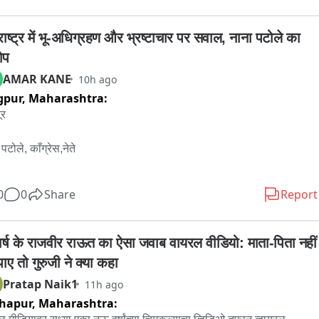
िएशनने दिलाय... त्यामुळे अभिजित दिपके यांच्याविरोधातील हा वाद आता अधिक 
ण्याची शक्यता आहे...
राष्ट्र में भू-अधिग्रहण और भ्रष्टाचार पर सवाल, नाना पटोले का 
ोप
AMAR KANE
10h ago
gpur,
Maharashtra:
र

पटोले, काँग्रेस,नेते 

मित शाह दौरा

0
0
Share
Report
ाष्ट्रातील शासकीय जमिनी मोदी मित्रांना द्यायसाठी आता किती संपत्ती शिल्लक 
ी आहे. किती द्यायची बाकी आहे... याची माहिती घेण्यासाठी ते महाराष्ट्रात येत 
वर्ष के राजवीर राऊत का ऐसा जवाब वायरल वीडियो: माता-पिता नहीं 
...भ्रष्टाचाराची जी व्यवस्था राज्यकर्त्यांमध्ये दिसून येत आहे...अमित शहाने 
ाए तो गुरुजी ने क्या कहा
च्या दौऱ्यातून पाहत आहे....महाराष्ट्रात येऊन लुटता कस येईल यावर त्यांचं काम 
Pratap Naik1
11h ago
ल्याचा आरोप केला आहे..

hapur,
Maharashtra:
पकाळ  खेद 
