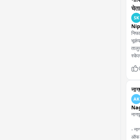
चेत
SK
Ni
निफा
भूकंप
तालु
स्के
राहण
नागप
AK
Na
नागपू
- ना
ऑफ रे