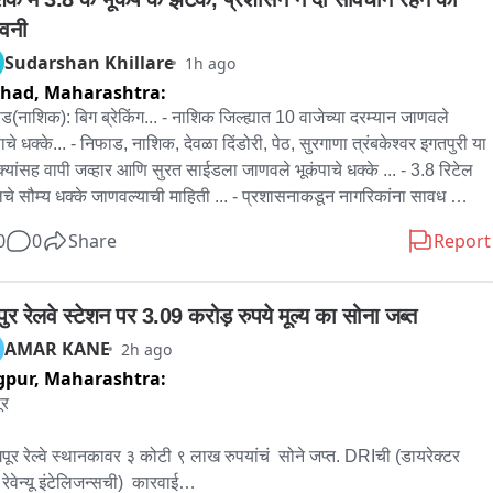
ावनी
Sudarshan Khillare
1h ago
phad,
Maharashtra:
ड(नाशिक): बिग ब्रेकिंग... - नाशिक जिल्ह्यात 10 वाजेच्या दरम्यान जाणवले 
ाचे धक्के... - निफाड, नाशिक, देवळा दिंडोरी, पेठ, सुरगाणा त्रंबकेश्वर इगतपुरी या 
क्यांसह वापी जव्हार आणि सुरत साईडला जाणवले भूकंपाचे धक्के ... - 3.8 रिटेल 
लचे सौम्य धक्के जाणवल्याची माहिती ... - प्रशासनाकडून नागरिकांना सावध 
्याचा इशारा.. - धक्के जाणवल्यानंतर सोशल मीडियावर जोरदार चर्चेला उधान...
0
0
Share
Report
ुर रेलवे स्टेशन पर 3.09 करोड़ रुपये मूल्य का सोना जब्त
AMAR KANE
2h ago
gpur,
Maharashtra:
र

गपूर रेल्वे स्थानकावर ३ कोटी ९ लाख रुपयांचं  सोने जप्त. DRIची (डायरेक्टर 
वेन्यू इंटेलिजन्सची)  कारवाई
