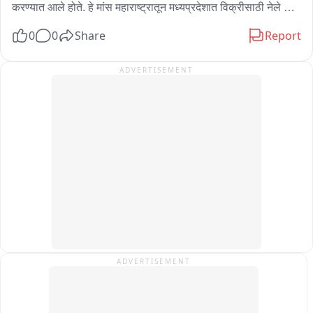
आदिवासी गोवारी विरुद्ध आदिवासी अशा पद्धतीचे भांडण लावून इंग्रजांच्या 
करण्यात आले होते. हे मांस महाराष्ट्रातून मध्यप्रदेशात विक्रीसाठी नेले जात 
नीतीप्रमाणे जातीय सलोखा धार्मिक सलोखा तो संपवण्याचा काम यांनी केल 
असताना वनविभागाच्या पथकाने कारवाई करत पाच आरोपींना ताब्यात घेतले 
आहे. घटनात्मक दुरुस्ती करून न्याय देण्याचे काम करत आलं... असतं पण 
0
0
Share
Report
आहे.
लोकांना हे भांडवल ठेवत आहे.

ADVERTISEMENT
On इ 20 पेट्रोल डिझेल भेसळ

- पेट्रोल डिझेलमध्ये भेसळ करणारी लोक होते... तेव्हा काँग्रेस सरकार 
कारवाई करायची. आता सरकारच पेट्रोल आणि डिझेलमध्ये भेसळ करत 
आहे. आणि लोकांच्या गाड्या खराब करत आहे...पैसे लुटत आहे स्वतः मात्र 
गर्भ श्रीमंत होत आहे.. लोकांचा आर्थिक नुकसान करण्याचे काम सरकार 
करत आहे... या सरकारचा खरा चेहरा सर्वसामान्यांच्या समोर आला आहे. 
सरकार भेसळीचे काम करते... त्यामुळे सरकारवरच कारवाई कराचा निर्णय 
घेतला आहे

On cng bio गॅस

ADVERTISEMENT
- मोदी है तो मुनकी नाही म्हणायची मात्र आता मोदी है तो भेसळ असं त्याचं 
समीकरण झालं..
