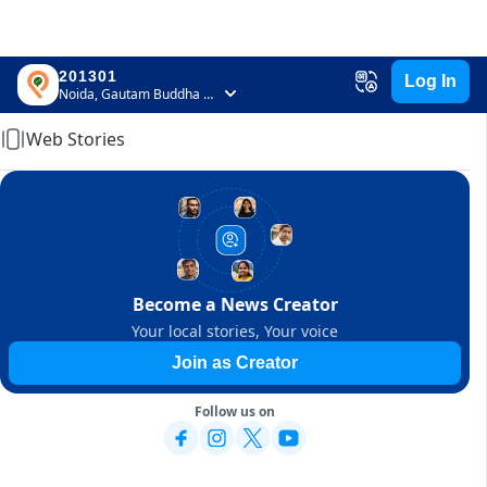
201301
Log In
Home
Noida, Gautam Buddha Nagar, Uttar Pradesh
Web Stories
Become a News Creator
Your local stories, Your voice
Join as Creator
Follow us on