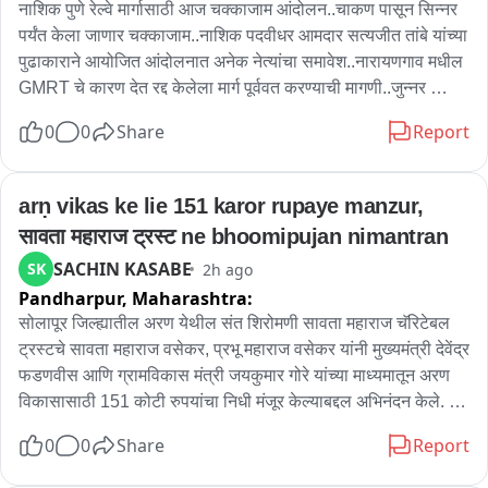
नाशिक पुणे रेल्वे मार्गासाठी आज चक्काजाम आंदोलन..चाकण पासून सिन्नर 
पर्यंत केला जाणार चक्काजाम..नाशिक पदवीधर आमदार सत्यजीत तांबे यांच्या 
पुढाकाराने आयोजित आंदोलनात अनेक नेत्यांचा समावेश..नारायणगाव मधील 
GMRT चे कारण देत रद्द केलेला मार्ग पूर्ववत करण्याची मागणी..जुन्नर 
तालुक्यात खासदार अमोल कोल्हे, संगमनेर हिवरगाव पावसा टोल नाक्यावर 
0
0
Share
Report
बाळासाहेब थोरात तर सिन्नर तालुक्यातील गोंदे फाटा येथील समृद्धी 
महामार्गावर सत्यजीत तांबे करणार आंदोलनाचे नेतृत्व..नाशिक पुणे महामार्ग  
वाहतुकीवर आज मोठा परिणाम होण्याची शक्यता..विशेष म्हणजे याच 
arṇ vikas ke lie 151 karor rupaye manzur, 
मार्गासाठी महायुती सरकारने दोन दिवसापूर्वी ज्येष्ठ शास्त्रज्ञ अनिल 
सावता महाराज ट्रस्ट ne bhoomipujan nimantran
काकोडकर यांच्या नेतृत्वात समिती स्थापन केली असून GMRT बाबत 
SACHIN KASABE
SK
2h ago
समितीचा अहवाल घेतला जाणार आहे
Pandharpur,
Maharashtra:
सोलापूर जिल्ह्यातील अरण येथील संत शिरोमणी सावता महाराज चॅरिटेबल 
ट्रस्टचे सावता महाराज वसेकर, प्रभू महाराज वसेकर यांनी मुख्यमंत्री देवेंद्र 
फडणवीस आणि ग्रामविकास मंत्री जयकुमार गोरे यांच्या माध्यमातून अरण 
विकासासाठी 151 कोटी रुपयांचा निधी मंजूर केल्याबद्दल अभिनंदन केले. 
यावेळी अरण तीर्थक्षेत्र विकास भूमिपूजन कार्यक्रमास उपस्थित राहण्याचे 
0
0
Share
Report
निमंत्रण मुख्यमंत्र्यांना देण्यात आले.