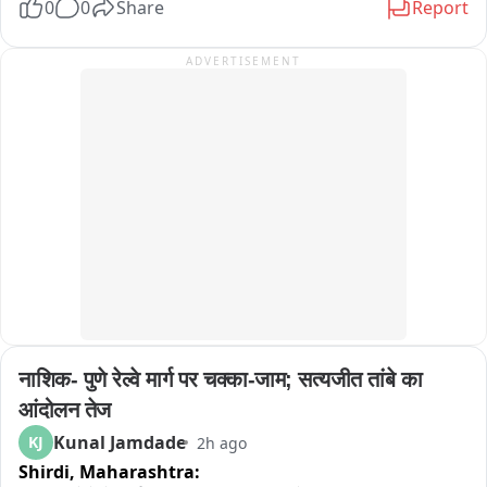
0
0
Share
Report
अकोला जिल्ह्यातील मुर्तेजापूर येथे सायंकाळी ५ वाजता त्यांच्या 
ADVERTISEMENT
अंत्यसंस्कारासाठी तयारी सुरु असल्याची माहिती देण्यात आली आहे.
नाशिक- पुणे रेल्वे मार्ग पर चक्का-जाम; सत्यजीत तांबे का 
आंदोलन तेज
Kunal Jamdade
KJ
2h ago
Shirdi,
Maharashtra: