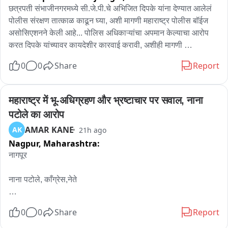
छत्रपती संभाजीनगरमध्ये सी.जे.पी.चे अभिजित दिपके यांना देण्यात आलेलं 
पोलीस संरक्षण तात्काळ काढून घ्या, अशी मागणी महाराष्ट्र पोलीस बॉईज 
असोसिएशनने केली आहे... पोलिस अधिकाऱ्यांचा अपमान केल्याचा आरोप 
करत दिपके यांच्यावर कायदेशीर कारवाई करावी, अशीही मागणी 
असोसिएशनने जिल्हाधिकाऱ्यांकडे केलीय... काल दिपके यांनी एक पी एस 
0
0
Share
Report
आय या घराबाहेर हाकलले होते.. दिपके यांचं पोलीस संरक्षण काढून घ्या, 
अन्यथा त्यांच्या घरासमोर आंदोलन करू, असा थेट इशाराही पोलीस बॉईज 
असोसिएशनने दिलाय... त्यामुळे अभिजित दिपके यांच्याविरोधातील हा वाद 
महाराष्ट्र में भू-अधिग्रहण और भ्रष्टाचार पर सवाल, नाना 
आता अधिक चिघळण्याची शक्यता आहे...
पटोले का आरोप
AMAR KANE
AK
21h ago
Nagpur,
Maharashtra:
नागपूर

नाना पटोले, काँग्रेस,नेते 

On अमित शाह दौरा

0
0
Share
Report