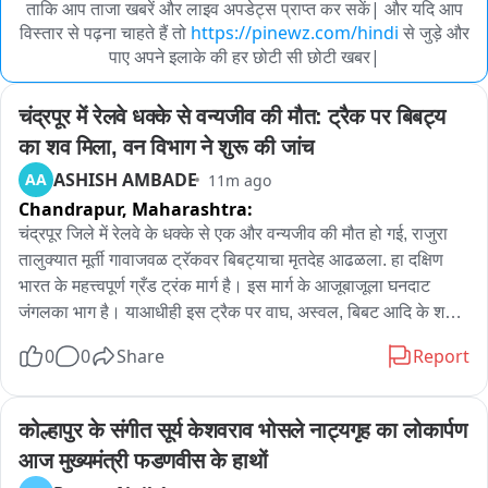
ताकि आप ताजा खबरें और लाइव अपडेट्स प्राप्त कर सकें| और यदि आप
विस्तार से पढ़ना चाहते हैं तो
https://pinewz.com/hindi
से जुड़े और
पाए अपने इलाके की हर छोटी सी छोटी खबर|
चंद्रपूर में रेलवे धक्के से वन्यजीव की मौत: ट्रैक पर बिबट्य 
का शव मिला, वन विभाग ने शुरू की जांच
ASHISH AMBADE
AA
11m ago
Chandrapur,
Maharashtra:
चंद्रपूर जिले में रेलवे के धक्के से एक और वन्यजीव की मौत हो गई, राजुरा 
तालुक्यात मूर्ती गावाजवळ ट्रॅकवर बिबट्याचा मृतदेह आढळला. हा दक्षिण 
भारत के महत्त्वपूर्ण ग्रँड ट्रंक मार्ग है। इस मार्ग के आजूबाजूला घनदाट 
जंगलका भाग है। याआधीही इस ट्रैक पर वाघ, अस्वल, बिबट आदि के शव 
मिल चुके हैं। वनविभाग ने घटना की जांच शुरू की है.
0
0
Share
Report
कोल्हापुर के संगीत सूर्य केशवराव भोसले नाट्यगृह का लोकार्पण 
आज मुख्यमंत्री फडणवीस के हाथों