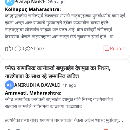
Pratap Naik1
PN
26m ago
Kolhapur,
Maharashtra:
कोल्हापूरातील संगीतसूर्य केशवराव भोसले नाट्यगृहाच्या पुनर्बांधणीचे काम पूर्ण 
झाला असून आज राज्याचे मुख्यमंत्री देवेंद्र फडणवीस यांच्या हस्ते 
नाट्यगृहाचा लोकार्पण सोहळा पार पडत आहे. दोन वर्षांपूर्वी संगीतसूर्य 
केशवराव भोसले नाट्यगृहाला आग लागून मोठं नुकसान झालं होतं.  या 
आगीमध्ये संपूर्ण थेटर जळून खाक झाला होता. पण कोल्हापूरकर रंगकर्मी 
0
0
Share
Report
यांच्या पाठपुराव्यामुळे या नाट्यगृहाची पुनर्बांधणी दिमाखात करण्यात आली.  
याच नाट्यगृहाचा आढावा घेतलाय आमचे प्रतिनिधी प्रताप नाईक यांनी.
ज्येष्ठ सामाजिक कार्यकर्ता बापूसाहेब देशमुख का निधन, 
गाडगेबाबा के साथ रहे सम्मानित व्यक्ति
ANIRUDHA DAWALE
AD
1h ago
Amravati,
Maharashtra:
ज्येष्ठ सामाजिक कार्यकर्ते बापूसाहेब देशमुख यांचे निधन; गाडगेबाबांचा 
सहवास लाभलेले व्यक्तिमत्व काळाच्या पडद्याआड

हृदयविकाराच्या तीव्र धक्क्याने नागरवाडीत घेतला अंतिम श्वास; मुर्तीजापूर 
येथे पार पडणार अंत्यसंस्कार
