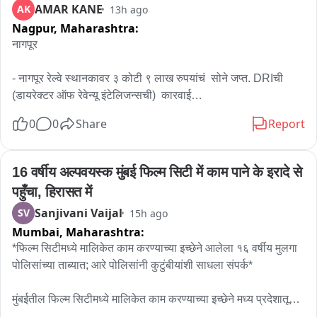
AMAR KANE
AK
13h ago
Nagpur,
Maharashtra:
नागपूर

- नागपूर रेल्वे स्थानकावर ३ कोटी ९ लाख रुपयांचं  सोने जप्त. DRIची 
(डायरेक्टर ऑफ रेवेन्यू इंटेलिजन्सची)  कारवाई

0
0
Share
Report
- भारत-बांगलादेश सीमेवरून तस्करी करून आणलेलं सोने रेल्वे मार्गाने पुढे 
पाठवलं जाणार असल्याची गुप्त माहिती डीआरआयला मिळाली होती

16 वर्षीय अल्पवयस्क मुंबई फिल्म सिटी में काम पाने के इरादे से 
- माहितीच्या आधारे १२१०२ ज्ञानेश्वरी एक्स्प्रेसमधून प्रवास करणाऱ्या 
पहुँचा, हिरासत में
प्रवाशाला नागपूर स्थानकावर ताब्यात घेतलं

Sanjivani Vaijal
SV
15h ago
Mumbai,
Maharashtra:
- प्रवाशाकडून तब्बल २ किलो १६५ ग्रॅम वजनाचे १६ सोन्याचे बार जप्त 
केले ..सोन्याची अंदाजे किंमत ३ कोटी ९ लाख रुपये.

*फिल्म सिटीमध्ये मालिकेत काम करण्याच्या इच्छेने आलेला १६ वर्षीय मुलगा 
पोलिसांच्या ताब्यात; आरे पोलिसांनी कुटुंबीयांशी साधला संपर्क*

- सोन्याच्या बारवरील ओळख दर्शवणाऱ्या खुणा पुसण्यात आल्याचं तपासात 
समोर,  चौकशी सुरू

मुंबईतील फिल्म सिटीमध्ये मालिकेत काम करण्याच्या इच्छेने मध्य प्रदेशातून 
आलेल्या १६ वर्षीय अल्पवयीन मुलाला आरे पोलिसांनी सुरक्षित ताब्यात घेतले 