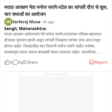
मराठा आरक्षण नेता मनोज जरांगे-पटेल का सांगली दौरा से शुरू, 
चार सभाओं का आयोजन
Sarfaraj Musa
SM
3h ago
Sangli,
Maharashtra:
मराठा आरक्षण आंदोलनाचे नेते मनोज जरांगे-पाटलांच्या पश्चिम महाराष्ट्र 
दौऱ्याला सुरुवात झाली असून सांगली जिल्ह्यात त्यांच्या सभा आज पासून 
होणार आहेत. जिल्ह्यातील चार ठिकाणी मनोज जरांगे जाहीर सभेच्या 
माध्यमातून मराठा समाज बांधवांशी संवाद साधणार आहेत. सांगलीच्या 
आटपाडी, कवठेमंकाळ, बोरगाव आणि कडेगाव येथे सभा होणार आहेत. आज 
0
0
Share
Report
सायंकाळी आटपाडी येथे त्यांचे आगमन होणार असून सांगली जिल्ह्यातील दोन 
दिवसांच्या दौऱ्याला सुरुवात होणार आहे.
ADVERTISEMENT