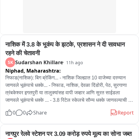
नाशिक में 3.8 के भूकंप के झटके, प्रशासन ने दी सावधान 
रहने की चेतावनी
Sudarshan Khillare
SK
11h ago
Niphad,
Maharashtra:
निफाड(नाशिक): बिग ब्रेकिंग... - नाशिक जिल्ह्यात 10 वाजेच्या दरम्यान 
जाणवले भूकंपाचे धक्के... - निफाड, नाशिक, देवळा दिंडोरी, पेठ, सुरगाणा 
त्रंबकेश्वर इगतपुरी या तालुक्यांसह वापी जव्हार आणि सुरत साईडला 
जाणवले भूकंपाचे धक्के ... - 3.8 रिटेल स्केलचे सौम्य धक्के जाणवल्याची 
माहिती ... - प्रशासनाकडून नागरिकांना सावध राहण्याचा इशारा.. - धक्के 
0
0
Share
Report
जाणवल्यानंतर सोशल मीडियावर जोरदार चर्चेला उधान...
नागपुर रेलवे स्टेशन पर 3.09 करोड़ रुपये मूल्य का सोना जब्त