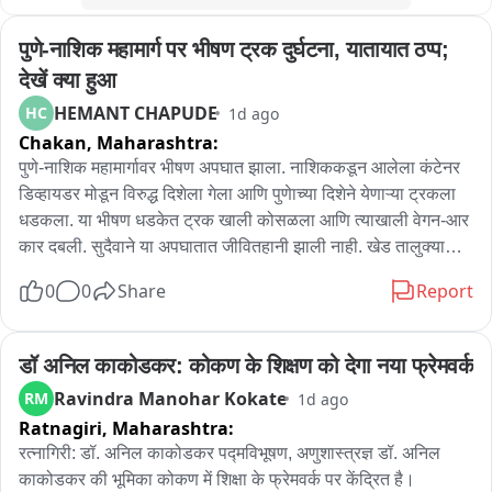
पुणे-नाशिक महामार्ग पर भीषण ट्रक दुर्घटना, यातायात ठप्प; 
देखें क्या हुआ
HEMANT CHAPUDE
HC
1d ago
Chakan,
Maharashtra:
पुणे-नाशिक महामार्गावर भीषण अपघात झाला. नाशिककडून आलेला कंटेनर 
डिव्हायडर मोडून विरुद्ध दिशेला गेला आणि पुणेाच्या दिशेने येणाऱ्या ट्रकला 
धडकला. या भीषण धडकेत ट्रक खाली कोसळला आणि त्याखाली वेगन-आर 
कार दबली. सुदैवाने या अपघातात जीवितहानी झाली नाही. खेड तालुक्यातील 
वाकी जवळ हा अपघात सकाळी सव्वासहाच्या sुमारास झाला. कंटेनर पुणे 
0
0
Share
Report
लेनवर आल्याने पुण्याकडे येणारी वाहतूक तासाभरापासून ठप्प आहे; 
नाशिककडे जाणारी वाहतूक विस्कळीत झाली आहे. महामार्ग पोलीस क्रेन 
घेऊन घटनास्थळी पोहचले असून अपघातग्रस्त वाहनं बाजूला काढण्याचे 
डॉ अनिल काकोडकर: कोकण के शिक्षण को देगा नया फ्रेमवर्क
प्रयत्न सुरु आहेत.
Ravindra Manohar Kokate
RM
1d ago
Ratnagiri,
Maharashtra:
रत्नागिरी: डॉ. अनिल काकोडकर पद्मविभूषण, अणुशास्त्रज्ञ डॉ. अनिल 
काकोडकर की भूमिका कोकण में शिक्षा के फ्रेमवर्क पर केंद्रित है। 