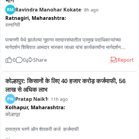
भाग
Ravindra Manohar Kokate
RM
8h ago
Ratnagiri,
Maharashtra:
रत्नागिरी

पाचगणी येथे झालेल्या गुहागर मतदारसंघातील प्रमुख पदाधिकाऱ्यांच्या 
मार्गदर्शन शिबिरात आमदार भास्कर जाधव यांचं कार्यकर्त्यांना मार्गदर्शन

0
0
Share
Report
मैं इकडे यावं असं कोणीतरी मूर्खासारखं बोलतो

काही लोक म्हणतात साहेब तुम्ही त्याला उत्तर नाही दिलंत

कोल्हापुर: किसानों के लिए 40 हजार करोड़ कर्जमाफी, 56 
लाख से अधिक लाभ
पण आज 43 वर्षांचा माझा अनुभव आहे, समाजात माझ्याबद्दल आदर आहे की 
Pratap Naik1
PN
11h ago
नाही

Kolhapur,
Maharashtra:
मला कोण ऑफर देतो, यावर मी रिऍक्ट व्हायचं

कोल्हापूर

माझी लेवल काही ठरलेली आहे की नाही - भास्कर जाधव

दत्तात्रय भरणे ऑन शेतकरी कर्ज  कर्जमाफी
