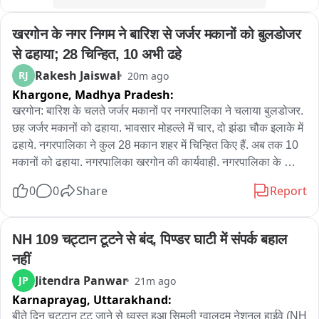
खरगोन के नगर निगम ने बारिश से जर्जर मकानों को बुलडोजर 
से ढहाया; 28 चिन्हित, 10 अभी ढहे
Rakesh Jaiswal
RJ
20m ago
Khargone,
Madhya Pradesh:
खरगोन: बारिश के चलते जर्जर मकानों पर नगरपालिका ने चलाया बुलडोजर. 
छह जर्जर मकानों को ढहाया. भावसार मोहल्ले में चार, दो झंडा चौक इलाके में 
ढहाये. नगरपालिका ने कुल 28 मकान शहर में चिन्हित किए हैं. अब तक 10 
मकानों को ढहाया. नगरपालिका खरगोन की कार्यवाही. नगरपालिका के 
स्वास्थ्य अधिकारी प्रकाश चीते ने बताया कि जर्जर 28 मकान चिन्हित किए 
0
0
Share
Report
गए थे. सभी को आठ-आठ नोटिस दे दिए गए हैं. अब मकानों तोड़ने की 
कार्यवाही की जा रही है. आज छह मकानों तोड़ा गया है. अब तक दस मकान 
तोड़ दिए हैं. कुछ लोग खुद मकान, दुकानदार हटा रहे हैं. नहीं हटाए तो आगे भी 
NH 109 चट्टान टूटने से बंद, पिण्डर घाटी में संपर्क बहाल 
कार्यवाही जारी रहेगी. आज जेसीबी से हटाने मकान खरगोन के शिवडोला मार्ग 
नहीं
में भी आ रहे थे.
Jitendra Panwar
JP
21m ago
Karnaprayag,
Uttarakhand:
बीते दिन चट्टान टूट जाने से ध्वस्त हुआ सिमली ग्वालदम नेशनल हाईवे (NH 