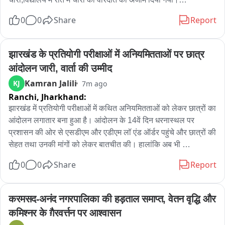
0
0
Share
Report
आज सुबह ग्रामीणों ने स्टाफ को सूचना दी,मौके पर पहुंचे तो देखा कि स्कूल 
के सभी कमरों और रसोई के ताले तोड़ दिए गए हैं।

झारखंड के प्रतियोगी परीक्षाओं में अनियमितताओं पर छात्र 
चोर मिड-डे-मील के बर्तन,2 गैस सिलेंडर,1 बोरा राशन,लैपटॉप,टेबलेट,5 
आंदोलन जारी, वार्ता की उम्मीद
पंखे,स्पोर्ट्स किट,FLN किट,मैथ किट,साउंड सिस्टम और जरूरी रजिस्टर 
Kamran Jalili
KJ
7m ago
भी उठा ले गए।112के माध्यम से पुलिस को दी गई सूचना है। 

Ranchi,
Jharkhand:
विद्यालय प्रशासन ने कुर्रा थाने में तहरीर देकर रिपोर्ट दर्ज करने और कार्रवाई 
झारखंड में प्रतियोगी परीक्षाओं में कथित अनियमितताओं को लेकर छात्रों का 
की मांग की है।
आंदोलन लगातार बना हुआ है। आंदोलन के 14वें दिन धरनास्थल पर 
प्रशासन की ओर से एसडीएम और एडीएम लॉ एंड ऑर्डर पहुंचे और छात्रों की 
सेहत तथा उनकी मांगों को लेकर बातचीत की। हालांकि अब भी 
आंदोलनकारी छात्रों की निगाहें सरकार के बुलावे पर टिकी हैं।

0
0
Share
Report
रांची में बीते 14 दिनों से आंदोलन कर रहे प्रतियोगी परीक्षा अभ्यर्थियों से 
मिलने शुक्रवार को एसडीएम और एडीएम लॉ एंड ऑर्डर धरनास्थल पहुंचे। 
करमसद-अनंद नगरपालिका की हड़ताल समाप्त, वेतन वृद्धि और 
अधिकारियों ने छात्रों का हालचाल जाना।

कमिश्नर के ग़ैरवर्त्तन पर आश्वासन
सरकार से बातचीत के सवाल पर एसडीएम ने कहा कि सभी को सकारात्मक 