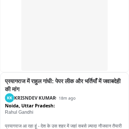
यातायात थाना और अगमकुआं थाना की पुलिस मौके पर पहुंची। पुलिस 
बाइट:सूरज चौधरी, प्रदेश अध्यक्ष, करणी सेना
अधिकारियों द्वारा आक्रोशित लोगों को शांत कराने और स्थिति को नियंत्रित 
करने का प्रयास किया जा रहा है। तनावपूर्ण हालात को देखते हुए इलाके में 
भारी संख्या में पुलिस बल की तैनाती कर दी गई है.
प्रयागराज में राहुल गांधी: पेपर लीक और भर्तियाँ में जवाबदेही 
की मांग
KRISNDEV KUMAR
KK
18m ago
Noida,
Uttar Pradesh:
Rahul Gandhi

प्रयागराज आ रहा हूं - देश के उस शहर में जहां सबसे ज़्यादा नौजवान तैयारी 