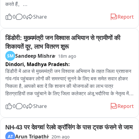
करते हैं。

0
0
Share
Report
एक बात साफ़ है: यहां का हर छात्र जानता है कि system बेईमान हो चुका 
है। आपकी मेहनत में कोई कमी नहीं - कमी उस system की नीयत में है जो 
आपकी मेहनत का दाम नहीं देती。

डिंडोरी: मुख्यमंत्री जन विश्वास अभियान से ग्रामीणों की 
शिकायतें दूर, लाभ वितरण शुरू
पेपर लीक, रुकी भर्तियाँ, सालों का इंतज़ार और जवाबदेही किसी की नहीं。

Sandeep Mishra
SM
18m ago
Dindori,
Madhya Pradesh:
कोटा में छात्र बोले, देहरादून में फिर आवाज़ उठी और दिल्ली में इन्हीं बच्चों पर 
लाठियाँ चलीं - सिर्फ़ सवाल पूछने के लिए। आखिर में एक मंत्री को जाना 
डिंडौरी में आज से मुख्यमंत्री जन विश्वास अभियान के तहत जिला प्रशासन 
पड़ा。

गांव-गांव पहुंचकर लोगों की समस्याएं सुनने के लिए बस समेत सवार होकर 
निकला है, आपको बता दें कि शासन की योजनाओं का लाभ पात्र 
यह सरकार झुकती है बस आवाज़ एक साथ उठनी चाहिए।

हितग्राहियों तक पहुंचाने के लिए जिला कलेक्टर अंजू भदौरिया के नेतृत्व में 
जिले के तमाम वरिष्ठ अधिकारियों का दल आज अमरपुर विकासखंड के लिए 
0
0
Share
Report
कल प्रयागराज में यही बात करने आ रहा हूं। आप भी आइए। 8 अगस्त, शाम 
रवाना हुआ, अभियान का मुख्य कार्यक्रम आज अमरपुर के मोहगांव सिधौली में 
5 बजे - के.पी. ग्राउंड, प्रयागराज。

स्थित नवीन हायर सेकेंडरी स्कूल भवन में अभियान के दौरान विभागीय 
योजनाओं की समीक्षा के साथ हितग्राहियों को लाभ वितरण, विकास कार्यों 
NH-43 पर देवगवां रेलवे क्रॉसिंग के पास ट्रक फंसने से जाम
#ChhatronKiGoonj
का निरीक्षण कर जनसंवाद किया गया वहीं ग्रामीणों की शिकायतों का मौके 
Arun Tripathi
AT
20m ago
पर निराकरण किया गया । इस अवसर पर कलेक्टर ने छात्रावास और 