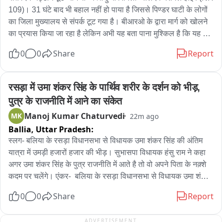
109)। 31 घंटे बाद भी बहाल नहीं हो पाया है जिससे पिण्डर घाटी के लोगों 
का जिला मुख्यालय से संपर्क टूट गया है। बीआरओ के द्वारा मार्ग को खोलने 
का प्रयास किया जा रहा है लेकिन अभी यह बता पाना मुश्किल है कि यह 
हाईवे वाहनों की आवाजाही के लिए कब तक सुचारू हो पाएगा। लोग जान 
0
0
Share
Report
जोखिम में डालकर पैदल ही आवाजाही करने को मजबूर हैं। चट्टान खिसकने 
से बिजली की लाइनें भी टूट जाने से पिण्डर घाटी में दो दिनों से अंधकार पसरा 
है। बताया जा रहा है कि आज शाम तक बिजली की व्यवस्था बहाल कर दी 
रसड़ा में उमा शंकर सिंह के पार्थिव शरीर के दर्शन को भीड़, 
जाएगी। इसके लिए बिजली विभाग के 18 कर्मचारी लाइन ठीक कर रहे हैं। 
पुत्र के राजनीति में आने का संकेत
बताया जा रहा है कि इस आपदा में बिजली विभाग को 10 से 12 लाख का 
Manoj Kumar Chaturvedi
MK
22m ago
नुकसान हुआ है。
Ballia,
Uttar Pradesh:
स्लग- बलिया के रसड़ा विधानसभा से विधायक उमा शंकर सिंह की अंतिम 
यात्रा में उमड़ी हजारों हजार की भीड़। सुभासपा विधायक हंसु राम ने कहा 
अगर उमा शंकर सिंह के पुत्र राजनीति में आते है तो वो अपने पिता के नक़्शे 
कदम पर चलेंगे। एंकर-  बलिया के रसड़ा विधानसभा से विधायक उमा शंकर 
सिंह का पार्थिव शरीर देर रात उनके पैतृक गाँव पहुंचा जहाँ सुबह से ही उनके 
0
0
Share
Report
अंतिम-final दर्शन के लिए उनके चाहने वालों की भीड़ लगी हुई है। हर कोई 
अपने नेता को नम आखों से विदा कर रहा है। वहीं उमा शंकर सिंह की अंतिम 
ADVERTISEMENT