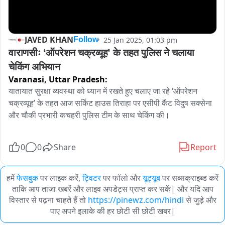
JAVED KHAN
25 Jan 2025, 01:03 pm
Follow
वाराणसीः ‘ऑपरेशन चक्रव्यूह’ के तहत पुलिस ने चलाया 
चेकिंग अभियान
Varanasi,
Uttar Pradesh:
यातायात सुरक्षा व्यवस्था को ध्यान में रखते हुए चलाए जा रहे ‘ऑपरेशन 
चक्रव्यूह’ के तहत आज सर्किट हाउस तिराहा पर एसीपी कैंट विदुष सक्सेना 
और चौकी प्रभारी कचहरी पुलिस टीम के साथ चेकिंग की।
0
0
Share
Report
हमें
फेसबुक
पर लाइक करें,
ट्विटर
पर फॉलो और
यूट्यूब
पर सब्सक्राइब्ड करें
ताकि आप ताजा खबरें और लाइव अपडेट्स प्राप्त कर सकें| और यदि आप
विस्तार से पढ़ना चाहते हैं तो
https://pinewz.com/hindi
से जुड़े और
पाए अपने इलाके की हर छोटी सी छोटी खबर|