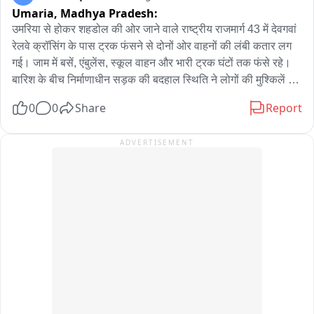
Umaria,
Madhya Pradesh:
आंगनबाड़ी का ओचक निरीक्षण कर जानकारी ली.
उमरिया से होकर शहडोल की ओर जाने वाले राष्ट्रीय राजमार्ग 43 में देवगवां 
रेलवे क्रॉसिंग के पास ट्रक फंसने से दोनों ओर वाहनों की लंबी कतार लग 
गई। जाम में बसें, एंबुलेंस, स्कूल वाहन और भारी ट्रक घंटों तक फंसे रहे। 
बारिश के बीच निर्माणाधीन सड़क की बदहाल स्थिति ने लोगों की मुश्किलें 
बढ़ा दीं। स्थानीय लोगों ने ठेकेदार की लापरवाही पर नाराजगी जताते हुए 
0
0
Share
Report
सड़क निर्माण कार्य में तेजी और स्थायी समाधान की मांग की। पुलिस ने मौके 
पर पहुंचकर यातायात सुचारु कराने का प्रयास किया
ADVERTISEMENT