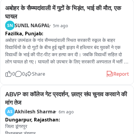
अबोहर के सैय्य्यदांवाली में गुटों के भिड़ंत, भाई की मौत, एक 
घायल
SUNIL NAGPAL
SN
5m ago
Fazilka,
Punjab:
अबोहर उपमंडल के गांव सैय्य्यदांवाली स्थित सरकारी स्कूल के बाहर 
विद्यार्थियों के दो गुटों के बीच हुई खूनी झड़प में हथियार बंद युवकों ने एक 
विद्यार्थी के भाई की पीट-पीट कर हत्या कर दी। जबकि विद्यार्थी सहित दो 
लोग घायल हो गए। घायलों को उपचार के लिए सरकारी अस्पताल में भर्ती 
कराया गया। इधर घटना की सूचना मिलते ही पुलिस ने मामले की जांच शुरू 
0
0
Share
Report
कर दी है।

सरकारी अस्पताल में उपचाराधीन करीब 22 वर्षीय गगन पुत्र जगमीत सिंह 
ABVP का कॉलेज गेट प्रदर्शन, छात्र संघ चुनाव करवाने की 
निवासी किल्लियांवाली ने बताया कि वह सैय्य্যदांवाली के सरकारी स्कूल में 
मांग तेज
11वीं कक्षा का छात्र है और स्कूल के बाहर उसका कुछ विद्यार्थियों के साथ 
Akhilesh Sharma
AS
6m ago
विवाद हो गया था। इसी रंजिश के चलते अगले दिन दूसरे पक्ष के विद्यार्थियों ने 
Dungarpur,
Rajasthan:
शहर से अपने कुछ साथियों को बुला लिया। इसकी जानकारी मिलने पर 
उसने अपने बड़े भाई लवप्रीत को पूरे घटनाक्रम से अवगत कराया। गगन के 
जिला डूंगरपुर

अनुसार, दोबारा विवाद की आशंका को देखते हुए उसका भाई लवप्रीत दोनों 
विधानसभा डूंगरपुर
