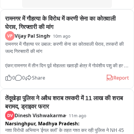
ઉતર્યા હતા તમામ માગણીઓ અંગે હકારાત્મક ખાતરી મળતા 
કર્મચારીઓએ હડતાળ સમેટી કામગીરી શરૂ કરી
रामनगर में गौहत्या के विरोध में करणी सेना का कोतवाली 
घेराव, गिरफ्तारी की मांग
Vijay Pal Singh
VP
10m ago
रामनगर में गौहत्या पर उबाल: करणी सेना का कोतवाली घेराव, तस्करों की 
जल्द गिरफ्तारी की मांग

एंकर:रामनगर में तीन दिन पूर्व मोहल्ला खताड़ी क्षेत्र में गोवंशीय पशु की हत्या 
के मामले को लेकर जनाक्रोश लगातार बढ़ता जा रहा है,भाजपा और विभिन्न 
0
0
Share
Report
हिंदूवादी संगठनों के विरोध के बाद अब करणी सेना भी सड़क पर उतर आई है, 
शुक्रवार को करणी सेना के प्रदेश अध्यक्ष सूरज चौधरी के नेतृत्व में 
कार्यकर्ताओं ने रानीखेत रोड से कोतवाली तक जोरदार प्रदर्शन किया और 
तेंदूखेड़ा पुलिस ने अवैध शराब तस्करी में 11 लाख की शराब 
पुलिस प्रशासन से आरोपियों की शीघ्र गिरफ्तारी की मांग करते हुए 
बरामद, ड्राइवर फरार
कोतवाली का घेराव किया.

Dinesh Vishwakarma
DV
11m ago
Narsinghpur,
Madhya Pradesh:
प्रदर्शन के दौरान करणी सेना के कार्यकर्ताओं ने गौहत्या की घटना पर गहरा 
आक्रोश जताया और दोषियों के खिलाफ कड़ी कार्रवाई की मांग 
नशा विरोधी अभियान 'ईगल क्लॉ' के तहत गश्त कर रही पुलिस ने NH 45 