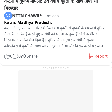
कटनी में दुष्कर्म मामला: 24 वर्षीय युवती के साथ अपराधी 
गिरफ्तार
NITIN CHAWRE
NC
13m ago
Katni,
Madhya Pradesh:
कटनी के कुठला थाना क्षेत्र में 24 वर्षीय युवती से दुष्कर्म के मामले में पुलिस 
ने त्वरित कार्रवाई करते हुए आरोपी को घटना के कुछ ही घंटों के भीतर 
गिरफ्तार कर जेल भेज दिया है। पुलिस के अनुसार आरोपी ने सुलभ 
कॉम्प्लेक्स में युवती के साथ जबरन दुष्कर्म किया और विरोध करने पर जान से 
मारने की धमकी भी दी।

0
0
Share
Report
घटना की जानकारी मिलने पर परिजन पीड़िता को लेकर कुठला थाने पहुंचे, 
ADVERTISEMENT
जहां पुलिस ने तत्काल मामला दर्ज कर जांच शुरू कर कार्रवाई करते हुए 
आरोपी धनराज उर्फ धन्नू चौधरी को गिरफ्तार कर लिया। पुलिस ने आरोपी 
के विरुद्ध भारतीय न्याय संहिता (बीएनएस) की संबंधित धाराओं में प्रकरण 
दर्ज कर उसे न्यायालय में पेश किया, जहां से उसे न्यायिक अभिरक्षा में जेल 
भेज दिया गया। इस कार्रवाई में थाना कुठला के पुलिस अधिकारियों एवं 
स्टाफ की महत्वपूर्ण भूमिका रही。