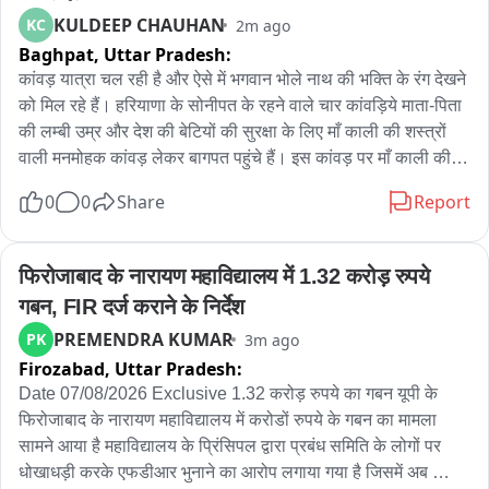
KULDEEP CHAUHAN
KC
2m ago
Baghpat,
Uttar Pradesh:
कांवड़ यात्रा चल रही है और ऐसे में भगवान भोले नाथ की भक्ति के रंग देखने 
को मिल रहे हैं। हरियाणा के सोनीपत के रहने वाले चार कांवड़िये माता-पिता 
की लम्बी उम्र और देश की बेटियों की सुरक्षा के लिए माँ काली की शस्त्रों 
वाली मनमोहक कांवड़ लेकर बागपत पहुंचे हैं। इस कांवड़ पर माँ काली की 
तस्वीर, माँ काली का शस्त्र, त्रिशूल और गदा लगाई गई है। दरअसल 
0
0
Share
Report
हरियाणा राज्य के सोनीपत जनपद बहालगढ़ के रहने वाले चार कांवड़िये 
करण, सनी, मोनू, निकेश अपने माता-पिता की लम्बी आयु और देश की बेटियों 
की सुरक्षा के लिए भगवान भोलेनाथ की कांवड़ लेने के लिए हरिद्वार पहुंचे थे 
फिरोजाबाद के नारायण महाविद्यालय में 1.32 करोड़ रुपये 
और उन्होंने पीतल की एक अनोखी कांवड़ तैयार कराई, जिसपर माँ काली की 
गबन, FIR दर्ज कराने के निर्देश
तस्वीर और पीतल के माँ काली का शस्त्र, पीतल का गदा और त्रिशूल 
PREMENDRA KUMAR
PK
3m ago
लगाया गया और 12 लीटर गंगाजल लेकर अपने गणतंव्य की पैदल चल दिए। 
Firozabad,
Uttar Pradesh:
यह अनोखी और मनमोहक माँ काली वाली कांवड़ आज जब बागपत जनपद के 
भड़ल बॉर्डर पहुंची तो देखने के लिए लोगों का ताँता लग गया। वहीं काँवड़ियों 
Date 07/08/2026 Exclusive 1.32 करोड़ रुपये का गबन यूपी के 
का कहना है कि वे अपनी माता-पिता की लम्बी उम्र के लिए कांवड़ लाए हैं 
फिरोजाबाद के नारायण महाविद्यालय में करोडों रुपये के गबन का मामला 
और माँ काली की शस्त्रों वाली कांवड़ इसलिए लाए हैं ताकि बेटियाँ 
सामने आया है महाविद्यालय के प्रिंसिपल द्वारा प्रबंध समिति के लोगों पर 
आत्मनिर्भर बने और बेटियाँ सुरक्षित रहे।
धोखाधड़ी करके एफडीआर भुनाने का आरोप लगाया गया है जिसमें अब 