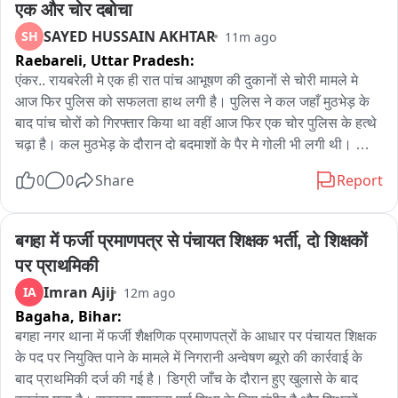
एक और चोर दबोचा
राणा गुरजीत सिंह हमें और हमारी फर्म को अच्छी तरह जानते हैं : फर्म

SAYED HUSSAIN AKHTAR
SH
11m ago
Raebareli,
Uttar Pradesh:
टेंडर प्राप्त करने वाली फर्म के प्रतिनिधियों ने विधायक राणा गुरजीत सिंह 
एंकर.. रायबरेली मे एक ही रात पांच आभूषण की दुकानों से चोरी मामले मे 
द्वारा शिकायत किए जाने पर भी सवाल उठाए। उन्होंने कहा कि राणा गुरजीत 
आज फिर पुलिस को सफलता हाथ लगी है। पुलिस ने कल जहाँ मुठभेड़ के 
सिंह उन्हें और उनकी फर्म को अच्छी तरह जानते हैं, इसलिए उनकी फर्म के 
बाद पांच चोरों को गिरफ्तार किया था वहीं आज फिर एक चोर पुलिस के हत्थे 
खिलाफ शिकायत किया जाना उनके लिए दुर्भाग्यपूर्ण है।

चढ़ा है। कल मुठभेड़ के दौरान दो बदमाशों के पैर मे गोली भी लगी थी। 
सीतापुर के रहने वाले सभी बदमाशों के कब्ज़े से पुलिस ने चोरी गये सभी 
फर्म का कहना है कि यदि उन्होंने टेंडर की सभी निर्धारित शर्तें पूरी की थीं और 
0
0
Share
Report
आभूषण बरामद कर लिए थे। वहीं आज गिरफ्तार बदमाश भी सितापुर का रहने 
नियमों के अनुसार टेंडर प्राप्त किया था तो शिकायत के आधार पर टेंडर रद्द 
वाला है और पुलिस ने उसके कब्ज़े से साढ़े नौ सौ ग्राम चांदी के आभूषण 
किया जाना उचित नहीं है।

बरामद किये हैं। मामला मिल एरिया थाना इलाके का है जहाँ तकिया चौराहे 
बगहा में फर्जी प्रमाणपत्र से पंचायत शिक्षक भर्ती, दो शिक्षकों 
स्थित आभूषण की पांच दुकानों पर एक ही रात चोरी कर इन बदमाशों ने 
टेंडर रद्द करने के फैसले को अदालत में चुनौती देगी फर्म

पर प्राथमिकी
पुलिस को चुनौती दी थी।
Imran Ajij
IA
12m ago
फर्म ने कहा है कि वह टेंडर रद्द किए जाने के फैसले को लेकर अदालत का 
Bagaha,
Bihar:
दरवाजा खटखटाएगी। फर्म के प्रतिनिधियों के अनुसार उनके पास अपनी 
बगहा नगर थाना में फर्जी शैक्षणिक प्रमाणपत्रों के आधार पर पंचायत शिक्षक 
पात्रता, आर्थिक क्षमता, कंपनी की पृष्ठभूमि और टेंडर प्रक्रिया में जमा 
के पद पर नियुक्ति पाने के मामले में निगरानी अन्वेषण ब्यूरो की कार्रवाई के 
करवाए गए दस्तावेजों से संबंधित रिकॉर्ड मौजूद है, जिसे जरूरत पड़ने पर 
बाद प्राथमिकी दर्ज की गई है। डिग्री जाँच के दौरान हुए खुलासे के बाद 
अदालत के समक्ष पेश किया जाएगा।
