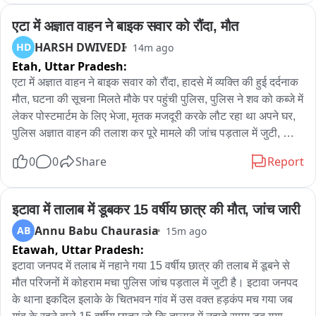
पुलिस ने बताया कि निजी बस करनाल से असंध की ओर जा रही थी और 
गाड़ी चालक असंध की ओर जा रहा था; दोनों का एक्सीडेंट हो गया। मृतक 
एटा में अज्ञात वाहन ने बाइक सवार को रौंदा, मौत
के शव को कब्जे में लेकर मामले की जांच शुरू कर दी गई है।
HARSH DWIVEDI
HD
14m ago
Etah,
Uttar Pradesh:
एटा में अज्ञात वाहन ने बाइक सवार को रौंदा, हादसे में व्यक्ति की हुई दर्दनाक 
मौत, घटना की सूचना मिलते मौके पर पहुंची पुलिस, पुलिस ने शव को कब्जे में 
लेकर पोस्टमार्टम के लिए भेजा, मृतक मजदूरी करके लौट रहा था अपने घर, 
पुलिस अज्ञात वाहन की तलाश कर पूरे मामले की जांच पड़ताल में जुटी, थाना 
बागवाला क्षेत्र के हिम्मतपुर का पूरा मामला
0
0
Share
Report
इटावा में तालाब में डूबकर 15 वर्षीय छात्र की मौत, जांच जारी
Annu Babu Chaurasia
AB
15m ago
Etawah,
Uttar Pradesh:
इटावा जनपद में तलाब में नहाने गया 15 वर्षीय छात्र की तलाब में डूबने से 
मौत परिजनों में कोहराम मचा पुलिस जांच पड़ताल में जुटी है। इटावा जनपद 
के थाना इकदिल इलाके के चितभवन गांव में उस वक्त हड़कंप मच गया जब 