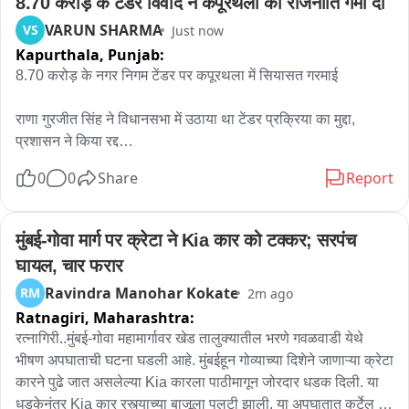
8.70 करोड़ के टेंडर विवाद ने कपूरथला की राजनीति गर्मा दी
VARUN SHARMA
VS
Just now
Kapurthala,
Punjab:
8.70 करोड़ के नगर निगम टेंडर पर कपूरथला में सियासत गरमाई

राणा गुरजीत सिंह ने विधानसभा में उठाया था टेंडर प्रक्रिया का मुद्दा, 
प्रशासन ने किया रद्द

0
0
Share
Report
कपूरथला। कपूरथला नगर निगम के करीब 8 करोड़ 70 लाख रुपये के 
विकास कार्यों के टेंडर को लेकर विवाद गहराता जा रहा है। टेंडर प्रक्रिया 
को लेकर कपूरथला के विधायक राणा गुरजीत सिंह ने पंजाब विधानसभा के 
मुंबई-गोवा मार्ग पर क्रेटा ने Kia कार को टक्कर; सरपंच 
सेशन में मामला उठाते हुए इसमें पारदर्शिता को लेकर सवाल खड़े किए थे। 
घायल, चार फरार
इसके बाद प्रशासनिक स्तर पर उक्त टेंडर को रद्द किए जाने की कार्रवाई 
Ravindra Manohar Kokate
RM
2m ago
सामने आई है। टेंडर रद्द होने के बाद अब यह मामला कपूरथला की राजनीति 
Ratnagiri,
Maharashtra:
में चर्चा का केंद्र बन गया है।

रत्नागिरी..मुंबई-गोवा महामार्गावर खेड तालुक्यातील भरणे गवळवाडी येथे 
AAP, अकाली दल और भाजपा ने टेंडर रद्द होने को बताया दुर्भाग्यपूर्ण

भीषण अपघाताची घटना घडली आहे. मुंबईहून गोव्याच्या दिशेने जाणाऱ्या क्रेटा 
कारने पुढे जात असलेल्या Kia कारला पाठीमागून जोरदार धडक दिली. या 
टेंडर रद्द किए जाने के बाद आम आदमी पार्टी, शिरोमणि अकाली दल और 
धडकेनंतर Kia कार रस्त्याच्या बाजूला पलटी झाली. या अपघातात कर्टेल 