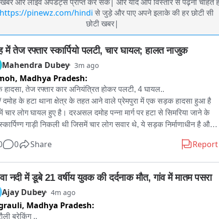
खबरें और लाइव अपडेट्स प्राप्त कर सकें| और यदि आप विस्तार से पढ़ना चाहते है
https://pinewz.com/hindi
से जुड़े और पाए अपने इलाके की हर छोटी सी
छोटी खबर|
ह में तेज रफ्तार स्कार्पियो पलटी, चार घायल; हालत नाजुक
Mahendra Dubey
3m ago
moh,
Madhya Pradesh:
हादसा, तेज रफ्तार कार अनियंत्रित होकर पलटी, 4 घायल..

/ दमोह के हटा थाना क्षेत्र के तहत आने वाले प्रेमपुरा में एक सड़क हादसा हुआ है 
ें चार लोग घायल हुए है। दरअसल दमोह पन्ना मार्ग पर हटा से सिमरिया जाने के 
स्कार्पिण्ग गाड़ी निकली थी जिसमें चार लोग सवार थे, ये सड़क निर्माणाधीन है और 
ार की वजह से ड्राइवर समझ नहीं पाया और कार पलट गई। राहगीरों ने जैसे तैसे 
0
0
Share
Report
को सही किया और उसमें फंसे लोगों को निकाला मौके पर पहुंची पुलिस ने घायलों 
िविल अस्पताल भेजा जहां दो की हालत नाजुक होने की वजह से उन्हें दमोह रेफर 
 गया है। सभी घायल पन्ना जिले के सिमरिया के रहने वाले हैं। पुलिस मामले की 
हवा नदी में डूबे 21 वर्षीय युवक की दर्दनाक मौत, गांव में मातम पसरा
में जुटी है।
Ajay Dubey
4m ago
grauli,
Madhya Pradesh:
ौली ब्रेकिंग ..
