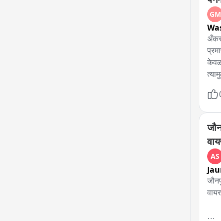
GM
Wa
अँकर
प्रमा
केवळ
त्या
अशी 
पाण्य
केली
जौनप
वाय
AS
Jau
जौनप
वायर