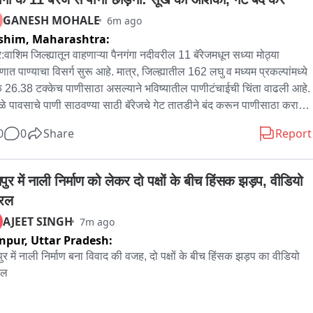
GANESH MOHALE
6m ago
shim,
Maharashtra:
:वाशिम जिल्ह्यातून वाहणाऱ्या पैनगंगा नदीवरील 11 बॅरेजमधून सध्या मोठ्या 
णात पाण्याचा विसर्ग सुरू आहे. मात्र, जिल्ह्यातील 162 लघु व मध्यम प्रकल्पांमध्ये 
 26.38 टक्केच पाणीसाठा असल्याने भविष्यातील पाणीटंचाईची चिंता वाढली आहे. 
मुळे पावसाचे पाणी साठवण्या साठी बॅरेजचे गेट तातडीने बंद करून पाणीसाठा करावा, 
मागणी नागरिकांकडून होत आहे. दमदार पाऊस न झाल्यास डिसेंबरनंतर पिण्याच्या 
0
0
Share
Report
ासह रब्बी हंगामाच्या सिंचनासाठीही गंभीर संकट निर्माण होण्याची शक्यता व्यक्त 
 जात आहे.
ुर में नाली निर्माण को लेकर दो पक्षों के बीच हिंसक झड़प, वीडियो 
रल
AJEET SINGH
7m ago
npur,
Uttar Pradesh:
ुर में नाली निर्माण बना विवाद की वजह, दो पक्षों के बीच हिंसक झड़प का वीडियो 
ल
