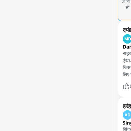
ताजा 
तो
दमो
MD
Da
सड़क 
एंकर
जिसम
लिए 
रफ्त
कार 
को स
किया
हर्र
जांच 
AD
Sin
सिंगर