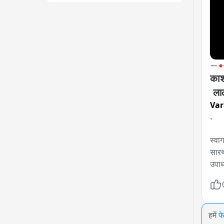
काश
 लाल
Var
स्व
,

स्वाग
सारथ
उपाध्
हमें
फ