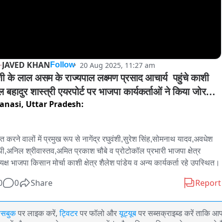
JAVED KHAN
20 Aug 2025, 11:27 am
Follow
ी के लाल असम के राज्यपाल लक्ष्मण प्रसाद आचार्य  पहुंचे काशी 

 बहादुर शास्त्री एयरपोर्ट पर भाजपा कार्यकर्ताओं ने किया जोरदार 
anasi,
Uttar Pradesh:
ागत कियागया
त करने वालों में प्रमुख रूप से नागेंद्र रघुवंशी,सुरेश सिंह,सोमनाथ यादव,अवधेश 
ी,अनिल श्रीवास्तव,अमित प्रकाश चौबे व प्रोटोकॉल प्रभारी भाजपा क्षेत्र 
यक्ष भाजपा किसान मोर्चा काशी क्षेत्र शैलेश पांडेय व अन्य कार्यकर्ता रहे उपस्थित।
0
0
Share
Report
ेसबुक
पर लाइक करें,
ट्विटर
पर फॉलो और
यूट्यूब
पर सब्सक्राइब्ड करें ताकि आ