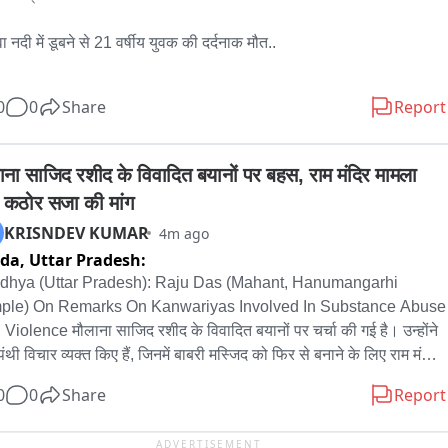
वा नदी में डूबने से 21 वर्षीय युवक की दर्दनाक मौत..

 की पहचान बाबूराम शाह, निवासी हर्रहवा भाडी टोला के रूप में हुई...

0
0
Share
Report
 चराने के दौरान केवट मोहल्ला किनारे नदी में उतररे थे युवक...

ाना साजिद रशीद के विवादित बयानों पर बहस, राम मंदिर मामला 
क गहरे पानी में जाने से डूबने की आशंका...

कठोर सजा की मांग
KRISNDEV KUMAR
4m ago
 मिलते ही ग्रामीण मौके पर पहुंचे, शुरू किया रेस्क्यू...

ida,
Uttar Pradesh:
 मशक्कत के बाद युवक को नदी से बाहर निकाला गया...

dhya (Uttar Pradesh): Raju Das (Mahant, Hanumangarhi 
ple) On Remarks On Kanwariyas Involved In Substance Abuse 
के बाद पूरे गांव में मातम, परिजनों का रो-रोकर बुरा हाल...

Violence मौलाना साजिद रशीद के विवादित बयानों पर चर्चा की गई है। उन्होंने 
ंथी विचार व्यक्त किए हैं, जिनमें बाबरी मस्जिद को फिर से बनाने के लिए राम मंदिर 
हवा नदी में डूबने की घटना से इलाके में शोक की लहर.
िराने की वकालत करना और बांग्लादेश में हिंदुओं पर हो रहे अत्याचार को सही 
0
0
Share
Report
ना शामिल है। लेखक रशीद की बातों की कड़ी आलोचना करते हुए उन्हें आतंकवादी 
वाला बताते हैं और सनातन धर्म का अपमान करने वालों के लिए सार्वजनिक रूप से 
ADVERTISEMENT