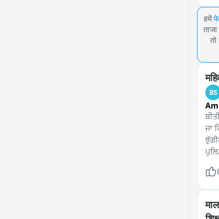
हमें
फ
ताजा 
तो
महित
BS
Amr
ਬੀਤੀ
ਜਾ ਰ
ਝੁੱਗ
ਪੁਲਿਸ
ਝੁੱਗ
ਨਾਲ 
ਧਮਕ
ਐਂਕਰ
माल
ਸ਼ੱਕ
शिक्