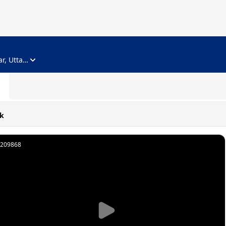
ADVERTISEMENT
Noida, Gautam Buddha Nagar, Uttar Pradesh
k
209868