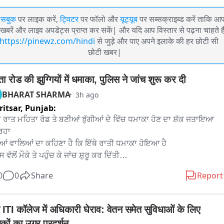
ेसबुक
पर लाइक करें,
ट्विटर
पर फॉलो और
यूट्यूब
पर सब्सक्राइब्ड करें ताकि आ
खबरें और लाइव अपडेट्स प्राप्त कर सकें| और यदि आप विस्तार से पढ़ना चाहते है
https://pinewz.com/hindi
से जुड़े और पाए अपने इलाके की हर छोटी सी
छोटी खबर|
ा रोड की झुग्गियों में धमाका, पुलिस ने जांच शुरू कर दी
BHARAT SHARMA
3h ago
itsar,
Punjab:
 ਰਾਤ ਮਹਿਤਾ ਰੋਡ ਤੇ ਬਣੀਆਂ ਝੁੱਗੀਆਂ ਦੇ ਵਿੱਚ ਧਮਾਕਾ ਹੋਣ ਦਾ ਸ਼ੱਕ ਜਤਾਇਆ 
ਿਹਾ

ੀਆਂ ਵਾਲਿਆਂ ਦਾ ਕਹਿਣਾ ਹੈ ਕਿ ਇੱਥੇ ਰਾਤੀ ਧਮਾਕਾ ਹੋਇਆ ਹੈ

 ਵੱਲੋਂ ਮੌਕੇ ਤੇ ਪਹੁੰਚ ਕੇ ਜਾਂਚ ਸ਼ੁਰੂ ਕਰ ਦਿੱਤੀ

ੀਆਂ ਵਾਲਿਆਂ ਦਾ ਕਹਿਣਾ ਹੈ ਕਿ 16 ਤਰੀਕ ਨੂੰ ਵੀ ਇੱਕ ਧਮਾਕਾ ਹੋਇਆ ਸੀ ਅਤੇ 
0
0
Share
Report
ਹੀ ਬੱਬਰ ਖਾਲਸਾ ਦੀ ਇੱਕ ਚਿੱਠੀ ਦਿੱਤੀ ਗਈ ਸੀ ਜਿਸ ਦੇ ਵਿੱਚ ਉਹਨਾਂ ਨੂੰ ਡਰਾਇ 
ਾਇਆ ਜਾ ਰਿਹਾ ਸੀ

 ਬੀਤੀ ਰਾਤ ਮਹਿਤਾ ਰੋਡ ਦੇ ਉੱਪਰ ਬਣੀਆਂ ਝੁੱਗੀਆਂ ਦੇ ਵਿੱਚ ਧਮਾਕਾ ਹੋਣ ਦਾ 
 ITI कॉलेज में अधिकारी घेराव: वेतन समेत सुविधाओं के लिए 
 ਜਤਾਇਆ ਜਾ ਰਿਹਾ ਹੈ। ਝੁਗੀਆਂ ਵਾਲਿਆਂ ਦਾ ਕਹਿਣਾ ਹੈ ਕਿ ਬੀਤੀ ਰਾਤ 9 ਵਜੇ ਦੇ 
षकों का उग्र प्रदर्शन