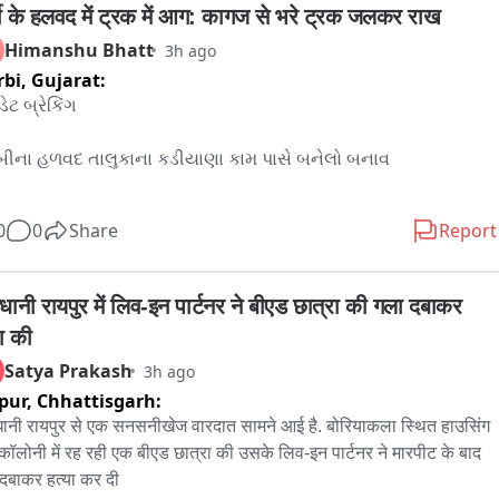
्बी के हलवद में ट्रक में आग: कागज से भरे ट्रक जलकर राख
हनकर्ताओं, गोदाम संचालकों, वितरकों, होटल, रेस्तरां, कैटरर्स, क्लाउड किचन 
Himanshu Bhatt
3h ago
अन्य फूड बिजनेस ऑपरेटर्स को इस आदेश का पालन करने के निर्देश दिए हैं। 
यभर में विशेष जांच अभियान चलाया जाएगा और आवश्यकता पड़ने पर उत्पाद जब्त 
bi,
Gujarat:
ष्ट किए जाएंगे।

ટ બ્રેકિંગ 

 का उल्लंघन करने वालों के खिलाफ खाद्य सुरक्षा एवं मानक अधिनियम, 2006 के 
माल जब्त करने, उत्पाद नष्ट करने, आर्थिक दंड, लाइसेंस संबंधी कार्रवाई और 
બીના હળવદ તાલુકાના કડીયાણા કામ પાસે બનેલો બનાવ 

 मामलों में न्यायालयीन कार्रवाई की जाएगी।

 सुरक्षा आयुक्त तुकाराम मुंडे ने कहा कि महाराष्ट्र के प्रत्येक नागरिक को सुरक्षित, 
ી સવારે સાત વાગ્યા પહેલા ટ્રકમાં લાગેલી આગો હજી પણ કાબુમાં 
0
0
Share
Report
ध और गुणवत्तापूर्ण भोजन मिलना उसका संवैधानिक और कानूनी अधिकार है। उन्होंने 
 નથી 

कि उपभोक्ताओं को धोखा देकर मुनाफाखोरी करने वालों को किसी भी कीमत पर 
ा नहीं जाएगा। वहीं ईमानदार उद्योगों को संरक्षण देते हुए मिलावटी और असुरक्षित 
રનો જથ્થો ભરીને જતા 트્રકમાં લાગી હતી વહેલી સવારે આગ 

धानी रायपुर में लिव-इन पार्टनर ने बीएड छात्रा की गला दबाकर 
य पदार्थों के खिलाफ जीरो टॉलरेंस की नीति अपनाई जाएगी। सुरक्षित भोजन 
या की
श्चित करना केवल कानून लागू करना नहीं, बल्कि समाज के प्रति सरकार की 
ે સાડા સાત વાગ્યાથી આગ ને કાબુમાં લેવા માટે બે ફાયર ફાયરટર કરી 
Satya Prakash
3h ago
क और संवैधानिक जिम्मेदारी भी है।
ા છીંયા પાણીનો મારો 

pur,
Chhattisgarh:
 પણ ટ્રકમાં લાગેલી આગ સો ટકા કાબુમાં આવી નથી, પાણીનો મારો 
ानी रायपुर से एक सनसनीखेज वारदात सामने आई है. बोरियाकला स्थित हाउसिंग 


ड कॉलोनी में रह रही एक बीएड छात्रा की उसके लिव-इन पार्टनर ने मारपीट के बाद 
दबाकर हत्या कर दी
