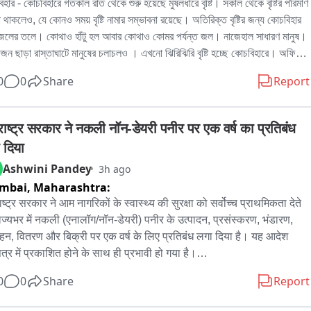
হার - কোচবিহারে গতকাল রাত থেকে শুরু হয়েছে মুষলধারে বৃষ্টি। সকাল থেকে বৃষ্টির পরিমাণ 
া থাকলেও, যে কোনও সময় বৃষ্টি নামার সম্ভাবনা রয়েছে। অতিরিক্ত বৃষ্টির জন্য কোচবিহার 
জলের তলে। কোথাও হাঁটু হল আবার কোথাও কোমর পর্যন্ত জল। নাজেহাল সাধারণ মানুষ। 
োজন ছাড়া রাস্তাঘাটে মানুষের চলাচলও । এখনো ঝিরিঝিরি বৃষ্টি হচ্ছে কোচবিহারে। অফিস 
ে নাজেহাল সাধারণ মানুষ।
0
0
Share
Report
राष्ट्र सरकार ने नकली नॉन-डेयरी पनीर पर एक वर्ष का प्रतिबंध 
 दिया
Ashwini Pandey
3h ago
mbai,
Maharashtra:
ष्ट्र सरकार ने आम नागरिकों के स्वास्थ्य की सुरक्षा को सर्वोच्च प्राथमिकता देते 
राज्यभर में नकली (एनालॉग/नॉन-डेयरी) पनीर के उत्पादन, प्रसंस्करण, भंडारण, 
हन, वितरण और बिक्री पर एक वर्ष के लिए प्रतिबंध लगा दिया है। यह आदेश 
त्र में प्रकाशित होने के साथ ही प्रभावी हो गया है।

के अनुसार, पिछले कुछ समय से “पनीर” के नाम पर उपभोक्ताओं को गुमराह कर 
0
0
Share
Report
पति तेल, वनस्पति वसा तथा अन्य गैर-दुग्धीय तत्वों से तैयार नकली उत्पाद बेचे जाने 
िकायतें लगातार मिल रही थीं। विभिन्न जांचों, प्रयोगशाला रिपोर्टों और प्रवर्तन 