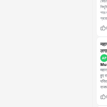
কোচবি
কিছুট
শহর 
প্রয়
টাইম
महा
लगा
AP
Mu
महारा
हुए 
परिव
राजप
FDA 
वनस्
की श