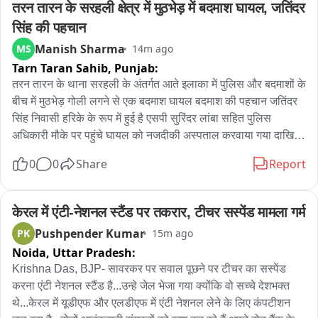
तरन तारन के सरहली क्षेत्र में मुठभेड़ में बदमाश घायल, जतिंदर 
वीओ -- हरिद्वार से कांवड़ लेकर आए कांवड़ियों से जब रास्ते में प्रशासन की 
का जायजा ADM पर्वतसिंह चुंडावत भी सीएम दौरे की तैयारीयों में जुटे
सिंह की पहचान
व्यवस्था और मौसम के बारे में पूछा तो उन्होंने अच्छे मौसम की बात कही वहीं 
प्रशासन की व्यवस्था की भी जमकर तारीफ की । अंबाला में लगाए गये 
Manish Sharma
MS
14m ago
कांवड़ शिवर की भी जमकर तारीफ करते हुए कहा कि यहां पर बहुत अच्छी 
Tarn Taran Sahib,
Punjab:
व्यवस्था की गई है खाना पीना सब अच्छा है । 

तरन तारन के थाना सरहली के अंतर्गत आते इलाका में पुलिस और बदमाशों के 
बीच में मुठभेड़ गोली लगने से एक बदमाश घायल बदमाश की पहचान जतिंदर 
बाइट -- 03 से 05 हरिद्वार से कांवड़ लेकर आए कांवड़िये।
सिंह निवासी हरिके के रूप में हुई है एसपी सुरिंदर लांबा सहित पुलिस 
अधिकारी मौके पर पहुंचे घायल को नजदीकी अस्पताल करवाया गया दाखिल 
। विदेश में बैठे गैंगस्टरपरभ दासूवाल, डोनी बल, मोहब्बत रंधावा का शूटर है 
0
0
Share
Report
आरोपी

फिरौती के लिए चलाता था गोलियां
केरल में एंटी-नेशनल स्टैंड पर तकरार, टीचर सस्पेंड मामला गर्म
Pushpender Kumar
PK
15m ago
Noida,
Uttar Pradesh:
Krishna Das, BJP- सावरकर पर सवाल पूछने पर टीचर का सस्पेंड 
करना एंटी नेशनल स्टैंड है...उन्हे जेल भेजा गया क्योंकि वो सच्चे देशभक्त 
थे...केरल में यूडीएफ और एलडीएफ में एंटी नेशनल लेने के लिए कंपटीशन 