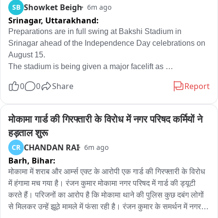
Showket Beigh
SB
6m ago
Srinagar,
Uttarakhand:
Preparations are in full swing at Bakshi Stadium in 
Srinagar ahead of the Independence Day celebrations on 
August 15.

The stadium is being given a major facelift as 
arrangements are underway for the main ceremonial 
0
0
Share
Report
programme, including flag hoisting, the parade, cultural 
performances and other events.

The venue and its surrounding areas are being decorated 
मोकामा गार्ड की गिरफ्तारी के विरोध में नगर परिषद कर्मियों ने 
with Tricolour flags and Independence Day-themed 
हड़ताल शुरू
decorations, giving Bakshi Stadium a festive national-
CHANDAN RAI
CR
6m ago
colour look.

Barh,
Bihar:
Security arrangements have also been significantly 
strengthened around the stadium. J&K Police, CRPF, BSF 
मोकामा में शराब और आर्म्स एक्ट के आरोपी एक गार्ड की गिरफ्तारी के विरोध 
and SOG personnel are being deployed as part of the 
में हंगामा मच गया है। रंजन कुमार मोकामा नगर परिषद में गार्ड की ड्यूटी 
security arrangements, with security vans and surveillance 
करते हैं। परिजनों का आरोप है कि मोकामा थाने की पुलिस कुछ दबंग लोगों 
teams positioned at key locations.

से मिलकर उन्हें झूठे मामले में फंसा रही है। रंजन कुमार के समर्थन में नगर 