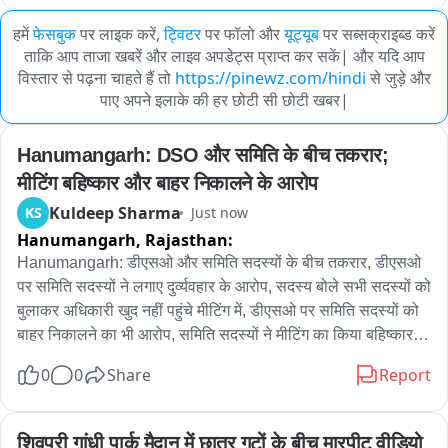
हमें
फेसबुक
पर लाइक करें,
ट्विटर
पर फॉलो और
यूट्यूब
पर सब्सक्राइब्ड करें
ताकि आप ताजा खबरें और लाइव अपडेट्स प्राप्त कर सकें| और यदि आप
विस्तार से पढ़ना चाहते हैं तो
https://pinewz.com/hindi
से जुड़े और
पाए अपने इलाके की हर छोटी सी छोटी खबर|
Hanumangarh: DSO और समिति के बीच तकरार; 
मीटिंग बहिष्कार और बाहर निकालने के आरोप
Kuldeep Sharma
KS
Just now
Hanumangarh,
Rajasthan:
Hanumangarh: डीएसओ और समिति सदस्यों के बीच तकरार, डीएसओ 
पर समिति सदस्यों ने लगाए दुर्व्यवहार के आरोप, सदस्य बोले सभी सदस्यों को 
बुलाकर अधिकारी खुद नहीं पहुंचे मीटिंग में, डीएसओ पर समिति सदस्यों को 
बाहर निकालने का भी आरोप, समिति सदस्यों ने मीटिंग का किया बहिष्कार, 
जिला सतर्कता एव खाद्य सुरक्षा समिति की रखी गई थी आज अहम बैठक, 
0
0
Share
Report
बैठक में खाद्य सुरक्षा से जुड़े जरूरी मुद्दों पर होनी थी चर्चा, आरोप डीएसओ 
नहीं है गंभीर, समिति सदस्य सरकार तक पहुंचायेंगे बात
शिवपुरी गांधी पार्क मैदान में छात्र गुटों के बीच मारपीट वीडियो 