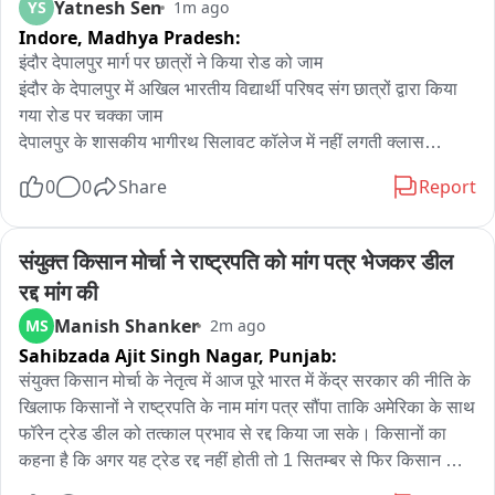
Yatnesh Sen
YS
1m ago
Indore,
Madhya Pradesh:
इंदौर देपालपुर मार्ग पर छात्रों ने किया रोड को जाम

इंदौर के देपालपुर में अखिल भारतीय विद्यार्थी परिषद संग छात्रों द्वारा किया 
गया रोड पर चक्का जाम

देपालपुर के शासकीय भागीरथ सिलावट कॉलेज में नहीं लगती क्लास

कॉलेज परिसर और आसपास होती है नशाखोरी बोले छात्र

0
0
Share
Report
छात्र छात्राओं का आरोप नहीं लगती नियमित क्लास

युवती करती हे अपने आप को असहज महसूस

कॉलेज में एम ए, एम कॉम सहित अन्य सब्जेक्ट की मांग को लेकर प्रदर्शन
संयुक्त किसान मोर्चा ने राष्ट्रपति को मांग पत्र भेजकर डील 
रद्द मांग की
Manish Shanker
MS
2m ago
Sahibzada Ajit Singh Nagar,
Punjab:
संयुक्त किसान मोर्चा के नेतृत्व में आज पूरे भारत में केंद्र सरकार की नीति के 
खिलाफ किसानों ने राष्ट्रपति के नाम मांग पत्र सौंपा ताकि अमेरिका के साथ 
फॉरेन ट्रेड डील को तत्काल प्रभाव से रद्द किया जा सके। किसानों का 
कहना है कि अगर यह ट्रेड रद्द नहीं होती तो 1 सितम्बर से फिर किसान 
आंदोलन शुरू किया जाएगा और चंडीगढ़ के ब्रूहां पर पक्का धरना लग 