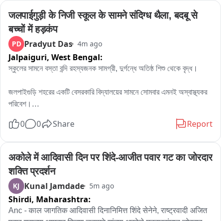
जल्द से जल्द जिला प्रशासन पागल कुत्ता को पकड़ गांव से बाहर करे और 
जलपाईगुड़ी के निजी स्कूल के सामने संदिग्ध थैला, बदबू से 
अस्पताल में रैबीज इंजेक्शन उपलब्ध कराये नवलपुर के ललन चौधरी मुन्नी 
बच्चों में हड़कंप
देवी संजय कुमार शिवानी कुमारी मदन गद्दी ने बताया कि अस्पताल में रैबीज 
Pradyut Das
PD
4m ago
का इंजेक्शन नहीं होने से परेशानी बढ़ गई है
Jalpaiguri,
West Bengal:
স্কুলের সামনে বস্তা বন্দি রহস্যজনক সামগ্রী, দুর্গন্ধে অতিষ্ঠ শিশু থেকে বৃদ্ধ।

জলপাইগুড়ি শহরের একটি বেসরকারি বিদ্যালয়ের সামনে সোমবার এমনই অস্বাস্থ্যকর 
পরিবেশ।

স্কুল কর্তৃপক্ষের দাবি আজ শুধু নয় ,হামেশাই এমন বস্তা বন্দি জিনিস কে বা কারা ফেলে 
0
0
Share
Report
দেয়, আর পচা দুর্গন্ধে স্কুলে আসা শিশু এবং অভিভাবকদের নাজেহাল হন।

পঞ্চায়েত এবং প্রশাসনকে জানানো হয়েছে,পুলিশ এসেছে।
अकोले में आदिवासी दिन पर शिंदे-आजीत पवार गट का जोरदार 
शक्ति प्रदर्शन
Kunal Jamdade
KJ
5m ago
Shirdi,
Maharashtra:
Anc - काल जागतिक आदिवासी दिनानिमित्त शिंदे सेनेने, राष्ट्रवादी अजित 