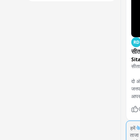
RD
सीत
Sit
सीता
दो अ
जनपद
आपरा
हमें
फ
ताजा 