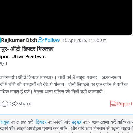
Rajkumar Dixit
16 Apr 2025, 11:00 am
Follow
ापुर- ऑटो लिफ्टर गिरफ्तार
apur,
Uttar Pradesh:
पुर।

ंतर्जनपदीय ऑटो लिफ्टर गिरफ्तार। चोरी की 9 बाइक बरामद। अलग-अलग 
ों में चोरी की वारदातों को देते थे अंजाम। दोनों लिफ्टरो पर एक दर्जन से अधिक 
धिक मामले हैं दर्ज। रेउसा थाना पुलिस को मिली बड़ी कामयाबी।
0
0
Share
Report
ेसबुक
पर लाइक करें,
ट्विटर
पर फॉलो और
यूट्यूब
पर सब्सक्राइब्ड करें ताकि आ
खबरें और लाइव अपडेट्स प्राप्त कर सकें| और यदि आप विस्तार से पढ़ना चाहते है