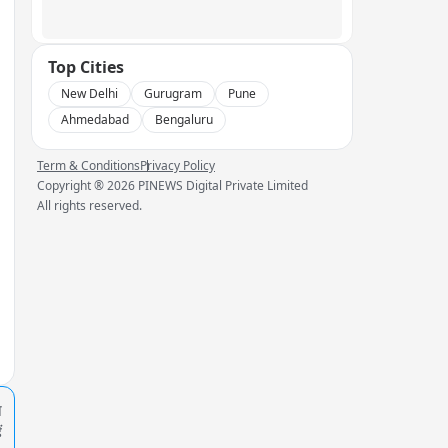
Top Cities
New Delhi
Gurugram
Pune
Ahmedabad
Bengaluru
Term & Conditions
Privacy Policy
Copyright ®
2026
PINEWS Digital Private Limited
All rights reserved.
प
ं