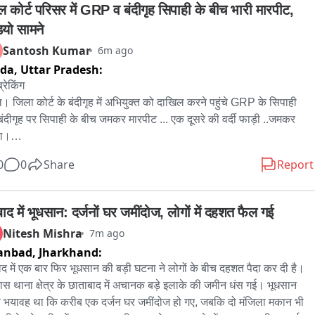
ल कोर्ट परिसर में GRP व बंदीगृह सिपाही के बीच भारी मारपीट, 
है।
ियो सामने
Santosh Kumar
6m ago
ida,
Uttar Pradesh:
्रेकिंग

। जिला कोर्ट के बंदीगृह में अभियुक्त को दाखिल करने पहुंचे GRP के सिपाही 
ंदीगृह पर सिपाही के बीच जमकर मारपीट ... एक दूसरे की वर्दी फाड़ी ..जमकर 
ा।

हियों के बीच मारपीट से कोर्ट परिसर में फैली अफरा तफरी ..

0
0
Share
Report
 में किसी कार्य से पहुंचे संभल सीओ कुलदीप सिंह ने बामुश्किल मामले को शांत 
ा ।

हियों के बीच मारपीट का लाइव वीडियो भी सामने आया ।

ाद में भूधसान: दर्जनों घर जमींदोज, लोगों में दहशत फैल गई
 गृह में अभियुक्त को दाखिल करने को लेकर हुई कहा सुनी बताई जा रही है मारपीट 
Nitesh Mishra
7m ago
जह

anbad,
Jharkhand:
ीट और हंगामे का लाइव वीडियो आया सामने ।

द में एक बार फिर भूधसान की बड़ी घटना ने लोगों के बीच दहशत पैदा कर दी है। 
 न्यायालय चन्दौसी का मामला ।
स थाना क्षेत्र के छाताबाद में अचानक बड़े इलाके की जमीन धंस गई। भूधसान 
 भयावह था कि करीब एक दर्जन घर जमींदोज हो गए, जबकि दो मंजिला मकान भी 