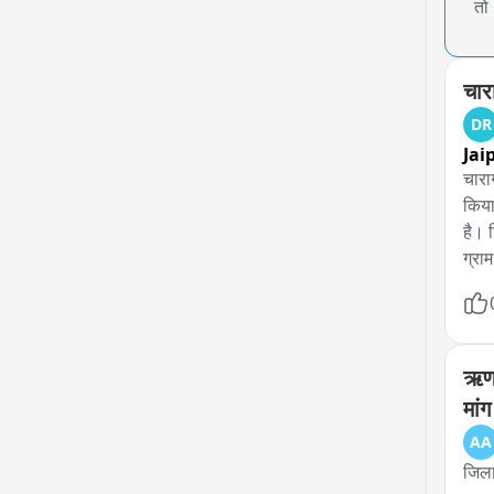
तो
चार
DR
Jai
चारा
किया
है। 
ग्राम
अतिक
ऋण 
मांग
AA
जिला