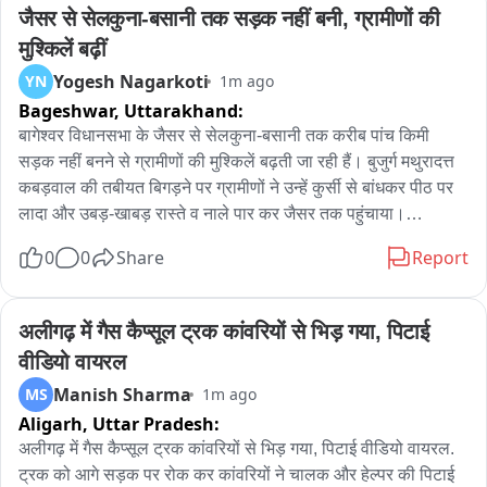
है कि वारदात में राजेश के बड़े भाई राजेंद्र और अन्य लोग शामिल थे, किन्तु 
जैसर से सेलकुना-बसानी तक सड़क नहीं बनी, ग्रामीणों की 
असल वजह पुलिस की जांच के बाद ही स्पष्ट हो पाएगी। पुलिस हर पहलू से 
मुश्किलें बढ़ीं
मामले की जांच कर रही है。
Yogesh Nagarkoti
YN
1m ago
Bageshwar,
Uttarakhand:
बागेश्वर विधानसभा के जैसर से सेलकुना-बसानी तक करीब पांच किमी 
सड़क नहीं बनने से ग्रामीणों की मुश्किलें बढ़ती जा रही हैं। बुजुर्ग मथुरादत्त 
कबड़वाल की तबीयत बिगड़ने पर ग्रामीणों ने उन्हें कुर्सी से बांधकर पीठ पर 
लादा और उबड़-खाबड़ रास्ते व नाले पार कर जैसर तक पहुंचाया।

0
0
Share
Report
ग्रामीणों ने कहा कि सड़क के अभाव में विद्यार्थियों, महिलाओं, बुजुर्गों और 
मरीजों को सबसे अधिक परेशानी होती है। ग्रामीणों ने कहा कि वर्षों से सड़क 
की मांग की जा रही है, लेकिन अब तक निर्माण शुरू नहीं हुआ। उन्होंने 
अलीगढ़ में गैस कैप्सूल ट्रक कांवरियों से भिड़ गया, पिटाई 
प्रशासन और जनप्रतिनिधियों से सड़क को जल्द स्वीकृति देकर निर्माण शुरू 
वीडियो वायरल
कराने की मांग की है।
Manish Sharma
MS
1m ago
Aligarh,
Uttar Pradesh:
अलीगढ़ में गैस कैप्सूल ट्रक कांवरियों से भिड़ गया, पिटाई वीडियो वायरल. 
ट्रक को आगे सड़क पर रोक कर कांवरियों ने चालक और हेल्पर की पिटाई 