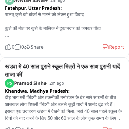
AVNISH SINGH
AS
2m ago
Fatehpur,
Uttar Pradesh:
पालतू कुत्ते को बांकां से मारने को लेकर हुआ विवाद

कुत्ते की मौत पर कुत्ते के मालिक ने दुकानदार को जमकर पीटा

दोनों पक्षों के बीच जमकर हुई मारपीट

0
0
Share
Report
मारपीट का विडियो सोशल मीडिया पर हुआ वायरल

खंडवा में 40 साल पुराने स्कूल मित्रों ने एक साथ पुरानी यादें 
खागा कोतवाली क्षेत्र के ऐलाई गांव का मामला
ताजा कीं
Pramod Sinha
PS
2m ago
Khandwa,
Madhya Pradesh:
दौड़ भाग भरी जिंदगी और तकनीकी मनोरंजन के ढेर सारे साधनों के बीच 
आजकल लोग पिछली जिंदगी और उससे जुड़ी यादों में आनंद ढूंढ रहे हैं। 
इसका एक उदाहरण खंडवा में देखने को मिला, जहां 40 साल पहले स्कूल के 
दिनों को याद करने के लिए 50 और 60 साल के लोग कुछ समय के लिए 
अपने विद्यार्थी जीवन में लौटे, बचपन के दोस्तों के साथ पुरानी यादों को साझा 