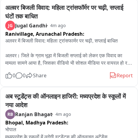
দুষ্কৃতীমূলক কাজ চালানো হচ্ছিল এলাকায়। অভিযুক্ত ও তার ভাইয়ের বিরুদ্ধে 
अलवर बिजली विवाद: महिला ट्रांसफॉर्मर पर चढ़ी, सप्लाई 
মহিলাদের উত্ত্যক্ত ও নির্যাতনের অভিযোগও রয়েছে। ধৃতের বিরুদ্ধে আইনানুগ 
घंटों तक बाधित
ব্যবস্থা নেওয়ার পাশাপাশি ঘটনার তদন্ত শুরু করেছে হাঁসখালী থানার পুলিশ। 
Jugal Gandhi
JG
4m ago
অভিযুক্তদের বিরুদ্ধে কঠোর পদক্ষেপের দাবি জানিয়েছেন এলাকাবাসী。
Ranivillage,
Arunachal Pradesh:
अलवर में बिजली विवाद: महिला ट्रांसफार्मर पर चढ़ी, सप्लाई बाधित

अलवर। जिले के ग्राम भूड़ा में बिजली सप्लाई को लेकर एक विवाद का 
मामला सामने आया है, जिसका वीडियो भी सोशल मीडिया पर वायरल हो रहा 
है। वीडियो में एक महिला थ्री-फेज ट्रांसफार्मर के ऊपरी हिस्से पर खड़ी 
0
0
Share
Report
नजर आ रही है। वह कभी बिजली के तारों को खींचती तो कभी हटाती दिखाई 
देती है, जबकि नीचे मौजूद विद्युत निगम के कर्मचारी उसे बार-बार नीचे उतरने 
के लिए समझाते दिख रहे हैं।

अब स्टूडेंट्स की ऑनलाइन हाजिरी: मध्यप्रदेश के स्कूलों में 
नया आदेश
इस दौरान महिला कर्मचारियों से बहस करती भी नजर आई। वहीं उसका पति 
Ranjan Bhagat
RB
4m ago
नीचे खड़े होकर कथित तौर पर कहता सुनाई दिया कि “मरती है तो मर जाने 
Bhopal,
Madhya Pradesh:
दो, ये तो लाइन काटकर ही नीचे आएगी।” कर्मचारियों का कहना है कि काफी 
समझाने के बावजूद महिला नीचे उतरने को तैयार नहीं थी। बाद में 
भोपाल

अधिकारियों के मौके पर पहुंचने पर समझाइश के बाद महिला को सुरक्षित नीचे 
मध्यप्रदेश के स्कूलों में लगेगी स्टूडेंट्स की ऑनलाइन अटेंडेंस
