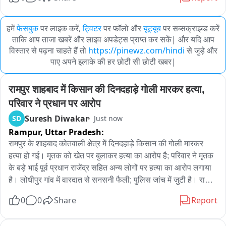
हमें
फेसबुक
पर लाइक करें,
ट्विटर
पर फॉलो और
यूट्यूब
पर सब्सक्राइब्ड करें
ताकि आप ताजा खबरें और लाइव अपडेट्स प्राप्त कर सकें| और यदि आप
विस्तार से पढ़ना चाहते हैं तो
https://pinewz.com/hindi
से जुड़े और
पाए अपने इलाके की हर छोटी सी छोटी खबर|
रामपुर शाहबाद में किसान की दिनदहाड़े गोली मारकर हत्या, 
परिवार ने प्रधान पर आरोप
Suresh Diwakar
SD
Just now
Rampur,
Uttar Pradesh:
रामपुर के शाहबाद कोतवाली क्षेत्र में दिनदहाड़े किसान की गोली मारकर 
हत्या हो गई। मृतक को खेत पर बुलाकर हत्या का आरोप है; परिवार ने मृतक 
के बड़े भाई पूर्व प्रधान राजेंद्र सहित अन्य लोगों पर हत्या का आरोप लगाया 
है। लोधीपुर गांव में वारदात से सनसनी फैली; पुलिस जांच में जुटी है। राजेश 
नामक किसान को कथित तौर पर खेत पर बुलाया गया और उसी समय उसे 
0
0
Share
Report
गोली मार दी गई। आसपास के लोगों में हड़कंप मच गया; पुलिस मौके पर 
पहुंचकर घटनास्थल की जांच कर रही है। मृतक के परिवार ने आरोप लगाया 