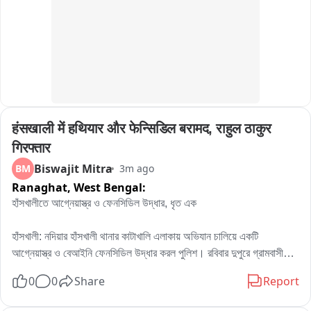
पुरानी मित्रता का उदाहरण पेश किया। आयोजन करने वाले शिक्षक ने बताया 
कि उनकी कोशिश थी कि गुरुजनों के साथ देश और समाज की सेवा में लगे 
विद्यार्थी भी एक साथ आए आपस में मेल मुलाकात करें। पुरानी यादों को ताजा 
करें और बची हुई जिंदगी को इंजॉय करें। इसी उद्देश्य के साथ यह कार्यक्रम 
किया गया था। बाइट, سुभाष शर्मा आयोजक
हंसखाली में हथियार और फेन्सिडिल बरामद, राहुल ठाकुर 
गिरफ्तार
Biswajit Mitra
BM
3m ago
Ranaghat,
West Bengal:
হাঁসখালীতে আগ্নেয়াস্ত্র ও ফেনসিডিল উদ্ধার, ধৃত এক

হাঁসখালী: নদিয়ার হাঁসখালী থানার কাটাখালি এলাকায় অভিযান চালিয়ে একটি 
আগ্নেয়াস্ত্র ও বেআইনি ফেনসিডিল উদ্ধার করল পুলিশ। রবিবার দুপুরে গ্রামবাসীদের 
সহযোগিতায় রাহুল ঠাকুর নামে এক ব্যক্তিকে আটক করে পুলিশ。

0
0
Share
Report
স্থানীয়দের অভিযোগ, দীর্ঘদিন ধরে বন্দুকের ভয় দেখিয়ে জমি দখলসহ विभिन्न 