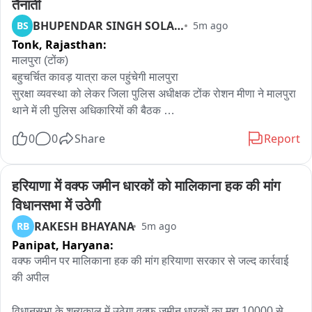
तैनाती
BHUPENDAR SINGH SOLANKI
BS
5m ago
Tonk,
Rajasthan:
मालपुरा (टोंक)

बहुचर्चित कावड़ यात्रा कल पहुंचेगी मालपुरा 

सुरक्षा व्यवस्था को लेकर जिला पुलिस अधीक्षक टोंक रोशन मीणा ने मालपुरा 
थाने में ली पुलिस अधिकारियों की बैठक 

मालपुरा में कल 10 अगस्त को पुलिस छावनी जैसे रहेंगे सुरक्षा के पुख्ता 
0
0
Share
Report
इंतजाम

कांवड़ यात्रा को लेकर पुलिस-प्रशासन पूरी तरह अलर्ट मोड पर 

SP टोंक रोशन मीणा खुद सुरक्षा व्यवस्था की कमान को संभाले हुए है

हरियाणा में वक्फ जमीन धारकों को मालिकाना हक की मांग 
करीब 2 दर्जन RPS अधिकारी सुरक्षा व्यवस्था संभालेंगे

विधानसभा में उठेगी
20 CI, SI/ASI सहित RAC, STF और पुलिस के लगभग 1200 जवान 
RAKESH BHAYANA
RB
5m ago
जगह-जगह रहेंगे तैनात 

Panipat,
Haryana:
50 CCTV कैमरे और 5 ड्रोन से होगी निगरानी

चप्पे-चप्पे पर पुलिस की नजर, शांति एवं कानून व्यवस्था की पूरी पालना 
वक्फ जमीन पर मालिकाना हक की मांग हरियाणा सरकार से जल्द कार्रवाई 
ASP मालपुरा पुष्पेंद्र सिंह, DYSP आशीष प्रजापत और CI चैनाराम बेड़ा 
की अपील

तैयारियों में जुटे

कावड़ यात्रा परम्परागत मार्ग से ही निकलेगी 

विधानसभा के शून्यकाल में उठेगा वक्फ जमीन धारकों का मुद्दा 10000 से 