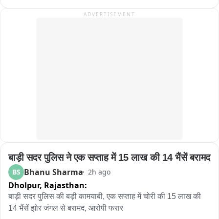
যমরাজ। সামনে দাঁড়িয়ে প্রশ্ন করছেন, “হেলমেট পরে আসোনি কেন? জানো আমি 
करने की मांग को लेकर प्रदर्शन लंबे समय से एसएमएस मेडिकल कॉलेज के 
ADVERTISEMENT
যমরাজ? যে কোনও মুহূর্তে তোমার বাড়িতে পৌঁছে যেতে পারি!” এরপরই শুরু হচ্ছে 
बाहर संविदा कर्मी कर रहे विरोध
‘হিসেব-নিকেশ’। যমরাজের নির্দেশে চিত্রগুপ্ত খাতা খুলে জানতে চাইছেন গাড়ির 
কাগজপত্র ও প্রয়োজনীয় নথি সম্পর্কে। কোথাও নথিপত্রের ঘাটতি ধরা পড়লে 
চিত্রগুপ্তের কণ্ঠে বিস্ময়“যমরাজ, এ তো অবাক কাণ্ড! গাড়ির লাইসেন্স নেই, 
প্রয়োজনীয় নথিপত্রও নেই, হেলমেট নেই!” নাটকীয় এই পরিবেশের মধ্যেই বাইক ও 
চারচাকার চালকদের দেওয়া হচ্ছে গুরুত্বপূর্ণ বার্তা। বাইক আরোহীদের হেলমেট পরার 
অঙ্গীকার করানো হচ্ছে। একইসঙ্গে চারচাকার চালকদের সিটবেল্ট ব্যবহার এবং সমস্ত 
ট্রাফিক আইন মেনে চলার জন্য সচেতন করা হচ্ছে। ট্রাফিক পুলিশের এই অভিনব 
উদ্যোগ দেখতে তেমাথানি বাজার এলাকায় ভিড় জমে যায়। 많은 ব্যক্তি মোবাইল 
ফোনে গোটা সচেতনতা কর্মসূচির ভিডিও ও ছবি তুলে রাখেন। কারও মুখে হাসি, কেউ 
আবার হাততালি দিয়ে ট্রাফিক পুলিশের উদ্যোগকে স্বাগত জানান। সাধারণ মানুষের 
একাংশের মতে, শুধুমাত্র আইন প্রয়োগ বা জরিমানার মাধ্যমে নয়, এমন অভিনব ও 
बाड़ी सदर पुलिस ने एक सप्ताह में 15 लाख की 14 भैंसें बरामद
নাটকীয় পদ্ধতিতে সচেতনতার বার্তা মানুষের কাছে পৌঁছে দিলে তার প্রভাব আরও 
বেশি হতে পারে। পথ নিরাপত্তা সপ্তাহে সবং ও পিংলা পুলিশের এই উদ্যোগ যেন 
Bhanu Sharma
BS
2h ago
হাসির আড়ালে একটি কঠিন বার্তাই দিয়ে গেল হেলমেট ও সিটবেল্ট এড়িয়ে চলা মানেই 
Dholpur,
Rajasthan:
নিজের জীবনকে ঝুঁкির মুখে ঠেলে দেওয়া। তাই রাস্তায় বেরোনোর আগে নিয়ম 
बाड़ी सदर पुलिस की बड़ी कामयाबी, एक सप्ताह में चोरी की 15 लाख की 
মানুন, সতর্ক থাকুন এবং নিরাপদে বাড়ি ফিরুন。
14 भैंसें झोर जंगल से बरामद, आरोपी फरार
