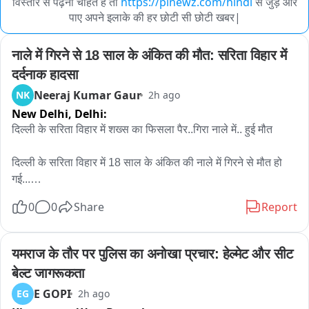
विस्तार से पढ़ना चाहते हैं तो
https://pinewz.com/hindi
से जुड़े और
पाए अपने इलाके की हर छोटी सी छोटी खबर|
नाले में गिरने से 18 साल के अंकित की मौत: सरिता विहार में 
दर्दनाक हादसा
Neeraj Kumar Gaur
NK
2h ago
New Delhi,
Delhi:
दिल्ली के सरिता विहार में शख्स का फिसला पैर..गिरा नाले में.. हुई मौत

दिल्ली के सरिता विहार में 18 साल के अंकित की नाले में गिरने से मौत हो 
गई...

7 अगस्त की शाम को अंकित नोएडा से अपने घर भीम कॉलोनी अली विहार 
0
0
Share
Report
जा रहा था..तभी नाले की पुलिया को क्रोस करने के बाद.. पानी का फ्लो 
ज्यादा था..अंकित को लगा वो निकल जाएगा.. लेकिन उसका पैर फिसला और 
वो नाले में पानी के बहाव के साथ बह गया..
यमराज के तौर पर पुलिस का अनोखा प्रचार: हेल्मेट और सीट 
बेल्ट जागरूकता
E GOPI
EG
2h ago