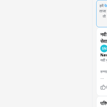
हमें
फ
ताजा 
तो
नवी 
सेवा
SN
Na
नवी 
रुग्
अपघा
होता
अपघा
पश्
उपस्