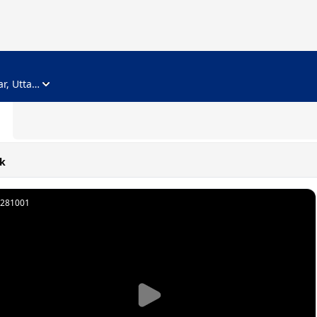
ADVERTISEMENT
Noida, Gautam Buddha Nagar, Uttar Pradesh
k
281001