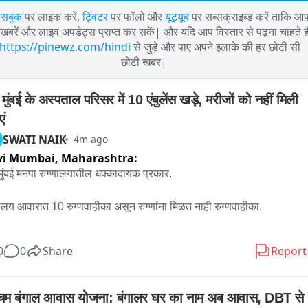
ेसबुक
पर लाइक करें,
ट्विटर
पर फॉलो और
यूट्यूब
पर सब्सक्राइब्ड करें ताकि आ
खबरें और लाइव अपडेट्स प्राप्त कर सकें| और यदि आप विस्तार से पढ़ना चाहते है
https://pinewz.com/hindi
से जुड़े और पाए अपने इलाके की हर छोटी सी
छोटी खबर|
मुंबई के अस्पताल परिसर में 10 एंबुलेंस खड़े, मरीजों को नहीं मिली 
एं
SWATI NAIK
4m ago
vi Mumbai,
Maharashtra:
मुंबई मनपा रुग्णालयातील धक्कादायक प्रकार.

णालय आवारात 10 रुग्णवाहीका असून रुग्णांना मिळत नाही रुग्णवाहीका.

तग्रस्त रुग्ण रुग्णवाहिके समोर मात्र चालकच उपस्थित नसल्याने रुग्णांचे 
0
0
Share
Report
यत हाल.

त ग्रस्त रुग्णाला तात्काळ उपचाराची गरज असतानाच रुग्णवाहिकेचे चालक 
चिम बंगाल आवास योजना: बंगालर घर का नाम अब आवास, DBT से 
थित नसल्याचा धक्कादायक प्रकार समोर.
