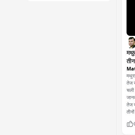
मथुर
तीन
Ma
मथुर
तेज 
चली 
जानक
तेज 
तीनो