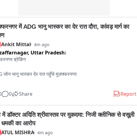
फ्फरनगर में ADG भानु भास्कर का देर रात दौरा, कांवड़ मार्ग का 
मण
Ankit Mittal
4m ago
affarnagar,
Uttar Pradesh:
फरनगर ब्रेकिंग

जोन भानु भास्कर देर रात पहुँचे मुज़फ्फरनगर 

के कांवड़ मार्ग का किया पैदल भृमण 

0
0
Share
Report
ौक अस्थायी थाने का भी किया निरीक्षण 

ा में डॉक्टर अदिति श्रीवास्तव पर मुकदमा: निजी क्लीनिक से वसूली 
ड़ यात्रा क़ो लेकर अधिकारियो क़ो दिए निर्देश 

 धमकी का आरोप
ATUL MISHRA
4m ago
 के साथ DIG व DM और SSP भी रहे मौजूद