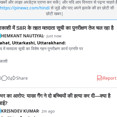
खबरें और लाइव अपडेट्स प्राप्त कर सकें| और यदि आप विस्तार से पढ़ना चाहते है
https://pinewz.com/hindi
से जुड़े और पाए अपने इलाके की हर छोटी सी
छोटी खबर|
तरकाशी में SIIR के तहत मतदाता सूची का पुनरीक्षण तेज चल रहा है
HEMKANT NAUTIYAL
Just now
ahat, Uttarkashi,
Uttarakhand:
 में मतदाता सूची का विशेष गहन पुनरीक्षण कार्य प्रगति पर

रकाशी

रकाशी जनपद में भारत निर्वाचन आयोग के निर्देश पर विशेष गहन पुनरीक्षण 
0
0
Share
Report
ईआर) कार्यक्रम के तहत मतदाता सूची के शुद्धिकरण का कार्य तीव्र गति से चल 
ै। दूसरे चरण में जारी नोटिसों पर नागरिकों से प्राप्त दावों, आपत्तियों और 
ानुसार सुनवाई करते हुए उनका समयबद्ध निस्तारण किया जा रहा है। जनपद की 
भर का आरोप: यादव गैंग ने दो बच्चियों की हत्या कर दी—क्या है 
ं विधानसभाओं के कुल 558 मतदान केंद्रों पर बीएलओ एवं निर्वाचन कार्मिक मुस्तैदी 
चाई?
ार्य कर रहे है अब तक कुल 63717 नोटिसों के sापेक्ष 54933 मतदाताओं को 
KRISNDEV KUMAR
2m ago
स वितरित किए जा चुके हैं। जिनमें से पुरोला विधानसभा में 22426 नोटिसों के 