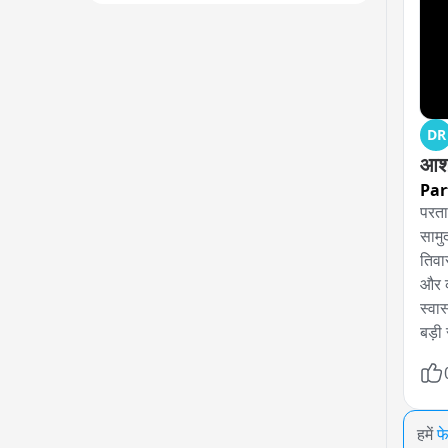
DR
आशा 
Par
परता
सामु
तिवा
और क
स्वा
बड़ी 
हमें
फ