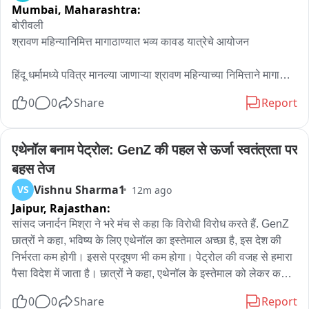
जा रही है। अब इस मामले में पुलिस द्वारा आगे की कार्रवाई की जाएगी।
Mumbai,
Maharashtra:
बोरीवली 

श्रावण महिन्यानिमित्त मागाठाण्यात भव्य कावड यात्रेचे आयोजन

हिंदू धर्मामध्ये पवित्र मानल्या जाणाऱ्या श्रावण महिन्याच्या निमित्ताने मागाठाणे 
विधानसभा क्षेत्रात भव्य कावड यात्रेचे आयोजन करण्यात आले.

0
0
Share
Report
मागाठाणे विधानसभा क्षेत्राचे आमदार प्रकाश सुर्वे यांच्या मार्गदर्शनाखाली 
यांच्या पुढाकाराने या कावड यात्रेचे आयोजन करण्यात आले होते.

एथेनॉल बनाम पेट्रोल: GenZ की पहल से ऊर्जा स्वतंत्रता पर 
बहस तेज
बोरीवली येथील ओंकारेश्वर मंदिरापासून श्री क्षेत्र तुंगारेश्वर मंदिरापर्यंत ही 
Vishnu Sharma1
VS
12m ago
कावड यात्रा काढण्यात आली. विशेष म्हणजे आमदार प्रकाशदादा सुर्वे यांनी 
Jaipur,
Rajasthan:
स्वतः खांद्यावर कावड घेत भक्तांसोबत पायी चालत या यात्रेचा शुभारंभ केला.

सांसद जनार्दन मिश्रा ने भरे मंच से कहा कि विरोधी विरोध करते हैं. GenZ 
यावेळी मोठ्या संख्येने भाविक सहभागी झाले होते. भक्तिमय वातावरणात 
छात्रों ने कहा, भविष्य के लिए एथेनॉल का इस्तेमाल अच्छा है, इस देश की 
जयघोष आणि हर हर महादेवच्या घोषणांनी संपूर्ण परिसर दुमदुमून गेला.
निर्भरता कम होगी। इससे प्रदूषण भी कम होगा। पेट्रोल की वजह से हमारा 
पैसा विदेश में जाता है। छात्रों ने कहा, एथेनॉल के इस्तेमाल को लेकर कहा, 
कुछ हद तक ये ठीक है, लेकिन पुरानी गाड़ियों के बारे में भी सोचना चाहिए। 
0
0
Share
Report
पेट्रोल के दाम कम होने चाहिए.