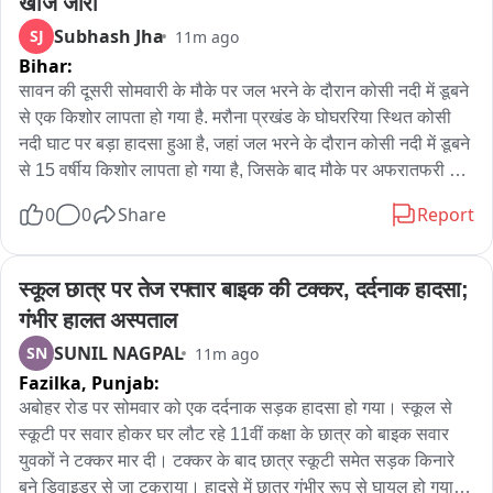
खोज जारी
Subhash Jha
SJ
11m ago
Bihar:
सावन की दूसरी सोमवारी के मौके पर जल भरने के दौरान कोसी नदी में डूबने 
से एक किशोर लापता हो गया है. मरौना प्रखंड के घोघररिया स्थित कोसी 
नदी घाट पर बड़ा हादसा हुआ है, जहां जल भरने के दौरान कोसी नदी में डूबने 
से 15 वर्षीय किशोर लापता हो गया है, जिसके बाद मौके पर अफरातफरी का 
आलम हो गया है. लापता किशोर का नाम 15 वर्षीय सुशील मुखिया बताया 
0
0
Share
Report
गया है, जो कमरेल पंचायत के शिरखररिया गांव निवासी छोटे लाल मुखिया का 
पुत्र बताया जा रहा है. लोग ने बताया कि 15 वर्षीय सुशील मुखिया अपने 
अन्य साथियों के साथ घोघररिया घाट स्थित महादेव मंदिर में पूजा के लिए 
स्कूल छात्र पर तेज रफ्तार बाइक की टक्कर, दर्दनाक हादसा; 
पहुंचा था. इसी दौरान वो जल भरने कोसी नदी में उतरा, बताया गया है कि 
गंभीर हालत अस्पताल
जल भरने के दौरान सुशील गहरे पानी में चले जाने के कारण डूब गया. घटना 
SUNIL NAGPAL
SN
11m ago
के बाद घाट पर अफरातफरी मच गई. सूचना मिलते ही कमरेल नदी थाना के 
Fazilka,
Punjab:
थानाध्यक्ष सुमित कुमार भारती पुलिस टीम के साथ मौके पर पहुंचे, स्थानीय 
लोगों की भीड़ भी मौके पर उमड़ पड़ी है. स्थानीय नाविकों और गौतखोर की 
अबोहर रोड पर सोमवार को एक दर्दनाक सड़क हादसा हो गया। स्कूल से 
मदद से कोसी नदी में डूबे किशोर की खोजबीन जारी है, NDRF टीम को भी 
स्कूटी पर सवार होकर घर लौट रहे 11वीं कक्षा के छात्र को बाइक सवार 
घटना की सुचना दे दी गई है. मालूम हो कि सावन की दूसरी सोमवारी होने के 
युवकों ने टक्कर मार दी। टक्कर के बाद छात्र स्कूटी समेत सड़क किनारे 
कारण जल भरने के लिए घाट पर श्रद्धालुओं की भारी भीड़ मौजूद है.
बने डिवाइडर से जा टकराया। हादसे में छात्र गंभीर रूप से घायल हो गया। 