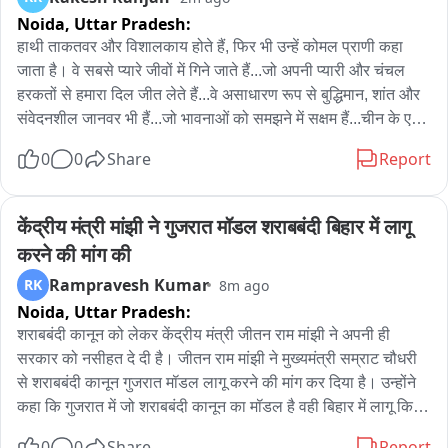
के खिलाफ प्रदर्शन करते हुए विभिन्न जनसमस्याओं को उठाया। प्रदर्शन में 
Noida,
Uttar Pradesh:
मुख्य रूप से सड़कों की बदहाल स्थिति, आपदा के बाद प्रभावित हुए मार्गों की 
हाथी ताकतवर और विशालकाय होते हैं, फिर भी उन्हें कोमल प्राणी कहा 
मरम्मत और सेब सीजन के दौरान बागवानों को पेश आ रही समस्याओं का मुद्दा 
जाता है। वे सबसे प्यारे जीवों में गिने जाते हैं...जो अपनी प्यारी और चंचल 
प्रमुखता से उठाया गया।

हरकतों से हमारा दिल जीत लेते हैं...वे असाधारण रूप से बुद्धिमान, शांत और 
संवेदनशील जानवर भी हैं...जो भावनाओं को समझने में सक्षम हैं...चीन के एक 
जनांदोलन को संबोधित करते हुए पूर्व मंत्री एवं भाजपा नेता गोविंद सिंह ठाकुर 
चिड़ियाघर में एक हाथी का ऐसा ही एक दिल छू लेने वाला वीडियो इंटरनेट पर 
ने प्रदेश सरकार पर विकास कार्यों की अनदेखी करने का आरोप लगाया। 
0
0
Share
Report
फिर से वायरल हो गया

उन्होंने कहा कि प्रदेश में सेब का सीजन पूरे जोर पर है और सेब सीजन शुरू 
होने से पहले हर सरकार सड़कों की स्थिति सुधारने को प्राथमिकता देती 
हाथी ने बच्चे की चप्पल लौटाई

रही है, ताकि बागवानों को अपनी फसल मंडियों तक पहुंचाने में किसी तरह की 
केंद्रीय मंत्री मांझी ने गुजरात मॉडल शराबबंदी बिहार में लागू 
वीडियो ने जीता नेटिजंस का दिल
परेशानी न हो।

करने की मांग की
Rampravesh Kumar
RK
8m ago
गोविंद सिंह ठाकुर ने आरोप लगाया कि कांग्रेस सरकार के लगभग चार वर्ष 
Noida,
Uttar Pradesh:
पूरे होने को हैं, लेकिन वर्ष 2023 की आपदा के बाद क्षतिग्रस्त हुई कई 
शराबबंदी कानून को लेकर केंद्रीय मंत्री जीतन राम मांझी ने अपनी ही 
सड़कों की स्थिति आज भी नहीं सुधारी गई है। उन्होंने कहा कि सड़कों की 
सरकार को नसीहत दे दी है। जीतन राम मांझी ने मुख्यमंत्री सम्राट चौधरी 
खराब हालत का सीधा असर किसानों और बागवानों पर पड़ रहा है। खराब 
से शराबबंदी कानून गुजरात मॉडल लागू करने की मांग कर दिया है। उन्होंने 
सड़कों के कारण कई बार बागवान समय पर अपनी फसल सब्जी मंडियों तक 
कहा कि गुजरात में जो शराबबंदी कानून का मॉडल है वही बिहार में लागू किया 
नहीं पहुंचा पाते, जिससे उन्हें आर्थिक नुकसान उठाना पड़ता है।

जाए। उन्होंने कहा कि मैं पहले से कह रहा हूं कानून अच्छा है लेकिन कानून 
0
0
Share
Report