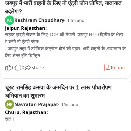
जयपुर में भारी वाहनों के लिए नो एंट्री जोन घोषित, यातायात 
बदलेगा?
Kashiram Choudhary
KC
14m ago
Jaipur,
Rajasthan:
सड़क हादसे रोकने के लिए TCB की तैयारी, जयपुर RTO द्वितीय के क्षेत्र 
में बनेंगे नो एंट्री जोन! 

- जयपुर शहर में ट्रैफिक कंट्रोल बोर्ड की पहल, भारी वाहनों के आवागमन के 
लिए क्षेत्र होंगे चिन्हित 

- सीकर रोड, वीकेआई क्षेत्र में होते हैं अधिक हादसे, TCB के निर्णय पर 
0
0
Share
Report
हादसे कम करने की योजना 

जयपुर।

चूरू: रामसिंह कसवा के जन्मदिन पर 1 लाख पौधारोपण 
राजधानी जयपुर में पिछले एक वर्ष के दौरान भारी वाहनों से कई बड़ी दुर्घटनाएं 
अभियान का शुभारंभ
हुई हैं। हरमाड़ा, 200 फुट एक्सप्रेस वे और सीकर रोड क्षेत्र में हादसों की 
Navratan Prajapat
NP
15m ago
संख्या अधिक रही है। अब जयपुर शहर में ट्रैफिक कंट्रोल बोर्ड ने इन 
Churu,
Rajasthan:
हादसों पर रोक लगाने के लिए प्लानिंग शुरू कर दी है। इसके लिए परिवहन 
विभाग, ट्रैफिक पुलिस और एनएचएआई द्वारा संयुक्त रूप से तैयारी की 
चूरू।

जाएगी। सड़क सुरक्षा के लिहाज से परिवहन विभाग के जयपुर आरटीओ 