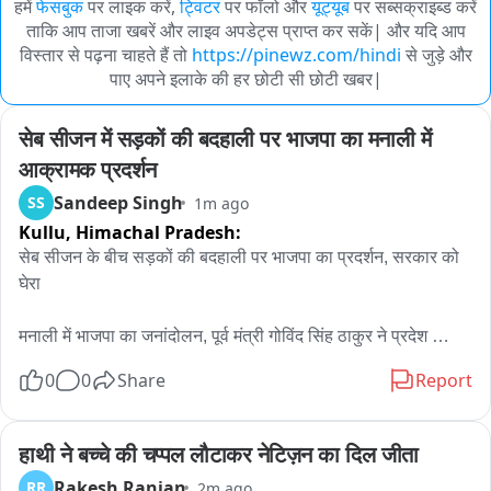
हमें
फेसबुक
पर लाइक करें,
ट्विटर
पर फॉलो और
यूट्यूब
पर सब्सक्राइब्ड करें
ताकि आप ताजा खबरें और लाइव अपडेट्स प्राप्त कर सकें| और यदि आप
विस्तार से पढ़ना चाहते हैं तो
https://pinewz.com/hindi
से जुड़े और
पाए अपने इलाके की हर छोटी सी छोटी खबर|
सेब सीजन में सड़कों की बदहाली पर भाजपा का मनाली में 
आक्रामक प्रदर्शन
Sandeep Singh
SS
1m ago
Kullu,
Himachal Pradesh:
सेब सीजन के बीच सड़कों की बदहाली पर भाजपा का प्रदर्शन, सरकार को 
घेरा

मनाली में भाजपा का जनांदोलन, पूर्व मंत्री गोविंद सिंह ठाकुर ने प्रदेश 
सरकार पर साधा निशाना

0
0
Share
Report
प्रदेश कांग्रेस सरकार की कथित जनविरोधी नीतियों और विकास कार्यों में 
कथित ठहराव के विरोध में भारतीय जनता पार्टी द्वारा मनाली में जनांदोलन 
हाथी ने बच्चे की चप्पल लौटाकर नेटिज़न का दिल जीता
किया। इस दौरान भाजपा कार्यकर्ताओं और स्थानीय लोगों ने प्रदेश सरकार 
Rakesh Ranjan
RR
2m ago