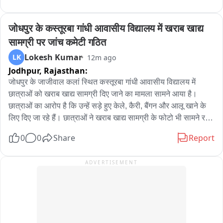
जोधपुर के कस्तूरबा गांधी आवासीय विद्यालय में खराब खाद्य 
सामग्री पर जांच कमेटी गठित
Lokesh Kumar
LK
12m ago
Jodhpur,
Rajasthan:
जोधपुर के जाजीवाल कलां स्थित कस्तूरबा गांधी आवासीय विद्यालय में 
छात्राओं को खराब खाद्य सामग्री दिए जाने का मामला सामने आया है। 
छात्राओं का आरोप है कि उन्हें सड़े हुए केले, कैरी, बैंगन और आलू खाने के 
लिए दिए जा रहे हैं। छात्राओं ने खराब खाद्य सामग्री के फोटो भी सामने रखे 
हैं। शिकायत के बाद शिक्षा विभाग ने मामले को गंभीरता से लेते हुए जांच 
0
0
Share
Report
कमेटी का गठन किया है...छात्राओं का कहना है कि स्कूल में लंबे समय से 
खाने की गुणवत्ता को लेकर परेशानी है। उनका आरोप है कि कई बार सड़ी 
ADVERTISEMENT
और खराब सब्जियां तथा फल खाने के लिए दिए जाते हैं। छात्राओं ने इसकी 
शिकायत अधिकारियों से की। 6 अगस्त को अतिरिक्त जिला परियोजना 
समन्वयक रजनी शेखावत भी स्कूल पहुंचीं और मामले की जानकारी ली....

वहीं, शिकायत के बाद छात्राओं पर शिकायत वापस लेने के लिए दबाव बनाने 