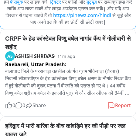
हमें
फेसबुक
पर लाइक करें,
ट्विटर
पर फॉलो और
यूट्यूब
पर सब्सक्राइब्ड करें
ताकि आप ताजा खबरें और लाइव अपडेट्स प्राप्त कर सकें| और यदि आप
विस्तार से पढ़ना चाहते हैं तो
https://pinewz.com/hindi
से जुड़े और
पाए अपने इलाके की हर छोटी सी छोटी खबर|
CRPF के हेड कांस्टेबल विष्णु बघेल नागांव कैंप में गोलीबारी से 
शहीद
ASHISH SHRIVAS
AS
11m ago
Raebareli,
Uttar Pradesh:
बालाघाट जिले के परसवाड़ा तहसील अंतर्गत ग्राम भीकेवाड़ा (शेरपार) 
निवासी सीआरपीएफ के हेड कांस्टेबल विष्णु बघेल असम के नौगांव स्थित कैंप 
में हुई गोलीबारी की दुखद घटना में वीरगति को प्राप्त हो गए थे। 44 वर्षीय 
विष्णु बघेल श्रीराम बघेल के इकलौते पुत्र थे और सीआरपीएफ की 34वीं 
बटालियन में पदस्थ थे।

0
0
Share
Report
जानकारी अनुसार, 4 अगस्त की सुबह करीब 7 बजे 34 वीं बटालियन के 
नौगांव कैंप में गेट गार्ड ड्यूटी पर तैनात ASI बलानी प्रेमावरम ने गार्ड रूम से 
हरिद्वार में भारी बारिश के बीच कांवड़िये हर की पौड़ी पर जल 
इंसास राइफल उठाकर क्वार्टर गार्ड में अचानक फायरिंग शुरू कर दी। इस 
यात्रा जुटे