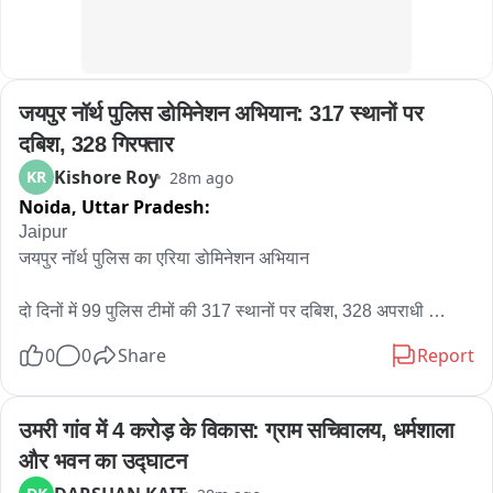
चेहल्लुम के अवसर पर सुरक्षा व्यवस्था पूरी तरह चाक-चौबंद रही। चौकी 
प्रभारी उपनिरीक्षक अंकित सिंह बघेल, उपनिरीक्षक सुरेश चंद तथा पुलिस 
बल पूरे समय मुस्तैदी के साथ तैनात रहा। संवेदनशील स्थलों पर लगातार 
गश्त की गई और जुलूसों की निगरानी की जाती रही। पुलिस-प्रशासन की 
जयपुर नॉर्थ पुलिस डोमिनेशन अभियान: 317 स्थानों पर 
सतर्कता तथा स्थानीय लोगों के सहयोग से चेहल्लुम का समस्त आयोजन 
शांतिपूर्ण एवं सौहार्दपूर्ण वातावरण में संपन्न हुआ।
दबिश, 328 गिरफ्तार
Kishore Roy
KR
28m ago
Noida,
Uttar Pradesh:
Jaipur 

जयपुर नॉर्थ पुलिस का एरिया डोमिनेशन अभियान

दो दिनों में 99 पुलिस टीमों की 317 स्थानों पर दबिश, 328 अपराधी 
गिरफ्तार

0
0
Share
Report
डीसीपी नॉर्थ करण शर्मा के नेतृत्व में चलाया गया अभियान 

उमरी गांव में 4 करोड़ के विकास: ग्राम सचिवालय, धर्मशाला 
अभियान के दौरान 56 केस दर्ज किए गए 

और भवन का उद्घाटन