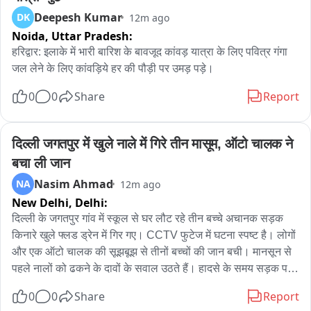
दौरान विष्णु बघेल के पेट में गोली लगी। उन्हें तत्काल अस्पताल ले जाया गया, 
Deepesh Kumar
DK
12m ago
लेकिन उपचार के दौरान उन्होंने दम तोड़ दिया। घटना के बाद आरोपी ASI 
Noida,
Uttar Pradesh:
बैरक पहुंचा, जहां उसने फिर गोलीबारी की। इस हमले में SI राम नवल सिंह 
यादव की मौके पर ही मौत हो गई, जबकि ASI माने गोबिंद के पैर में गोली 
हरिद्वार: इलाके में भारी बारिश के बावजूद कांवड़ यात्रा के लिए पवित्र गंगा 
लगने से वे घायल हो गए। बाद में आरोपी ASI ने उसी राइफल से स्वयं को 
जल लेने के लिए कांवड़िये हर की पौड़ी पर उमड़ पड़े।
गोली मारकर आत्महत्या कर ली। शहीद विष्णु बघेल के निधन से क्षेत्र में शोक 
0
0
Share
Report
की लहर दौड़ गई थी। शहीद विष्णु बघेल का तिरंगे में लिपटा पार्थिव शरीर 
आज उनके पारंपरिक गांव भीकेवाड़ा (शेरपार) पहुंचा, जहां उनके अंतिम दर्शन 
के लिए क्षेत्र के कई जनप्रतिनिधि और हजारों की संख्या में लोग पहुंचे। 
दिल्ली जगतपुर में खुले नाले में गिरे तीन मासूम, ऑटो चालक ने 
उनके पार्थिव शरीर को CRPF के सजे धजे वाहन पर रखकर क्षेत्र भ्रमण 
बचा ली जान
उपरांत मोक्षधाम पहुंचा, जहां CRPF के जवानों ने उन्हें गार्ड ऑफ ऑनर 
Nasim Ahmad
NA
12m ago
दिया। इसके बाद पूरे राजकीय सम्मान के साथ उनका अंतिम संस्कार किया 
New Delhi,
Delhi:
गया।
दिल्ली के जगतपुर गांव में स्कूल से घर लौट रहे तीन बच्चे अचानक सड़क 
किनारे खुले फ्लड ड्रेन में गिर गए। CCTV फुटेज में घटना स्पष्ट है। लोगों 
और एक ऑटो चालक की सूझबूझ से तीनों बच्चों की जान बची। मानसून से 
पहले नालों को ढकने के दावों के सवाल उठते हैं। हादसे के समय सड़क पर 
ट्रैफिक जाम था; मौके पर मौजूद लोगों ने नाले से बच्चों को बाहर निकाला। 
0
0
Share
Report
प्रशासन की तैयारी पर सवाल उठते हैं क्योंकि राजधानी में कई फ्लड ड्रेन 