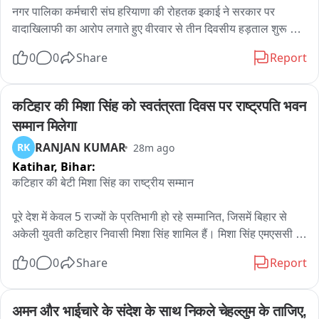
नगर पालिका कर्मचारी संघ हरियाणा की रोहतक इकाई ने सरकार पर 
वादाखिलाफी का आरोप लगाते हुए वीरवार से तीन दिवसीय हड़ताल शुरू कर 
दी है। सभी कर्मचारी नगर निगम कार्यालय परिसर में हड़ताल पर बैठ गए। 
0
0
Share
Report
जिसके चलते सफाई व्यवस्था पटरी से उतर गई और सड़कों पर कचरा फैल 
रहा है। कुछ जगह कूड़े के वाहनों को सड़क के बीच में खाली कराया जा रहा 
है। इकाई प्रधान शंभू टांक ने बताया कि मांगें पूरी नहीं होने से 8 अगस्त तक 
कटिहार की मिशा सिंह को स्वतंत्रता दिवस पर राष्ट्रपति भवन 
तीन दिवसीय हड़ताल रहेगी। उन्होंने बताया कि 13 मई को सरकार के साथ 
सम्मान मिलेगा
हुई वार्ता में कर्मचारियों की मांगों से संबंधित परिपत्र अभी तक जारी नहीं किए 
RANJAN KUMAR
RK
28m ago
गए हैं। सरकार ने मांगें नहीं मानीं तो यह हड़ताल अनिश्चितकालीन हो 
Katihar,
Bihar:
जाएगी।
कटिहार की बेटी मिशा सिंह का राष्ट्रीय सम्मान

पूरे देश में केवल 5 राज्यों के प्रतिभागी हो रहे सम्मानित, जिसमें बिहार से 
अकेली युवती कटिहार निवासी मिशा सिंह शामिल हैं। मिशा सिंह एमएससी 
एग्रीकल्चर की छात्रा हैं और स्टार्टअप के जरिए देश में मछली और अन्य खाद्य 
0
0
Share
Report
पदार्थों की गुणवत्ता को अंतिम उपभोक्ता तक सुरक्षित पहुंचाने के क्षेत्र में कार्य 
कर रही हैं। बिहार के किशनगंज से शिक्षा लेने वाली मिशा सिंह पिछले 2023 
से लॉजिस्टिक्स मार्केटिंग और ट्रांसपोर्टिंग के क्षेत्र में सक्रिय हैं। उन्होंने 
अमन और भाईचारे के संदेश के साथ निकले चेहल्लुम के ताजिए, 