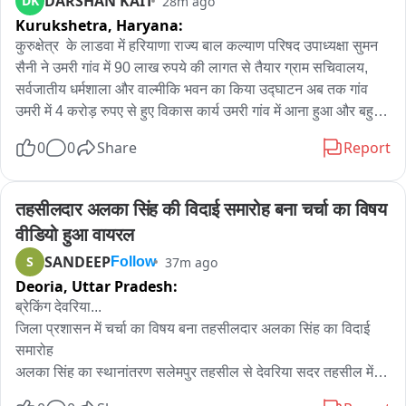
DARSHAN KAIT
DK
28m ago
अवैध हथियार, मादक पदार्थ, अवैध शराब, नकदी और एक ट्रैक्टर जब्त
Kurukshetra,
Haryana:
कुरुक्षेत्र  के लाडवा में हरियाणा राज्य बाल कल्याण परिषद उपाध्यक्षा सुमन 
सैनी ने उमरी गांव में 90 लाख रुपये की लागत से तैयार ग्राम सचिवालय, 
सर्वजातीय धर्मशाला और वाल्मीकि भवन का किया उद्घाटन अब तक गांव 
उमरी में 4 करोड़ रुपए से हुए विकास कार्य उमरी गांव में आना हुआ और बहुत 
से कार्य हैं, उमरी के अंदर  चार करोड़ के लगभग कार्य हुए है उमरी गांव के 
0
0
Share
Report
अंदर हुए और आज वाल्मीकी धर्मशाला में 28 लाख 25 हजार के करीब की 
लागत से ये भवन बना है, और सर्वजाति धर्मशाला 28 लाख के करीब इसका 
शिलान्यास उद्घाटन किया गया है, और पंचायत भवन के लिए 33 लाख के 
तहसीलदार अलका सिंह की विदाई समारोह बना चर्चा का विषय 
द्वारा उद्घाटन किया गया है और इसी तरीके से बहुत से कार्य  मुख्यमंत्री के 
वीडियो हुआ वायरल
द्वारा हर गांव के अंदर किए जा रहे हैं और हर गांव के अंदर 21,21 लाख की 
SANDEEP
S
37m ago
Follow
राशि दी जा रही है और जिस तरीके से सबका साथ सबका विकास का 
Deoria,
Uttar Pradesh:
प्रयास का मूल मंत्र लेकर प्रदेश के मुख्यमंत्री चल रहे हैं और हमारे देश के 
प्रधानमंत्री  की सोच है कि 2047 तक भारत को विकसित भारत बनाना है, 
ब्रेकिंग देवरिया...

उसमें अहम भूमिका हरियाणा की रहेगी. और इसी तरीके से आज सभी को मैं 
जिला प्रशासन में चर्चा का विषय बना तहसीलदार अलका सिंह का विदाई 
बहुत-बहुत बधाई और बहुत-बहुत शुभकामनाएं देती हूँ.
समारोह

अलका सिंह का स्थानांतरण सलेमपुर तहसील से देवरिया सदर तहसील में 
हुआ है,
