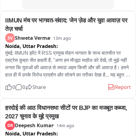
IIMUN मंच पर भागवत-संवाद: जेन ज़ेड और युवा आवाज़ पर 
तेज़ चर्चा
Shweta Verma
SV
13m ago
Noida,
Uttar Pradesh:
मुंबई: IIMUN इवेंट में RSS प्रमुख मोहन भागवत के साथ बातचीत पर 
एक्ट्रेस कुब्रा सैत कहती हैं, "अगर हम मौजूदा माहौल को देखें, तो मुझे नहीं 
लगता कि युवाओं की आवाज़ से ज़्यादा अहम किसी और की आवाज़ है। हमने 
हाल ही में उनके विरोध प्रदर्शन और सोचने का तरीका देखा है... यह बहुत 
ज़रूरी है कि हम उनकी बात सुनें..." बीजेपी नेता पंकजा गोपीनाथ मुंडे कहती 
0
0
Share
Report
हैं, "मुझे लगता है कि IIMUN ने आज एक शानदार कार्यक्रम आयोजित 
किया, जिसमें 'जेन अल्फा' और 'जेन ज़ेड' के सदस्य शामिल हुए। ऋषभ 
(IIMUN के संस्थापक) ने परम पूज्य मोहन भागवत जी के साथ बहुत अच्छी 
हरदोई की आठ विधानसभा सीटों पर BJP का मजबूत कब्जा, 
बातचीत की। उस बातचीत के हर शब्द और हर लाइन से एक साफ़ दिशा 
2027 चुनाव के मुद्दे प्रमुख
मिली। मोहन जी ने सभी सवालों کا जवाब बहुत संवेदनशीलता के साथ 
Deepesh Kumar
DK
14m ago
दिया। उन्होंने कीमती सुझाव दिए और हर बात को बहुत साफ़-साफ़ 
Noida,
Uttar Pradesh:
समझाया..." अमृता फडणवीस - आइए आगे की ओर देखें हमारे बच्चों की 