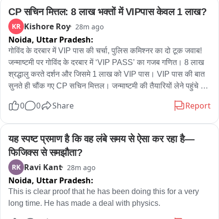
CP सचिन मित्तल: 8 लाख भक्तों में VIPपास केवल 1 लाख?
Kishore Roy
KR
28m ago
Noida,
Uttar Pradesh:
गोविंद के दरबार में VIP पास की चर्चा, पुलिस कमिश्नर का दो टूक जवाब! 
जन्माष्टमी पर गोविंद के दरबार में ‘VIP PASS’ का गजब गणित। 8 लाख 
श्रद्धालु करते दर्शन और जिसमे 1 लाख को VIP पास। VIP पास की बात 
सुनते ही चौंक गए CP सचिन मित्तल। जन्माष्टमी की तैयारियों लेने पहुंचे थे 
पुलिस कमिश्नर सचिन मित्तल। मंदिर प्रबंधन की ओर से पुलिस कमिश्नर 
0
0
Share
Report
को कराया गया अवगत। मंदिर के मुख्य गेट पर VIP और आम श्रद्धालुओं की 
अलग-अलग लाइन की जानकारी। प्रबंधन ने बताया—एक लाख श्रद्धालुओं 
को मिलता है VIP PASS, एक लाख VIP सुनकर CP ने तुरंत पूछा-बाकी 
यह स्पष्ट प्रमाण है कि वह लंबे समय से ऐसा कर रहा है—
श्रद्धालु? फिर आया पुलिस कमिश्नर का हटकर जवाब। एक लाख को ही 
फिजिक्स से समझौता?
क्यों... सारे 8 लाख श्रद्धालुओं को VIP PASS दे दो। सारी समस्या ही 
Ravi Kant
RK
28m ago
खत्म हो जाएगी-CP सचिन मित्तल। जन्माष्टमी से पहले दर्शन व्यवस्था पर 
Noida,
Uttar Pradesh:
CP की पैनी नजर। एडिशनल CP डॉ. राजीव पचार, DCP नॉर्थ करण 
शर्मा, DCP ट्रैफिक योगेश गोयल भी रहे विजिट के दौरान मौजूद।
This is clear proof that he has been doing this for a very 
long time. He has made a deal with physics.