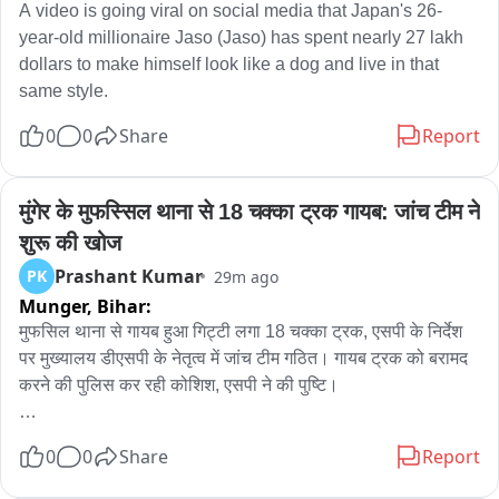
A video is going viral on social media that Japan's 26-
year-old millionaire Jaso (Jaso) has spent nearly 27 lakh 
dollars to make himself look like a dog and live in that 
same style.
0
0
Share
Report
मुंगेर के मुफस्सिल थाना से 18 चक्का ट्रक गायब: जांच टीम ने 
शुरू की खोज
Prashant Kumar
PK
29m ago
Munger,
Bihar:
मुफसिल थाना से गायब हुआ गिट्टी लगा 18 चक्का ट्रक, एसपी के निर्देश 
पर मुख्यालय डीएसपी के नेतृत्व में जांच टीम गठित। गायब ट्रक को बरामद 
करने की पुलिस कर रही कोशिश, एसपी ने की पुष्टि। 

मुंगेर जिले के मुफस्सिल थाना परिसर से अवैध गिट्टी लगा 18 चक्का ट्रक 
0
0
Share
Report
रहस्यमय ढंग से गायब होने का मामला सामने आया है। इस घटना के बाद से 
ही पुलिस प्रशासन और खनन विभाग में हड़कंप मच गया है। हैरानी की बात 