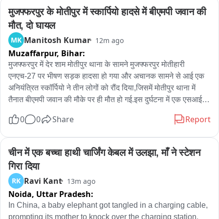
मुजफ्फरपुर के मोतीपुर में स्कार्पियो हादसे में बीएमपी जवान की 
मौत, दो घायल
Manitosh Kumar
MK
12m ago
Muzaffarpur,
Bihar:
मुजफ्फरपुर में देर शाम मोतीपुर थाना के सामने मुजफ्फरपुर मोतीहारी 
एनएच-27 पर भीषण सड़क हादसा हो गया और अचानक सामने से आई एक 
अनियंत्रित स्कॉर्पियो ने तीन लोगों को रौंद दिया,जिसमें मोतीपुर थाना में 
तैनात बीएमपी जवान की मौके पर ही मौत हो गई.इस दुर्घटना में एक एसआई 
समेत दो लोग गंभीर रूप से घायल हो गए.घटना के बाद मौके पर अफरा तफरी 
0
0
Share
Report
मच गई और घायलों को तत्काल ईलाज के लिए अस्पताल में भर्ती कराया गया 
है.मृतक बीएमपी जवान की पहचान भार्गव भूषण के रूप में हुई है,जो मोतीपुर 
थाना में तैनात था.वहीं घायलों में मोतीपुर थाना में पदस्थापित एसआई धर्मेंद्र 
चीन में एक बच्चा हाथी चार्जिंग केबल में उलझा, माँ ने स्टेशन 
कुमार और स्थानीय दुकानदार विनोद कुमार पटेल शामिल हैं.दोनों घायलों को 
गिरा दिया
तत्काल इलाज के लिए अस्पताल ले जाया गया, जहां उनकी हालत नाजुक 
Ravi Kant
RK
13m ago
बताई जा रही है.

Noida,
Uttar Pradesh:
घटना की सूचना मिलते ही पुलिस मौके पर पहुंच कर कारवाई सुरु कर दी 
In China, a baby elephant got tangled in a charging cable, 
है.पुलिस ने फिलहाल आरोपी स्कार्पियो चालक को गिरफ्तार कर लिया 
prompting its mother to knock over the charging station.