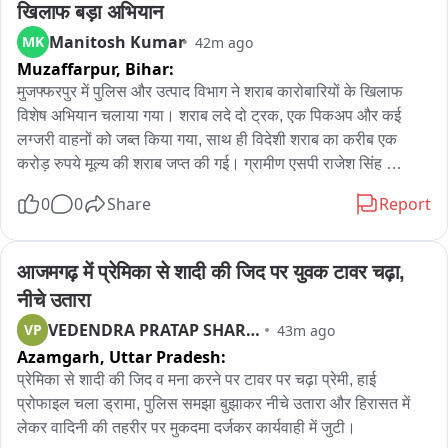
खिलाफ बड़ा अभियान
Manitosh Kumar
MK
42m ago
Muzaffarpur,
Bihar:
मुजफ्फरपुर में पुलिस और उत्पाद विभाग ने शराब कारोबारियों के खिलाफ 
विशेष अभियान चलाया गया। शराब लदे दो ट्रक, एक पिकअप और कई 
लग्जरी वाहनों को जब्त किया गया, साथ ही विदेशी शराब का करीब एक 
करोड़ रुपये मूल्य की शराब जप्त की गई। ग्रामीण एसपी राजेश सिंह 
प्रभाकर के निर्देश पर जिले के तीन थाना क्षेत्रों में कार्रवाई की गई। बोचहा 
0
0
Share
Report
थाना क्षेत्र से एक पिकअप पर लदी शराब की खेप जप्त, गरहा थाना पुलिस ने 
बियर लदा कंटेनर ट्रक के साथ एक स्कार्पियो और एक कार को जप्त किया; 
मीनापुर थाना पुलिस ने एक ट्रक और पिकअप पर लोड शराब बरामद की। 
आजमगढ़ में प्रेमिका से शादी की जिद पर युवक टावर चढ़ा, 
हालांकि कार्रवाई के दौरान किसी कारोबारी की गिरफ्तारी नहीं हुई; पुलिस अब 
नीचे उतारा
कारोबारियों की पहचान में लगी है। उत्पाद विभाग ने तीन थाना क्षेत्रों में 
VEDENDRA PRATAP SHARMA
VP
43m ago
अलग-अलग कार्रवाई करते हुए शराब लोड दो लग्जरी वाहन के साथ तीन 
Azamgarh,
Uttar Pradesh:
लोगों को गिरफ्तार किया और एक घर से भारी मात्रा में शराब बरामद की। 
गुप्त सूचना के आधार पर सकरा थाना के बाजी चौक पर हरियाणा नंबर की 
प्रेमिका से शादी की जिद व मना करने पर टावर पर चढ़ा प्रेमी, हाई 
महिंद्रा पिकअप की घेराबंदी कर 10 पेटी विदेशी शराब बरामद हुई; चालक 
प्रोफाइल चला ड्रामा, पुलिस समझा बुझाकर नीचे उतारा और हिरासत में 
अजय कुमार (हरियाणा) और एक अन्य मोहम्मद जियाउल (वैशाली) के रूप में 
लेकर वादिनी की तहरीर पर मुकदमा दर्जकर कार्यवाही में जुटी।
