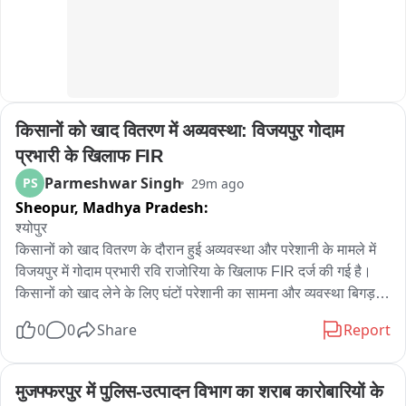
करने का प्रयास किया जा रहा है।

बाइट - सैयद इमरान मसूद एसपी मुंगेर
किसानों को खाद वितरण में अव्यवस्था: विजयपुर गोदाम 
प्रभारी के खिलाफ FIR
Parmeshwar Singh
PS
29m ago
Sheopur,
Madhya Pradesh:
श्योपुर

किसानों को खाद वितरण के दौरान हुई अव्यवस्था और परेशानी के मामले में 
विजयपुर में गोदाम प्रभारी रवि राजोरिया के खिलाफ FIR दर्ज की गई है। 
किसानों को खाद लेने के लिए घंटों परेशानी का सामना और व्यवस्था बिगड़ने 
के बाद सड़क पर जाम की स्थिति को बताया गया वजह, इस मामले में किसानों 
0
0
Share
Report
के बयान दर्ज किए गए हैं। पुलिस ने BNS की धारा 316(5) के तहत 
प्रकरण दर्ज किया गया, किसानों को खाद वितरण में आगे परेशानी न हो, 
इसके लिए सोमवार को श्योपुर से अतिरिक्त स्टाफ बुलाया जाएगा। प्रशासन 
मुजफ्फरपुर में पुलिस-उत्पादन विभाग का शराब कारोबारियों के 
की मौजूदगी में सभी किसानों को खाद वितरित करने की व्यवस्था की जाएगी