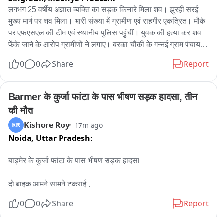
लगभग 25 वर्षीय अज्ञात व्यक्ति का सड़क किनारे मिला शव। झुरही सरई 
मुख्य मार्ग पर शव मिला। भारी संख्या में ग्रामीण एवं राहगीर एकत्रित। मौके 
पर एफएसएल की टीम एवं स्थानीय पुलिस पहुंचीं। युवक की हत्या कर शव 
फेंके जाने के आरोप ग्रामीणों ने लगाए। बरका चौकी के गन्नई ग्राम पंचायत 
भवन के पास युवक का शव मिला। मौके पर पूर्व मंत्री बंस मणि प्रसाद वर्मा ने 
0
0
Share
Report
हत्या के आरोप लगाए। एफएसएल टीम मौके पर जांच कर रही है। भारी भीड़ 
घटनास्थल पर मौजूद है।
Barmer के कुर्जा फांटा के पास भीषण सड़क हादसा, तीन 
की मौत
Kishore Roy
KR
17m ago
Noida,
Uttar Pradesh:
बाड़मेर के कुर्जा फांटा के पास भीषण सड़क हादसा

दो बाइक आमने सामने टकराई , 

0
0
Share
Report
सड़क हादसे में 3 लोगों की मौके पर ही मौत
