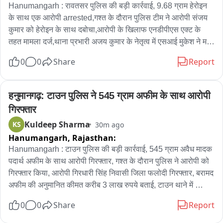
Hanumangarh : रावतसर पुलिस की बड़ी कार्रवाई, 9.68 ग्राम हेरोइन 
के साथ एक आरोपी arrested,गश्त के दौरान पुलिस टीम ने आरोपी संजय 
कुमार को हेरोइन के साथ दबोचा,आरोपी के खिलाफ एनडीपीएस एक्ट के 
तहत मामला दर्ज,थाना प्रभारी अजय कुमार के नेतृत्व में एसआई मुकेश ने मय 
टीम की कार्रवाई
0
0
Share
Report
हनुमानगढ़: टाउन पुलिस ने 545 ग्राम अफीम के साथ आरोपी 
गिरफ्तार
Kuldeep Sharma
KS
30m ago
Hanumangarh,
Rajasthan:
Hanumangarh : टाउन पुलिस की बड़ी कार्रवाई, 545 ग्राम अवैध मादक 
पदार्थ अफीम के साथ आरोपी गिरफ्तार, गश्त के दौरान पुलिस ने आरोपी को 
गिरफ्तार किया, आरोपी गिरधारी सिंह निवासी जिला फलोदी गिरफ्तार, बरामद 
अफीम की अनुमानित कीमत करीब 3 लाख रुपये बताई, टाउन थाने में 
एनडीपीएस एक्ट के तहत मामला दर्ज, आरोपी के खिलाफ फलोदी थाने में पूर्व 
0
0
Share
Report
में हत्या के प्रयास और आर्म्स एक्ट का मामला दर्ज होने की जानकारी, 
कार्रवाई में कांस्टेबल राकेश कुमार की भूमिका और एसआई रामकेर ने मय टीम 