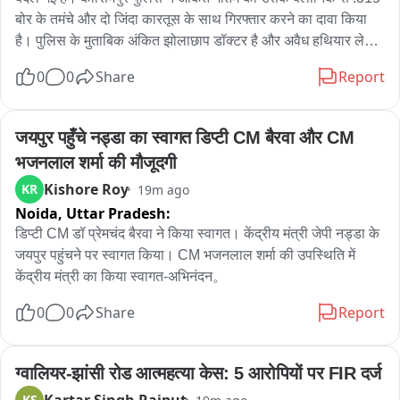
बोर के तमंचे और दो जिंदा कारतूस के साथ गिरफ्तार करने का दावा किया 
है। पुलिस के मुताबिक अंकित झोलाछाप डॉक्टर है और अवैध हथियार लेकर 
घूमता था। ग्राम मोउद्दीनपुर मजरा मासू निवासी अंकित पुत्र सूरजबली के 
0
0
Share
Report
खिलाफ शस्त्र अधिनियम के तहत मुकदमा दर्ज किया गया है। पुलिस का 
कहना है कि मुखबिर और ग्रामीणों से मिली सूचना के बाद उसके क्लीनिक पर 
कार्रवाई की गई। स्थानीय लोगों ने भी उसके पास तमंचा होने की शिकायत 
जयपुर पहुँचे नड्डा का स्वागत डिप्टी CM बैरवा और CM 
की थी।

भजनलाल शर्मा की मौजूदगी
Kishore Roy
KR
19m ago
गिरफ्तारी के बाद मामला अचानक सियासी हो गया। कॉकरोच जनता पार्टी 
Noida,
Uttar Pradesh:
की राष्ट्रीय प्रवक्ता रत्ना सिंह ने पुलिस के दावे को सिरे से खारिज करते हुए 
कार्रवाई पर गंभीर सवाल खड़े किए हैं। उनका दावा है कि अंकित गौतम 20 
डिप्टी CM डॉ प्रेमचंद बैरवा ने किया स्वागत। केंद्रीय मंत्री जेपी नड्डा के 
जुलाई को नई दिल्ली के जंतर-मंतर पर आयोजित ‘चलो संसद’ मार्च में शामिल 
जयपुर पहुंचने पर स्वागत किया। CM भजनलाल शर्मा की उपस्थिति में 
हुआ था। रत्ना सिंह का आरोप है कि प्रदर्शन में सक्रिय भूमिका निभाने के 
केंद्रीय मंत्री का किया स्वागत-अभिनंदन。
कारण अंकित को निशाना बनाया गया। उन्होंने पुलिस पर राजनीतिक द्वेष के 
0
0
Share
Report
चलते झूठा मुकदमा दर्ज करने का आरोप लगाते हुए कहा कि क्लीनिक से 
तमंचा बरामद होने की कहानी निराधार है।

ग्वालियर-झांसी रोड आत्महत्या केस: 5 आरोपियों पर FIR दर्ज
वहीं पुलिस ने इन आरोपों को खारिज करते हुए अपनी कार्रवाई को कानून के 
KS