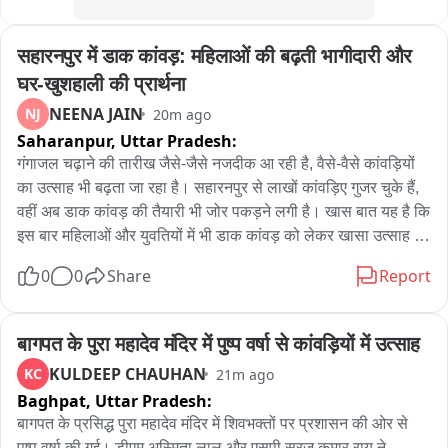
दौरान आरोपी रवि जाटव मिला और उसने डेढ़ करोड़ की जमीन पर 3.45 
करोड़ का लोन दिलाने का झांसा देकर जाल में फंसा लिया। झांसी रोड थाना 
सहारनपुर में डाक कांवड़: महिलाओं की बढ़ती भागीदारी और 
पुलिस ने आशीष गुप्ता, रवि जाटव, रवि वाल्मीकि, छोटू सरपंच उर्फ धर्मवीर 
वाल्मीकि और वीरन वाल्मीकि के खिलाफ प्रताड़ना और आत्महत्या के लिए 
घर-खुशहाली की प्रार्थना
उकसाने की धाराओं में FIR दर्ज की है। फिलहाल पुलिस सभी आरोपियों की 
NEENA JAIN
NJ
20m ago
तलाश कर रही है।
Saharanpur,
Uttar Pradesh:
गंगाजल चढ़ाने की तारीख जैसे-जैसे नजदीक आ रही है, वैसे-वैसे कांवड़ियों 
का उत्साह भी बढ़ता जा रहा है। सहारनपुर से लाखों कांवड़िए गुजर चुके हैं, 
वहीं अब डाक कांवड़ की तैयारी भी जोर पकड़ने लगी है। खास बात यह है कि 
इस बार महिलाओं और युवतियों में भी डाक कांवड़ को लेकर खासा उत्साह 
देखने को मिल रहा है। बाबा लालदास स्थित ग्राउंड में महिलाएं और युवा 
0
0
Share
Report
सुबह-शाम डाक कांवड़ की प्रैक्टिस कर रही हैं। सहारनपुर निवासी पूनम ने 
बताया कि वह करीब एक महीने से डाक कांवड़ की प्रैक्टिस कर रही हैं और 
पिछले चार साल से लगातार डाक कांवड़ लेकर जा रही हैं। उनकी शिव गौरी 
बागपत के पुरा महादेव मंदिर में पुष्प वर्षा से कांवड़ियों में उत्साह
डाक कांवड़ के नाम से जाती है। पूनम ने बताया कि वे 9 अगस्त की शाम 
KULDEEP CHAUHAN
KC
21m ago
करीब 5 बजे डाक कांवड़ लेकर निकलेंगी और 11 अगस्त को जल चढ़ाएंगी। 
Baghpat,
Uttar Pradesh:
पूनम ने बताया कि उनकी भोलेनाथ से सबसे बड़ी प्रार्थना है कि उनका अपना 
बागपत के प्रसिद्ध पुरा महादेव मंदिर में शिवभक्तों पर प्रशासन की ओर से 
मकान हो। उन्होंने कहा कि अभी वह किराये के मकान में रहती हैं और चाहती 
पुष्प वर्षा की गई। डीएम अस्मिता लाल और एसपी सूरज कुमार राय ने 