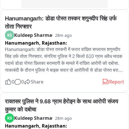
भाटी, जालम सिंह भाटी और नरेश नायर सहित सदस्य रहे मौजूद

मुख्यमंत्री ने कहा-जन अभियोगों और समिति सदस्यों के फीडबैक को गंभीरता 
Hanumangarh: डोडा पोस्त तस्कर शगुनदीप सिंह उर्फ 
से लेते हुए समयबद्ध कार्रवाई सुनिश्चित की जाए
तोता गिरफ्तार
Kuldeep Sharma
KS
28m ago
Hanumangarh,
Rajasthan:
Hanumangarh: डोडा पोस्त तस्करी में फरार वांछित सप्लायर शगुनदीप 
सिंह उर्फ तोता गिरफ्तार. संगरिया पुलिस ने 2 किलो 610 ग्राम अवैध मादक 
पदार्थ डोडा पोस्त छिलका बरामदगी के मामले में वांछित आरोपी को दबोचा. 
नाकाबंदी के दौरान पुलिस ने बाइक सवार दो आरोपियों से डोडा पोस्त बरामद 
किया. पूछताछ में गिरफ्तार आरोपियों ने डोडा पोस्त शगुनदीप सिंह से खरीदना 
0
0
Share
Report
बताया. वांछित को DST टीम ने किया था दस्तयाब。
रावतसर पुलिस ने 9.68 ग्राम हेरोइन के साथ आरोपी संजय 
कुमार को दबोचा
Kuldeep Sharma
KS
28m ago
Hanumangarh,
Rajasthan: