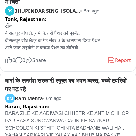
এছাড়াও হাসপাতাল চত্বর গরু ছাগল,হাঁস,মুরগীর বিচরণ ক্ষেত্র হয়ে উঠেছে!বন্ধ করার 
में चिंता
নির্দেশ দেওয়া হয়েছে।পাশাপাশি গর্ভবতী মায়েদের জন্য ২৪ ঘন্টা পরিষেবা, মুমূর্ষু 
BHUPENDAR SINGH SOLANKI
BS
5m ago
রোগীদের চিকিৎসা এবং হাসপাতাল পরিষ্কার পরিচ্ছন্ন রাখা সহ ল্যাবরেটরি সুব্যবস্থা 
Tonk,
Rajasthan:
করা হবে আগামী কয়েকদিনের মধ্যেই।স্বাস্থ্যই সম্পদ। সেই স্বাস্থ্য পরিষেবার জন্য 
टोंक

সমস্ত কোন রকম পদক্ষেপ দ্রুততার সাথে গ্রহণ করা হবে। 

बीसलपुर बांध क्षेत्र में फिर से पैंथर की मूवमेंट

बीसलपुर बांध क्षेत्र के गेट नंबर 3 के आसपास दिखा पैंथर

যাতে এলাকার প্রায় ২০ হাজার মানুষ উপকৃত হয়।
आते जाते राहगीरों ने बनाया पैंथर का वीडियो

वीडियो में पैंथर दिख रहा है दीवार पर बैठा हुआ

0
0
Share
Report
पैंथर का वीडियो सोशल मीडिया पर वायरल हो रहा है

हालांकि जी राजस्थान नहीं करता वायरल वीडियो की पुष्टि

लंबे दिनों से बीसलपुर बांध क्षेत्र में पैंथर की मूवमेंट होने की लगातार मिल रही 
बारां के सनगंवा सरकारी स्कूल का भवन ध्वस्त, बच्चे टपरियों 
थी सूचना

पर पढ़ रहे
पहले भी टोडारायसिंह में एक शराब की दुकान में घुस चुका है पैंथर

Ram Mehta
RM
6m ago
ऐसे में अब यह वीडियो सामने आने के बाद फिर से आमजन की बढ़ रही है 
Baran,
Rajasthan:
चिंता
BARA ZILE KE AADIWASI CHHETR KE ANTIM CHHOR 
PAR BASA SUNGWANWA GAON KE SARKARI 
SCHOOLON KI STHITI CHINTA BADHANE WALI HAI. 
YAHAN SARKARI VIDYALAY AAJ BHI BINA PAKKE 