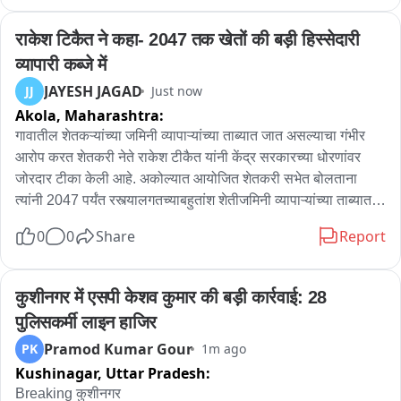
ट्रेन गौनाहा के लिए रवाना हुई
राकेश टिकैत ने कहा- 2047 तक खेतों की बड़ी हिस्सेदारी 
व्यापारी कब्जे में
JAYESH JAGAD
JJ
Just now
Akola,
Maharashtra:
गावातील शेतकऱ्यांच्या जमिनी व्यापाऱ्यांच्या ताब्यात जात असल्याचा गंभीर 
आरोप करत शेतकरी नेते राकेश टीकैत यांनी केंद्र सरकारच्या धोरणांवर 
जोरदार टीका केली आहे. अकोल्यात आयोजित शेतकरी सभेत बोलताना 
त्यांनी 2047 पर्यंत रस्त्यालगतच्याबहुतांश शेतीजमिनी व्यापाऱ्यांच्या ताब्यात 
जातील, असा दावा केला. शेतकऱ्यांच्या प्रश्नांसाठी पुन्हा मोठे आंदोलन 
0
0
Share
Report
उभारण्याची वेळ आली असून, योग्य वेळी देशभर संघर्ष छेडला जाईल, असा 
इशाराही त्यांनी दिला.

कुशीनगर में एसपी केशव कुमार की बड़ी कार्रवाई: 28 
अकोल्यात आयोजित शेतकरी सभेत बोलताना शेतकरी नेते राकेश टीकायत 
पुलिसकर्मी लाइन हाजिर
यांनी शेतकऱ्यांच्या जमिनींबाबत चिंता व्यक्त केली. गावातील रस्त्यालगतच्या 
Pramod Kumar Gour
PK
1m ago
शेतीजमिनी व्यापाऱ्यांकडून मोठ्या प्रमाणात खरेदी केल्या जात असून, 2047 
Kushinagar,
Uttar Pradesh:
पर्यंतबहुतांश जमिनी व्यापाऱ्यांच्या मालकीच्या होतील, असे भाकीत त्यांनी 
व्यक्त केले. शेतकऱ्यांच्या विविध प्रश्नांवर आता पुन्हा मोठे आंदोलन 
Breaking कुशीनगर
