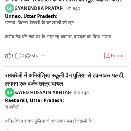
GYANENDRA PRATAP
GP
1m ago
Unnao,
Uttar Pradesh:
उन्नाव: किन्नर वैशाली के घर लाखों की लूट ।

करीब डेढ़ घंटे तक घर के अंदर रहे बदमाश, वारदात को दिया अंजाम।

बदमाश जेवरात, तीन मोबाइल और करीब 11 लाख रुपये नकद और 
0
0
Share
Report
150ग्राम सोना ले गए।

लूटे गए सामान की कुल कीमत लगभग 15 लाख रुपये बताई जा रही है।

रायबरेली में अनियंत्रित स्कूली वैन पुलिया से टकराकर पलटी, 
लगभग एक दर्जन छात्र घायल
वारदात के दौरान बदमाशों ने पीड़िता को बांधकर फरार हो गए।

SAYED HUSSAIN AKHTAR
SH
2m ago
Raebareli,
Uttar Pradesh:
घटना की सूचना तत्काल डायल 112 पर दी गई।

रायबरेली

एसपी, सीओ सिटी, कोतवाल और एसओजी टीम मौके पर जांच में जुटी।

अनियंत्रित होकर पुलिया से टकराकर पलटी स्कूली वैन,

पुलिस आसपास के सीसीटीवी फुटेज खंगाल रही है, बदमाशों की तलाश 