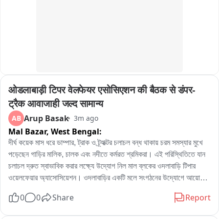
নেতৃত্বরা। তাঁরা সংকল্প করেছিলেন, বিধায়ক সুস্থ হয়ে নির্বাচনে জয়লাভ করলে টানা 
তিন মাস চুল ও দাড়ি কাটবেন না। পরবর্তীতে নির্বাচনে জয় নিশ্চিত হওয়ার পর, তিন 
মাস অতিক্রান্ত হতেই বুধবার দলীয় কর্মীরা নিয়ম মেনে শীতলা মন্দিরের সামনে চুল-দাড়ি 
ফেলে আনুষ্ঠানিকভাবে তাঁদের মানত পূরণ করেন। এই মানত রক্ষা পর্বে উপস্থিত 
ছিলেন ময়নাগুড়ি ১ নং মণ্ডলের টাউন যুব সভাপতি সুজন মিত্র এবং ১ নম্বর ওয়ার্ডের 
১৬/৮৭ বুথ সভাপতি কুমুদ রায় সহ দলের একাধিক কর্মী-সমর্থক।
ओडलाबाड़ी टिपर वेलफेयर एसोसिएशन की बैठक से डंपर-
ट्रैक आवाजाही जल्द सामान्य
Arup Basak
AB
3m ago
Mal Bazar,
West Bengal:
দীর্ঘ কয়েক মাস ধরে ডাম্পার, ট্রাক ও ট্র্যাক্টর চলাচল বন্ধ থাকায় চরম সমস্যার মুখে 
পড়েছেন গাড়ির মালিক, চালক এবং নদীতে কর্মরত শ্রমিকরা। এই পরিস্থিতিতে যান 
চলাচল দ্রুত স্বাভাবিক করার লক্ষ্যে উদ্যোগ নিল মাল ব্লকের ওদলাবাড়ি টিপার 
ওয়েলফেয়ার অ্যাসোসিয়েশন। ওদলাবাড়ির একটি মলে সংগঠনের উদ্যোগে আয়োজিত 
এক গুরুত্বপূর্ণ বৈঠকে ট্রাক, ডাম্পার, জেসিবি ও ট্রাক্টরের মালিকদের পাশাপাশি এই 
0
0
Share
Report
পেশার সঙ্গে যুক্ত বহু মানুষ উপস্থিত ছিলেন। বৈঠকে রাজনৈতিক বিভাজনের ঊর্ধ্বে 
উঠে ঐক্যবদ্ধভাবে কাজ করার ওপর গুরুত্বারোপ করা হয়, যাতে দ্রুত সব ধরনের 