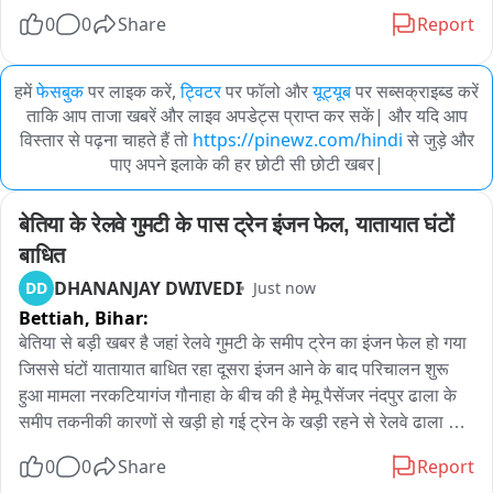
0
0
Share
Report
हमें
फेसबुक
पर लाइक करें,
ट्विटर
पर फॉलो और
यूट्यूब
पर सब्सक्राइब्ड करें
ताकि आप ताजा खबरें और लाइव अपडेट्स प्राप्त कर सकें| और यदि आप
विस्तार से पढ़ना चाहते हैं तो
https://pinewz.com/hindi
से जुड़े और
पाए अपने इलाके की हर छोटी सी छोटी खबर|
बेतिया के रेलवे गुमटी के पास ट्रेन इंजन फेल, यातायात घंटों 
बाधित
DHANANJAY DWIVEDI
DD
Just now
Bettiah,
Bihar:
बेतिया से बड़ी खबर है जहां रेलवे गुमटी के समीप ट्रेन का इंजन फेल हो गया 
जिससे घंटों यातायात बाधित रहा दूसरा इंजन आने के बाद परिचालन शुरू 
हुआ मामला नरकटियागंज गौनाहा के बीच की है मेमू पैसेंजर नंदपुर ढाला के 
समीप तकनीकी कारणों से खड़ी हो गई ट्रेन के खड़ी रहने से रेलवे ढाला के 
समीप फाटक बंद रहा जिससे दोनों तरफ वाहनों की लंबी कतार लग गई 
0
0
Share
Report
बताया जा रहा है तकनीकी कारणों से ट्रेन रुक गई दूसरे इंजन आने के बाद 