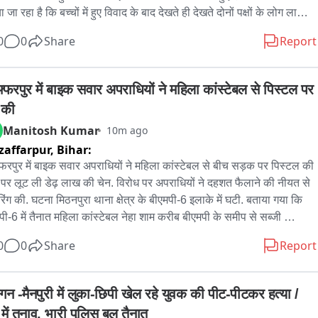
 जा रहा है कि बच्चों में हुए विवाद के बाद ​देखते ही देखते दोनों पक्षों के लोग लाठी-
 और ईंट-पत्थर लेकर आमने-सामने आ गए. इस हिंसक झड़प में दोनों पक्षों के 5 लोग 
0
0
Share
Report
र रूप से घायल हुए हैं. घटना का एक वीडियो भी सामने आया है, जिसमें दोनों ही 
लिम समुदाय के लोग खुलेआम लाठियां भांजते और एक-दूसरे पर पथराव करते हुए 
नजर आ रहे हैं. विवाद कीे जानकारी मिलते ही पुलिस मौके पर पहुंची और घायलों 
फ्फरपुर में बाइक सवार अपराधियों ने महिला कांस्टेबल से पिस्टल पर 
लाज के लिए पास के सरकारी अस्पताल में भर्ती कराया. एक पक्ष के नजरु का 
 की
 है कि पड़ोसी आलिम पक्ष के लोगों ने घर में घुसकर हमला किया और महिलाओं के 
Manitosh Kumar
10m ago
अभद्रता की, जबकि दूसरे पक्ष ने भी मारपीट का आरोप लगाया है. फिलहाल, इस 
affarpur,
Bihar:
 में सीओ पिलखुवा मुनीश चंद्र का कहना कि पुलिस ने दोनों पक्षों की शिकायतें दर्ज 
ी हैं और वायरल वीडियो के आधार पर उपद्रवियों की पहचान की जा रही है. सीओ 
्फरपुर में बाइक सवार अपराधियों ने महिला कांस्टेबल से बीच सड़क पर पिस्टल की 
रोपियों के खिलाफ सख्त कानूनी कार्रवाई किए जाने की बात कही है.
पर लूट ली डेढ़ लाख की चेन. विरोध पर अपराधियों ने दहशत फैलाने की नीयत से 
िंग की. घटना मिठनपुरा थाना क्षेत्र के बीएमपी-6 इलाके में घटी. बताया गया कि 
पी-6 में तैनात महिला कांस्टेबल नेहा शाम करीब बीएमपी के समीप से सब्जी 
र अपने स्कूटी से घर लौट रही थीं. जैसे ही वह न्यू दुर्गापुरी कॉलोनी में जानें के 
0
0
Share
Report
मेन रोड से गली में घुसने लगी वैसे ही काले रंग की पल्सर बाइक पर सवार दो 
धियों ने उनकी स्कूटी के सामने बाइक लगाकर रास्ता रोका और पिस्तौल से लैश 
 लूट की घटना को अंजाम दिया. लूट की कीमत डेढ़ लाख बताई जा रही है. महिला 
गन -मैनपुरी में लुका-छिपी खेल रहे युवक की पीट-पीटकर हत्या / 
्टेबल नेहा ने विरोध किया और पकड़ने का प्रयास किया, लेकिन दोनों ने फायरिंग 
 में तनाव, भारी पुलिस बल तैनात