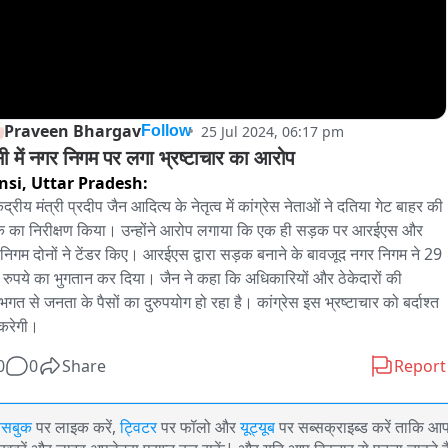
Praveen Bhargav
25 Jul 2024, 06:17 pm
Follow
सी में नगर निगम पर लगा भ्रष्टाचार का आरोप
nsi,
Uttar Pradesh:
 केंद्रीय मंत्री प्रदीप जैन आदित्य के नेतृत्व में कांग्रेस नेताओं ने दतिया गेट बाहर की 
 का निरीक्षण किया। उन्होंने आरोप लगाया कि एक ही सड़क पर आरईएस और 
निगम दोनों ने टेंडर किए। आरईएस द्वारा सड़क बनाने के बावजूद नगर निगम ने 29 
रुपये का भुगतान कर दिया। जैन ने कहा कि अधिकारियों और ठेकेदारों की 
भगत से जनता के पैसों का दुरुपयोग हो रहा है। कांग्रेस इस भ्रष्टाचार को बर्दाश्त 
 करेगी।
0
0
Share
Report
ेसबुक
पर लाइक करें,
ट्विटर
पर फॉलो और
यूट्यूब
पर सब्सक्राइब्ड करें ताकि आ