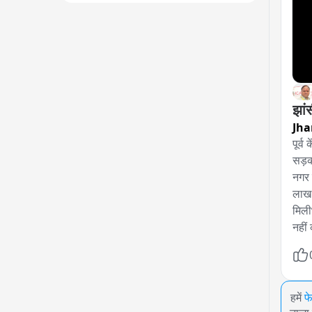
झां
Jha
पूर्व
सड़क
नगर 
लाख 
मिली
नहीं
हमें
फ