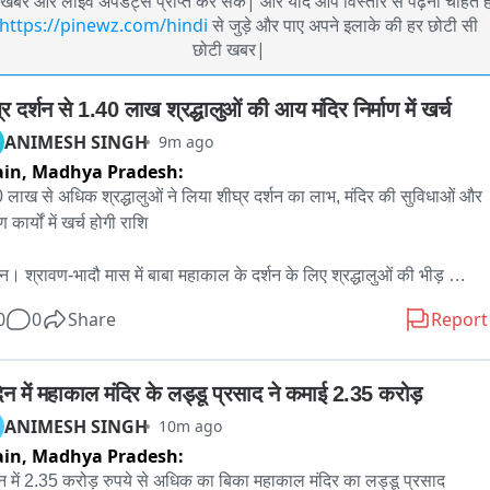
खबरें और लाइव अपडेट्स प्राप्त कर सकें| और यदि आप विस्तार से पढ़ना चाहते है
https://pinewz.com/hindi
से जुड़े और पाए अपने इलाके की हर छोटी सी
छोटी खबर|
र दर्शन से 1.40 लाख श्रद्धालुओं की आय मंदिर निर्माण में खर्च
ANIMESH SINGH
9m ago
ain,
Madhya Pradesh:
 लाख से अधिक श्रद्धालुओं ने लिया शीघ्र दर्शन का लाभ, मंदिर की सुविधाओं और 
ण कार्यों में खर्च होगी राशि

ैन। श्रावण-भादौ मास में बाबा महाकाल के दर्शन के लिए श्रद्धालुओं की भीड़ 
ार बढ़ रही है। दूर-दराज से आने वाले कई श्रद्धालु समय बचाने के लिए शीघ्र 
0
0
Share
Report
न व्यवस्था का लाभ ले रहे हैं। temple समिति द्वारा जारी आंकड़ों के अनुसार 30 
ई से 6 अगस्त तक 1 लाख 40 हजार 228 शीघ्र दर्शन टिकट बेचे गए।

िन में महाकाल मंदिर के लड्डू प्रसाद ने कमाई 2.35 करोड़
िकटों से मंदिर समिति को कुल 3 करोड़ 50 लाख 57 हजार रुपये की आय हुई। 
ANIMESH SINGH
10m ago
ं 32,490 टिकट ऑनलाइन और 1 लाख 7 हजार 738 टिकट काउंटर से बेचे गए।

ain,
Madhya Pradesh:
न में 2.35 करोड़ रुपये से अधिक का बिका महाकाल मंदिर का लड्डू प्रसाद

र समिति के अनुसार शीघ्र दर्शन से प्राप्त इस राशि का उपयोग श्रद्धालुओं को बेहतर 