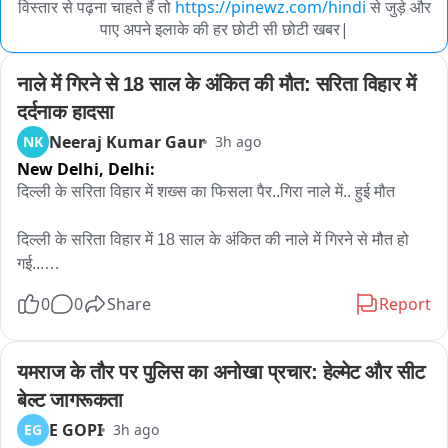
विस्तार से पढ़ना चाहते हैं तो
https://pinewz.com/hindi
से जुड़े और
पाए अपने इलाके की हर छोटी सी छोटी खबर|
नाले में गिरने से 18 साल के अंकित की मौत: सरिता विहार में 
दर्दनाक हादसा
Neeraj Kumar Gaur
NK
3h ago
New Delhi,
Delhi:
दिल्ली के सरिता विहार में शख्स का फिसला पैर..गिरा नाले में.. हुई मौत

दिल्ली के सरिता विहार में 18 साल के अंकित की नाले में गिरने से मौत हो 
गई...

7 अगस्त की शाम को अंकित नोएडा से अपने घर भीम कॉलोनी अली विहार 
0
0
Share
Report
जा रहा था..तभी नाले की पुलिया को क्रोस करने के बाद.. पानी का फ्लो 
ज्यादा था..अंकित को लगा वो निकल जाएगा.. लेकिन उसका पैर फिसला और 
वो नाले में पानी के बहाव के साथ बह गया..
यमराज के तौर पर पुलिस का अनोखा प्रचार: हेल्मेट और सीट 
बेल्ट जागरूकता
E GOPI
EG
3h ago