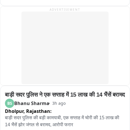
যমরাজ। সামনে দাঁড়িয়ে প্রশ্ন করছেন, “হেলমেট পরে আসোনি কেন? জানো আমি 
करने की मांग को लेकर प्रदर्शन लंबे समय से एसएमएस मेडिकल कॉलेज के 
ADVERTISEMENT
যমরাজ? যে কোনও মুহূর্তে তোমার বাড়িতে পৌঁছে যেতে পারি!” এরপরই শুরু হচ্ছে 
बाहर संविदा कर्मी कर रहे विरोध
‘হিসেব-নিকেশ’। যমরাজের নির্দেশে চিত্রগুপ্ত খাতা খুলে জানতে চাইছেন গাড়ির 
কাগজপত্র ও প্রয়োজনীয় নথি সম্পর্কে। কোথাও নথিপত্রের ঘাটতি ধরা পড়লে 
চিত্রগুপ্তের কণ্ঠে বিস্ময়“যমরাজ, এ তো অবাক কাণ্ড! গাড়ির লাইসেন্স নেই, 
প্রয়োজনীয় নথিপত্রও নেই, হেলমেট নেই!” নাটকীয় এই পরিবেশের মধ্যেই বাইক ও 
চারচাকার চালকদের দেওয়া হচ্ছে গুরুত্বপূর্ণ বার্তা। বাইক আরোহীদের হেলমেট পরার 
অঙ্গীকার করানো হচ্ছে। একইসঙ্গে চারচাকার চালকদের সিটবেল্ট ব্যবহার এবং সমস্ত 
ট্রাফিক আইন মেনে চলার জন্য সচেতন করা হচ্ছে। ট্রাফিক পুলিশের এই অভিনব 
উদ্যোগ দেখতে তেমাথানি বাজার এলাকায় ভিড় জমে যায়। 많은 ব্যক্তি মোবাইল 
ফোনে গোটা সচেতনতা কর্মসূচির ভিডিও ও ছবি তুলে রাখেন। কারও মুখে হাসি, কেউ 
আবার হাততালি দিয়ে ট্রাফিক পুলিশের উদ্যোগকে স্বাগত জানান। সাধারণ মানুষের 
একাংশের মতে, শুধুমাত্র আইন প্রয়োগ বা জরিমানার মাধ্যমে নয়, এমন অভিনব ও 
बाड़ी सदर पुलिस ने एक सप्ताह में 15 लाख की 14 भैंसें बरामद
নাটকীয় পদ্ধতিতে সচেতনতার বার্তা মানুষের কাছে পৌঁছে দিলে তার প্রভাব আরও 
বেশি হতে পারে। পথ নিরাপত্তা সপ্তাহে সবং ও পিংলা পুলিশের এই উদ্যোগ যেন 
Bhanu Sharma
BS
3h ago
হাসির আড়ালে একটি কঠিন বার্তাই দিয়ে গেল হেলমেট ও সিটবেল্ট এড়িয়ে চলা মানেই 
Dholpur,
Rajasthan:
নিজের জীবনকে ঝুঁкির মুখে ঠেলে দেওয়া। তাই রাস্তায় বেরোনোর আগে নিয়ম 
बाड़ी सदर पुलिस की बड़ी कामयाबी, एक सप्ताह में चोरी की 15 लाख की 
মানুন, সতর্ক থাকুন এবং নিরাপদে বাড়ি ফিরুন。
14 भैंसें झोर जंगल से बरामद, आरोपी फरार
