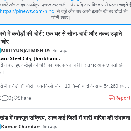
खबरें और लाइव अपडेट्स प्राप्त कर सकें| और यदि आप विस्तार से पढ़ना चाहते है
https://pinewz.com/hindi
से जुड़े और पाए अपने इलाके की हर छोटी सी
छोटी खबर|
ारो में करोड़ों की चोरी: एक घर से सोना-चांदी और नकद उड़ाने 
े चोर
MRITYUNJAI MISHRA
M
4m ago
aro Steel City,
Jharkhand:
रो में कल हुए करोड़ो की चोरी का अबतक पता नहीं। रात भर खाक छानती रही 
स।

रो में करोड़ों की चोरी। एक किलो सोना, 10 किलो चांदी के साथ 54,260 रुपए 
के साथ साथ अन्य सामान भी ले उड़े चोर। बोकारो के पेटरवार थाना क्षेत्र के दांतू 
0
0
Share
Report
ै घटना। बंद घर को बनाया निशाना। CCTV को भी साथ ले गया।

 चले कि बोकारो जिले के कसमार थाना क्षेत्र स्थित दांतू बाजार टांड़ के मड़ई मंदिर 
खंड में मानसून सक्रिय, आज कई जिलों में भारी बारिश की संभावना
मीप एक घर में चोरों ने बुधवार देर रात भीषण चोरी की घटना को अंजाम दिया. घर 
Kumar Chandan
5m ago
ाला तोड़कर करीब एक किलो सोने के जेवरात, लगभग 10 किलो चांदी के आभूषण, 