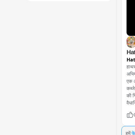
Hat
हाथर
अभिय
एक अ
कब्ज
की ग
वैधा
हमें
फ