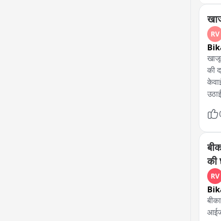
खाज
RV
Bik
खाजू
की द
केवा
उठाई
बिजल
बीक
की 
RV
Bik
बीका
आईजी