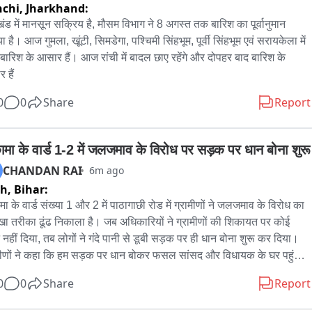
chi,
Jharkhand:
60 रुपये नकद, कांसा-पीतल के कीमती बर्तन, सीसीटीवी का एनवीआर, वाई-फाई 
ंड में मानसून सक्रिय है, मौसम विभाग ने 8 अगस्त तक बारिश का पूर्वानुमान 
े, सेट-टॉप बॉक्स समेत अन्य सामान पर हाथ साफ किया.

 है। आज गुमला, खूंटी, सिमडेगा, पश्चिमी सिंहभूम, पूर्वी सिंहभूम एवं सरायकेला में 
 बारिश के आसार हैं। आज रांची में बादल छाए रहेंगे और दोपहर बाद बारिश के 
्वामी कैलाश कुमार नायक ने कसमार थाना में लिखित आवेदन देकर प्राथमिकी दर्ज 
 हैं
 और चोरी गए सामान की बरामदगी की मांग की है. 5 अगस्त को कैलाश कुमार 
 अपनी पत्नी के साथ रिश्तेदारी में गए हुए थे. बारिश के कारण रात में घर नहीं लौट 
0
0
Share
Report
ाइल से सीसीटीवी देखा तो सिस्टम ऑफलाइन मिला. घर 
चने पर बाहर का ताला सही मिला, लेकिन अंदर के सभी ताले टूटे मिले और सामान 
मिले.

ामा के वार्ड 1-2 में जलजमाव के विरोध पर सड़क पर धान बोना शुरू
CHANDAN RAI
6m ago
ित ने बताया कि उनके घर में यह दूसरी बार चोरी की घटना हुई है. लगभग एक साल 
rh,
Bihar:
 भी चोरी की घटना हुई थी. इस पर कसमार थाना प्रभारी कुंदन कुमार ने बताया कि 
मा के वार्ड संख्या 1 और 2 में पाठागाछी रोड में ग्रामीणों ने जलजमाव के विरोध का 
 में हुई चोरी की घटना के संबंध में लिखित शिकायत प्राप्त हुई है. घटनास्थल की 
ा तरीका ढूंढ निकाला है। जब अधिकारियों ने ग्रामीणों की शिकायत पर कोई 
 सहित आसपास लगे सीसीटीवी फुटेज एवं गुप्त सूत्रों के माध्यम से मामले के उद्भेदन 
न नहीं दिया, तब लोगों ने गंदे पानी से डूबी सड़क पर ही धान बोना शुरू कर दिया। 
ुलिस जुटी है.
मीणों ने कहा कि हम सड़क पर धान बोकर फसल सांसद और विधायक के घर पहुंचा 
े, तब शायद उनका ध्यान गरीब जनता की समस्या पर जाए। नगर प्रशासन का ध्यान 
0
0
Share
Report
 समस्या की तरफ आकर्षित करने के लिए ग्रामीणों ने यह पहल की है। वुडको ने 
रोड़ की लागत से नाले का निर्माण तो किया, लेकिन बारिश में हालत यह है कि अब 