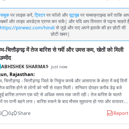
ेसबुक
पर लाइक करें,
ट्विटर
पर फॉलो और
यूट्यूब
पर सब्सक्राइब्ड करें ताकि आ
खबरें और लाइव अपडेट्स प्राप्त कर सकें| और यदि आप विस्तार से पढ़ना चाहते है
https://pinewz.com/hindi
से जुड़े और पाए अपने इलाके की हर छोटी सी
छोटी खबर|
ंभ-चित्तौड़गढ़ में तेज बारिश से गर्मी और उमस कम, खेतों को मिली 
उम्मीद
ABHISHEK SHARMA1
Just now
gun,
Rajasthan:
भ, चित्तौड़गढ़ - चित्तौड़गढ़ जिले के निकुंभ कस्बे और आसपास के क्षेत्र में कई दिनों 
तेज बारिश होने से लोगों को गर्मी से राहत मिली। शनिवार दोपहर करीब डेढ़ बजे 
 हुई बारिश लगभग एक घंटे से अधिक समय तक जारी रही। तेज बारिश के चलते 
ों पर पानी बहने लगा। बारिश रुकने के बाद मौसम सुहावना हो गया और वातावरण 
ठंडक घुल गई। लंबे समय से बारिश का इंतजार कर रहे लोगों के चेहरे पर खुशी नजर 
0
0
Share
Report
क्षेत्रवासियों का कहना है कि बारिश से गर्मी और उमस से राहत मिली है। वहीं 
े की कगार पर पहुंच चुकी फसलों को भी इस बारिश से नया जीवनदान मिलने की 