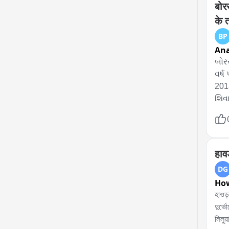
उम्म
बोर
के 
BP
An
બોરસ
વર્ષ
2013
શિવ
નામ
સકં
આધા
આરો
हावड
પોલ
DG
Ho
হাওড়া
দুর্ভ
লিলুয়