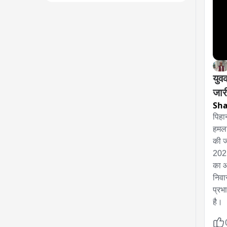
युव
जार
Sh
पिहा
हमला
की ज
2025
का आ
निवा
प्रभ
है।