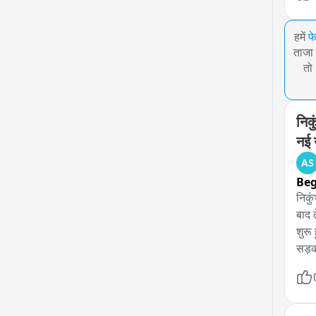
हमें
फ
ताजा 
तो
निकु
नई 
AS
Be
निकुं
बाद 
शुरू
सड़क
में 
आई। 
सूखन