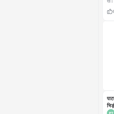
হয়। 
ম্যান
করা য
দিচ্ছ
সমস্
पाटन
भिड़
PT