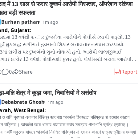
ीद जगी है।
सद में 13 साल से फरार दुष्कर्म आरोपी गिरफ्तार, ऑपरेशन संकंजा 
तहत बड़ी सफलता
Burhan pathan
1m ago
and,
Gujarat:
દમાં 13 વર્ષથી फरાર દુષ્કર્મના આરોપીને પોલીસે ઝડપી પાડ્યો. 13 
 પૂર્વે મુકબદ્ધ સગીરાને હવસનો શિકાર બનાવનાર નરાધમ ઝડપાયો. 
માં સગીરા પર દુષ્કર્મનો ગુનો નોંધાયો હતો. આરોપી લાલજીભાઈ 
ાભાઈ ઠાકોર 13 વર્ષથી પોલીસથી ફરાર હતો. પોલીસથી બચવા આરોપીએ 
 બદલી મહુવા વિસ્તારમાં રાજુભાઈ ઠાકોરના નામે મજૂરી કરી. ‘ઓપરેશન 
0
0
Share
Report
જા’ અંતર્ગત બોરસદ ટાઉન પોલીસની મોટી કાર્યવાહી. ચોક્કસ માહિતીના 
રે મહુવા વિસ્તારમાંથી આરોપી ઝડપાયો. 13 વર્ષથી નાસતા ફરતા 
પીની ધરપકડ કરી આગળની તપાસ ચાલી રહી છે. બોરસદ ટાઉન 
़ा-बलि क्षेत्र में कूड़ा जमा, निवासियों में असंतोष
ીસની ટીમને મળી મોટી સફળતા.
Debabrata Ghosh
1m ago
wrah,
West Bengal:
 ও বালি পুরসভা এলাকার বিভিন্ন জায়গায় আবর্জনা ঠিকমতো পরিষ্কার না হওয়ার কারণে 
োগে বাসিন্দারা। আবর্জনা জমে থাকায় যাতায়াত করার সমস্যার পাশাপাশি দুর্গন্ধ ছড়াচ্ছে। 
ায় একটি স্কুলের সামনে আবর্জনা নিয়মিত পরিস্কার না হওয়ার কারণে ছাত্রছাত্রীদের সমস্যা 