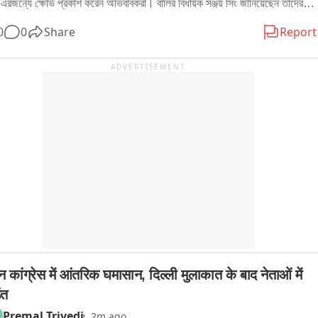
এরজন্যে ক্ষোভ প্রকাশ করেন অভিবাবকরা। বালির বিধায়ক সঞ্জয় সিং জানিয়েছেন তাদের 
 পাওয়ার কম থাকায় কাজে সমস্যা হচ্ছে। এরওপর বৃষ্টি হওয়ায় আবর্জনা পরিষ্কার ঠিকমতো 
0
0
Share
Report
াচ্ছে না। দীর্ঘক্ষন আবর্জনা জমে থাকার খবর পেলেই পুর কর্মীরা গিয়ে রাস্তা পরিষ্কার করে 
ে। স্কুলের সামনে আবর্জনা সরিয়ে দেওয়া হয়েছে। সবমিলিয়ে শহরে আবর্জনা পরিষ্কারের 
ADVERTISEMENT
যার দ্রুত সমাধান হবে বলে তার আশ্বাস।
 कांग्रेस में आंतरिक घमासान, दिल्ली मुलाकात के बाद नेताओं में 
ंत
Premal Trivedi
2m ago