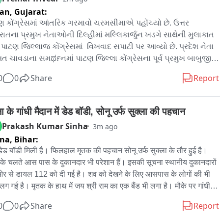
tan,
Gujarat:
 કોંગ્રેસમાં આંતરિક ગરમાવો ચરમસીમાએ પહોંચ્યો છે. ઉત્તર 
ાતના પ્રમુખ નેતાઓની દિલ્હીમાં મલ્લિકાર્જુન ખડગે સાથેની મુલાકાત 
પાટણ જિલ્લાજ કોંગ્રેસમાં  વિખવાદ સપાટી પર આવ્યો છે. પ્રદેશ નેતા 
 ચાવડાના સમರ್ಥનમાં પાટણ જિલ્લા કોંગ્રેસના પૂર્વ પ્રમુખ બાબુજી 
ોર અને સનિષ્ટ આગેવાઓે પત્રકાર પરિષદ યોજીનેlocals નેતાગીરી પર 
0
0
Share
Report
 પ્રહારો કર્યા છે. 

- પત્રકાર પરિષદને સંબોધતા પાટણના પૂર્વ કોંગ્રેસ પ્રમુખ બાબુજી 
ોરે સ્થાનિક સ્વರಾಜ્યની ચૂંટણીઓમાં થયેલી ગડબડ અંગે સવાલ 
 के गांधी मैदान में डेड बॉडी, सोनू उर्फ सुक्ला की पहचान
્યા હતા. તેમણે જણાવ્યું કે ચૂંટણીમાં ઉમેદવારો પસંદ કરવાની અને 
Prakash Kumar Sinha
3m ago
ટ આપવાની જવાબદારી જિલ્લા પ્રમુખ, વર્તમાન અને પૂર્વ ધારાસભ્યોને 
tna,
Bihar:
ાઈ હતી. પરંતુ અંગત સ્વાર્થ ખાતર અને ભાજપને જીતાડવાના હેતુથી 
ेड बॉडी मिली है। फिलहाल मृतक की पहचान सोनू उर्फ सुक्ला के तौर हुई है। 
ા ઉમેદવારોની પસંદગી કરવામાં આવી હતી.પરિણામ ન મળતાં તેનો દોષ 
 के चलते आस पास के दुकानदार भी परेशान हैं। इसकी सूचना स्थानीय दुकानदारों 
ત ચાવડા પર ઢોળવો બિલકુલ व्यાજબી નથી.

र से डायल 112 को दी गई है। शव को देखने के लिए आसपास के लोगों की भी 
- 2 બાબુજી ઠાકોરે જિલ્લા કોંગ્રેસ પ્રમુખ ગેમરભાઈ દેસાઈ અને 
 लग गई है। मृतक के हाथ में जय श्री राम का एक बैंड भी लगा है। मौके पर गांधी 
સભ્ય કિરીટ પટેલની કાર્યશૈલી સામે પણ આકરા પ્રહારો કર્યા હતા. 
 थाना के पुलिस पहुंच गई है बॉडी को कब्जे में लेते हुए मामले की जांच शुरू कर दी 
ે ઉમેર્યું કે જિલ્લા કોંગ્રેસ પ્રમુખે સંગઠન મજબૂત કરવાના બદલે 
0
0
Share
Report
ै।
નો કિંમતી સમય ભુવાપણામાં વિતાવ્યો, જેના કારણે પાર્ટીને મારો પગથોળ 