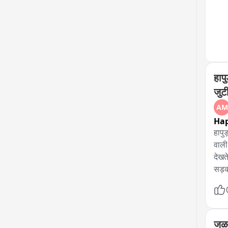
गठि
हापु
जुट
AM
Ha
हापु
वाली
देखत
सड़क
जो अ
सकता
गुंड
की स
जळग