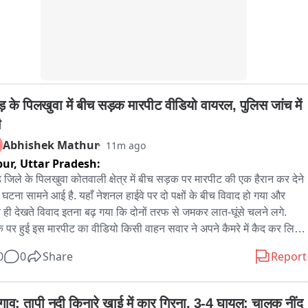
त。
ड़ के पिलखुवा में बीच सड़क मारपीट वीडियो वायरल, पुलिस जांच में 
ी
Abhishek Mathur
11m ago
pur,
Uttar Pradesh:
ड़ जिले के पिलखुवा कोतवाली क्षेत्र में बीच सड़क पर मारपीट की एक हैरान कर देने 
 घटना सामने आई है. यहाँ नेशनल हाईवे पर दो पक्षों के बीच विवाद हो गया और 
े ही देखते विवाद इतना बढ़ गया कि दोनों तरफ से जमकर लात-घूंसे चलने लगे. 
 पर हुई इस मारपीट का वीडियो किसी वाहन सवार ने अपने कैमरे में कैद कर लिया. 
ब सोशल मीडिया तेजी से वायरल हो रहा है. वायरल वीडियो में साफ देखा जा 
0
0
Share
Report
 है कि कई युवक आपस में बेहरमी से मारपीट कर रहे हैं. बीच सड़क पर हुई इस 
ागर्दी के कारण कुछ देर के लिए यातायात भी प्रभावित हुआ. स्थानीय लोगों ने घटना 
ूचना पुलिस को दी. सूचना मिलते ही पिलखुवा पुलिस मौके पर पहुंची और जांच शुरू 
ाव: तापी नदी किनारे खाई में कार गिरना, 3-4 घायल; चालक नींद 