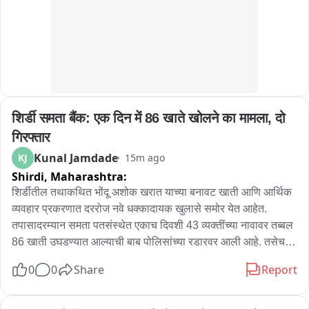
विधिवत रूप से पीएम करवाने के बाद ही शव परिजनों को सौंप जाएंगे प्रथम 
दृश्य घटना कैसे घटित हुई है यह पीएम रिपोर्ट के बाद ही स्पष्ट हो पाएगा 
फिलहाल पुलिस ने मर्ग कायम कर मामले की जांच शुरू कर दी है
शिर्डी समता बैंक: एक दिन में 86 खाते खोलने का मामला, दो 
गिरफ्तार
Kunal Jamdade
KJ
15m ago
Shirdi,
Maharashtra:
शिर्डीतील तथाकथित भोंदू अशोक खरात याच्या बनावट खाती आणि आर्थिक 
व्यवहार प्रकरणात दररोज नवे धक्कादायक खुलासे समोर येत आहेत. 
तपासादरम्यान समता पतसंस्थेत एकाच दिवशी 43 व्यक्तींच्या नावावर तब्बल 
86 खाती उघडण्यात आल्याची बाब पोलिसांच्या रडारवर आली आहे. तसेच 
अशोक खरात हा नॉमिनी असलेल्या अनेक प्रतिष्ठित व्यक्तींची समता 
0
0
Share
Report
पतसंस्थेत खाती असल्याचाही तपास सुरू आहे.विश्वसनीय सूत्रांच्या 
माहितीनुसार अशोक खरात आणि व्यवस्थापक मिलिंद बनकर यांच्या चौकशीत 
आणखी काही व्यक्तींची नावे समोर आली असून या प्रकरणातील आरोपींची 