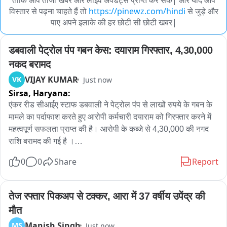
ताकि आप ताजा खबरें और लाइव अपडेट्स प्राप्त कर सकें| और यदि आप
विस्तार से पढ़ना चाहते हैं तो
https://pinewz.com/hindi
से जुड़े और
पाए अपने इलाके की हर छोटी सी छोटी खबर|
डबवाली पेट्रोल पंप गबन केस: दयाराम गिरफ्तार, 4,30,000 
नकद बरामद
VIJAY KUMAR
VK
Just now
Sirsa,
Haryana:
एंकर रीड सीआईए स्टाफ डबवाली ने पेट्रोल पंप से लाखों रुपये के गबन के 
मामले का पर्दाफाश करते हुए आरोपी कर्मचारी दयाराम को गिरफ्तार करने में 
महत्वपूर्ण सफलता प्राप्त की है। आरोपी के कब्जे से 4,30,000 की नगद 
राशि बरामद की गई है ।

उप पुलिस अधीक्षक योगेश कटारिया ने बताया कि आरोपी दयाराम गांव 
0
0
Share
Report
डबवाली स्थित एक पेट्रोल पंप पर कर्मचारी के रूप में कार्यरत था । जो 
उसने पेट्रोल पंप की 8,64,917 रुपये की राशि का गबन कर लिया। जब 
उसे अपने कृत्य के उजागर होने की आशंका हुई तो उसने कानून से बचने के 
तेज रफ्तार पिकअप से टक्कर, आरा में 37 वर्षीय उपेंद्र की 
लिए एक सुनियोजित साजिश रची。

मौत
आरोपी 07.07.2026 को अपनी छोटी बच्ची को साथ लेकर गांव अबूबशहर 
Manish Singh
MS
Just now
क्षेत्र में राजकनाल नहर किनारे पहुंचा और वहां अपना मोटरसाइकिल, जूते, 