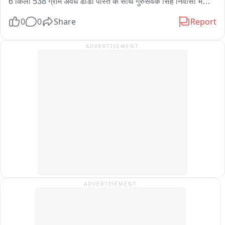
6 किलो 538 ग्राम अवैध डोडा पोस्त के साथ गुरुसेवक सिंह निवासी भटिंडा 
पंजाब गिरफ्तार 

0
0
Share
Report
“ऑपरेशन नीलकंठ “के तहत नाकाबंदी के दौरान कार्यवाही 

एडीएसपी चक्रवर्ती सिंह व सीओ हिमांशु शर्मा के सुपरविजन मे नाल सीआई 
ADVERTISEMENT
विकास विशनोई के नेतृत्व में कार्यवाही 

नाल थाने की अवैध मादक पदार्थ  के खिलाफ एक माह में लगातार छठी 
कार्यवाही
ADVERTISEMENT