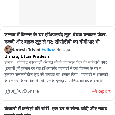
उन्नाव में किन्नर के घर हथियारबंद लूट, बंधक बनाकर जेवर-
नकदी और बाइक लूट ले गए; सीसीटीवी का डीवीआर भी
Umesh Trivedi
4m ago
Follow
Unnao,
Uttar Pradesh:
उन्नाव। गंगाघाट कोतवाली अंतर्गत चौकी जाजमऊ क्षेत्र के सावित्री नगर 
(डकारी )में गुरुवार देर रात हथियारबंद बदमाशों ने एक किन्नर के घर में 
घुसकर सनसनीखेज लूट की वारदात को अंजाम दिया। बदमाशों ने असलहों 
के बल पर किन्नर वैशाली और उनके ड्राइवर  आशिफ को बंधक बना लिया 
तथा घर में रखे लगभग डेढ़ सौ ग्राम सोने के जेवरात, 12 लाख कि नकदी 
0
0
Share
Report
और अपाचे बाइक सहित लूटकर फरार हो गए। वारदात के बाद बदमाश घर में 
लगे सीसीटीवी कैमरों का डीवीआर भी अपने साथ ले गए, जिससे उनकी 
पहचान न हो सके।

बोकारो में करोड़ों की चोरी: एक घर से सोना-चांदी और नकद 