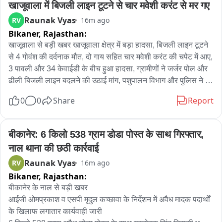
खाजूवाला में बिजली लाइन टूटने से चार मवेशी करंट से मर गए
संख्या वाढण्याची शक्यता आहे.याप्रकरणी भोंदू अशोक खरात आणि समता 
Raunak Vyas
RV
16m ago
पतसंस्थेचे व्यवस्थापक मिलिंद बनकर यांची आज पोलिस कोठडी संपत 
Bikaner,
Rajasthan:
असून दोघांनाही न्यायालयात हजर करण्यात येणार आहे. पोलिस 
खाजूवाला से बड़ी खबर खाजूवाला क्षेत्र में बड़ा हादसा, बिजली लाइन टूटने 
कोठडीदरम्यान दोघांची समोरासमोर चौकशी करण्यात आली असून या 
से 4 गोवंश की दर्दनाक मौत, दो गाय सहित चार मवेशी करंट की चपेट में आए, 
चौकशीत आर्थिक व्यवहार, बनावट खाती आणि त्यामागील नेमके सूत्रधार 
3 पावली और 34 केवाईडी के बीच हुआ हादसा, ग्रामीणों ने जर्जर पोल और 
कोण, याचा तपास पोलिसांकडून सुरू आहे.अशोक खरात याने मिरगाव येथे 
ढीली बिजली लाइन बदलने की उठाई मांग, पशुपालन विभाग और पुलिस ने 
खाते उघडण्याचा प्लॅन बनवत एका साथीदाराच्या मदतीने एकाच दिवशी 86 
मौके पर पहुंचकर कार्रवाई की, ग्रामीणों में बिजली विभाग के खिलाफ भारी 
खाते समता पतसंस्थेत उघडली होती..त्यामुळे शिर्डी समता पतसंस्थेतिल 
0
0
Share
Report
नाराजगी
बनावट खात्यांच्या गुन्ह्यात शिर्डी पोलिस आणखी व्यक्तींना आरोपी करणार 
असल्याची माहिती समोर आलीये...शिर्डी पोलिस ठाण्यासमोरून आढावा 
घेतलाय आमचे प्रतिनिधी कुणाल जमदाडे यांनी
बीकानेर: 6 किलो 538 ग्राम डोडा पोस्त के साथ गिरफ्तार, 
नाल थाना की छठी कार्रवाई
Raunak Vyas
RV
16m ago
Bikaner,
Rajasthan:
बीकानेर के नाल से बड़ी खबर

आईजी ओमप्रकाश व एसपी मृदुल कच्छावा के निर्देशन में अवैध मादक पदार्थों 
के खिलाफ लगातार कार्यवाही जारी 
