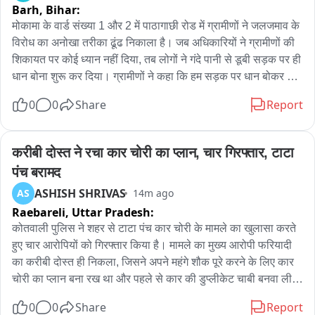
Barh,
Bihar:
मोकामा के वार्ड संख्या 1 और 2 में पाठागाछी रोड में ग्रामीणों ने जलजमाव के 
विरोध का अनोखा तरीका ढूंढ निकाला है। जब अधिकारियों ने ग्रामीणों की 
शिकायत पर कोई ध्यान नहीं दिया, तब लोगों ने गंदे पानी से डूबी सड़क पर ही 
धान बोना शुरू कर दिया। ग्रामीणों ने कहा कि हम सड़क पर धान बोकर 
फसल सांसद और विधायक के घर पहुंचा देंगे, तब शायद उनका ध्यान गरीब 
0
0
Share
Report
जनता की समस्या पर जाए। नगर प्रशासन का ध्यान अपनी समस्या की 
तरफ आकर्षित करने के लिए ग्रामीणों ने यह पहल की है। वुडको ने 47 
करोड़ की लागत से नाले का निर्माण तो किया, लेकिन बारिश में हालत यह है 
करीबी दोस्त ने रचा कार चोरी का प्लान, चार गिरफ्तार, टाटा 
कि अब नाले का पानी भी सड़क पर बह रहा है। सड़कों पर गंदा पानी बहने से 
पंच बरामद
महिलाओं और बुजुर्गों का घर से बाहर निकलना भी मुश्किल हो गया है। बच्चे 
ASHISH SHRIVAS
AS
14m ago
भी इसी गंदे पानी में घुसकर स्कूल जाने को मजबूर हैं। स्थानीय नेताओं और 
Raebareli,
Uttar Pradesh:
अधिकारियों से परेशान होकर गांव के कुछ लोगों ने आने जाने के लिए हजारों 
रुपए खर्च कर बाँस के चचरी पुल का निर्माण कर लिया है। अब जलजमाव से 
कोतवाली पुलिस ने शहर से टाटा पंच कार चोरी के मामले का खुलासा करते 
जूझ रहे सभी लोगों ने अपने घर के आगे अस्थाई चचरी पुल का निर्माण कर 
हुए चार आरोपियों को गिरफ्तार किया है। मामले का मुख्य आरोपी फरियादी 
लिया है।
का करीबी दोस्त ही निकला, जिसने अपने महंगे शौक पूरे करने के लिए कार 
चोरी का प्लान बना रख था और पहले से कार की डुप्लीकेट चाबी बनवा ली 
थी और फिर अपने साथियों के साथ मिलकर चोरी की वारदात को अंजाम 
0
0
Share
Report
दिया।
