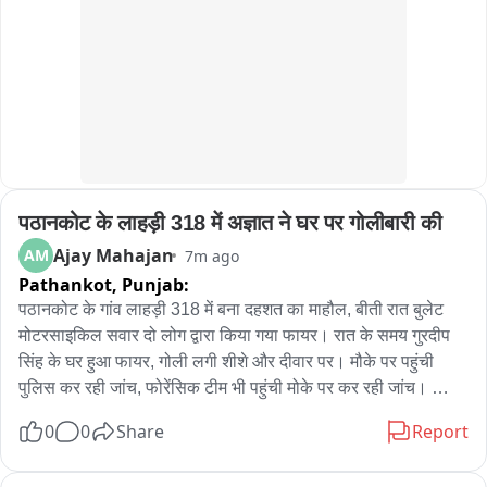
पठानकोट के लाहड़ी 318 में अज्ञात ने घर पर गोलीबारी की
Ajay Mahajan
AM
7m ago
Pathankot,
Punjab:
पठानकोट के गांव लाहड़ी 318 में बना दहशत का माहौल, बीती रात बुलेट 
मोटरसाइकिल सवार दो लोग द्वारा किया गया फायर। रात के समय गुरदीप 
सिंह के घर हुआ फायर, गोली लगी शीशे और दीवार पर। मौके पर पहुंची 
पुलिस कर रही जांच, फोरेंसिक टीम भी पहुंची मोके पर कर रही जांच। 
पठानकोट जिले के गांव लाहड़ी 318 में अज्ञात व्यक्तियों ने घर को निशाना 
0
0
Share
Report
बनाकर फायरिंग कर दी। घर के अंदर गोली दीवार और शीशे पर लगी गई। 
मौके पर पुलिस और फोरेंसिक टीम जांच में जुटी है। बता दे कि जैसे ही घटना 