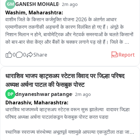
सूचना पुलिस अधीक्षक की हेल्पलाइन या प्रतापगढ़ पुलिस के सोशल मीडिया 
GANESH MOHALE
GM
2m ago
हैंडल पर देने की अपील की है। पुलिस ने स्पष्ट किया कि जिले में इस तरह 
Washim,
Maharashtra:
के अभियान आगे भी लगातार जारी रहेंगे।
वाशीम जिले के किसान कर्जमुक्ति योजना 2026 के अंतर्गत आधार 
प्रमाणीकरण तकनीकी अड़चनों के कारण विलंबित हो गए हैं। अंगूठे के 
निशान मिलान न होने, बायोमेट्रिक और नेटवर्क समस्याओं के चलते किसानों 
को बार-बार सेवा केंद्र और बैंकों के चक्कर लगाने पड़ रहे हैं। जिले के 
54,103 पात्र किसानों में से 42,294 का प्रमाणीकरण पूरा हो चुका है, 
0
0
Share
Report
जबकि 11,809 किसानों के प्रमाणीकरण का अभी तक पूरा होना बाकी है। 
इसके कारण पात्र होने के बावजूद कई किसान कर्जमुक्ति लाभ से वंचित रहने 
की संभावना बन गई है।
धाराशिव भाजप व्हाट्सअप स्टेटस विवाद पर जिल्हा परिषद 
अध्यक्ष अर्चना पाटल की फेसबुक पोस्ट
dnyaneshwar patange
DP
2m ago
Dharashiv,
Maharashtra:
धाराशिव भाजपमध्ये व्हाट्सअप स्टेटस वरून सुरू झालेल्या  वादावर जिल्हा 
परिषद अध्यक्ष अर्चना पाटलांकडून फेसबुक पोस्ट करत पडदा 

स्थानिक स्वराज्य संस्थेच्या अभूतपूर्व यशामुळे आपल्या एकजुटीला तडा जावा 
यासाठी काहींचे प्रयत्न
