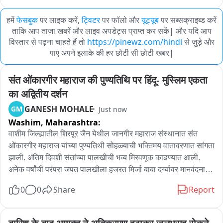
हमें
फेसबुक
पर लाइक करें,
ट्विटर
पर फॉलो और
यूट्यूब
पर सब्सक्राइब्ड करें
ताकि आप ताजा खबरें और लाइव अपडेट्स प्राप्त कर सकें| और यदि आप
विस्तार से पढ़ना चाहते हैं तो
https://pinewz.com/hindi
से जुड़े और
पाए अपने इलाके की हर छोटी सी छोटी खबर|
संत ओंकारगीर महाराज की पुण्यतिथि पर हिंदू- मुस्लिम एकता 
का अद्वितीय दर्शन
GANESH MOHALE
GM
Just now
Washim,
Maharashtra:
वाशीम जिल्ह्यातील शिरपूर जैन येथील जानगीर महाराज संस्थानात संत 
ओंकारगीर महाराज यांच्या पुण्यतिथी सोहळ्याची भक्तिमय वातावरणात सांगता 
झाली. अंतिम दिवशी संतांच्या पालखीची भव्य मिरवणूक काढण्यात आली. 
अनेक वर्षांची परंपरा जपत पालखीला हजरत मिर्जा बाबा दर्ग्यावर मानवंदना 
देण्यात आली, यामुळे हिंदू-मुस्लिम ऐक्याचे सुंदर दर्शन घडले. त्यानंतर हजारो 
0
0
Share
Report
भाविकांच्या उपस्थितीत ५१ क्विंटल गव्हाच्या पोळ्या, ३१ क्विंटल 
काशीफळाची भाजी आणि २१ क्विंटल बुंदीचा महाप्रसाद वाटप करण्यात 
आला. जिल्ह्यासह राज्यभरातून आलेल्या सर्वधर्मीय भाविकांनी महाप्रसादाचा 