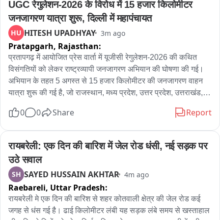
UGC रेगुलेशन-2026 के विरोध में 15 हजार किलोमीटर 
सूचना मिलते ही दमकल और संबंधित विभाग की टीम मौके पर पहुंचीं.

जनजागरण यात्रा शुरू, दिल्ली में महापंचायत
HITESH UPADHYAY
HU
3m ago
मौके पर पहुंचे दमकल कर्मियों ने तुरन्त राहत और बचाव कार्य शुरू किया.

Pratapgarh,
Rajasthan:
करीब आधा दर्जन से ज्यादा दमकल की गाड़ियां आग पर काबू पाने में जुटी.

प्रतापगढ़ में आयोजित प्रेस वार्ता में यूजीसी रेगुलेशन-2026 की कथित 
विसंगतियों को लेकर राष्ट्रव्यापी जनजागरण अभियान की घोषणा की गई। 
गनीमत रही कि सुबह का समय होने के कारण फैक्ट्री में कर्मचारियों की 
अभियान के तहत 5 अगस्त से 15 हजार किलोमीटर की जनजागरण वाहन 
संख्या कम थी.

यात्रा शुरू की गई है, जो राजस्थान, मध्य प्रदेश, उत्तर प्रदेश, उत्तराखंड, 
हरियाणा और दिल्ली सहित विभिन्न राज्यों से होकर गुजरेगी तथा 23 अगस्त 
0
0
Share
Report
इस कारण फैक्ट्री में कोई जनहानि या घायल होने की सूचना नहीं है.

को नई दिल्ली में प्रस्तावित यूजीसी रोलबैक सवर्ण आक्रोश महापंचायत के 
साथ संपन्न होगी। प्रेस वार्ता में वक्ताओं ने दावा किया कि यात्रा का उद्देश्य 
फिलहाल आग लगने के कारणों की जांच की जा रही है.
विद्यार्थियों, अभिभावकों, शिक्षकों और सामान्य वर्ग के नागरिकों को यूजीसी 
रायबरेली: एक दिन की बारिश में जेल रोड धंसी, नई सड़क पर 
रेगुलेशन-2026 की कथित विसंगतियों से अवगत कराना और लोकतांत्रिक 
उठे सवाल
तरीके से जनमत तैयार करना है। प्रेस वार्ता को संबोधित करते हुए करणी 
SAYED HUSSAIN AKHTAR
SH
4m ago
सेवा के संस्थापक एवं राष्ट्रीय अध्यक्ष एवं पूर्व बीएसएफ अधिकारी डॉ. राज 
Raebareli,
Uttar Pradesh:
शेखावत ने कहा कि यूजीसी रेगुलेशन-2026 में ऐसे कई प्रावधान हैं, जो 
सामान्य वर्ग के विद्यार्थियों और शिक्षण संस्थानों के हितों के विपरीत हैं। 
रायबरेली मे एक दिन की बारिश से शहर कोतवाली क्षेत्र की जेल रोड कई 
उनका आरोप था कि नियमों के तहत शिकायत दर्ज होने के बाद तत्काल 
जगह से धंस गई है। ढाई किलोमीटर लंबी यह सड़क लंबे समय से खस्ताहाल 