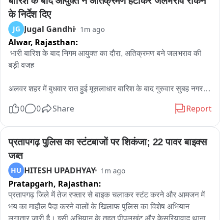
बारिश के बाद आयुक्त ने अतिक्रमण हटाकर जलभराव रोकने 
लाभ घेतला. श्रद्धा, सेवा आणि सामाजिक सलोखा जपणारा हा सोहळा 
के निर्देश दिए
उत्साहात पार पडला.
Jugal Gandhi
JG
1m ago
Alwar,
Rajasthan:
 भारी बारिश के बाद निगम आयुक्त का दौरा, अतिक्रमण बने जलभराव की 
बड़ी वजह

अलवर शहर में बुधवार रात हुई मूसलाधार बारिश के बाद गुरुवार सुबह नगर 
निगम आयुक्त सोहन सिंह नरूका ने विभिन्न वार्डों का आकस्मिक निरीक्षण 
0
0
Share
Report
किया। इस दौरान उन्होंने बस स्टैंड, ओसवाल स्कूल, गायत्री मंदिर रोड, 
घंटाघर, चूड़ी मार्केट, अस्पताल रोड, एसएमडी सर्किल और मनु मार्ग सहित 
कई इलाकों में जलभराव और नालियों की स्थिति का जायजा लिया。

प्रतापगढ़ पुलिस का स्टंटबाजों पर शिकंजा; 22 पावर बाइक्स 
जब्त
तेज बारिश के चलते जल निकासी बाधित होने से कई स्थानों पर सड़कें दरिया 
HITESH UPADHYAY
HU
1m ago
जैसी नजर आईं। निरीक्षण में सामने आया कि नालों पर पक्के अतिक्रमण होने 
Pratapgarh,
Rajasthan:
के कारण उनकी सफाई नहीं हो पा रही है। गायत्री मंदिर के पास एक प्लॉट 
धारक द्वारा नाले पर पट्टी डालकर बहाव रोक दिया गया था, जिससे वहां 
प्रतापगढ़ जिले में तेज रफ्तार से बाइक चलाकर स्टंट करने और आमजन में 
पानी भर गया。

भय का माहौल पैदा करने वालों के खिलाफ पुलिस का विशेष अभियान 
लगातार जारी है। इसी अभियान के तहत पीपलखूंट और केसरियावाद थाना 