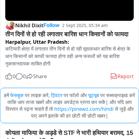
Nikhil Dixit
2 Sept 2025, 05:34 am
Follow
तीन दिनों से हो रही लगातार बारिश धान किसानों को फायदा
Harpalpur,
Uttar Pradesh:
कटियारी क्षेत्र में लगातार तीन दिनों से हो रही मूसलाधार बारिश से क्षेत्र के 
धान किसानों को काफी फायदा होगा वही अन्य फसलों को यह बारिश 
नुकसानदायक साबित होगी
0
0
Share
Report
हमें
फेसबुक
पर लाइक करें,
ट्विटर
पर फॉलो और
यूट्यूब
पर सब्सक्राइब्ड करें
ताकि आप ताजा खबरें और लाइव अपडेट्स प्राप्त कर सकें| और यदि आप
विस्तार से पढ़ना चाहते हैं तो
https://pinewz.com/hindi
से जुड़े और
पाए अपने इलाके की हर छोटी सी छोटी खबर|
कोयला माफिया के अड्डे से STF ने भारी हथियार बरामद, 15 