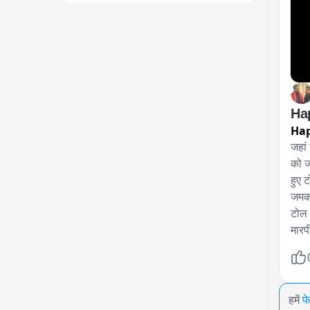
Hap
Ha
जहां
को ज
हुए 
जमकर
टोल 
मारप
हमें
फ