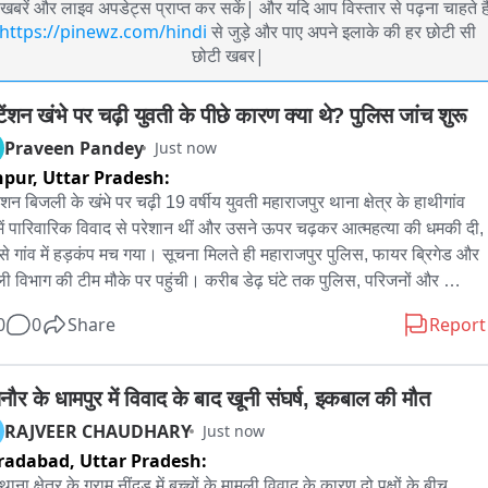
खबरें और लाइव अपडेट्स प्राप्त कर सकें| और यदि आप विस्तार से पढ़ना चाहते है
https://pinewz.com/hindi
से जुड़े और पाए अपने इलाके की हर छोटी सी
छोटी खबर|
टेंशन खंभे पर चढ़ी युवती के पीछे कारण क्या थे? पुलिस जांच शुरू
Praveen Pandey
Just now
npur,
Uttar Pradesh:
ंशन बिजली के खंभे पर चढ़ी 19 वर्षीय युवती महाराजपुर थाना क्षेत्र के हाथीगांव 
 में पारिवारिक विवाद से परेशान थीं और उसने ऊपर चढ़कर आत्महत्या की धमकी दी, 
े गांव में हड़कंप मच गया। सूचना मिलते ही महाराजपुर पुलिस, फायर ब्रिगेड और 
ी विभाग की टीम मौके पर पहुंची। करीब डेढ़ घंटे तक पुलिस, परिजनों और 
मीणों ने युवती को समझाया। कार्रवाई का भरोसा मिलने के बाद युवती सुरक्षित नीचे 
0
0
Share
Report
आई। परिजनों का आरोप है कि बंटवारे के विवाद में चाचा और उनके बेटों ने युवती 
ाथ मारपीट की थी; इसकी शिकायत पुलिस से की गई, लेकिन कार्रवाई नहीं हुई। 
से आहत होकर युवती ने यह कदम उठाया। फिलहाल पुलिस पूरे मामले की जांच 
नौर के धामपुर में विवाद के बाद खूनी संघर्ष, इकबाल की मौत
ही है।
RAJVEER CHAUDHARY
Just now
radabad,
Uttar Pradesh:
थाना क्षेत्र के ग्राम नींदडू में बच्चों के मामूली विवाद के कारण दो पक्षों के बीच 