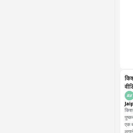
भी ज
थी मा
हनुम
किश
वीड
AV
Jai
किशन
पुष्
एक ब
लगान