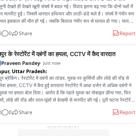
नी देखते ही देखते खूनी संघर्ष में बदल गई। विवाद इतना बढ़ गया कि दोनों पक्षों में 
 मारपीट हुई। जिसमें धारदार हथियार और लाठी-डंडे चले है। संघर्ष में गंभीर रूप 
ायल इकबाल की मौत हो गई। जबकि बिलाल गंभीर रूप से घायल हो गया। घायल 
पचार के लिए अस्पताल में भर्ती कराया गया है। जहां उसकी हालत चिंताजनक 
0
0
Share
Report
 जा रही है। घटना की सूचना मिलते ही थाना धामपुर पुलिस मौके पर पहुंची और 
त को नियंत्रण में लिया। गांव में तनाव को देखते हुए अतिरिक्त पुलिस बल तैनात 
िया गया है। पुलिस ने शव को कब्जे में लेकर पोस्टमार्टम के लिए भेज दिया है तथा 
ुर के रेस्टोरेंट में दबंगों का हमला, CCTV में कैद वारदात
े की जांच शुरू कर दी है। उधर सीओ डा.अंजनी कुमार चतुर्वेदी का कहना है कि 
Praveen Pandey
Just now
 के सभी पहलुओं की गहनता से जांच की जा रही है और दोषियों के खिलाफ साक्ष्यों 
npur,
Uttar Pradesh:
धार पर सख्त कानूनी कार्रवाई की जाएगी। घटना के बाद पूरे गांव में दहशत और 
र ब्रेकिंग। रेस्टोरेंट में दबंगों का तांडव, युवक पर कुर्सियों और लोहे की रॉड से 
 तनाव का माहौल बना हुआ है
ेवा हमला, CCTV में कैद हुई वारदात! रेस्टोरेंट में आधा दर्जन से अधिक दबंगों ने 
ुवक पर हमला बोल दिया। आरोप है कि पहले युवक का मोबाइल छीना गया, फिर 
ियों, लोहे की रॉड और लात-घूंसों से बेरहमी से मारपीट की गई। पूरी घटना रेस्टोरेंट 
गे CCTV कैमरे में कैद हो गई। पीड़ित ने सिद्धार्थ द्विवेदी उर्फ पासा, सिंपी पांडे, 
0
0
Share
Report
्य समेत अन्य आरोपियों पर जानलेवा हमला, मोबाइल छीनने और जान से मारने की 
 देने का आरोप लगाने की मांग की है। बताया जा रहा है कि सिद्धार्थ उर्फ पासा पर 
ADVERTISEMENT
से करीब आधा दर्जन मुकदमे दर्ज हैं और वह पूर्व में गोविंद नगर थाना क्षेत्र से जेल 