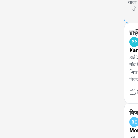
ताजा 
तो
हाई
PP
Ka
हाईटे
गांव
जिसस
बिजल
ग्रा
उतर 
के स
इसी 
बिज
कर र
RC
Mo
जहां 