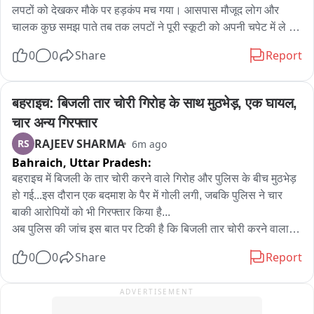
से ही कोर्ट में विचाराधीन है... इसी विवाद के बीच विवाहिता अपने मायके पक्ष 
लपटों को देखकर मौके पर हड़कंप मच गया। आसपास मौजूद लोग और 
के लोगों के साथ ससुराल पहुंची और वहां मौजूद विधवा सास के साथ मारपीट 
चालक कुछ समझ पाते तब तक लपटों ने पूरी स्कूटी को अपनी चपेट में ले 
की गई... इतना ही नहीं, बीच-बचाव करने पहुंचे लोगों के साथ भी मारपीट किए 
लिया। लोगों ने आग बुझाने की कोशिश की, लेकिन आग की लपटें ज्यादा तेज 
0
0
Share
Report
जाने का आरोप है... घटना के बाद मौके पर हंगामा खड़ा हो गया और मामले की 
होने की वजह से काबू नहीं पाया जा सका। कुछ ही मिनट में देखते ही देखते 
सूचना पुलिस तक पहुंची... पुलिस ने शिकायत के आधार पर मुकदमा दर्ज कर 
इलेक्ट्रिक स्कूटी जलकर पूरी तरह राख हो गई। गनीमत रही कि हादसे में 
लिया है और पूरे मामले की जांच में जुट गई है... फिलहाल मारपीट के आरोपों 
कोई जनहानि नहीं हुई और चालक सुरक्षित है। वहीं घटना का वीडियो सोशल 
बहराइच: बिजली तार चोरी गिरोह के साथ मुठभेड़, एक घायल, 
की पुलिस जांच कर रही है... मामले में दोनों पक्षों की भूमिका और घटना की 
मीडिया पर तेजी से वायरल हो रहा है。
चार अन्य गिरफ्तार
पूरी सच्चाई जांच के बाद सामने आएगी...
RAJEEV SHARMA
RS
6m ago
Bahraich,
Uttar Pradesh:
बहराइच में बिजली के तार चोरी करने वाले गिरोह और पुलिस के बीच मुठभेड़ 
हो गई...इस दौरान एक बदमाश के पैर में गोली लगी, जबकि पुलिस ने चार 
बाकी आरोपियों को भी गिरफ्तार किया है...

अब पुलिस की जांच इस बात पर टिकी है कि बिजली तार चोरी करने वाला ये 
गिरोह कितनी वारदातों में शामिल रहा है और इसके पीछे कौन-कौन लोग जुड़े 
0
0
Share
Report
हैं?
ADVERTISEMENT