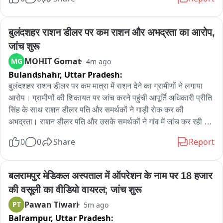
 ZEE बिहार-झारखंड के स्थानीय संपादक स्वपनिल सोनल ने सांसद पप्पू 
यादव का स्वागत किया。

बुलंदशहर राशन डीलर पर कम राशन और अभद्रता का आरोप, 
इस दौरान पप्पू यादव ने बिहार-झारखंड की टीम के साथ बिहार की मौजूदा 
जांच शुरू
राजनीति और प्रदेश से जुड़े विभिन्न मुद्दों पर चर्चा की。

MOHIT Gomat
MG
4m ago
Bulandshahr,
Uttar Pradesh:
 बातचीत के दौरान बिहार की राजनीतिक परिस्थितियों के साथ-साथ आम 
लोगों से जुड़ी समस्याओं और प्रदेश के विकास से जुड़े मुद्दों पर भी चर्चा हुई。

बुलंदशहर राशन डीलर पर कम मात्रा में राशन देने का ग्रामीणों ने लगाया 
आरोप। ग्रामीणों की शिकायत पर जांच करने पहुंची आपूर्ति अधिकारी प्रीति 
सांसद पप्पू यादव ने चैनल के तमाम लोगों से बातचीत की और बिहार की 
सिंह के साथ राशन डीलर पति और समर्थकों ने गाड़ी रोक कर की 
मौजूदा राजनीतिक परिस्थितियों को लेकर अपने विचार साझा किए。
अभद्रता। राशन डीलर पति और उसके समर्थकों ने गांव में जांच कर रही 
आपूर्ति अधिकारी के कार्य में डाली बाधा। किसी तरह अपना बचाव करते हुए 
0
0
Share
Report
गांव से बाहर निकली आपूर्ति अधिकारी। ग्रामीणों ने राशन डीलर पर एक 
यूनिट पर 3 किलो राशन देने का लगाया आरोप। ग्रामीणों का आरोप राशन 
डीलर पति ग्राहकों के साथ करता है अभद्रता। दबंग किस्म का है राशन 
बलरामपुर मेडिकल अस्पताल में ऑपरेशन के नाम पर 18 हजार 
डीलर पति। पूर्व में भी कई बार की जा चुकी है राशन डीलर की शिकायत। 
की वसूली का वीडियो वायरल; जांच शुरू
खुर्जा तहसील क्षेत्र के गांव बहानपुर का मामला।
Pawan Tiwari
PT
5m ago
Balrampur,
Uttar Pradesh: