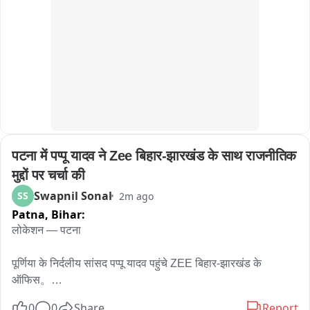
पुलिस ने शव का पंचनामा कर पोस्टमार्टम के लिए भेजा,,

घटना के बाद परिजनों में भारी आक्रोश, मुआवजे की मांग,,

क्रेशर में सुरक्षा इंतजामों को लेकर उठे गंभीर सवाल,,

सेफ्टी और सुरक्षा मानकों पर फिर बड़ा सवाल, हादसे के कारणों की जांच में 
जुटी पुलिस,,
पटना में पप्पू यादव ने Zee बिहार-झारखंड के साथ राजनीतिक 
मुद्दों पर चर्चा की
Swapnil Sonal
SS
2m ago
Patna,
Bihar:
लोकेशन — पटना

पूर्णिया के निर्दलीय सांसद पप्पू यादव पहुंचे ZEE बिहार-झारखंड के 
ऑफिस。

 एडिटोरियल टीम से की मुलाकात。

0
0
Share
Report