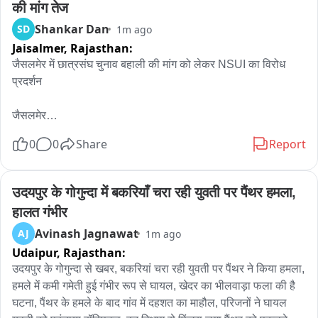
की मांग तेज
Shankar Dan
SD
1m ago
Jaisalmer,
Rajasthan:
जैसलमेर में छात्रसंघ चुनाव बहाली की मांग को लेकर NSUI का विरोध 
प्रदर्शन

जैसलमेर

0
0
Share
Report
जैसलमेर में छात्रसंघ चुनाव बहाल करने की मांग को लेकर एनएसयूआई के 
बैनर तले कांग्रेस कार्यकर्ताओं और युवाओं ने विरोध प्रदर्शन किया. कांग्रेस 
जिलाध्यक्ष अमरदीन फकीर और एनएसयूआई जिलाध्यक्ष मानाराम के नेतृत्व में 
उदयपुर के गोगुन्दा में बकरियाँ चरा रही युवती पर पैंथर हमला, 
बड़ी संख्या में छात्र एवं युवा हनुमान चौराहे से जिला कलेक्टर कार्यालय तक 
हालत गंभीर
जुलूस के रूप में पहुंचे.

Avinash Jagnawat
AJ
1m ago
Udaipur,
Rajasthan:
इस दौरान प्रदर्शनकारियों ने छात्रसंघ चुनाव बहाल करने की मांग को लेकर 
जमकर नारेबाजी की. प्रदर्शनकारियों का कहना था कि छात्रसंघ चुनाव 
उदयपुर के गोगुन्दा से खबर, बकरियां चरा रही युवती पर पैंथर ने किया हमला, 
छात्रों को अपनी समस्याएं लोकतांत्रिक तरीके से उठाने और अपने 
हमले में कमी गमेती हुई गंभीर रूप से घायल, खेदर का भीलवाड़ा फला की है 
प्रतिनिधि चुनने का अवसर प्रदान करते हैं. उन्होंने सरकार से छात्रसंघ 
घटना, पैंथर के हमले के बाद गांव में दहशत का माहौल, परिजनों ने घायल 