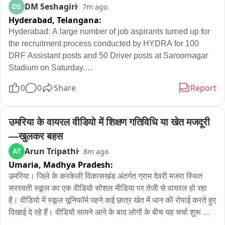
DM Seshagiri
DS
7m ago
Hyderabad,
Telangana:
Hyderabad: A large number of job aspirants turned up for 
the recruitment process conducted by HYDRA for 100 
DRF Assistant posts and 50 Driver posts at Saroornagar 
Stadium on Saturday.

0
0
Share
Report
With over 3,000 candidates arriving at the venue, officials 
faced difficulties in receiving applications and issuing 
tokens for the physical tests. At one point, an official lost 
उमरिया के वायरल वीडियो में शिक्षण गतिविधि या खेत मजदूरी
his temper while trying to control the crowd but later 
—खुलकर बहस
clarified the situation.

Arun Tripathi
AT
8m ago
Umaria,
Madhya Pradesh:
HYDRA had already announced through the media that 
the selection process would be held on August 8 and 9 at 
उमरिया। जिले के करकेली विकासखंड अंतर्गत ग्राम देवरी मजरा स्थित 
Saroornagar Stadium. Police and officials managed the 
सरस्वती स्कूल का एक वीडियो सोशल मीडिया पर तेजी से वायरल हो रहा 
crowd effectively, preventing any stampede like situation. 
है। वीडियो में स्कूल यूनिफॉर्म पहने कई छात्र खेत में धान की रोपाई करते हुए 
Repeated announcements over loudspeakers assuring 
दिखाई दे रहे हैं। वीडियो सामने आने के बाद लोगों के बीच यह चर्चा शुरू हो 
candidates that all applications would be accepted and 
गई कि आखिर बच्चे पढ़ाई के समय खेत में क्या कर रहे थे। मामले ने शिक्षा 