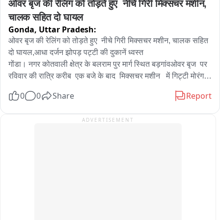
ओवर बृज की रेलिंग को तोड़ते हुए  नीचे गिरी मिक्सचर मशीन, 
चालक सहित दो घायल
Gonda,
Uttar Pradesh:
ओवर बृज की रेलिंग को तोड़ते हुए  नीचे गिरी मिक्सचर मशीन, चालक सहित 
दो घायल,आधा दर्जन झोपड़ पट्टी की दुकानें ध्वस्त 

गोंडा। नगर कोतवाली क्षेत्र के बलराम पुर मार्ग स्थित बड़गांवओवर बृज  पर  
रविवार की रात्रि करीब  एक बजे के बाद  मिक्सचर मशीन   में गिट्टी मोरंग 
लोड होकर  ले जाते समय  अचानक बाइक  सवार  आगे आ गया जिस को 
0
0
Share
Report
बचाने के चक्कर  में मिक्सचर मशीन अनियंत्रित होकर पुल के रेलिंग को 
तोड़ते हुए नीचे गिर गई। पुल के नीचे झोपड़ पट्टी की आधा दर्जन  दुकानें भी 
ADVERTISEMENT
उस के नीचे दबकर ध्वस्त हो गया।