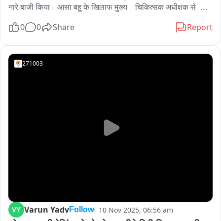
नारे बाजी किया। आसा बहू के खिलाफ मुख्य    चिकित्सक अधीक्षक से  
शिकायत  किया है।स्टॉप नर्स  का आरोप है कि आसा बहू   महिलाओं को 
0
0
Share
Report
प्रशव  के लिए अस्पताल   लेकर  आती है तो  उनके  द्वारा  अव्यवस्था 
फैलाया जाता है। अस्पताल में भर्ती मरीज को  जो दवा  चिकित्सक   के  द्वारा  
लिखी है।
271003
Varun Yadv
VY
10 Nov 2025, 06:56 am
Follow