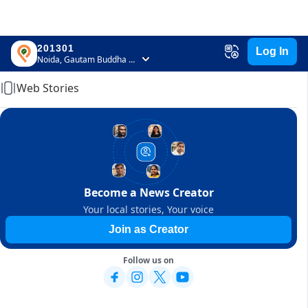
201301
Log In
Home
Noida, Gautam Buddha Nagar, Uttar Pradesh
Web Stories
Become a News Creator
Your local stories, Your voice
Join as Creator
Follow us on