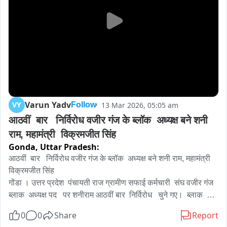
Varun Yadv
VY
13 Mar 2026, 05:05 am
Follow
आठवीं  बार   निर्विरोध वजीर गंज के ब्लॉक  अध्यक्ष बने शनी 
राम, महामंत्री  विक्रमजीत सिंह
Gonda,
Uttar Pradesh:
आठवीं  बार   निर्विरोध वजीर गंज के ब्लॉक  अध्यक्ष बने शनी राम, महामंत्री  
विक्रमजीत सिंह

गोंडा । उत्तर प्रदेश  पंचायती राज ग्रामीण सफाई कर्मचारी  संघ वजीर गंज 
ब्लाक  अध्यक्ष पद   पर शनीराम आठवीं बार  निर्विरोध   चुने गए।  ब्लाक  
महामंत्री  के पद पर  विक्रमजीत सिंह , ब्लाक संप्रेक्षक गुर प्रसाद भारती 
0
0
Share
Report
ब्लाक  कोषाध्यक्ष शिवेंद्र कुमार  ब्लाक संगठन  मंत्री अच्युदा नंद शुक्ला, 