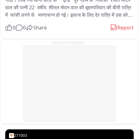
गोंडा। तरब गंज थाना क्षेत्र के     ढ़ोड़े   पुर ग्राम के  निवासी  रंजीत मोदन 
कुमार रविन्द्र कुमार प्रदीप गुप्ता मस्त राम जगत पाल शर्मा महेश कुमार 
वाल की पत्नी 22  वर्षीय  शीतल मोदन वाल की बृहस्पतिवार की बीती रात्रि 
सहित आदि कर्मचारी मौजूद रहे।
में  फांसी लगने से   मरणासन्न हो गई। इलाज के लिए देर रात्रि में उस को 
मेडिकल कालेज लाया गया। चिकित्सक ने देखने   बाद मृत्यु घोषित कर दिया 
0
0
Share
Report
गया। महिला के भाई अमर नाथ मोदन वाल ने  हत्या करने का  आरोप लगाया 
है। पुलिस ने शव  को अपने कब्जे  में लेकर पोस्ट मार्टम को भेजा है।
ADVERTISEMENT
271003