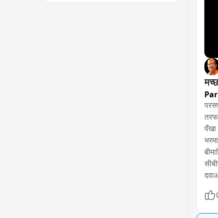
मच्
Par
परसपु
तरफ 
पँखा
भरमा
बीमा
सीबी
दवाओ