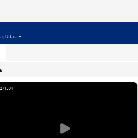
ADVERTISEMENT
Noida, Gautam Buddha Nagar, Uttar Pradesh
k
271504