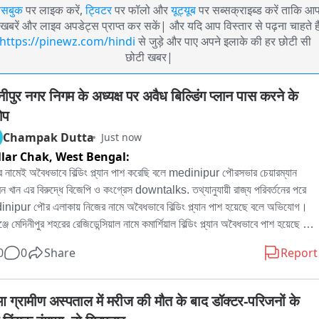
ेसबुक
पर लाइक करें,
ट्विटर
पर फॉलो और
यूट्यूब
पर सब्सक्राइब्ड करें ताकि आ
खबरें और लाइव अपडेट्स प्राप्त कर सकें| और यदि आप विस्तार से पढ़ना चाहते है
https://pinewz.com/hindi
से जुड़े और पाए अपने इलाके की हर छोटी सी
छोटी खबर|
नीपुर नगर निगम के अध्यक्ष पर अवैध बिल्डिंग प्लान पास करने के 
ोप
Champak Dutta
Just now
lar Chak,
West Bengal:
 নামেই অবৈধভাবে বিল্ডিং প্ল্যান পাশ করেছি বলে medinipur পৌরসভার চেয়ারম্যান 
 খান এর বিরুদ্ধে বিজেপি ও কংগ্রেস downtalks. তথ্যানুযায়ী রাজ্য পরিবর্তনের পরে 
nipur পৌর এলাকায় নিজের নামে অবৈধভাবে বিল্ডিং প্ল্যান পাশ হয়েছে বলে অভিযোগ। 
ঞ্জে মেদিনীপুর শহরের রেজিডেন্সিয়াল নামে কমার্শিয়াল বিল্ডিং প্ল্যান অবৈধভাবে পাশ হয়েছে বলে 
করেন কংগ্রেস কাউন্সিলর মহম্মদ সাইফুল। তিনি বলেন, বাড়িটি রেজিডেন্সিয়াল পারমিট 
0
0
Share
Report
ও কমার্শিয়াল হিসেবে পাশ হয়েছে, এবং অনলাইনে রেকর্ডে কারখানা ও দেবোত্তর স্থান 
যাচ্ছে যেখানে প্রকৃত মালিক অন্যজন। বোর্ড মিটিংয়ে ৪০৫টি প্ল্যান পাশ হলেও পরে সংখ্যা 
 ৪১০ হয়েছে, যার মধ্যে সৌমেন খানের প্ল্যানও রয়েছে। হাইকোর্টে জনস্বার্থে মামলাও দায়ের 
आ ग्रामीण अस्पताल में मरीज की मौत के बाद डॉक्टर-परिजनों के 
ছে। সৌমেন খান এই অভিযোগ অস্বীকার করেছেন এবং দাবি করেছেন যে বোর্ড মিটিংয়ে 