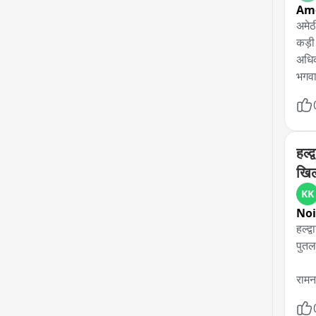
Am
अमेठी
कड़ी
अधिका
भगवा
राम क
पड़े 
हो क
जिम्
हल्द
खिल
KK
No
हल्द
पुतल
रामन
हल्द्
को ल