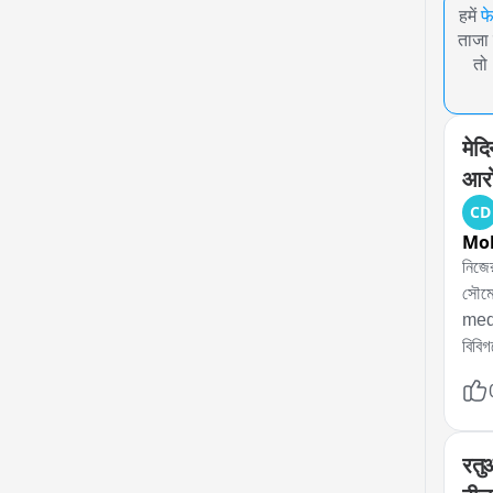
हमें
फ
ताजा 
तो
मेदि
आर
CD
Mol
নিজের
সৌমেন
medi
বিবিগ
দাবি 
থাকলে
দেখা 
বেড়ে
रतु
হয়ে