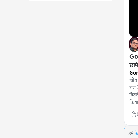
Gon
छापे
Go
खोड़
रात 
मिट्
किय
हमें
फ