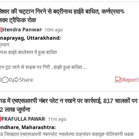
ेश्वर की चट्टान गिरने से बद्रीनाथ हाईवे बाधित, कर्णप्रयाग-
ालदम ट्रैफिक रोक
Jitendra Panwar
10m ago
rnaprayag,
Uttarakhand:
्रयाग

नाथ हाइवे कालेश्वर में हुआ बाधित

ान टूट जाने से सड़क पर गिरी , हाइवे हुआ बाधित

0
0
Share
Report
श्वर में आरटीओ बाईपास से भेजा गया ट्रैफिक 

गड में एचएसआरपी नंबर प्लेट न रखने पर कार्रवाई, 817 चालकों पर 
2 लाख जुर्माना
प्रयाग ग्वालदम 24 घण्टे बाद भी नही हो पाया सुचारू
PRAFULLA PAWAR
11m ago
endhare,
Maharashtra:
ड जिल्ह्यात एचएसआरपी नंबरप्लेट नसलेल्या वाहनांवर वाहतूक पोलिसांनी धडक 