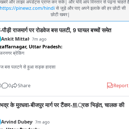
खबरें और लाइव अपडेट्स प्राप्त कर सकें| और यदि आप विस्तार से पढ़ना चाहते है
https://pinewz.com/hindi
से जुड़े और पाए अपने इलाके की हर छोटी सी
छोटी खबर|
ठ-पौड़ी राजमार्ग पर रोडवेज बस पलटी, 9 घायल बच्चों समेत
Ankit Mittal
7m ago
affarnagar,
Uttar Pradesh:
फरनगर ब्रेकिंग 

ेज बस पलटने से हुआ सड़क हादसा

ेज बस डिवाइडर से टकराकर पलटी

0
0
Share
Report
े में 3 बच्चों समेत 9 लोग घायल

भद्र के मुरधवा-बीजपुर मार्ग पर टैंकर-트्रक भिड़ंत, चालक की 
नीय लोगों ने घायलों को बस से निकाला

Arvind Dubey
7m ago
स ने घायलों को हॉस्पिटल भिजवाया 
