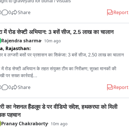
ght to graveyard for burial / visuals
0
0
Share
Report
ा में रोड सेफ्टी अभियान: 3 बसें सीज, 2.5 लाख का चालान
Rajendra sharma
10m ago
ta,
Rajasthan:
पर व लग्जरी बसों पर प्रशासन का शिकंजा: 3 बसें सीज, 2.50 लाख का चालान

 में रोड सेफ्टी अभियान के तहत संयुक्त टीम का निरीक्षण; सुरक्षा मानकों की 
खी पर सख्त कार्रवाई

0
0
Share
Report
 विधिक सेवा प्राधिकरण (DLSA), परिवहन विभाग एवं यातायात पुलिस की 
क्त टीम ने शहर में संचालित स्लीपर और लग्जरी बसों का गहन निरीक्षण किया। 
धिकरण के अध्यक्ष सत्यनारायण व्यास के मार्गदर्शन तथा सचिव गीता चौधरी की 
ारी का नेशनल हैंडलूम डे पर वीडियो संदेश, हथकरघा को मिली 
दगी में चलाए गए इस अभियान में AIS-119 सुरक्षा मानकों तथा सर्वोच्च न्यायालय 
्विक पहचान
िर्देशों की पालना की जांच की गई।

Pranay Chakraborty
10m ago