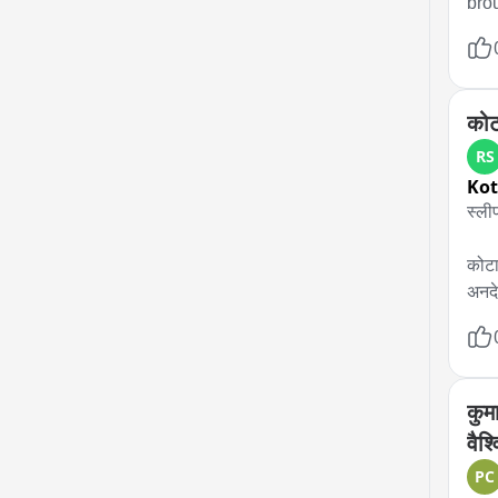
brou
कोट
RS
Ko
स्ली
कोटा
अनदे
जिला
संयु
प्रा
कुम
मौजू
वैश
के न
PC