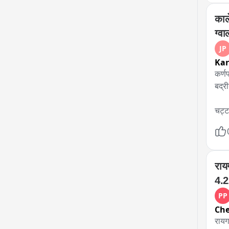
काल
ग्व
JP
Ka
कर्णप
बद्री
चट्ट
काले
राय
4.2
कर्ण
PP
Ch
रायग