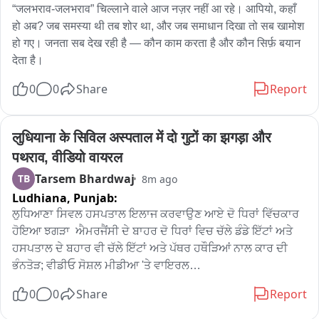
“जलभराव-जलभराव” चिल्लाने वाले आज नज़र नहीं आ रहे। आपियो, कहाँ 
हो अब? जब समस्या थी तब शोर था, और जब समाधान दिखा तो सब खामोश 
हो गए। जनता सब देख रही है — कौन काम करता है और कौन सिर्फ़ बयान 
देता है।
0
0
Share
Report
लुधियाना के सिविल अस्पताल में दो गुटों का झगड़ा और 
पथराव, वीडियो वायरल
Tarsem Bhardwaj
TB
8m ago
Ludhiana,
Punjab:
ਲੁਧਿਆਣਾ ਸਿਵਲ ਹਸਪਤਾਲ ਇਲਾਜ ਕਰਵਾਉਣ ਆਏ ਦੋ ਧਿਰਾਂ ਵਿੱਚਕਾਰ  
ਹੋਇਆ ਝਗੜਾ  ਐਮਰਜੈਂਸੀ ਦੇ ਬਾਹਰ ਦੋ ਧਿਰਾਂ ਵਿਚ ਚੱਲੇ ਡੰਡੇ ਇੱਟਾਂ ਅਤੇ 
ਹਸਪਤਾਲ ਦੇ ਬਹਾਰ ਵੀ ਚੱਲੇ ਇੱਟਾਂ ਅਤੇ ਪੱਥਰ ਹਥੌੜਿਆਂ ਨਾਲ ਕਾਰ ਦੀ 
ਭੰਨਤੋੜ; ਵੀਡੀਓ ਸੋਸ਼ਲ ਮੀਡੀਆ 'ਤੇ ਵਾਇਰਲ

0
0
Share
Report
ਲੁਧਿਆਣਾ ਦੇ ਸਿਵਲ ਹਸਪਤਾਲ ਵਿੱਚ ਇੱਕ ਵਾਰ ਫਿਰ ਕਾਨੂੰਨ ਵਿਵਸਥਾ ਦੀ 
ਘੋਰ ਅਣਦੇਖੀ ਦਾ ਇੱਕ ਸਨਸਨੀਖੇਜ਼ ਮਾਮਲਾ ਸਾਹਮਣੇ ਆਇਆ ਹੈ। 