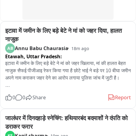
इटावा में जमीन के लिए बड़े बेटे ने मां को जहर दिया, हालत 
नाजुक
Annu Babu Chaurasia
AB
18m ago
Etawah,
Uttar Pradesh:
इटावा में जमीन के लिए बड़े बेटे ने मां को जहर खिलाया, मां की हालत बेहत 
नाजुक सैफई पीजीआइ रेफर किया गया है छोटे भाई ने बड़े पर 10 बीघा जमीन 
अपने नाम कराकर जहर देने का आरोप लगाया पुलिस जांच में जुटी है।

इटावा जनपद के थाना फ्रेंड्स कालोनी इलाके के अशोक नगर शहरिया गली 
0
0
Share
Report
नंबर 51 से एक ऐसा मामला सामने आया है जिसको लेकर रिश्ते शर्मसार हो 
रहे है इस पूरे मामले में बताया गया कि बुजुर्ग महिला किताब श्री संदिग्ध 
परिस्थितियों में जहर खाने के बाद छोटे बेटे ने इलाज के लिए अस्पताल 
जालंधर में दिनदहाड़े स्नेचिंग: हथियारबंद बदमाशों ने दंपति को 
पहुंचाया है जहां पर छोटे बेटे ने अपने ही बड़े भाई पर गंभीर आरोप लगाए है 
डराकर फरार
छोटे भाई यतेंद्र सिंह ने आरोप लगाया कि यह मेरी मां है और इनसे जबरन बड़े 
Kapil sharma
KS
19m ago