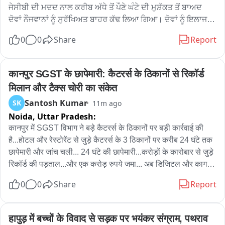
ਹੈ। ਹਾਲਾਂਕਿ, ਐਮਰਜੈਂਸੀ ਵਾਰਡ ਵਰਗੇ ਸੰਵੇਦਨਸ਼ੀਲ ਖੇਤਰ ਵਿੱਚ ਦਿਨ-
ਜੇਸੀਬੀ ਦੀ ਮਦਦ ਨਾਲ ਕਰੀਬ ਅੱਧੇ ਤੋਂ ਪੌਣੇ ਘੰਟੇ ਦੀ ਮੁਸ਼ੱਕਤ ਤੋਂ ਬਾਅਦ 
ਦਿਹਾੜੇ ਇੱਟਾਂ, ਪੱਥਰਾਂ ਅਤੇ ਹਥੌੜਿਆਂ ਦੀ ਵਿਆਪਕ ਵਰਤੋਂ ਹਸਪਤਾਲ ਦੀ 
ਦੋਵਾਂ ਨੌਜਵਾਨਾਂ ਨੂੰ ਸੁਰੱਖਿਅਤ ਬਾਹਰ ਕੱਢ ਲਿਆ ਗਿਆ। ਦੋਵਾਂ ਨੂੰ ਇਲਾਜ 
ਸੁਰੱਖਿਆ ਬਾਰੇ ਗੰਭੀਰ ਸਵਾਲ ਖੜ੍ਹੇ ਕਰਦੀ ਹੈ।

ਲਈ ਸਿਵਲ ਹਸਪਤਾਲ ਮੋਗਾ ਵਿਖੇ ਦਾਖਲ ਕਰਵਾਇਆ ਗਿਆ ਹੈ।
0
0
Share
Report
ਐਸਐਚਓ ਜਸਬੀਰ ਸਿੰਘ ਨੇ ਦੱਸਿਆ ਕਿ ਜਦੋਂ ਤੱਕ ਪੁਲਿਸ ਟੀਮ ਮੌਕੇ 'ਤੇ 
ਪਹੁੰਚੀ, ਸਥਿਤੀ ਸ਼ਾਂਤ ਹੋ ਚੁੱਕੀ ਸੀ। ਉਨ੍ਹਾਂ ਸਪੱਸ਼ਟ ਕੀਤਾ ਕਿ ਝਗੜਾ ਅਸਲ 
कानपुर SGST के छापेमारी: कैटरर्स के ठिकानों से रिकॉर्ड 
ਵਿੱਚ ਟਰਾਂਸਪੋਰਟ ਨਗਰ ਵਿੱਚ ਸ਼ੁਰੂ ਹੋਇਆ ਸੀ, ਅਤੇ ਉਸ ਝਗੜੇ ਤੋਂ ਬਾਅਦ, 
ਦੋਵੇਂ ਧਿਰਾਂ ਇੱਥੇ ਆਪਣਾ ਮੈਡੀਕਲ ਚੈੱਕਅਪ ਕਰਵਾਉਣ ਆਈਆਂ ਸਨ, ਜਿੱਥੇ 
मिलान और टैक्स चोरी का संकेत
ਉਨ੍ਹਾਂ ਦੀ ਫਿਰ ਝੜਪ ਹੋ ਗਈ। ਤੇਜ਼ੀ ਨਾਲ ਕਾਰਵਾਈ ਕਰਦੇ ਹੋਏ, ਪੁਲਿਸ ਨੇ 
Santosh Kumar
SK
11m ago
ਘਟਨਾ ਵਿੱਚ ਸ਼ਾਮਲ ਮੁੱਖ ਦੋਸ਼ੀ ਨੂੰ ਹਿਰਾਸਤ ਵਿੱਚ ਲੈ ਲਿਆ ਹੈ ਅਤੇ 
Noida,
Uttar Pradesh:
ਵਿਆਪਕ ਪੁੱਛਗਿੱਛ ਕੀਤੀ ਜਾ ਰਹੀ

कानपुर में SGST विभाग ने बड़े कैटरर्स के ठिकानों पर बड़ी कार्रवाई की 
है...होटल और रेस्टोरेंट से जुड़े कैटरर्स के 3 ठिकानों पर करीब 24 घंटे तक 
Byte ਐੱਸ ਐੱਚ ਓ
छापेमारी और जांच चली... 24 घंटे की छापेमारी...करोड़ों के कारोबार से जुड़े 
रिकॉर्ड की पड़ताल...और एक करोड़ रुपये जमा... अब डिजिटल और कागजी 
रिकॉर्ड के मिलान के बाद साफ होगा कि टैक्स चोरी का आंकड़ा आखिर 
0
0
Share
Report
कितना बड़ा है...
हापुड़ में बच्चों के विवाद से सड़क पर भयंकर संग्राम, पथराव 