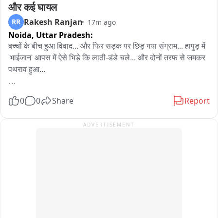
और कई घायल
Rakesh Ranjan
RR
17m ago
Noida,
Uttar Pradesh:
बच्चों के बीच हुआ विवाद... और फिर सड़क पर छिड़ गया संग्राम... हापुड़ में 
'भाईजान' आपस में ऐसे भिड़े कि लाठी-डंडे चले... और दोनों तरफ से जमकर 
पथराव हुआ...

मामूली विवाद... देखते ही देखते खूनी संघर्ष में बदल गया, जिसमें कई लोग 
0
0
Share
Report
घायल हो गए... अब पुलिस इस बवाल के जिम्मेदार लोगों की पहचान कर 
कार्रवाई की तयारी कर रही है..
ADVERTISEMENT