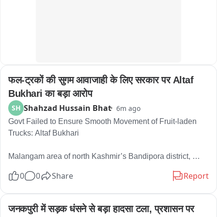
The meeting also highlighted drinking-water quality, the 
need for better filtration facilities, and the possibility of 
traffic congestion during the upcoming fruit season. 
Participants demanded that the road from Shopian Fruit 
Mandi towards Batpora Bus Stand be upgraded, including 
फल-ट्रकों की सुगम आवाजाही के लिए सरकार पर Altaf 
consideration of a four-lane highway, to ease traffic 
congestion.

Bukhari का बड़ा आरोप
Shahzad Hussain Bhat
SH
6m ago
The participants urged the government to address these 
Govt Failed to Ensure Smooth Movement of Fruit-laden 
genuine public grievances on priority.
Trucks: Altaf Bukhari

Malangam area of north Kashmir’s Bandipora district, 
where he participated in the ongoing seven-day annual 
0
0
Share
Report
Urs of Sayed Ghulam Rasool Shah, popularly known as 
Nanga Baji.

जनकपुरी में सड़क धंसने से बड़ा हादसा टला, प्रशासन पर 
He said merely issuing statements would not resolve the 