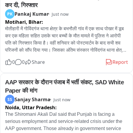
नुकसानीची शासनाने भरपाई द्यावी,अशी मागणी शेतकऱ्याने केली है。
कर दी, गिरफ्तार
Pankaj Kumar
PK
Just now
Motihari,
Bihar:
मोतीहारी में गोविंदगंज थाना क्षेत्र के बभनौली गांव में एक साथ पोखर में डूब 
कर एक महिला सहित उसके चार बच्चों के मौत मामले में पुलिस ने आरोपी 
पति को गिरफ्तार किया है। वहीं शनिवार को पोस्टमार्टम के बाद सभी शव 
परिजनों को सौंप दिया गया‌। जिसका अंतिम संस्कार गोविंदगंज थाना क्षेत्र 
के पीपरा गांव समीप गंडक नदी के तट पर की गई। मामले में संग्रामपुर थाना 
0
0
Share
Report
क्षेत्र के प्रताप मठिया गांव निवासी मृतका के भाई श्याम नंदन महतो ने थाने में 
आवेदन देकर अपने बहनोई धर्मेंद्र महतो सहित आठ को आरोपित किया है। 
श्याम नंदन ने लिखित आवेदन में बताया कि 15 वर्ष पहले शादी हुई थी। शादी 
AAP सरकार के दौरान पंजाब में भर्ती संकट, SAD White 
के बाद से ही धर्मेंद्र उनकी बहन के साथ मारपीट कर पड़ताडित करता था 
Paper की मांग
दारू पीकर प्रतिदिन पत्नी और बच्चे को मारता था वही मृतका सुशीला ने 
Sanjay Sharma
SS
Just now
समूह लोन लिया था जिसके किस्त की भरपाई भी नहीं हो रही। जिसको 
Noida,
Uttar Pradesh:
लेकर प्रतिदिन परिवार में झगड़ा होता था आर्थिक तंगी तो बनी हुई थी साथ 
ही आरोपी पति धर्मेंद्र के द्वारा वर्तमान में दहेज में बाइक,अंगूठी, चेन आदि की 
The Shiromani Akali Dal said that Punjab is facing a 
मांग भी की जा रही थी जिसे पूरा नहीं करने से क्षुब्ध होकर धर्मेंद्र ने 
serious employment and service-related crisis under the 
सुनियोजित तरीके से सुशीला देवी सहित चार बच्चो की हत्या कर शव को गांव 
AAP government. Those already in government service 