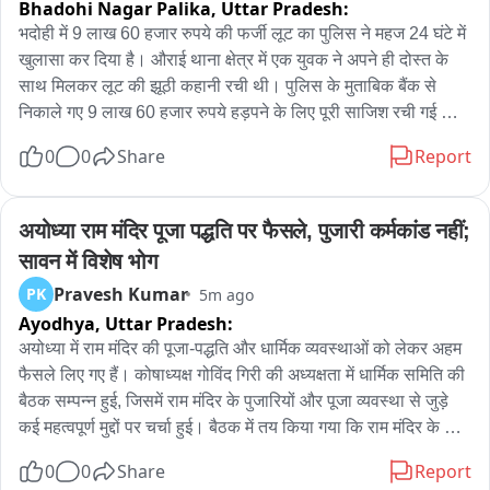
Bhadohi Nagar Palika,
Uttar Pradesh:
भदोही में 9 लाख 60 हजार रुपये की फर्जी लूट का पुलिस ने महज 24 घंटे में 
खुलासा कर दिया है। औराई थाना क्षेत्र में एक युवक ने अपने ही दोस्त के 
साथ मिलकर लूट की झूठी कहानी रची थी। पुलिस के मुताबिक बैंक से 
निकाले गए 9 लाख 60 हजार रुपये हड़पने के लिए पूरी साजिश रची गई थी। 
मामले में पुलिस ने वादी समेत दो आरोपियों को गिरफ्तार कर 9 लाख 60 
0
0
Share
Report
हजार रुपये की पूरी रकम बरामद कर ली है।

मामला औराई थाना क्षेत्र का है, जहां 8 अगस्त को गुलाम आजाद निवासी 
अयोध्या राम मंदिर पूजा पद्धति पर फैसले, पुजारी कर्मकांड नहीं; 
कोठरा, थाना औराई ने पुलिस को सूचना दी थी कि 7 अगस्त को उसने अपने 
सावन में विशेष भोग
दोस्त इमरान के साथ औराई स्थित एक्सिस बैंक की शाखा से 9 लाख 60 
Pravesh Kumar
PK
5m ago
हजार रुपये निकाले थे। गुलाम आजाद के मुताबिक बैंक से रकम निकालने के 
Ayodhya,
Uttar Pradesh:
बाद वह आईटीआई कॉलेज, लीलाधरपुर के पास पहुंचा, जहां अज्ञात बदमाशों 
ने उससे रुपये लूट लिए। लूट की सूचना मिलते ही औराई पुलिस ने मुकदमा 
अयोध्या में राम मंदिर की पूजा-पद्धति और धार्मिक व्यवस्थाओं को लेकर अहम 
दर्ज कर जांच शुरू कर दी। पुलिस ने घटनास्थल, वादी के बयान और 
फैसले लिए गए हैं। कोषाध्यक्ष गोविंद गिरी की अध्यक्षता में धार्मिक समिति की 
उपलब्ध साक्ष्यों की जांच की। जांच आगे बढ़ी तो पुलिस को लूट की कहानी 
बैठक सम्पन्न हुई, जिसमें राम मंदिर के पुजारियों और पूजा व्यवस्था से जुड़े 
पर शक हुआ। police ने घटनाक्रम की कड़ियां जोड़नी शुरू कीं तो सामने 
कई महत्वपूर्ण मुद्दों पर चर्चा हुई। बैठक में तय किया गया कि राम मंदिर के 
आया कि जिस जगह लूट की बात बताई गई थी, वहां घटना के दावे और साक्ष्यों 
पुजारी कर्मकांड नहीं करेंगे। हालांकि आचार्य मिथिलेश नन्दिनी शरण महराज 
0
0
Share
Report
में मेल नहीं था। पुलिस की जांच में सामने आया कि लूट की पूरी कहानी फर्जी 
ने कहा कि यह व्यवस्था पहले से लागू है। और वही अब पुनः पुजारियों के बाल 