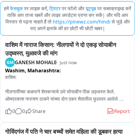
हमें
फेसबुक
पर लाइक करें,
ट्विटर
पर फॉलो और
यूट्यूब
पर सब्सक्राइब्ड करें
ताकि आप ताजा खबरें और लाइव अपडेट्स प्राप्त कर सकें| और यदि आप
विस्तार से पढ़ना चाहते हैं तो
https://pinewz.com/hindi
से जुड़े और
पाए अपने इलाके की हर छोटी सी छोटी खबर|
वाशिम में नाराज किसान: नीलगायों ने दो एकड़ सोयाबीन 
उद्ध्वस्त, मुआवजे की मांग
GANESH MOHALE
GM
Just now
Washim,
Maharashtra:
वाशिम:

नीलगायींच्या कळपाने शेतकऱ्याचे उभे सोयाबीन पीक उद्ध्वस्त केले. 
ओमप्रकाश नारायण ठाकरे यांच्या दोन एकर शेतातील फुलावर आलेले 
सोयाबीन नीलगायींनी फस्त केल्याने शेतकऱ्याला मोठा आर्थिक फटका बसला 
0
0
Share
Report
आहे.पीक वाचण्याची शक्यता नसल्याने हताश शेतकऱ्याने चक्क उभ्या पिकात 
ट्रॅक्टर फिरवला.खत, बियाणे, मजुरी आणि औषधांवर मोठा खर्च करूनही 
हातात काहीच उत्पन्न न आल्याने आता वन्यप्राणीांपासून झालेल्या 
गोविंदगंज में पति ने चार बच्चों समेत महिला की डूबकर हत्या 