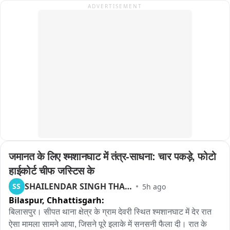
ADVERTISEMENT
क्षेत्र में काफी तलाश की लेकिन कोई सुराग हाथ नहीं लगा। इसके बाद 
पीड़ितों ने बाड़ी सदर थाने पहुंचकर मामला दर्ज कराया।

मामले की गंभीरता को देखते हुए SP के निर्देश पर चोरी गई भैंसों की बरामदगी 
और आरोपियों की धरपकड़ के लिए एक विशेष टीम गठित की गई। टीम में 
थाना प्रभारी मोहर सिंह के साथ हेड कांस्टेबल अशोक मीणा और अन्य 
जवानों को शामिल किया गया। टीम ने सबसे पहले घटनास्थल का बारीकी से 
निरीक्षण किया और वहां से तकनीकी साक्ष्य जुटाए। साथ ही इलाके के 
मुखबिर तंत्र को सक्रिय कर संदिग्धों पर नजर रखी गई।

पुलिस टीमों ने पिछले एक सप्ताह तक सोने का गुर्जा, झोर, मोतीकोटरा और 
बाड़ी सदर थाना क्षेत्र से लगे जंगलों में लगातार सर्च ऑपरेशन चलाया। डांग 
जमानत के लिए श्मशानघाट में तंत्र-साधना: चार पकड़े, फोटो 
क्षेत्र की भौगोलिक स्थिति बेहद कठिन है, लेकिन पुलिस ने हार नहीं मानी। 
मुखबिर से मिली पुख्ता सूचना के आधार पर रात झोर गांव के जंगल में दबिश 
हाईकोर्ट चीफ जस्टिस के
दी गई। वहां झाड़ियों के बीच बंधी हुई 14 भैंसें बरामद हुईं। पुलिस को देखकर 
SHAILENDAR SINGH THAKUR
SS
5h ago
आरोपी अंधेरे का लाभ उठाकर भाग निकले।

Bilaspur,
Chhattisgarh:
बिलासपुर। सीपत थाना क्षेत्र के ग्राम देवरी स्थित श्मशानघाट में देर रात 
बरामद भैंसों को कब्जे में लेकर उनके असली मालिकों को सुपुर्द किया जा रहा 
ऐसा मामला सामने आया, जिसने पूरे इलाके में सनसनी फैला दी। रात के 