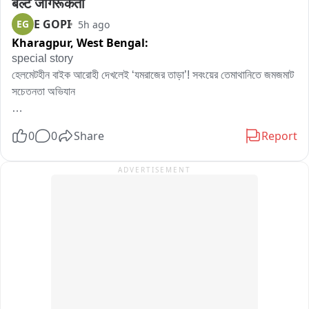
बेल्ट जागरूकता
मकान में छापेमारी कर सरगना सन्नी बाबा को दबोच लिया और जब पुलिस ने 
E GOPI
EG
5h ago
घर की तलाशी लिया तो वहाँ रखे 69 ATM कार्ड को देख कर पुलिस भी 
Kharagpur,
West Bengal:
हैरान रह गई.पूछताछ में आरोपी ने बताया कि वह 10 से 15 लोगों के गिरोह के 
साथ मिलकर ATM फ्रॉड करता था.गिरोह के सदस्य ATM के अंदर 
special story 

ग्राहक बनकर खड़े रहते थे और जैसे ही कोई ग्राहक को पैसे निकालने में 
হেলমেটহীন বাইক আরোহী দেখলেই ‘যমরাজের তাড়া’! সবংয়ের তেমাথানিতে জমজমাট 
परेशानी होती तो आरोपी मदद के बहाने उसका ATM कार्ड अपने हाथ में ले 
সচেতনতা অভিযান

लेते फिर इसी दौरान असली कार्ड को चुपचाप दूसरे कार्ड से बदल लेते और 
ग्राहक को भनक तक नहीं लगती.जब असली एटीएम कार्ड होल्डर चला जता 
ই গোপী: রাস্তায় বেরিয়েছেন, কিন্তু মাথায় নেই হেলমেট? কিংবা গাড়িতে উঠেছেন, 
0
0
Share
Report
तो गिरोह के सदस्य असली ATM कार्ड से खाते से पैसे निकाल लेता था. 
অথচ সিটবেল্ট বাঁধেননি? সাবধান! এবার আপনাকে থামাতে রাস্তায় হাজির স্বয়ং 
डीएसपी विनिता सिन्हा के अनुसार आरोपी और उसके गिरोह के ऊपर अलग-
যমরাজ, সঙ্গে আবার হিসেবের খাতা হাতে চিত্রগুপ্ত। তবে প্রাণ নিতে নয়, প্রাণ 
ADVERTISEMENT
अलग थानों में दर्ज दो दर्जन से अधिक ATM धोखाधड़ी के मामलों में संदिग्ध 
বাঁচানোর বার্তা দিতেই পুলিশের এই অভিনব উদ্যোগ।

भूमिका सामने आई है,अकेले अहियापुर इलाके में 10 से 15 मामलों के खुलासे 
রাজ্য সরকার, পরিবহণ দফতর ও ট্রাফিক পুলিশের উদ্যোগে ৩ থেকে ৯ আগস্ট ২০২৬ 
की होने की उम्मीद है.पुलिस अब बरामद 69 ATM कार्डों के धारकों से संपर्क 
পর্যন্ত পালিত হচ্ছে ‘পথ নিরাপত্তা সপ্তাহ ২০২৬’। পথ দুর্ঘটনা রোধ এবং সাধারণ 
कर रही है.उसके बयान के आधार पर यह पता लगाने की कोशिश करेंगी कि 
মানুষের মধ্যে ট্রাফিক আইন মেনে চলার সচেতনতা বাড়াতে সপ্তাহজুড়ে নেওয়া 
कार्ड कब और कैसे बदले गए है.पुलिस को उम्मीद है कि आरोपी की गिरफ्तारी 
হয়েছে একাধিক কর্মসূচি। তারই অঙ্গ হিসেবে পশ্চিম মেদিনীপুর জেলার সবং ও পিংলা 
के बाद ATM फ्रॉड से जुड़े कई पुराने मामलों की खुलसा होगा.
ট্রাফিক বিভাগের উদ্যোগে দেখা গেল ব্যতিক্রমী সচেতনতা প্রচার।

শুক্রবার সবং ব্লকের তেমাথানি বাজার এলাকায় হঠাৎ করেই নাটকীয় ভঙ্গিতে হাজির হন 
যমরাজ ও চিত্রগুপ্ত। হাতে গদা নিয়ে যমরাজের ‘হা হা হা’ হাসি, আর পাশে নোটবুক 
হাতে চিত্রগুপ্ত এই দৃশ্য দেখে প্রথমে রীতিমতো চমকে যান পথচারীরা। পরে বিষয়টি 