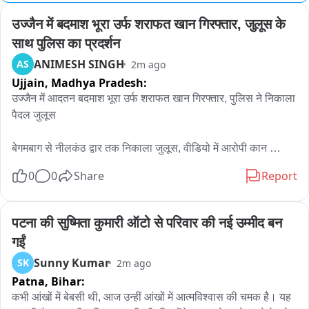
उज्जैन में बदमाश भूरा उर्फ शराफत खान गिरफ्तार, जुलूस के 
साथ पुलिस का प्रदर्शन
ANIMESH SINGH
AS
2m ago
Ujjain,
Madhya Pradesh:
उज्जैन में आदतन बदमाश भूरा उर्फ शराफत खान गिरफ्तार, पुलिस ने निकाला 
पैदल जुलूस

बेगमबाग से नीलकंठ द्वार तक निकाला जुलूस, वीडियो में आरोपी कान 
पकड़कर उठक-बैठक लगाता दिखा

0
0
Share
Report
उज्जैन के बेगमबाग क्षेत्र में रहने वाले आदतन बदमाश भूरा उर्फ शराफत खान 
को महाकाल थाना पुलिस ने गिरफ्तार कर लिया। पुलिस के अनुसार आरोपी 
पटना की सुष्मिता कुमारी ऑटो से परिवार की नई उम्मीद बन 
के खिलाफ महाकाल थाने में पहले से कई आपराधिक मामले दर्ज हैं। उस पर 
गईं
चाकूबाजी, दादागिरी, शराब पीकर उत्पात मचाने और लोगों को डराने-धमकाने 
Sunny Kumar
SK
2m ago
जैसे आरोप हैं。

Patna,
Bihar:
पुलिस ने हाल ही में दर्ज एक मामले में कार्रवाई करते हुए आरोपी को गिरफ्तार 
कभी आंखों में बेबसी थी, आज उन्हीं आंखों में आत्मविश्वास की चमक है। यह 