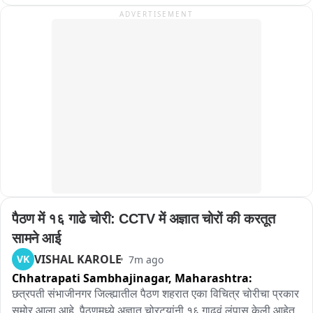
ADVERTISEMENT
पैठण में १६ गाढे चोरी: CCTV में अज्ञात चोरों की करतूत 
सामने आई
VISHAL KAROLE
VK
7m ago
Chhatrapati Sambhajinagar,
Maharashtra:
छत्रपती संभाजीनगर जिल्ह्यातील पैठण शहरात एका विचित्र चोरीचा प्रकार 
समोर आला आहे. पैठणमध्ये अज्ञात चोरट्यांनी १६ गाढवं लंपास केली आहेत. 