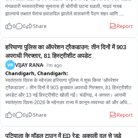
मंगळवारी मध्यरात्रीच्या सुमारास ही चोरीची घटना घडली, गाढवं गायब 
झाल्याचे लक्षात येताच हवालदिल झालेले मालकांनी पैठण शहर आणि 
परिसरात शोध घेण्यास सुरुवात केली. शोध मोहिमेदरम्यान तहसील रोडवरील 
0
0
Share
Report
एका सीसीटीव्ही कॅमेऱ्यातील फुटेज तपासले असता, अत्यंत संशयास्पद आणि 
धक्कादायक हालचाली कैद झाल्याचे समोर आले. या फुटेजमध्ये काही अज्ञात 
चोरटे एका मालवाहू वाहनात या गाढवांना जबरदस्तीने कोंबून भरताना 
हरियाणा पुलिस का ऑपरेशन ट्रैकडाउन: तीन दिनों में 903 
स्पष्टपणे दिसून येत आहेत. माती, वाळू आणि बांधकामाचे इतर जड साहित्य 
अपराधी गिरफ्तार, 81 हिस्ट्रीशीट अपडेट
वाहून नेण्यासाठी कुंभार समाजातील नागरिक या गाढवांचा वापर करतात. या 
VIJAY RANA
VR
7m ago
मुक्या प्राण्यांच्या जोरावरच या कुटुंबांची चूल पेटते. मात्र, एकाच रात्रीत 
Chandigarh,
Chandigarh:
तब्बल १६ गाढवे गायब झाल्याने या गोरगरीब कुटुंबांचे जगण्याचे साधनच 
हिरावले गेले आहे. याप्रकरणी पैठण पोलीस ठाण्यात तक्रार देखील दाखल 
स्वतंत्रता दिवस के मद्देनज़र हरियाणा पुलिस ने शुरू किया ‘ऑपरेशन 
करण्यात आले.
ट्रैकडाउन’। तीन दिनों में 903 कुख्यात अपराधी गिरफ्तार, 81 हिस्ट्रीशीट 
अपडेट और 13 नई हिस्ट्रीशीट खोली गईं। चंडीगढ़, 4 अगस्त। आगामी 
स्वतंत्रता दिवस-2026 के मद्देनज़र राज्य में कानून-व्यवस्था को और अधिक 
सुदृढ़ बनाने तथा संगठित अपराधियों, फरार बदमाशों एवं आदतन अपराधियों 
0
0
Share
Report
पर शिकंजा कसने के उद्देश्य से हरियाणा पुलिस ने ‘ऑपरेशन ट्रैकडाउन’ शुरू 
किया है। इस विशेष अभियान का उद्देश्य हत्या, हत्या के प्रयास, लूट, डकैती, 
फिरौती, स्नैचिंग, अपहरण, अवैध हथियारों सहित गंभीर अपराधों में संलिप्त 
पटियाला के मॉडल टाउन में ED रेड; अकाली दल से जुड़े 