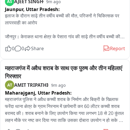
AJEET SINGH
AS
9m ago
अभियान के दौरान संदिग्ध व्यक्तियों, आदतन अपराधियों तथा वांछित 
Jaunpur,
Uttar Pradesh:
आरोपियों के विरुद्ध निरंतर कार्रवाई जारी रहेगी ताकि आमजन को सुरक्षित एवं 
इलाज के दौरान साढ़े तीन वर्षीय बच्ची की मौत, परिजनों ने चिकित्सक पर 
भयमुक्त वातावरण उपलब्ध कराया जा सके。
लापरवाही का आरोप

जौनपुर। केराकत थाना क्षेत्र के पेसारा गांव की साढ़े तीन वर्षीय बच्ची की 
इलाज के दौरान हुई मौत के बाद परिजनों ने चिकित्सक पर गंभीर लापरवाही 
0
0
Share
Report
का आरोप लगाया है। घटना के बाद परिवार में मातम का माहौल है, जबकि 
परिजन मामले में कार्रवाई की मांग को लेकर पुलिस के पास पहुंचे हैं।

मिली जानकारी के अनुसार, बच्ची की तबीयत खराब होने पर उसे क्षेत्र के 
महराजगंज में अवैध शराब के साथ एक पुरुष और तीन महिलाएं 
एक निजी अस्पताल में उपचार के लिए भर्ती कराया गया था। परिजनों का 
गिरफ्तार
आरोप है कि इलाज के दौरान चिकित्सकीय लापरवाही बरती गई, जिसके 
AMIT TRIPATHI
AT
9m ago
कारण बच्ची की हालत बिगड़ती चली गई और उसकी मौत हो गई।

Maharajganj,
Uttar Pradesh:
परिवार का यह भी आरोप है कि घटना के बाद अस्पताल संचालक और 
संबंधित चिकित्सक अस्पताल छोड़कर चले गए। हालांकि, इस दावे की 
महराजगंज पुलिस ने अवैध कच्ची शराब के निर्माण और बिक्री के खिलाफ 
आधिकारिक पुष्टि नहीं हो सकी है।

फरेंदा थाना क्षेत्र के ग्राम निरनाम में छापेमारी कर 60 लीटर कच्ची शराब 
घटना के बाद परिजन केराकत कोतवाली पहुंचे और दोषियों के खिलाफ 
बरामद की। शराब बनाने के लिए उपयोग किया गया लगभग 18 से 20 कुंतल 
कार्रवाई की मांग करते हुए तहरीर दी। उनका कहना है कि देर रात तक वे 
लहन मौके पर नष्ट कर दिया गया ताकि उसका दोबारा उपयोग न हो सके और 
न्याय की गुहार लगाते रहे, लेकिन मुकदमा दर्ज नहीं हुआ था।

शराब बनाने वाला उपकरण भी भारी संख्या में बरामद किया गया। पुलिस ने 