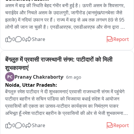
असम में बाढ़ की स्थिति बेहद गंभीर बनी हुई है। ऊपरी असम के शिवसागर, 
स्थानीय ग्रामीणों के अनुसार, रेलवे यार्ड का निर्माण शुरू होने के साथ ही 
चराईदेव और निचले असम के उदालगुरी, जागीरोड (बानमुंख/पानबेसा जैसे 
पैरडीह और आसपास के गांवों के लिए आवागमन का संकट खड़ा हो गया था। 
इलाके) में नदियां उफान पर हैं। राज्य में बाढ़ से अब तक लगभग 89 से 95 
पिछले 4 वर्षों से ग्रामीण यहाँ रेलवे ओवर ब्रिज (ROB) की मांग कर रहे हैं।

लोगों की जान जा चुकी है। एनडीआरएफ, एसडीआरएफ और सेना द्वारा 
लगातार बचाव कार्य चलाए जा रहे हैं। भूटान से पानी छोड़े जाने के कारण 
0
0
Share
Report
करीब दो से तीन वर्ष पूर्व ग्रामीणों के विरोध को देखते हुए रेलवे अधिकारियों, 
निचले असम के इलाकों में खतरा और बढ़ गया है
जिला प्रशासन और जनप्रतिनिधियों की उपस्थिति में एक आम सभा बुलाई 
गई थी। उस समय ग्रामीणों को भरोसा दिया गया था कि 

बेंगलुरु में प्रवासी राजस्थानी संगम: पाटीदारों को मिली 
शुभकामनाएं
तत्काल राहत के लिए रेलवे अंडरपास टनल बनाया जाएगा।

Pranay Chakraborty
PC
6m ago
Noida,
Uttar Pradesh:
हालांकि पानी निकालने के लिए पंपिंग सेट लगाए गए हैं।लेकिन समस्या जस 
की तस है।

बेंगलुरु रमेश पाटीदार ने दी शुभकामनाएं प्रवासी राजस्थानी संगम में पहुंचेगे 
बाइट1 आर्कादित्य यादव_झारखंड प्रदेश महासचिव _यूथ कांग्रेस
पाटीदार बहरीन से सचिन पांडिया को भिजवाया बधाई संदेश ये आयोजन 
प्रवासियों की एकता का उत्सव-पाटीदार कार्यक्रम का निमंत्रण पाकर 
अभिभूत हूँ-रमेश पाटीदार बहरीन के प्रवासियों की ओर से भेजी शुभकामनाएँ 
राजस्थान फाउंडेशन बहरीन के अध्यक्ष हैं पाटीदार
0
0
Share
Report