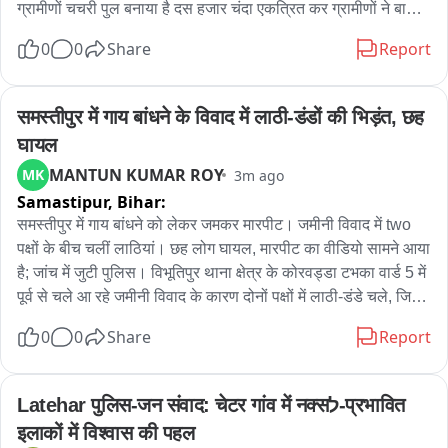
ग्रामीणों चचरी पुल बनाया है दस हजार चंदा एकत्रित कर ग्रामीणों ने बास 
का चचरी का पुल बनाया है ग्रामीण कैलाश यादव मालिक यादव मुखिया 
0
0
Share
Report
मुकेंद्र यादव ने बताया कि हर साल गंडक नदी का जल स्तर बढ़ने से ग्रामीण 
बाढ़ कटाव का दंश झेलते है ग्रामीणों ने गांव में आने जाने के लिए आपसी 
सहयोग से चाचरी पुल का निर्माण किया है दस हजार चंदा एकत्रित कर 
समस्तीपुर में गाय बांधने के विवाद में लाठी-डंडों की भिड़ंत, छह 
श्रमदान से चाचरी पुल बनाया गया है गंडक नदी के जल स्तर बढ़ने से सड़क 
घायल
पर जल जमाव हो गया है
MANTUN KUMAR ROY
MK
3m ago
Samastipur,
Bihar:
समस्तीपुर में गाय बांधने को लेकर जमकर मारपीट। जमीनी विवाद में two 
पक्षों के बीच चलीं लाठियां। छह लोग घायल, मारपीट का वीडियो सामने आया 
है; जांच में जुटी पुलिस। विभूतिपुर थाना क्षेत्र के कोरवड्डा टभका वार्ड 5 में 
पूर्व से चले आ रहे जमीनी विवाद के कारण दोनों पक्षों में लाठी-डंडे चले, जिसमें 
पांच लोग बुरी तरह घायल हो गए। मारपीट का वीडियो भी सामने आया है, 
0
0
Share
Report
जिसमें दोनों पक्षों के बीच लाठी-डंडे से मारपीट करते दिख रहे हैं। हालात को 
स्थानीय लोगों ने समझदारी से शांत कराया और घायल लोगों को अस्पताल 
भेज दिया गया। घायल की पहचान सोनू कुमार, मंजू देवी, आरती कुमारी, 
Latehar पुलिस-जन संवाद: चेटर गांव में नक्सל-प्रभावित 
सुनीता देवी, श्रवण कुमार और नागेश्वर महतो के रूप में हुई है। घायल 
इलाकों में विश्वास की पहल
नागेश्वर महतो बताते हैं कि गाय बांधने को लेकर विवाद हुआ था; दूसरे पक्ष का 