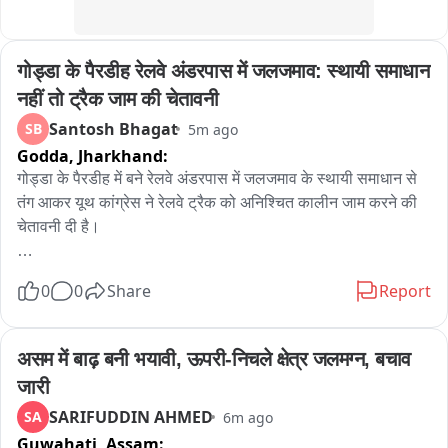
है।
गोड्डा के पैरडीह रेलवे अंडरपास में जलजमाव: स्थायी समाधान 
नहीं तो ट्रैक जाम की चेतावनी
Santosh Bhagat
SB
5m ago
Godda,
Jharkhand:
गोड्डा के पैरडीह में बने रेलवे अंडरपास में जलजमाव के स्थायी समाधान से 
तंग आकर यूथ कांग्रेस ने रेलवे ट्रैक को अनिश्चित कालीन जाम करने की 
चेतावनी दी है।

Savan की पहली ही बारिश ने जमुआ-पैरडीह के पास स्थित रेलवे अंडरपास 
0
0
Share
Report
(टनल) के निर्माण दावों की धज्जियां उड़ाकर रख दी हैं। महज हल्की बारिश में 
ही टनल में 7 से 8 फीट तक पानी भर गया, जिससे पैरडीह, तेतरिया और 
बरन सहित आधा दर्जन गांवों का आवागमन पूरी तरह ठप्प हो गया है। 
असम में बाढ़ बनी भयावी, ऊपरी-निचले क्षेत्र जलमग्न, बचाव 
जलजमाव के कारण आक्रोशित ग्रामीणों और यूथ कांग्रेस ने रेलवे अंडरपास 
जारी
के समीप एक दिवसीय धरना प्रदर्शन किया और चेतावनी दी कि यदि 7 दिनों 
SARIFUDDIN AHMED
SA
6m ago
के भीतर समस्या का स्थायी समाधान नहीं हुआ, तो रेलवे ट्रैक जाम कर बड़ा 
Guwahati,
Assam:
आंदोलन किया जाएगा।
