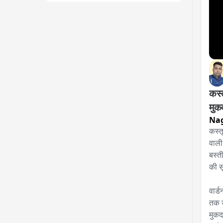
कस्
मुकद
Na
कस्त
वाली
बस्त
की स
वार्
तक उ
मुकद