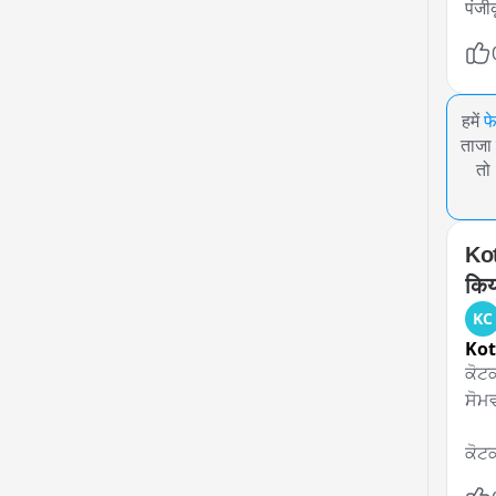
पंजी
हमें
फ
ताजा 
तो
Kot
किय
KC
Kot
ਕੋਟਕ
ਸੋਮਵ
ਕੋਟ
ਏਕਤਾ