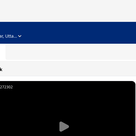
ADVERTISEMENT
Noida, Gautam Buddha Nagar, Uttar Pradesh
k
272302