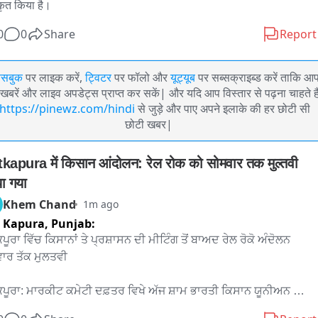
कृत किया है।
0
0
Share
Report
ेसबुक
पर लाइक करें,
ट्विटर
पर फॉलो और
यूट्यूब
पर सब्सक्राइब्ड करें ताकि आ
खबरें और लाइव अपडेट्स प्राप्त कर सकें| और यदि आप विस्तार से पढ़ना चाहते है
https://pinewz.com/hindi
से जुड़े और पाए अपने इलाके की हर छोटी सी
छोटी खबर|
kapura में किसान आंदोलन: रेल रोक को सोमवार तक मुल्तवी 
ा गया
Khem Chand
1m ago
 Kapura,
Punjab:
ਪੂਰਾ ਵਿੱਚ ਕਿਸਾਨਾਂ ਤੇ ਪ੍ਰਸ਼ਾਸਨ ਦੀ ਮੀਟਿੰਗ ਤੋਂ ਬਾਅਦ ਰੇਲ ਰੋਕੋ ਅੰਦੋਲਨ 
ਾਰ ਤੱਕ ਮੁਲਤਵੀ

ਕਪੂਰਾ: ਮਾਰਕੀਟ ਕਮੇਟੀ ਦਫ਼ਤਰ ਵਿਖੇ ਅੱਜ ਸ਼ਾਮ ਭਾਰਤੀ ਕਿਸਾਨ ਯੂਨੀਅਨ 
 ਸਿੱਧੂਪੁਰ ਦੇ ਆਗੂਆਂ ਦੀ ਵਿਧਾਨ ਸਭਾ ਸਪੀਕਰ ਕੁਲਤਾਰ ਸਿੰਘ ਸੰਧਵਾਂ ਅਤੇ 