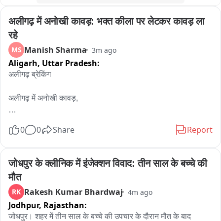
45 सीटें मिलने का दावा किया।

अलीगढ़ में अनोखी कावड़: भक्त कीला पर लेटकर कावड़ ला 
( बाइट 1,2– गणेश गोदियाल,प्रदेश अध्यक्ष,कांग्रेस)

( बाइट– हरक सिंह रावत, प्रभारी चुनाव प्रबंधन समिति)

रहे
पीटीसी विजय आहूजा
Manish Sharma
MS
3m ago
Aligarh,
Uttar Pradesh:
अलीगढ़ ब्रेकिंग

अलीगढ़ में अनोखी कावड़,

भोले का भक्त कीलों पर लेटकर ले जा रहा कावड़ ,

0
0
Share
Report
भोले का भक्त कीला पेट कावड़ लेकर जा रहा जारोठी,

जोधपुर के क्लीनिक में इंजेक्शन विवाद: तीन साल के बच्चे की 
पंचमुखी महादेव जी के मंदिर जरूत में चढ़ती है कीला डाक कावड़,

मौत
Rakesh Kumar Bhardwaj
RK
4m ago
रामघाट से जारोठी कावड़ लेकर जा रहा संजय कुमार,
Jodhpur,
Rajasthan:
जोधपुर। शहर में तीन साल के बच्चे की उपचार के दौरान मौत के बाद 