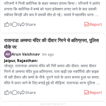
परिजनों ने निजी क्लीनिक के बाहर जमकर हंगामा किया। परिजनों ने आरोप 
लगाया कि क्लीनिक में बच्चे को गलत इंजेक्शन लगाए जाने के बाद उसकी 
तबीयत बिगड़ी और बाद में उसकी मौत हो गई। मामले में महामंदिर थाना 
पुलिस ने रिपोर्ट दर्ज कर जांच शुरू कर दी है।

0
0
Share
Report
जानकारी के अनुसार बावड़ी निवासी तीन वर्षीय जियांश पुत्र अनीश आचार्य 
अपने नाना के पास रह रहा था। शनिवार को तबीयत बिगड़ने पर परिजन उसे 
पहले मानजी का हत्था क्षेत्र स्थित राज धारीवाल क्लीनिक लेकर पहुंचे। यहां 
रातानाडा अय्यप्पा मंदिर की दीवार गिरने से क्षतिग्रस्त, पुलिस 
उपचार के बाद भी बच्चे की हालत में सुधार नहीं हुआ। इसके बाद उसे उम्मेद 
मौके पर
अस्पताल रेफर किया गया, जहां चिकित्सकों ने उसे मृत घोषित कर दिया।

Arun Vaishnav
AV
5m ago
बच्चे की मौत की सूचना मिलते ही परिजन वापस निजी क्लीनिक पहुंचे और 
Jaipur,
Rajasthan:
गलत इंजेक्शन लगाने का आरोप लगाते हुए हंगामा किया। सूचना पर महामंदिर 
थाना पुलिस मौके पर पहुंची और समझाइश कर मामला शांत करवाया। पुलिस 
जोधपुर. रातानाडा अय्यप्पा मंदिर की गिरी कमरा और दीवार. कमरा दीवार 
ने शव को महात्मा गांधी अस्पताल की मोर्चरी में रखवाया है। पोस्टमार्टम की 
गिरने से अय्यप्पा मंदिर हुआ क्षतिग्रस्त. पास खड़ी एक स्कॉर्पियो और बाइक 
प्रक्रिया को लेकर अस्पताल प्रशासन और संबंधित जिम्मेदारों से संपर्क 
भी दबी दीवार और कमरे के नीचे. पुराने नाले के ऊपर बनाया हुआ था कमरा. 
किया जा रहा है。

मंदिर में ऊपर जाने के लिए बनाई हुई थी सीढ़ियां. रातानाडा थाना पुलिस मौके 
वहीं निजी क्लीनिक संचालक का कहना है कि बच्चे की हालत गंभीर होने पर 
पर पहुंची. समीप आया हुआ है इंडियन ऑयल का पेट्रोल पंप.
0
0
Share
Report
उसे इंजेक्शन देकर तत्काल अस्पताल रेफर किया गया था। पुलिस अब 
परिजनों के आरोप और उपचार संबंधी तथ्यों की जांच कर रही है。
ADVERTISEMENT