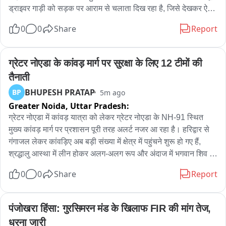
ड्राइवर गाड़ी को सड़क पर आराम से चलाता दिख रहा है, जिसे देखकर ऐसा 
लगता है जैसे पूरे मोहल्ले या गांव के लोग एक साथ किसी शादी-समारोह में जा 
0
0
Share
Report
रहे हों

एक जीप पर सारा मोहल्ला

ड्राइवर की स्किल देख घूम गया दिमाग
ग्रेटर नोएडा के कांवड़ मार्ग पर सुरक्षा के लिए 12 टीमों की 
तैनाती
BHUPESH PRATAP
BP
5m ago
Greater Noida,
Uttar Pradesh:
ग्रेटर नोएडा में कांवड़ यात्रा को लेकर ग्रेटर नोएडा के NH-91 स्थित 
मुख्य कांवड़ मार्ग पर प्रशासन पूरी तरह अलर्ट नजर आ रहा है। हरिद्वार से 
गंगाजल लेकर कांवड़िए अब बड़ी संख्या में क्षेत्र में पहुंचने शुरू हो गए हैं, 
श्रद्धालु आस्था में लीन होकर अलग-अलग रूप और अंदाज में भगवान शिव की 
भक्ति करते दिखाई दे रहे हैं। कांवड़ियों की सुविधा और सुरक्षा के लिए दादरी 
0
0
Share
Report
तहसील प्रशासन की ओर से विशेष इंतजाम किए गए हैं। 

एसडीएम दादरी अमरेंद्र कुमार के नेतृत्व में प्रशासनिक टीम श्रद्धालुओं पर 
पंजोखरा हिंसा: गुरसिमरन मंड के खिलाफ FIR की मांग तेज, 
पुष्प वर्षा कर उनका स्वागत कर रही है। कांवड़ियों को माला पहनाने के साथ 
धरना जारी