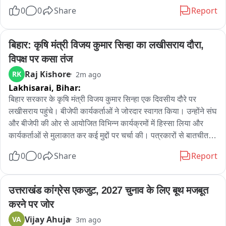
पानीgadchandur शहर की लगभग 50 हजार आबादी को प्यास के लिए 
0
0
Share
Report
दिया जा रहा है। पानी के रंग बदलने से नागरिकों में भ्रम और चिंता है। 
परिस्थिती स्पष्ट होने तक पानी को पीने के लिए इस्तेमाल न करने की सलाह 
Gadchandur Nagar Parishad ने नागरिकों को दी है। अब यह प्रश्न 
बिहार: कृषि मंत्री विजय कुमार सिन्हा का लखीसराय दौरा, 
उठ रहे हैं कि पानी क्यों बदला, इसका सExact कारण क्या है और क्या 
विपक्ष पर कसा तंज
नागरिकों के स्वास्थ्य को खतरा है।
Raj Kishore
RK
2m ago
Lakhisarai,
Bihar:
बिहार सरकार के कृषि मंत्री विजय कुमार सिन्हा एक दिवसीय दौरे पर 
लखीसराय पहुंचे। बीजेपी कार्यकर्ताओं ने जोरदार स्वागत किया। उन्होंने संघ 
और बीजेपी की ओर से आयोजित विभिन्न कार्यक्रमों में हिस्सा लिया और 
कार्यकर्ताओं से मुलाकात कर कई मुद्दों पर चर्चा की। पत्रकारों से बातचीत के 
दौरान उन्होंने नेता प्रतिपक्ष तेजस्वी यादव पर निशाना साधा। कहा कि 
0
0
Share
Report
तेजस्वी यादव को नेता प्रतिपक्ष की भूमिका अच्छी तरह निभानी चाहिए। 
सरकार अपराध और भ्रष्टाचार के मुद्दे पर पूरी तरह गंभीर है और इन मामलों में 
कार्रवाई जारी है। सरकार का उद्देश्य कानून-व्यवस्था मजबूत करना और 
उत्तराखंड कांग्रेस एकजुट, 2027 चुनाव के लिए बूथ मजबूत 
भ्रष्टाचार पर अंकुश लगाना है।
करने पर जोर
Vijay Ahuja
VA
3m ago