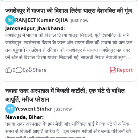
जमशेदपुर में भाजपा की विशाल तिरंगा यात्रा देशभक्ति की गूंज
RANJEET Kumar OJHA
RK
Just now
Jamshedpur,
Jharkhand:
जमशेदपुर में भाजपा की विशाल तिरंगा यात्रा निकली, गूंजे देशभक्ति के नारे

जमशेदपुर: स्वतंत्रता दिवस के जश्न और राष्ट्रभक्ति की भावना को जन-जन 
तक पहुंचाने के उद्देश्य से रविवार को जमशेदपुर में भाजपा जमशेदपुर महानगर 
की ओर से विशाल तिरंगा यात्रा निकाली गई. साकची स्थित नेताजी सुभाष 
मैदान (आम बागान) से शुरू हुई यात्रा में बड़ी संख्या में भाजपा कार्यकर्ताओं, 
0
0
Share
Report
समर्थकों और शहरवासियों ने हिस्सा लिया. हाथों में तिरंगा लेकर लोग 
देशभक्ति के नारों के साथ यात्रा में शामिल हुए. साकची से जमशेदपुर अक्षेस 
कार्यालय गोलचक्कर तक निकली यात्रा के दौरान पूरा मार्ग तिरंगों से पट 
नवादा सदर अस्पताल में बिजली कटौती; एक घंटे से बाधित 
गया. देशभक्ति गीतों और नारों से माहौल उत्साहपूर्ण बना रहा. कार्यक्रम में पूर्व 
आपूर्ति, मरीज परेशान
मुख्यमंत्री रघुवर दास, जमशेदपुर सांसद विद्युत वरण महतो, भाजपा के पूर्व 
Yeswent Sinha
YS
Just now
प्रदेश अध्यक्ष डॉ. दिनेशानंद गोस्वामी और जमशेदपुर पूर्वी की विधायक पूर्णिमा 
Nawada,
Bihar:
साहू समेत कई प्रमुख नेता शामिल हुए. सांसद विद्युत वरण महतो ने कहा कि 
प्रधानमंत्री नरेंद्र मोदी के आह्वान पर देशभर में राष्ट्रभक्ति से जुड़े कार्यक्रम 
नवादा सदर अस्पताल के इमरजेंसी और सर्जिकल वार्ड में एक घंटे से अधिक 
आयोजित किए जा रहे हैं. इसी क्रम में जमशेदपुर में तिरंगा यात्रा निकाली गई. 
समय से बिजली आपूर्ति बाधित है। इस कारण मरीजों और उनके परिजनों को 