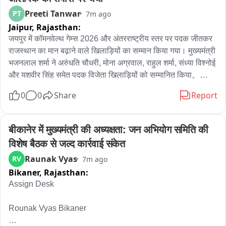
Preeti Tanwar
PT
7m ago
Jaipur,
Rajasthan:
जयपुर में कॉमनवेल्थ गेम्स 2026 और अंतरराष्ट्रीय स्तर पर पदक जीतकर 
राजस्थान का मान बढ़ाने वाले खिलाड़ियों का सम्मान किया गया। मुख्यमंत्री 
भजनलाल शर्मा ने अरुंधति चौधरी, मोना अग्रवाल, राहुल शर्मा, संध्या विश्नोई 
और यशवीर सिंह समेत पदक विजेता खिलाड़ियों को सम्मानित किया。

0
0
Share
Report
इस दौरान मुख्यमंत्री ने खिलाड़ियों से संवाद कर उनकी सफलता के पीछे की 
मेहनत और संघर्ष को जाना। अरुंधति चौधरी ने अपनी सबसे बड़ी ताकत 
सब्र और पेशेंस को बताया, तो यशवीर सिंह ने डिसिप्लिन को अपनी सफलता 
बीकानेर में मुख्यमंत्री की अध्यक्षता: जन अभियोग समिति की 
की कुंजी बताया。

विशेष बैठक से जल्द कार्रवाई संकेत
Raunak Vyas
RV
7m ago
मोना अग्रवाल ने अपने संघर्ष की कहानी साझा करते हुए कहा कि मुश्किल 
Bikaner,
Rajasthan:
परिस्थितियों के बावजूद परिवार के सहयोग ने उन्हें आगे बढ़ाया。

Assign Desk 

मुख्यमंत्री ने कहा कि इन खिलाड़ियों की सफलता प्रदेश के करोड़ों युवाओं 
के लिए प्रेरणा है। वहीं खेल मंत्री राज्यवर्धन सिंह राठौड़ ने कहा कि जीत के 
Rounak Vyas Bikaner

साथ सीख भी जरूरी है और अब लक्ष्य 2036 ओलंपिक की तैयारी का है। 