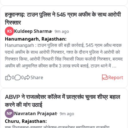
हनुमानगढ़: टाउन पुलिस ने 545 ग्राम अफीम के साथ आरोपी 
गिरफ्तार
Kuldeep Sharma
KS
9m ago
Hanumangarh,
Rajasthan:
Hanumangarh : टाउन पुलिस की बड़ी कार्रवाई, 545 ग्राम अवैध मादक 
पदार्थ अफीम के साथ आरोपी गिरफ्तार, गश्त के दौरान पुलिस ने आरोपी को 
गिरफ्तार किया, आरोपी गिरधारी सिंह निवासी जिला फलोदी गिरफ्तार, बरामद 
अफीम की अनुमानित कीमत करीब 3 लाख रुपये बताई, टाउन थाने में 
एनडीपीएस एक्ट के तहत मामला दर्ज, आरोपी के खिलाफ फलोदी थाने में पूर्व 
0
0
Share
Report
में हत्या के प्रयास और आर्म्स एक्ट का मामला दर्ज होने की जानकारी, 
कार्रवाई में कांस्टेबल राकेश कुमार की भूमिका और एसआई रामकेर ने मय टीम 
की कार्रवाई
ABVP ने राजलदेसर कॉलेज में छात्रसंघ चुनाव शीघ्र बहाल 
करने की मांग उठाई
Navratan Prajapat
NP
9m ago
Churu,
Rajasthan:
चूरू विधानसभा-रतनगढ़ लोकेशन-राजलदेसर महाविद्यालय राजकीय 