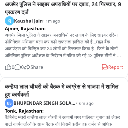
वहीं, मंदिर के मुख्य पुजारी पंडित जयभवन ने पुष्प वर्षा पर खुशी जताते हुए 
अजमेर पुलिस ने साइबर अपराधियों पर दबाव, 24 गिरफ्तार, 9 
कहा कि पूरा महादेव मंदिर हजारों-लाखों श्रद्धालुओं की आस्था का प्रमुख 
प्रकरण दर्ज
केंद्र है। हर वर्ष बड़ी संख्या में श्रद्धालु यहां पहुंचकर भगवान आशुतोष का 
Kaushal Jain
KJ
1m ago
जलाभिषेक करते हैं। डीएम और एसपी ने हवाई सर्वेक्षण के दौरान कांवड़ मार्ग, 
Ajmer,
Rajasthan:
मंदिर परिसर और श्रद्धालुओं की भीड़ की स्थिति का जायजा लिया और 
सुरक्षा व्यवस्था को लेकर अधिकारियों को आवश्यक दिशा-निर्देश दिए।
अजमेर जिला पुलिस ने साइबर अपराधियों पर लगाम के लिए साइबर एरिया 
डोमिनेशन अभियान चला कर बड़ी सफलता हासिल की है...म्यूल बैंक 
अकाउंट्स को चिन्हित कर 24 लोगों को गिरफ्तार किया है.. जिले के तीनों 
अतिरिक्त पुलिस अधीक्षक के निर्देशन में गठित की गई 42 पुलिस टीमों ने 
कार्रवाई को अंजाम देकर 9 प्रकरण दर्ज किये हैं... पुलिस अधीक्षक हर्षवर्धन 
0
0
Share
Report
अग्रवाल ने बताया कि अल सुबह अंजाम दी गयी इस कार्रवाई में शिकायती 
मामले लगभग 10 लाख रूपये के थे.. जबकि मामली करोड़ों रुपए के साइबर 
अपराध को संभावना को नकारा नहीं जा सकता.. एसपी अग्रवाला ने बताया 
कन्हैया लाल चौधरी की बैठक में कांग्रेस से भाजपा में शामिल 
कि आरोपियों की गिरफ्तारी से कई खुलासे हो सकते हैं.. सभी आरोपी अजमेर 
हुए कार्यकर्ता
जिले के ही हैं और आरोपियों के नेटवर्क को खंगाला जा रहा है..
BHUPENDAR SINGH SOLANKI
BS
6m ago
Tonk,
Rajasthan:
कैबिनेट मंत्री कन्हैया लाल चौधरी ने आगामी नगर पालिका चुनाव को लेकर 
पार्टी कार्यकर्ताओं के साथ बैठक की जिसमें करीब एक दर्जन से अधिक 