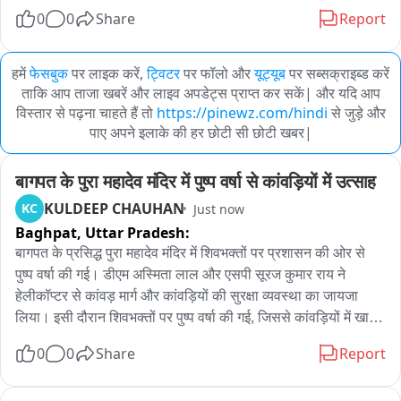
0
0
Share
Report
हमें
फेसबुक
पर लाइक करें,
ट्विटर
पर फॉलो और
यूट्यूब
पर सब्सक्राइब्ड करें
ताकि आप ताजा खबरें और लाइव अपडेट्स प्राप्त कर सकें| और यदि आप
विस्तार से पढ़ना चाहते हैं तो
https://pinewz.com/hindi
से जुड़े और
पाए अपने इलाके की हर छोटी सी छोटी खबर|
बागपत के पुरा महादेव मंदिर में पुष्प वर्षा से कांवड़ियों में उत्साह
KULDEEP CHAUHAN
KC
Just now
Baghpat,
Uttar Pradesh:
बागपत के प्रसिद्ध पुरा महादेव मंदिर में शिवभक्तों पर प्रशासन की ओर से 
पुष्प वर्षा की गई। डीएम अस्मिता लाल और एसपी सूरज कुमार राय ने 
हेलीकॉप्टर से कांवड़ मार्ग और कांवड़ियों की सुरक्षा व्यवस्था का जायजा 
लिया। इसी दौरान शिवभक्तों पर पुष्प वर्षा की गई, जिससे कांवड़ियों में खासा 
उत्साह देखने को मिला। पुष्प वर्षा के दौरान पूरा महादेव मंदिर परिसर और 
0
0
Share
Report
कांवड़ मार्ग हर-हर महादेव के जयकारों से गूंज उठा। शिवभक्तों ने भी 
प्रशासन की इस पहल का स्वागत किया।
