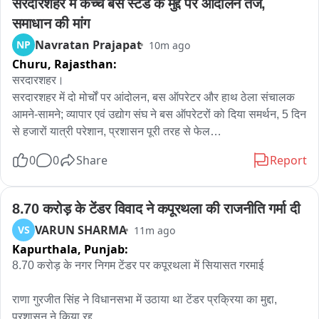
सरदारशहर में कच्चे बस स्टैंड के मुद्दे पर आंदोलन तेज, 
समाधान की मांग
Navratan Prajapat
NP
10m ago
Churu,
Rajasthan:
सरदारशहर। 

सरदारशहर में दो मोर्चों पर आंदोलन, बस ऑपरेटर और हाथ ठेला संचालक 
आमने-सामने; व्यापार एवं उद्योग संघ ने बस ऑपरेटरों को दिया समर्थन, 5 दिन 
से हजारों यात्री परेशान, प्रशासन पूरी तरह से फेल

0
0
Share
Report
सरदारशहर कच्चा बस स्टैंड की व्यवस्था और हाथ ठेला संचालकों को हटाने 
के विवाद को लेकर सरदारशहर में आंदोलन लगातार तेज होता जा रहा है। 
एक ओर निजी बस ऑपरेटर कई 5 दिनों से कच्चा बस स्टैंड पर 
8.70 करोड़ के टेंडर विवाद ने कपूरथला की राजनीति गर्मा दी
अनिश्चितकालीन हड़ताल और धरने पर बैठे हैं, वहीं दूसरी ओर हाथ ठेला 
VARUN SHARMA
VS
11m ago
संचालकों ने भी नगर परिषद के बाहर धरना शुरू कर दिया है। जिसके चलते 
Kapurthala,
Punjab:
सरदारशहर के 210 गांव के और आसपास के तहसीलों के यात्री पूरी तरह से 
8.70 करोड़ के नगर निगम टेंडर पर कपूरथला में सियासत गरमाई

परेशान नजर आ रहे हैं वही स्कूल कॉलेज आने जाने वाले विद्यार्थियों को भी 
परेशानियों का सामना करना पड़ रहा है। दोनों पक्षों की ओर से आंदोलन तेज 
राणा गुरजीत सिंह ने विधानसभा में उठाया था टेंडर प्रक्रिया का मुद्दा, 
होने के चलते प्रशासन के सामने समाधान निकालने की चुनौती बढ़ गई है।

प्रशासन ने किया रद्द
