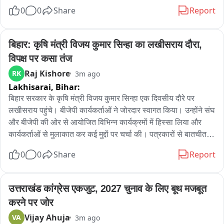
पानीgadchandur शहर की लगभग 50 हजार आबादी को प्यास के लिए 
0
0
Share
Report
दिया जा रहा है। पानी के रंग बदलने से नागरिकों में भ्रम और चिंता है। 
परिस्थिती स्पष्ट होने तक पानी को पीने के लिए इस्तेमाल न करने की सलाह 
Gadchandur Nagar Parishad ने नागरिकों को दी है। अब यह प्रश्न 
बिहार: कृषि मंत्री विजय कुमार सिन्हा का लखीसराय दौरा, 
उठ रहे हैं कि पानी क्यों बदला, इसका सExact कारण क्या है और क्या 
विपक्ष पर कसा तंज
नागरिकों के स्वास्थ्य को खतरा है।
Raj Kishore
RK
3m ago
Lakhisarai,
Bihar:
बिहार सरकार के कृषि मंत्री विजय कुमार सिन्हा एक दिवसीय दौरे पर 
लखीसराय पहुंचे। बीजेपी कार्यकर्ताओं ने जोरदार स्वागत किया। उन्होंने संघ 
और बीजेपी की ओर से आयोजित विभिन्न कार्यक्रमों में हिस्सा लिया और 
कार्यकर्ताओं से मुलाकात कर कई मुद्दों पर चर्चा की। पत्रकारों से बातचीत के 
दौरान उन्होंने नेता प्रतिपक्ष तेजस्वी यादव पर निशाना साधा। कहा कि 
0
0
Share
Report
तेजस्वी यादव को नेता प्रतिपक्ष की भूमिका अच्छी तरह निभानी चाहिए। 
सरकार अपराध और भ्रष्टाचार के मुद्दे पर पूरी तरह गंभीर है और इन मामलों में 
कार्रवाई जारी है। सरकार का उद्देश्य कानून-व्यवस्था मजबूत करना और 
उत्तराखंड कांग्रेस एकजुट, 2027 चुनाव के लिए बूथ मजबूत 
भ्रष्टाचार पर अंकुश लगाना है।
करने पर जोर
Vijay Ahuja
VA
3m ago