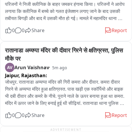
परिजनों ने निजी क्लीनिक के बाहर जमकर हंगामा किया। परिजनों ने आरोप 
लगाया कि क्लीनिक में बच्चे को गलत इंजेक्शन लगाए जाने के बाद उसकी 
तबीयत बिगड़ी और बाद में उसकी मौत हो गई। मामले में महामंदिर थाना 
पुलिस ने रिपोर्ट दर्ज कर जांच शुरू कर दी है।

0
0
Share
Report
जानकारी के अनुसार बावड़ी निवासी तीन वर्षीय जियांश पुत्र अनीश आचार्य 
अपने नाना के पास रह रहा था। शनिवार को तबीयत बिगड़ने पर परिजन उसे 
पहले मानजी का हत्था क्षेत्र स्थित राज धारीवाल क्लीनिक लेकर पहुंचे। यहां 
रातानाडा अय्यप्पा मंदिर की दीवार गिरने से क्षतिग्रस्त, पुलिस 
उपचार के बाद भी बच्चे की हालत में सुधार नहीं हुआ। इसके बाद उसे उम्मेद 
मौके पर
अस्पताल रेफर किया गया, जहां चिकित्सकों ने उसे मृत घोषित कर दिया।

Arun Vaishnav
AV
5m ago
बच्चे की मौत की सूचना मिलते ही परिजन वापस निजी क्लीनिक पहुंचे और 
Jaipur,
Rajasthan:
गलत इंजेक्शन लगाने का आरोप लगाते हुए हंगामा किया। सूचना पर महामंदिर 
थाना पुलिस मौके पर पहुंची और समझाइश कर मामला शांत करवाया। पुलिस 
जोधपुर. रातानाडा अय्यप्पा मंदिर की गिरी कमरा और दीवार. कमरा दीवार 
ने शव को महात्मा गांधी अस्पताल की मोर्चरी में रखवाया है। पोस्टमार्टम की 
गिरने से अय्यप्पा मंदिर हुआ क्षतिग्रस्त. पास खड़ी एक स्कॉर्पियो और बाइक 
प्रक्रिया को लेकर अस्पताल प्रशासन और संबंधित जिम्मेदारों से संपर्क 
भी दबी दीवार और कमरे के नीचे. पुराने नाले के ऊपर बनाया हुआ था कमरा. 
किया जा रहा है。

मंदिर में ऊपर जाने के लिए बनाई हुई थी सीढ़ियां. रातानाडा थाना पुलिस मौके 
वहीं निजी क्लीनिक संचालक का कहना है कि बच्चे की हालत गंभीर होने पर 
पर पहुंची. समीप आया हुआ है इंडियन ऑयल का पेट्रोल पंप.
0
0
Share
Report
उसे इंजेक्शन देकर तत्काल अस्पताल रेफर किया गया था। पुलिस अब 
परिजनों के आरोप और उपचार संबंधी तथ्यों की जांच कर रही है。
ADVERTISEMENT