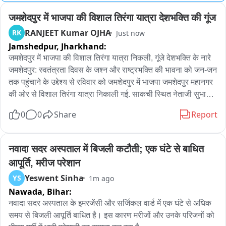
जमशेदपुर में भाजपा की विशाल तिरंगा यात्रा देशभक्ति की गूंज
RANJEET Kumar OJHA
RK
Just now
Jamshedpur,
Jharkhand:
जमशेदपुर में भाजपा की विशाल तिरंगा यात्रा निकली, गूंजे देशभक्ति के नारे

जमशेदपुर: स्वतंत्रता दिवस के जश्न और राष्ट्रभक्ति की भावना को जन-जन 
तक पहुंचाने के उद्देश्य से रविवार को जमशेदपुर में भाजपा जमशेदपुर महानगर 
की ओर से विशाल तिरंगा यात्रा निकाली गई. साकची स्थित नेताजी सुभाष 
मैदान (आम बागान) से शुरू हुई यात्रा में बड़ी संख्या में भाजपा कार्यकर्ताओं, 
0
0
Share
Report
समर्थकों और शहरवासियों ने हिस्सा लिया. हाथों में तिरंगा लेकर लोग 
देशभक्ति के नारों के साथ यात्रा में शामिल हुए. साकची से जमशेदपुर अक्षेस 
कार्यालय गोलचक्कर तक निकली यात्रा के दौरान पूरा मार्ग तिरंगों से पट 
नवादा सदर अस्पताल में बिजली कटौती; एक घंटे से बाधित 
गया. देशभक्ति गीतों और नारों से माहौल उत्साहपूर्ण बना रहा. कार्यक्रम में पूर्व 
आपूर्ति, मरीज परेशान
मुख्यमंत्री रघुवर दास, जमशेदपुर सांसद विद्युत वरण महतो, भाजपा के पूर्व 
Yeswent Sinha
YS
1m ago
प्रदेश अध्यक्ष डॉ. दिनेशानंद गोस्वामी और जमशेदपुर पूर्वी की विधायक पूर्णिमा 
Nawada,
Bihar:
साहू समेत कई प्रमुख नेता शामिल हुए. सांसद विद्युत वरण महतो ने कहा कि 
प्रधानमंत्री नरेंद्र मोदी के आह्वान पर देशभर में राष्ट्रभक्ति से जुड़े कार्यक्रम 
नवादा सदर अस्पताल के इमरजेंसी और सर्जिकल वार्ड में एक घंटे से अधिक 
आयोजित किए जा रहे हैं. इसी क्रम में जमशेदपुर में तिरंगा यात्रा निकाली गई. 
समय से बिजली आपूर्ति बाधित है। इस कारण मरीजों और उनके परिजनों को 