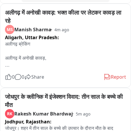
45 सीटें मिलने का दावा किया।

अलीगढ़ में अनोखी कावड़: भक्त कीला पर लेटकर कावड़ ला 
( बाइट 1,2– गणेश गोदियाल,प्रदेश अध्यक्ष,कांग्रेस)

( बाइट– हरक सिंह रावत, प्रभारी चुनाव प्रबंधन समिति)

रहे
पीटीसी विजय आहूजा
Manish Sharma
MS
4m ago
Aligarh,
Uttar Pradesh:
अलीगढ़ ब्रेकिंग

अलीगढ़ में अनोखी कावड़,

भोले का भक्त कीलों पर लेटकर ले जा रहा कावड़ ,

0
0
Share
Report
भोले का भक्त कीला पेट कावड़ लेकर जा रहा जारोठी,

जोधपुर के क्लीनिक में इंजेक्शन विवाद: तीन साल के बच्चे की 
पंचमुखी महादेव जी के मंदिर जरूत में चढ़ती है कीला डाक कावड़,

मौत
Rakesh Kumar Bhardwaj
RK
5m ago
रामघाट से जारोठी कावड़ लेकर जा रहा संजय कुमार,
Jodhpur,
Rajasthan:
जोधपुर। शहर में तीन साल के बच्चे की उपचार के दौरान मौत के बाद 