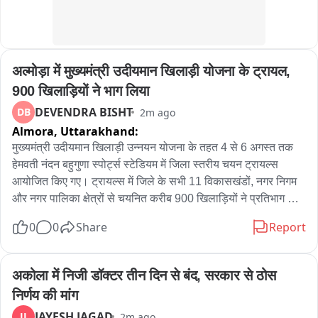
अल्मोड़ा में मुख्यमंत्री उदीयमान खिलाड़ी योजना के ट्रायल, 
900 खिलाड़ियों ने भाग लिया
DEVENDRA BISHT
DB
2m ago
Almora,
Uttarakhand:
मुख्यमंत्री उदीयमान खिलाड़ी उन्नयन योजना के तहत 4 से 6 अगस्त तक 
हेमवती नंदन बहुगुणा स्पोर्ट्स स्टेडियम में जिला स्तरीय चयन ट्रायल्स 
आयोजित किए गए। ट्रायल्स में जिले के सभी 11 विकासखंडों, नगर निगम 
और नगर पालिका क्षेत्रों से चयनित करीब 900 खिलाड़ियों ने प्रतिभाग 
किया। योजना के तहत 8 से 14 वर्ष आयु वर्ग के 150 बालक और 150 
0
0
Share
Report
बालिकाओं सहित कुल 300 खिलाड़ियों का चयन किया जाएगा। चयनित 
खिलाड़ियों को प्रतिमाह 1500 रुपये की छात्रवृत्ति मिलेगी। खिलाड़ियों का 
चयन विभिन्न शारीरिक दक्षता परीक्षणों के आधार पर किया गया।
अकोला में निजी डॉक्टर तीन दिन से बंद, सरकार से ठोस 
निर्णय की मांग
JAYESH JAGAD
JJ
2m ago