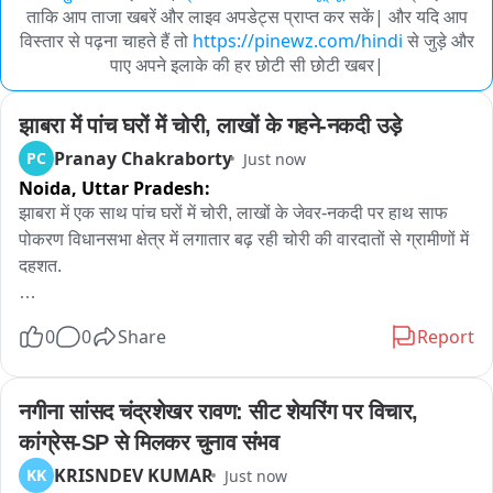
ताकि आप ताजा खबरें और लाइव अपडेट्स प्राप्त कर सकें| और यदि आप
विस्तार से पढ़ना चाहते हैं तो
https://pinewz.com/hindi
से जुड़े और
पाए अपने इलाके की हर छोटी सी छोटी खबर|
झाबरा में पांच घरों में चोरी, लाखों के गहने-नकदी उड़े
Pranay Chakraborty
PC
Just now
Noida,
Uttar Pradesh:
झाबरा में एक साथ पांच घरों में चोरी, लाखों के जेवर-नकदी पर हाथ साफ

पोकरण विधानसभा क्षेत्र में लगातार बढ़ रही चोरी की वारदातों से ग्रामीणों में 
दहशत.

पोकरण, जैसलमेर

0
0
Share
Report
पोकरण विधानसभा क्षेत्र में चोरी की घटनाएं लगातार बढ़ती जा रही हैं। 
खेतोलाई गांव में हुई चोरी के बाद अब भणियाणा थाना क्षेत्र के झाबरा गांव में 
नगीना सांसद चंद्रशेखर रावण: सीट शेयरिंग पर विचार, 
बुधवार देर रात अज्ञात चोरों ने एक साथ पांच घरों को निशाना बनाकर ताले 
कांग्रेस-SP से मिलकर चुनाव संभव
तोड़ दिए। इस बड़ी वारदात से पूरे गांव में दहशत का माहौल है। आगामी 
KRISNDEV KUMAR
KK
Just now
रामदेवरा मेले से पहले लगातार हो रही चोरी की घटनाओं ने क्षेत्र में सुरक्षा 