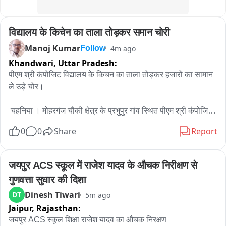
विद्यालय के किचेन का ताला तोड़कर समान चोरी
Manoj Kumar
4m ago
Follow
Khandwari,
Uttar Pradesh:
पीएम श्री कंपोजिट विद्यालय के किचन का ताला तोड़कर हजारों का सामान 
ले उड़े चोर।

 चहनिया । मोहरगंज चौकी क्षेत्र के प्रभुपुर गांव स्थित पीएम श्री कंपोजिट 
विद्यालय अज्ञात चोरों ने बीती रात विद्यालय के किचन का ताला तोड़कर 
0
0
Share
Report
उसमें रखा गैस सिलेंडर, चूल्हा, बर्तन, डेस्क, बाल्टी, भगौना, ट्यूबलाइट, 
ब्लैकबोर्ड, बिजली के तार सहित अन्य आवश्यक सामग्री चोरी कर ले गए। 
कम्पोजिट विद्यालय में चोरों ने इंचार्ज प्रधानाध्यापक कक्ष सहित अन्य कक्षाओं 
जयपुर ACS स्कूल में राजेश यादव के औचक निरीक्षण से 
के ताले तोड़ने का भी प्रयास किया, लेकिन सफलता नहीं मिल सकी। यदि 
गुणवत्ता सुधार की दिशा
चोर उन कमरों का ताला भी तोड़ देते तो विद्यालय को और अधिक नुकसान 
Dinesh Tiwari
DT
5m ago
उठाना पड़ सकता था। गुरुवार सुबह जब इंचार्ज प्रधानाध्यापिका व शिक्षक 
Jaipur,
Rajasthan:
विद्यालय पहुंचे तो किचन का ताला टूटा मिला तथा अंदर रखा सामान गायब 
देखा तो सन्न रह गये। इंचार्ज प्रधानाध्यापिका ने तत्काल  प्रधान प्रशासक 
जयपुर ACS स्कूल शिक्षा राजेश यादव का औचक निरक्षण
