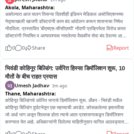
Akola,
Maharashtra:
अकोल्यात आज सलग तिसऱ्या दिवशीही इंडियन मेडिकल असोसिएशनच्या 
नेतृत्वाखाली खाजगी डॉक्टरांनी काम बंद आंदोलन करून शासनाचा निषेध 
नोंदविला. प्रस्तावित 'बीएमएस-सीसीएमपी' नोंदणी प्रक्रियेला विरोध करत 
डॉक्टरांनी नियमित व अत्यावश्यक नसलेल्या वैद्यकीय सेवा बंद ठेवल्या आहेत. 
शासनाने तातडीने निर्णय न घेतल्यास अत्यावश्यक सेवाही बंद करण्याचा 
0
0
Share
Report
इशारा डॉक्टर संघटनांनी दिला आहे. शासनाने प्रस्तावित 'बीएमएस-
सीसीएमपी' नोंदणी प्रक्रिया लागू करण्याच्या निर्णयाविरोधात इंडियन 
मेडिकल असोसिएशन, महाराष्ट्र असोसिएशन ऑफ रेसिडेंट डॉक्टर्स, 
भिवंडी कोहिनूर बिल्डिंग: उर्वरित हिस्सा डिमॉलिशन शुरू, 10 
असোসिएशन ऑफ स्टेट मेडिकल इंटर्न्स आणि विविध स्पेशालिस्ट 
मौतों के बीच राहत प्रयास
संघटनांनी आंदोलन पुकारले आहे.अकोल्यात देखील आज सलग तिसऱ्या 
Umesh Jadhav
UJ
3m ago
दिवशी खाजगी डॉक्टरांनी काम बंद आंदोलन करत शासनाचा निषेध नोंदविला. 
Thane,
Maharashtra:
नियमित आणि अत्यावश्यक नसलेल्या वैद्यकीय सेवा बंद ठेवण्यात आल्या 
असून, शासनाने लवकर ठोस निर्णय न घेतल्यास अत्यावश्यक सेवाही बंद 
कोहिनूर बिल्डिंगचे उर्वरित भागाचे डिमॉलिशन सुरू. अँकर - भिवंडी मधील 
करण्याचा इशारा डॉक्टर संघटनांनी दिला आहे.आयएमए अकोला शाखेच्या 
कोहिनूर बिल्डिंग दुर्घटनेतून एक महत्त्वाची अपडेट. कोसळलेल्या इमारतीचा 
माहितीनुसार, सुमारे १७० डॉक्टर आणि 'माई'चे सुमारे २५० निवासी डॉक्टर व 
जो अर्धा भाग अजून शिल्लक होता त्याचे आता प्रशासनाकडून डिमॉलिशन 
इंटर्न या आंदोलनात सहभागी झाले आहेत. त्यामुळे सर्वोपचार रुग्णालयासह 
करण्यात येत आहे. अधिकाऱ्यांनी दिलेल्या माहितीनुसार मागिल आठवड्यात 
खासगी रुग्णालयांतील आरोग्य सेवा मोठ्या प्रमाणावर प्रभावित होण्याची 
झालेल्या इमारत दुर्घटनेत आतापर्यंत 10 जणांचा मृत्यू झाला आहे. उर्वरित भाग 