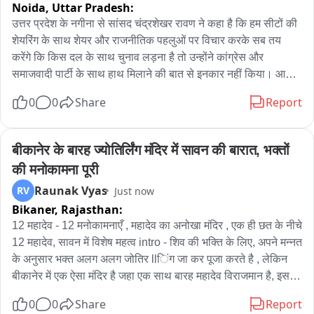
Noida,
Uttar Pradesh:
व्यवस्था को लेकर सवाल खड़े कर दिए हैं।

उत्तर प्रदेश के नगीना से सांसद चंद्रशेखर रावण ने कहा है कि हम सीटों की 
जानकारी के अनुसार, चोरों ने सबसे बड़ी वारदात ओमदास वैष्णव के घर में 
शेयरिंग के साथ शेयर और राजनीतिक पहलुओं पर विचार करके सब तय 
की। यहां से करीब 2 किलो चांदी, 13 तोला सोना, 60 हजार रुपए नकद 
करेंगे कि किस दल के साथ चुनाव लड़ना है तो उन्होंने कांग्रेस और 
सहित वाहन एवं ट्रैक्टर के महत्वपूर्ण दस्तावेज चोरी कर लिए। अन्य चार घरों 
समाजवादी पार्टी के साथ हाथ मिलाने की बात से इनकार नहीं किया। आज़ाद 
में भी चोरों ने ताले तोड़कर सामान खंगाला। घटना की सूचना मिलने पर 
पार्टी
0
0
Share
Report
प्रशासक प्रतिनिधि अशोकसिंह राजपुरोहित ने पुलिस को अवगत कराया। 
इसके बाद भणियाणा थाना प्रभारी रुगपुरी गोस्वामी पुलिस टीम के साथ मौके 
पर पहुंचे और घटनास्थल का निरीक्षण कर साक्ष्य जुटाए।

बीकानेर के बारह ज्योतिर्लिंग मंदिर में सावन की बारात, भक्तों 
एक ही रात में पांच घरों में हुई चोरी से ग्रामीणों में भय का माहौल है। ग्रामीणों 
की मनोकामना पूरी
ने पुलिस से जल्द से जल्द आरोपियों की गिरफ्तारी, रात्रिकालीन गश्त बढ़ाने 
Raunak Vyas
RV
Just now
तथा मेले से पहले सुरक्षा व्यवस्था और अधिक सुदृढ़ करने की मांग की है।

Bikaner,
Rajasthan:
पुलिस ने मामला दर्ज कर अज्ञात चोरों की तलाश शुरू कर दी है तथा विभिन्न 
12 महादेव - 12 मनोकामनाएँ , महादेव का अनोखा मंदिर , एक ही छत के नीचे 
पहलुओं से जांच की जा रही है।
12 महादेव, सावन में विशेष महत्व intro - शिव की भक्ति के लिए, अपने मन्नत 
के अनुसार भक्त अलग अलग जोतिर llिंग जा कर पूजा करते है , लेकिन 
बीकानेर में एक ऐसा मंदिर है जहा एक साथ बारह महादेव विराजमान है, इस 
बराह महीने ही बारह जोतिर्Rlिंग महादेव के मंदिर में भक्त लोगो का ताँता 
0
0
Share
Report
लगा रहता है, जहा भक्त अपने अपने मन्नत के अनुसार जोतिरRlिंग की 