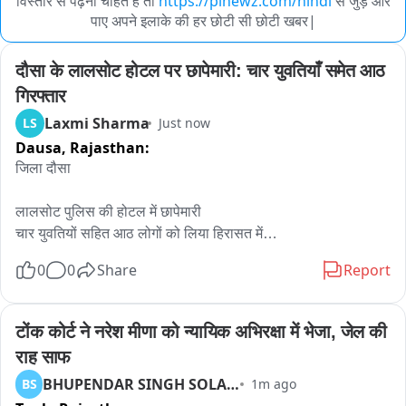
विस्तार से पढ़ना चाहते हैं तो
https://pinewz.com/hindi
से जुड़े और
पाए अपने इलाके की हर छोटी सी छोटी खबर|
दौसा के लालसोट होटल पर छापेमारी: चार युवतियाँ समेत आठ 
गिरफ्तार
Laxmi Sharma
LS
Just now
Dausa,
Rajasthan:
जिला दौसा

लालसोट पुलिस की होटल में छापेमारी

चार युवतियों सहित आठ लोगों को लिया हिरासत में

होटल मैनेजर को भी लिया हिरासत में

0
0
Share
Report
मुखबिर की सूचना पर पहुंची थी पुलिस

हिरासत में ली गई युवतियां अलग अलग राज्यों की

पुलिस कर रही गहनता से अनुसंधान

टोंक कोर्ट ने नरेश मीणा को न्यायिक अभिरक्षा में भेजा, जेल की 
डिप्टी एसपी सुरेंद्र सिंह के नेतृत्व में हुई छापेमारी

राह साफ
BHUPENDAR SINGH SOLANKI
BS
1m ago
दौसा जिले के लालसोट डिप्टी एसपी सुरेंद्र सिंह ने देह व्यापार का भंडाफोड़ 