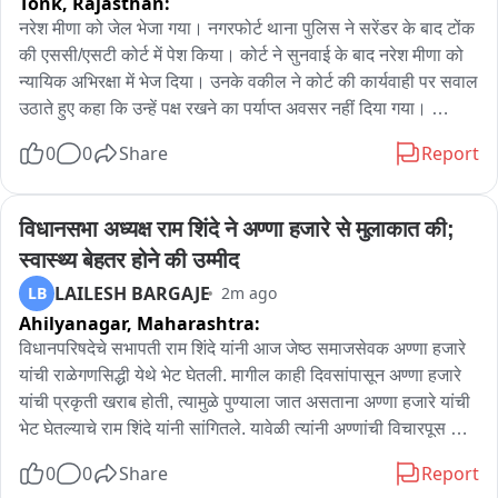
Tonk,
Rajasthan:
करते हुए चार युवक और युवतियों सहित होटल मैनेजर को पीटा एक्ट के तहत 
गिरफ्तार किया है डिप्टी एसपी सुरेंद्र सिंह ने कहा उन्हें मुखबिर से कस्बे के 
नरेश मीणा को जेल भेजा गया। नगरफोर्ट थाना पुलिस ने सरेंडर के बाद टोंक 
एक होटल में अनैतिक काम की सूचना मिली थी इस सूचना पर तत्काल 
की एससी/एसटी कोर्ट में पेश किया। कोर्ट ने सुनवाई के बाद नरेश मीणा को 
लालसोट पुलिस थाने का जाप्ता साथ लेकर छापेमारी की जहां से पंजाब , 
न्यायिक अभिरक्षा में भेज दिया। उनके वकील ने कोर्ट की कार्यवाही पर सवाल 
मध्य प्रदेश सहित अन्य राज्यों की चार युवतियां मिली तो वहीं लालसोट और 
उठाते हुए कहा कि उन्हें पक्ष रखने का पर्याप्त अवसर नहीं दिया गया। 
सवाई माधोपुर क्षेत्र के चार युवक भी पकड़े साथ ही होटल मैनेजर को भी 
नगरफोर्ट थाने में आत्मसमर्पण के बाद पुलिस सुरक्षा के बीच नरेश मीणा को 
0
0
Share
Report
गिरफ्तार किया है फिलहाल अनुसंधान में सामने आया की युवतियों को बाहर से 
टोंक स्थित एससी/एसटी कोर्ट में पेश किया गया। कोर्ट में सुनवाई के बाद 
बुलाकर यहां अनैतिक काम करवाया जाता है अब यह काम कब से चल रहा था 
न्यायालय ने उन्हें न्यायिक अभिरक्षा में भेजने के आदेश दिए। अधिवक्ता ने 
और इसमें कौन-कौन लोग शामिल है इसको लेकर जांच पड़ताल की जा रही है 
कहा कि इस प्रक्रिया में एकपक्षीय सुनवाई की गई।
विधानसभा अध्यक्ष राम शिंदे ने अण्णा हजारे से मुलाकात की; 
डिप्टी एसपी ने कहा पुलिस का प्रयास है लालसोट अपराध और नशा मुक्त हो 
स्वास्थ्य बेहतर होने की उम्मीद
और लोग भय मुक्त होकर यहां रहे सरकार की जीरो टॉलरेंस नीति के तहत 
LAILESH BARGAJE
LB
2m ago
पुलिस काम कर रही है ।

Ahilyanagar,
Maharashtra:
बाइट सुरेंद्र सिंह डिप्टी एसपी लालसोट
विधानपरिषदेचे सभापती राम शिंदे यांनी आज जेष्ठ समाजसेवक अण्णा हजारे 
यांची राळेगणसिद्धी येथे भेट घेतली. मागील काही दिवसांपासून अण्णा हजारे 
यांची प्रकृती खराब होती, त्यामुळे पुण्याला जात असताना अण्णा हजारे यांची 
भेट घेतल्याचे राम शिंदे यांनी सांगितले. यावेळी त्यांनी अण्णांची विचारपूस 
केली, मी नेहमीच अण्णांच्या भेटीला येतो आणि अण्णांचे आशीर्वाद घेतो असंही 
0
0
Share
Report
राम शिंदे म्हणाले.