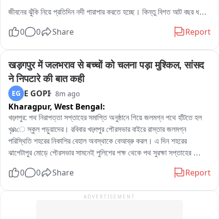
त्योहार स्कूलों और पैलेसों तक सीमित होकर रह गया है, जबकि पहले इसकी 
अलग ही रौनक हुआ करती थी। कार्यक्रम के अंत में सभी महिलाओं ने एक-
জীবনের ঝুঁকি নিয়ে প্রতিদিন নদী পারাপার করতে হচ্ছে। কিন্তু বিগত আট বছর ধরে 
दूसरे को तीज की शुभकामनाएं दीं और ऐसे आयोजनों को आगे भी जारी रखने 
আবেদন নিবেদন জানিয়েও মেলেনি কোনো স্থায়ী সমাধান। প্রশাসনিক প্রতিশ্রুতি 
0
0
Share
Report
का संकल्प लिया।
আর আশ্বাসের ওপর ভরসা রাখতে রাখতে ধৈর্যের বাঁধ ভেঙেছে গ্রামবাসীদের। শেষ 
পর্যন্ত বাধ্য হয়ে সেতু সম্পূর্ণভাবে নির্মাণের দাবিতে আজ রাস্তায় নেমে সোচ্চার হলেন 
স্থানীয় মহিলারা। ঘটনাটি হাওড়ার জগতবল্লভপুর এলাকার।

खड़गपुर में जलभराव से बच्चों को चलना पड़ा मुश्किल, सांसद 
​স্থানীয় সূত্রে জানা গিয়েছে, জগতবল্লভপুরের খাঁড়াপাড়া ও গোয়ালপোতা এলাকার 
ने निपटारे की बात कही
মাঝখানে কৌশিকী নদীর ওপর অবস্থিত পুরোনো কংক্রিটের সেতুটি ২০১৮ সালে 
E GOPI
EG
8m ago
হঠাৎই ভেঙে পড়ে। ওই অঞ্চলের হাজার হাজার সাধারণ মানুষের যাতায়াতের একমাত্র 
Kharagpur,
West Bengal:
ভরসা ছিল এই সেতুটি। সেতুটি ভেঙে যাওয়ার পর প্রশাসনের তরফে আপৎকালীন 
ব্যবস্থা হিসেবে একটি কাঠের পোল তৈরি করে দেওয়া হয়।

খড়্গপুর: পথ নিরাপত্তা সপ্তাহের সমাপ্তি অনুষ্ঠানে গিয়ে জলমগ্ন পথে হাঁটতে হল 
​পরবর্তীকালে ২০২৩ সালের এপ্রিল মাসে ওই একই স্থানে একটি নতুন কংক্রিটের 
খุดে স্কুল পড়ুয়াদের। রবিবার খড়্গপুর পৌরসভার বাইরে রাস্তার জলমগ্ন 
সেতু নির্মাণের সিদ্ধান্ত নেওয়া হয়। রাজ্য সরকারের তরফে এই প্রকল্পের জন্য 
পরিস্থিতি শহরের নিকাশির বেহাল অবস্থাকে বেআব্রু করল। এ দিন শহরের 
৩১০.৬৫ লক্ষ টাকা বরাদ্দ করা হয়েছিল। শ্রীরামপুরের সাংসদ কল্যাণ বন্দ্যোপাধ্যায় 
ঝাপেটাপুর মোড়ে পৌরসভার সামনেই পুলিশের পক্ষ থেকে পথ সুরক্ষা সপ্তাহের 
এই নতুন কংক্রিটের সেতুর শিলান्यास করেন। শিলান্যাসের ফলকে স্পষ্ট উল্লেখ 
সমাপ্তি অনুষ্ঠান আয়োজিত হয়েছিল। সেখানে উপস্থিত ছিলেন রাজ্যের মন্ত্রী দিলীপ 
0
0
Share
Report
ছিল, আগামী ৫৪৫ দিনের (প্রায় দেড় বছর) মধ্যে এই সেতুর নির্মাণকাজ সম্পন্ন করা 
ঘোষ থেকে জেলা পুলিশ সুপার পাপিয়া সুলতানা। সেই অনুষ্ঠানের পদযাত্রায় 
হবে।

অংশগ্রহণ করে স্কুলে পড়ুয়ারাও। যদিও দীর্ঘ বছর ধরে শহরের বেহাল নিকাশির জেরে 
ADVERTISEMENT
​কিন্তু নির্দিষ্ট সময়সীমা পেরিয়ে আজ ২০২৬ সাল এসে পৌঁছালেও সেতুর কাজ শেষ 
জলে ডুবে থাকা পুরসভার সামনের ঝাপেটাপুর রোডেই জল ঠেলে হাঁটতে হল খুদে 
হয়নি। বর্তমানে থমকে রয়েছে নির্মাণের সিংহভাগ কাজ। গ্রামবাসীদের অভিযোগ, 
পড়וয়াদের। এমন ঘটনায় প্রশ্নের মুখে পড়ে এ দিন মন্ত্রী তথা খড়্গপুরের বিধায়ক 