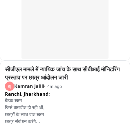
कॉलेज के इमरजेंसी वार्ड में ले जाया गया । जहां भी शराबी युवक द्वारा उत्पात 
मचाया जा रहा था ,जिसको लेकर पुलिस कर्मी ने एक नहीं दो नहीं कई थप्पड़ 
गिरफ्तार युवक में जड़ दिये। थप्पड़ों की बौझार को देखते हुये किसी ने 
थप्पड़बाज पुलिस कर्मी का वीडियो बनाकर सोशल मीडिया पर वायरल कर 
दिया। जो अब जमकर वायरल हो रहा है । फिलहाल इस मामले की पुलिस 
अधिकारियों द्वारा जांच करने की बात कही जा रही है ।
सीजीएल मामले में न्यायिक जांच के साथ सीबीआई मॉनिटरिंग 
प्रस्ताव पर छात्र आंदोलन जारी
Kamran Jalili
KJ
4m ago
Ranchi,
Jharkhand:
बैठक खत्म

जिसे बातचीत हो रही थी, 

छात्रों के साथ बात खत्म

छात्र संबोधन करेंगे

वार्ता हुई
