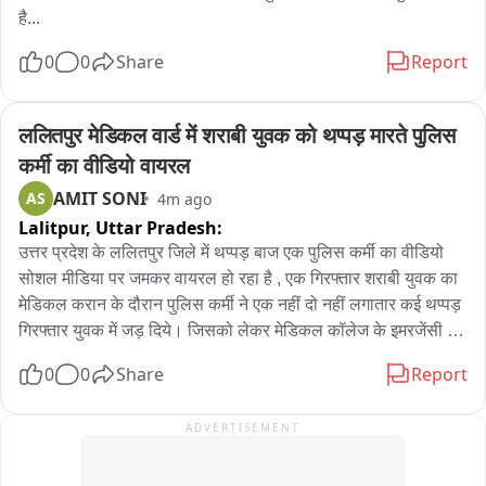
है...
0
0
Share
Report
ललितपुर मेडिकल वार्ड में शराबी युवक को थप्पड़ मारते पुलिस 
कर्मी का वीडियो वायरल
AMIT SONI
AS
4m ago
Lalitpur,
Uttar Pradesh:
उत्तर प्रदेश के ललितपुर जिले में थप्पड़ बाज एक पुलिस कर्मी का वीडियो 
सोशल मीडिया पर जमकर वायरल हो रहा है , एक गिरफ्तार शराबी युवक का 
मेडिकल करान के दौरान पुलिस कर्मी ने एक नहीं दो नहीं लगातार कई थप्पड़ 
गिरफ्तार युवक में जड़ दिये। जिसको लेकर मेडिकल कॉलेज के इमरजेंसी 
वार्ड में हड़कंप मच गया । इसी दौरान किसी ने थप्पड़बाज इस पुलिस कर्मी 
0
0
Share
Report
का वीडियो बनाकर सोशल मीडिया पर वायरल कर दिया । घटना सदर 
कोतवाली क्षेत्र अंतर्गत मेडिकल कॉलेज के इमरजेंसी वार्ड की है ।

ADVERTISEMENT
बताया जा रहा है कि सदर कोतवाली में कार्यरत एक पुलिस कर्मी द्वारा नेहरू 
नगर मोहल्ले से गिरफ्तार शराबी युवक का मेडिकल करान के लिये मेडिकल 