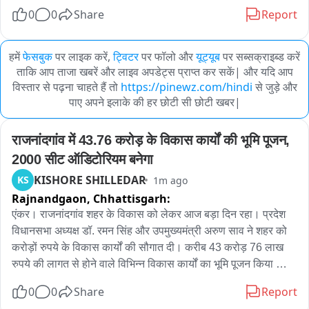
0
0
Share
Report
हमें
फेसबुक
पर लाइक करें,
ट्विटर
पर फॉलो और
यूट्यूब
पर सब्सक्राइब्ड करें
ताकि आप ताजा खबरें और लाइव अपडेट्स प्राप्त कर सकें| और यदि आप
विस्तार से पढ़ना चाहते हैं तो
https://pinewz.com/hindi
से जुड़े और
पाए अपने इलाके की हर छोटी सी छोटी खबर|
राजनांदगांव में 43.76 करोड़ के विकास कार्यों की भूमि पूजन, 
2000 सीट ऑडिटोरियम बनेगा
KISHORE SHILLEDAR
KS
1m ago
Rajnandgaon,
Chhattisgarh:
एंकर। राजनांदगांव शहर के विकास को लेकर आज बड़ा दिन रहा। प्रदेश 
विधानसभा अध्यक्ष डॉ. रमन सिंह और उपमुख्यमंत्री अरुण साव ने शहर को 
करोड़ों रुपये के विकास कार्यों की सौगात दी। करीब 43 करोड़ 76 लाख 
रुपये की लागत से होने वाले विभिन्न विकास कार्यों का भूमि पूजन किया 
गया। इनमें लगभग 15 करोड़ रुपये की लागत से बनने वाला 2000 सीटर 
0
0
Share
Report
ऑडिटोरियम प्रमुख है। दावा किया गया है कि यह छत्तीसगढ़ का सबसे बड़ा 